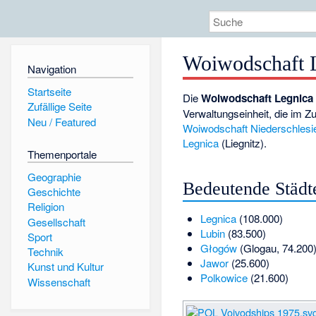
Woiwodschaft 
Navigation
Startseite
Die
Woiwodschaft Legnica
Zufällige Seite
Verwaltungseinheit, die im Z
Neu / Featured
Woiwodschaft Niederschlesi
Legnica
(Liegnitz).
Themenportale
Geographie
Bedeutende Städt
Geschichte
Religion
Legnica
(108.000)
Gesellschaft
Lubin
(83.500)
Sport
Głogów
(Glogau, 74.200
Technik
Jawor
(25.600)
Kunst und Kultur
Polkowice
(21.600)
Wissenschaft