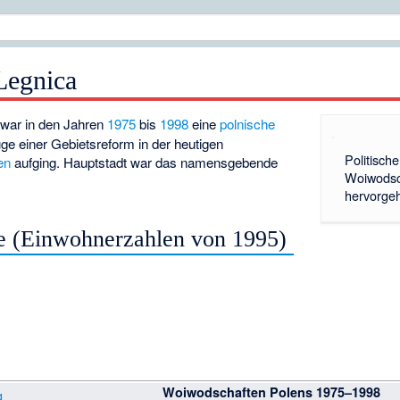
Legnica
war in den Jahren
1975
bis
1998
eine
polnische
uge einer Gebietsreform in der heutigen
Politisch
en
aufging. Hauptstadt war das namensgebende
Woiwodsch
hervorge
e (Einwohnerzahlen von 1995)
)
Woiwodschaften Polens 1975–1998