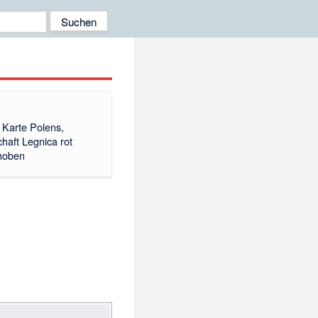
e Karte Polens,
aft Legnica rot
hoben