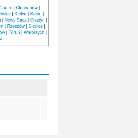
Chełm
|
Ciechanów
|
owice
|
Kielce
|
Konin
|
n
|
Nowy Sącz
|
Olsztyn
|
om
|
Rzeszów
|
Siedlce
|
nów
|
Toruń
|
Wałbrzych
|
ra