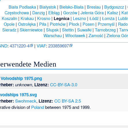
Biała Podlaska
|
Białystok
|
Bielsko-Biała
|
Breslau
|
Bydgoszcz
|
Częstochowa
|
Danzig
|
Elbląg
|
Gorzów
|
Jelenia Góra
|
Kalisz
|
Kat
Koszalin
|
Krakau
|
Krosno
|
|
Leszno
|
Łódź
|
Łomża
|
Lubli
Legnica
Opole
|
Ostrołęka
|
Piła
|
Piotrków
|
Płock
|
Posen
|
Przemyśl
|
Rad
Sieradz
|
Skierniewice
|
Słupsk
|
Stettin
|
Suwałki
|
Tarnobrzeg
|
Tar
Warschau
|
Włocławek
|
Zamość
|
Zielona Gó
GND
:
4371220-4
|
VIAF
:
233859697
 verwendete Medien
 Voivodship 1975.png
rheber:
unknown
,
Lizenz:
CC-BY-SA-3.0
vodships 1975.svg
rheber:
Swohmeck
,
Lizenz:
CC BY-SA 2.5
rative division of
Poland
between 1975 and 1999.