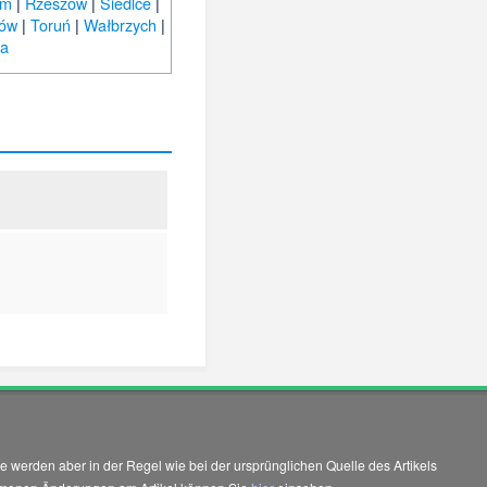
om
|
Rzeszów
|
Siedlce
|
nów
|
Toruń
|
Wałbrzych
|
ra
 werden aber in der Regel wie bei der ursprünglichen Quelle des Artikels