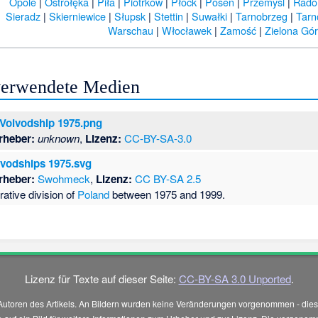
Opole
|
Ostrołęka
|
Piła
|
Piotrków
|
Płock
|
Posen
|
Przemyśl
|
Rad
Sieradz
|
Skierniewice
|
Słupsk
|
Stettin
|
Suwałki
|
Tarnobrzeg
|
Tar
Warschau
|
Włocławek
|
Zamość
|
Zielona Gó
 verwendete Medien
Voivodship 1975.png
rheber:
unknown
,
Lizenz:
CC-BY-SA-3.0
vodships 1975.svg
rheber:
Swohmeck
,
Lizenz:
CC BY-SA 2.5
rative division of
Poland
between 1975 and 1999.
Lizenz für Texte auf dieser Seite:
CC-BY-SA 3.0 Unported
.
Autoren des Artikels. An Bildern wurden keine Veränderungen vorgenommen - diese