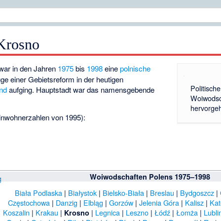
Krosno
war in den Jahren
1975
bis
1998
eine
polnische
uge einer Gebietsreform in der heutigen
Politisch
nd
aufging. Hauptstadt war das namensgebende
Woiwodsc
hervorge
inwohnerzahlen von 1995):
Woiwodschaften Polens 1975–1998
Biała Podlaska
|
Białystok
|
Bielsko-Biała
|
Breslau
|
Bydgoszcz
|
Częstochowa
|
Danzig
|
Elbląg
|
Gorzów
|
Jelenia Góra
|
Kalisz
|
Kat
Koszalin
|
Krakau
|
|
Legnica
|
Leszno
|
Łódź
|
Łomża
|
Lubli
Krosno