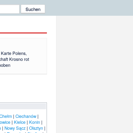
e Karte Polens,
haft Krosno rot
hoben
Chełm
|
Ciechanów
|
owice
|
Kielce
|
Konin
|
n
|
Nowy Sącz
|
Olsztyn
|