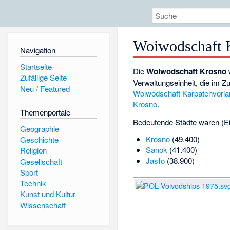
Woiwodschaft 
Navigation
Startseite
Die
Woiwodschaft Krosno
Zufällige Seite
Verwaltungseinheit, die im Z
Neu / Featured
Woiwodschaft Karpatenvorla
Krosno
.
Themenportale
Bedeutende Städte waren (E
Geographie
Krosno
(49.400)
Geschichte
Sanok
(41.400)
Religion
Jasło
(38.900)
Gesellschaft
Sport
Technik
Kunst und Kultur
Wissenschaft