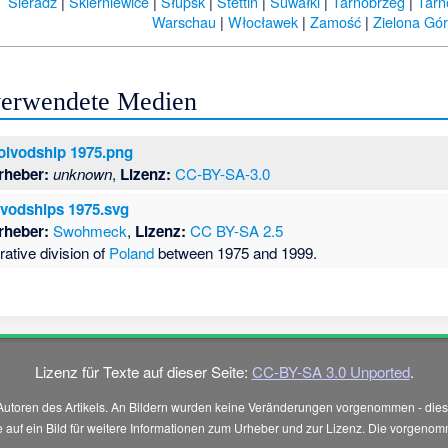
Sieradz
|
Skierniewice
|
Słupsk
|
Stettin
|
Suwałki
|
Tarnobrzeg
|
Tar
Warschau
|
Włocławek
|
Zamość
|
Zielona Gó
 verwendete Medien
oivodship 1975.png
rheber:
unknown
,
Lizenz:
CC-BY-SA-3.0
vodships 1975.svg
rheber:
Swohmeck
,
Lizenz:
CC BY-SA 2.5
rative division of
Poland
between 1975 and 1999.
Lizenz für Texte auf dieser Seite:
CC-BY-SA 3.0 Unported
.
Autoren des Artikels. An Bildern wurden keine Veränderungen vorgenommen - diese
 Sie auf ein Bild für weitere Informationen zum Urheber und zur Lizenz. Die vorg