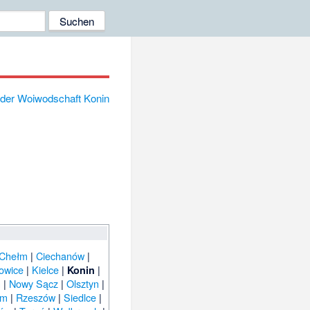
Chełm
|
Ciechanów
|
owice
|
Kielce
|
|
Konin
n
|
Nowy Sącz
|
Olsztyn
|
om
|
Rzeszów
|
Siedlce
|