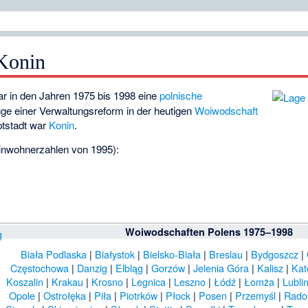
Konin
r in den Jahren 1975 bis 1998 eine
polnische
uge einer Verwaltungsreform in der heutigen
Woiwodschaft
ptstadt war
Konin
.
inwohnerzahlen von 1995):
Woiwodschaften Polens 1975–1998
Biała Podlaska
|
Białystok
|
Bielsko-Biała
|
Breslau
|
Bydgoszcz
|
Częstochowa
|
Danzig
|
Elbląg
|
Gorzów
|
Jelenia Góra
|
Kalisz
|
Kat
Koszalin
|
Krakau
|
Krosno
|
Legnica
|
Leszno
|
Łódź
|
Łomża
|
Lubli
Opole
|
Ostrołęka
|
Piła
|
Piotrków
|
Płock
|
Posen
|
Przemyśl
|
Rad