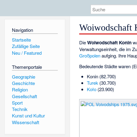
Woiwodschaft 
Navigation
Startseite
Die
Woiwodschaft Konin
wa
Zufällige Seite
Verwaltungseinheit, die im Z
Neu / Featured
Großpolen
aufging. Ihre Hau
Bedeutende Städte waren (E
Themenportale
Konin (82.700)
Geographie
Turek
(30.700)
Geschichte
Koło
(23.900)
Religion
Gesellschaft
Sport
Technik
Kunst und Kultur
Wissenschaft