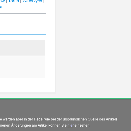
nów
|
Toruń
|
Wałbrzych
|
ra
 werden aber in der Regel wie bei der ursprünglichen Quelle des Artikels
enommenen Änderungen am Artikel können Sie
hier
einsehen.