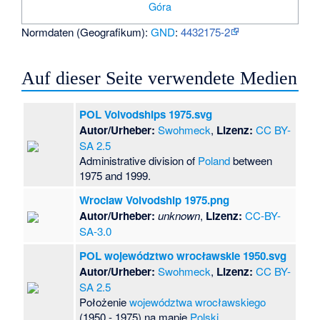
Góra
Normdaten (Geografikum):
GND
:
4432175-2
Auf dieser Seite verwendete Medien
POL Voivodships 1975.svg
Autor/Urheber:
Swohmeck
,
Lizenz:
CC BY-
SA 2.5
Administrative division of
Poland
between
1975 and 1999.
Wroclaw Voivodship 1975.png
Autor/Urheber:
unknown
,
Lizenz:
CC-BY-
SA-3.0
POL województwo wrocławskie 1950.svg
Autor/Urheber:
Swohmeck
,
Lizenz:
CC BY-
SA 2.5
Położenie
województwa wrocławskiego
(1950 - 1975) na mapie
Polski
.