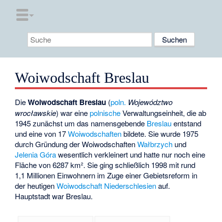
Woiwodschaft Breslau
Die
Woiwodschaft Breslau
(
poln.
Województwo
wrocławskie
) war eine
polnische
Verwaltungseinheit, die ab
1945 zunächst um das namensgebende
Breslau
entstand
und eine von 17
Woiwodschaften
bildete. Sie wurde 1975
durch Gründung der Woiwodschaften
Wałbrzych
und
Jelenia Góra
wesentlich verkleinert und hatte nur noch eine
Fläche von 6287 km². Sie ging schließlich 1998 mit rund
1,1 Millionen Einwohnern im Zuge einer Gebietsreform in
der heutigen
Woiwodschaft Niederschlesien
auf.
Hauptstadt war Breslau.