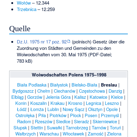
Wołów
– 12.344
Trzebnica
– 12.259
Quelle
Dz.U. 1975 nr 17 poz. 92
(polnisch) Gesetz über die
Zuordnung von Städten und Gemeinden zu den
Woiwodschaften vom 30. Mai 1975 (PDF-Datei;
783 kB)
Woiwodschaften Polens 1975–1998
Biała Podlaska
|
Białystok
|
Bielsko-Biała
|
|
Breslau
Bydgoszcz
|
Chełm
|
Ciechanów
|
Częstochowa
|
Danzig
|
Elbląg
|
Gorzów
|
Jelenia Góra
|
Kalisz
|
Katowice
|
Kielce
|
Konin
|
Koszalin
|
Krakau
|
Krosno
|
Legnica
|
Leszno
|
Łódź
|
Łomża
|
Lublin
|
Nowy Sącz
|
Olsztyn
|
Opole
|
Ostrołęka
|
Piła
|
Piotrków
|
Płock
|
Posen
|
Przemyśl
|
Radom
|
Rzeszów
|
Siedlce
|
Sieradz
|
Skierniewice
|
Słupsk
|
Stettin
|
Suwałki
|
Tarnobrzeg
|
Tarnów
|
Toruń
|
Wałbrzych
|
Warschau
|
Włocławek
|
Zamość
|
Zielona