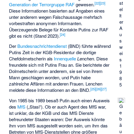
st
[
22
]
[
23
]
Generation der Terrorgruppe RAF
gewesen.
el
Diese Informationen basierten auf Angaben eines
lt
unter anderem wegen Falschaussage mehrfach
er
vorbestraften anonymen Informanten.
A
Überzeugende Belege für Kontakte Putins zur RAF
u
[
24
]
gibt es nicht (Stand 2023).
s
Der
Bundesnachrichtendienst
(BND) führte während
w
Putins Zeit in der KGB-Residentur die dortige
ei
Chefdolmetscherin als
Innenquelle
Lenchen
. Diese
s
freundete sich mit Putins Frau an. Sie berichtete der
1
Dolmetscherin unter anderem, sie sei von ihrem
9
Mann geschlagen worden, und Putin habe
8
zahlreiche Affären mit anderen Frauen. Lenchen
5
[
25
]
[
26
]
[
27
]
meldete diese Informationen an den BND.
Von 1985 bis 1989 besaß Putin auch einen Ausweis
G
des
MfS
(„Stasi“). Ob er auch Agent des MfS war,
e
ist unklar, da der KGB und das MfS Dienste
b
befreundeter Staaten waren: Der Ausweis könnte
ä
ihm vom MfS ausgestellt worden sein, um ihm das
u
Betreten von MfS-Dienststellen ohne größere