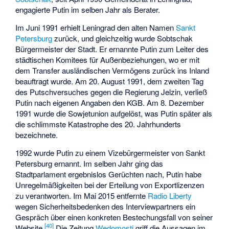
engagierte Putin im selben Jahr als Berater.
Im Juni 1991 erhielt Leningrad den alten Namen
Sankt
Petersburg
zurück, und gleichzeitig wurde Sobtschak
Bürgermeister der Stadt. Er ernannte Putin zum Leiter des
städtischen Komitees für Außenbeziehungen, wo er mit
dem Transfer ausländischen Vermögens zurück ins Inland
beauftragt wurde. Am 20. August 1991, dem zweiten Tag
des
Putschversuches
gegen die Regierung Jelzin, verließ
Putin nach eigenen Angaben den KGB. Am 8. Dezember
1991 wurde die Sowjetunion aufgelöst, was Putin später als
die schlimmste Katastrophe des 20. Jahrhunderts
bezeichnete.
1992 wurde Putin zu einem Vizebürgermeister von Sankt
Petersburg ernannt. Im selben Jahr ging das
Stadtparlament ergebnislos Gerüchten nach, Putin habe
Unregelmäßigkeiten bei der Erteilung von Exportlizenzen
zu verantworten. Im Mai 2015 entfernte
Radio Liberty
wegen Sicherheitsbedenken des Interviewpartners ein
Gespräch über einen konkreten Bestechungsfall von seiner
[
40
]
Website.
Die Zeitung
Wedomosti
griff die Aussagen im