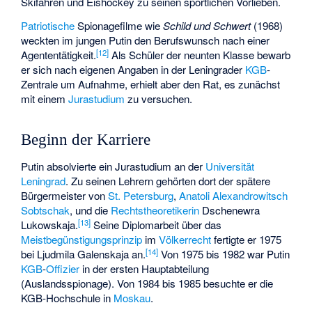
Skifahren und Eishockey zu seinen sportlichen Vorlieben.
Patriotische
Spionagefilme wie
Schild und Schwert
(1968)
weckten im jungen Putin den Berufswunsch nach einer
[
12
]
Agententätigkeit.
Als Schüler der neunten Klasse bewarb
er sich nach eigenen Angaben in der Leningrader
KGB
-
Zentrale um Aufnahme, erhielt aber den Rat, es zunächst
mit einem
Jurastudium
zu versuchen.
Beginn der Karriere
Putin absolvierte ein Jurastudium an der
Universität
Leningrad
. Zu seinen Lehrern gehörten dort der spätere
Bürgermeister von
St. Petersburg
,
Anatoli Alexandrowitsch
Sobtschak
, und die
Rechtstheoretikerin
Dschenewra
[
13
]
Lukowskaja
.
Seine Diplomarbeit über das
Meistbegünstigungsprinzip
im
Völkerrecht
fertigte er 1975
[
14
]
bei
Ljudmila Galenskaja
an.
Von 1975 bis 1982 war Putin
KGB
-
Offizier
in der ersten Hauptabteilung
(Auslandsspionage). Von 1984 bis 1985 besuchte er die
KGB-Hochschule in
Moskau
.