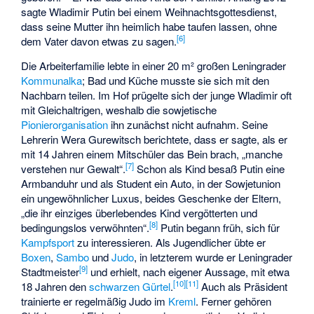
sagte Wladimir Putin bei einem Weihnachtsgottesdienst,
dass seine Mutter ihn heimlich habe taufen lassen, ohne
[
6
]
dem Vater davon etwas zu sagen.
Die Arbeiterfamilie lebte in einer 20 m² großen Leningrader
Kommunalka
; Bad und Küche musste sie sich mit den
Nachbarn teilen. Im Hof prügelte sich der junge Wladimir oft
mit Gleichaltrigen, weshalb die sowjetische
Pionierorganisation
ihn zunächst nicht aufnahm. Seine
Lehrerin
Wera Gurewitsch
berichtete, dass er sagte, als er
mit 14 Jahren einem Mitschüler das Bein brach, „manche
[
7
]
verstehen nur Gewalt“.
Schon als Kind besaß Putin eine
Armbanduhr und als Student ein Auto, in der Sowjetunion
ein ungewöhnlicher Luxus, beides Geschenke der Eltern,
„die ihr einziges überlebendes Kind vergötterten und
[
8
]
bedingungslos verwöhnten“.
Putin begann früh, sich für
Kampfsport
zu interessieren. Als Jugendlicher übte er
Boxen
,
Sambo
und
Judo
, in letzterem wurde er Leningrader
[
9
]
Stadtmeister
und erhielt, nach eigener Aussage, mit etwa
[
10
]
[
11
]
18 Jahren den
schwarzen Gürtel
.
Auch als Präsident
trainierte er regelmäßig Judo im
Kreml
. Ferner gehören