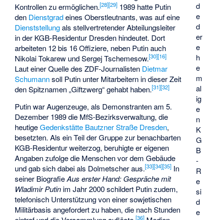
d
[
28
]
[
29
]
Kontrollen zu ermöglichen.
1989 hatte Putin
e
den
Dienstgrad
eines Oberstleutnants, was auf eine
d
Dienststellung
als stellvertretender Abteilungsleiter
er
in der
KGB-Residentur Dresden
hindeutet. Dort
e
arbeiteten 12 bis 16 Offiziere, neben Putin auch
h
[
30
]
[
16
]
Nikolai Tokarew
und
Sergej Tschemesow
.
e
Laut einer Quelle des ZDF-Journalisten
Dietmar
m
Schumann
soll Putin unter Mitarbeitern in dieser Zeit
al
[
31
]
[
32
]
den Spitznamen „Giftzwerg“ gehabt haben.
ig
Putin war Augenzeuge, als Demonstranten am 5.
e
Dezember 1989 die MfS-Bezirksverwaltung, die
n
heutige
Gedenkstätte Bautzner Straße Dresden
,
K
besetzten. Als ein Teil der Gruppe zur benachbarten
G
KGB-Residentur weiterzog, beruhigte er eigenen
B
Angaben zufolge die Menschen vor dem Gebäude
-
[
33
]
[
34
]
[
35
]
und gab sich dabei als Dolmetscher aus.
In
R
seiner Biografie
Aus erster Hand: Gespräche mit
e
Wladimir Putin
im Jahr 2000 schildert Putin zudem,
si
telefonisch Unterstützung von einer sowjetischen
d
Militärbasis angefordert zu haben, die nach Stunden
e
[
36
]
eintraf und die Versammlung auflöste.
Medien