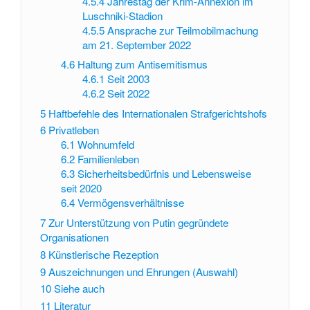
4.5.4
Jahrestag der Krim-Annexion im
Luschniki-Stadion
4.5.5
Ansprache zur Teilmobilmachung
am 21. September 2022
4.6
Haltung zum Antisemitismus
4.6.1
Seit 2003
4.6.2
Seit 2022
5
Haftbefehle des Internationalen Strafgerichtshofs
6
Privatleben
6.1
Wohnumfeld
6.2
Familienleben
6.3
Sicherheitsbedürfnis und Lebensweise
seit 2020
6.4
Vermögensverhältnisse
7
Zur Unterstützung von Putin gegründete
Organisationen
8
Künstlerische Rezeption
9
Auszeichnungen und Ehrungen (Auswahl)
10
Siehe auch
11
Literatur