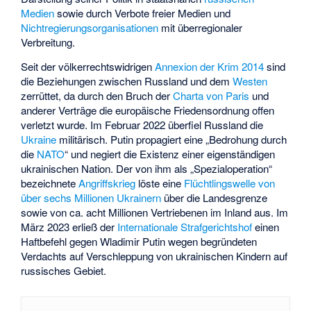
Medien
sowie durch Verbote freier Medien und
Nichtregierungsorganisationen
mit überregionaler
Verbreitung.
Seit der völkerrechtswidrigen
Annexion der Krim 2014
sind
die Beziehungen zwischen Russland und dem
Westen
zerrüttet, da durch den Bruch der
Charta von Paris
und
anderer Verträge die europäische Friedensordnung offen
verletzt wurde. Im Februar 2022 überfiel Russland die
Ukraine
militärisch. Putin propagiert eine „Bedrohung durch
die
NATO
“ und negiert die Existenz einer eigenständigen
ukrainischen Nation
. Der von ihm als „Spezialoperation“
bezeichnete
Angriffskrieg
löste eine
Flüchtlingswelle von
über sechs Millionen Ukrainern
über die Landesgrenze
sowie von ca. acht Millionen Vertriebenen im Inland aus. Im
März 2023 erließ der
Internationale Strafgerichtshof
einen
Haftbefehl gegen Wladimir Putin
wegen begründeten
Verdachts auf
Verschleppung von ukrainischen Kindern auf
russisches Gebiet
.