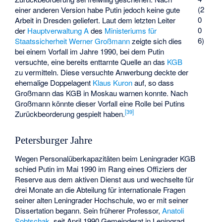
(2
einer anderen Version habe Putin jedoch keine gute
0
Arbeit in Dresden geliefert. Laut dem letzten Leiter
0
der
Hauptverwaltung A
des
Ministeriums für
6)
Staatssicherheit
Werner Großmann
zeigte sich dies
bei einem Vorfall im Jahre 1990, bei dem Putin
versuchte, eine bereits enttarnte Quelle an das
KGB
zu vermitteln. Diese versuchte Anwerbung deckte der
ehemalige Doppelagent
Klaus Kuron
auf, so dass
Großmann das KGB in Moskau warnen konnte. Nach
Großmann könnte dieser Vorfall eine Rolle bei Putins
[
39
]
Zurückbeorderung gespielt haben.
Petersburger Jahre
Wegen Personalüberkapazitäten beim Leningrader KGB
schied Putin im Mai 1990 im Rang eines Offiziers der
Reserve aus dem aktiven Dienst aus und wechselte für
drei Monate an die Abteilung für internationale Fragen
seiner alten Leningrader Hochschule, wo er mit seiner
Dissertation begann. Sein früherer Professor,
Anatoli
Sobtschak
, seit April 1990 Gemeinderat in Leningrad,