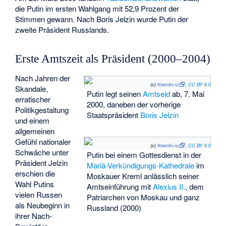
die Putin im ersten Wahlgang mit 52,9 Prozent der
Stimmen gewann. Nach Boris Jelzin wurde Putin der
zweite Präsident Russlands.
Erste Amtszeit als Präsident (2000–2004)
Nach Jahren der
(c)
Kremlin.ru
,
CC BY 4.0
Skandale,
Putin legt seinen
Amtseid
ab, 7. Mai
erratischer
2000, daneben der vorherige
Politikgestaltung
Staatspräsident
Boris Jelzin
und einem
allgemeinen
Gefühl nationaler
(c)
Kremlin.ru
,
CC BY 4.0
Schwäche unter
Putin bei einem Gottesdienst in der
Präsident Jelzin
Mariä-Verkündigungs-Kathedrale
im
erschien die
Moskauer Kreml anlässlich seiner
Wahl Putins
Amtseinführung mit
Alexius II.
, dem
vielen Russen
Patriarchen von Moskau und ganz
als Neubeginn in
Russland (2000)
ihrer Nach-