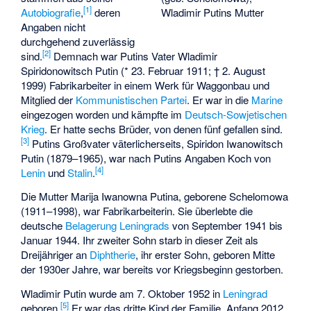
[
1
]
Wladimir Putins Mutter
Autobiografie
,
deren
Angaben nicht
durchgehend zuverlässig
[
2
]
sind.
Demnach war Putins Vater Wladimir
Spiridonowitsch Putin (* 23. Februar 1911; † 2. August
1999) Fabrikarbeiter in einem Werk für Waggonbau und
Mitglied der
Kommunistischen Partei
. Er war in die
Marine
eingezogen worden und kämpfte im
Deutsch-Sowjetischen
Krieg
. Er hatte sechs Brüder, von denen fünf gefallen sind.
[
3
]
Putins Großvater väterlicherseits, Spiridon Iwanowitsch
Putin (1879–1965), war nach Putins Angaben Koch von
[
4
]
Lenin
und
Stalin
.
Die Mutter Marija Iwanowna Putina, geborene Schelomowa
(1911–1998), war Fabrikarbeiterin. Sie überlebte die
deutsche
Belagerung Leningrads
von September 1941 bis
Januar 1944. Ihr zweiter Sohn starb in dieser Zeit als
Dreijähriger an
Diphtherie
, ihr erster Sohn, geboren Mitte
der 1930er Jahre, war bereits vor Kriegsbeginn gestorben.
Wladimir Putin wurde am 7. Oktober 1952 in
Leningrad
[
5
]
geboren.
Er war das dritte Kind der Familie. Anfang 2012