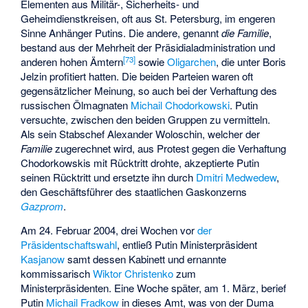
Elementen aus Militär-, Sicherheits- und
Geheimdienstkreisen, oft aus St. Petersburg, im engeren
Sinne Anhänger Putins. Die andere, genannt
die Familie
,
bestand aus der Mehrheit der Präsidialadministration und
[
73
]
anderen hohen Ämtern
sowie
Oligarchen
, die unter Boris
Jelzin profitiert hatten. Die beiden Parteien waren oft
gegensätzlicher Meinung, so auch bei der Verhaftung des
russischen Ölmagnaten
Michail Chodorkowski
. Putin
versuchte, zwischen den beiden Gruppen zu vermitteln.
Als sein Stabschef Alexander Woloschin, welcher der
Familie
zugerechnet wird, aus Protest gegen die Verhaftung
Chodorkowskis mit Rücktritt drohte, akzeptierte Putin
seinen Rücktritt und ersetzte ihn durch
Dmitri Medwedew
,
den Geschäftsführer des staatlichen Gaskonzerns
Gazprom
.
Am 24. Februar 2004, drei Wochen vor
der
Präsidentschaftswahl
, entließ Putin Ministerpräsident
Kasjanow
samt
dessen Kabinett
und ernannte
kommissarisch
Wiktor Christenko
zum
Ministerpräsidenten. Eine Woche später, am 1. März, berief
Putin
Michail Fradkow
in dieses Amt, was von der Duma