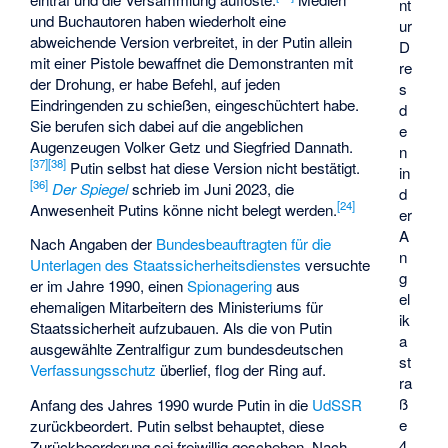
nt
und Buchautoren haben wiederholt eine
ur
abweichende Version verbreitet, in der Putin allein
D
mit einer Pistole bewaffnet die Demonstranten mit
re
der Drohung, er habe Befehl, auf jeden
s
Eindringenden zu schießen, eingeschüchtert habe.
d
Sie berufen sich dabei auf die angeblichen
e
Augenzeugen Volker Getz und Siegfried Dannath.
n
[
37
]
[
38
]
Putin selbst hat diese Version nicht bestätigt.
in
[
36
]
Der Spiegel
schrieb im Juni 2023, die
d
[
24
]
Anwesenheit Putins könne nicht belegt werden.
er
A
Nach Angaben der
Bundesbeauftragten für die
n
Unterlagen des Staatssicherheitsdienstes
versuchte
g
er im Jahre 1990, einen
Spionagering
aus
el
ehemaligen Mitarbeitern des Ministeriums für
ik
Staatssicherheit aufzubauen. Als die von Putin
a
ausgewählte Zentralfigur zum bundesdeutschen
st
Verfassungsschutz
überlief, flog der Ring auf.
ra
ß
Anfang des Jahres 1990 wurde Putin in die
UdSSR
e
zurückbeordert. Putin selbst behauptet, diese
4
Zurückbeorderung sei freiwillig geschehen. Nach