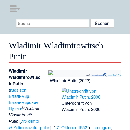
Wladimir Wladimirowitsch
Putin
Wladimir
(c)
Kremlin.ru
,
CC BY 4.0
Wladimirowitsc
Wladimir Putin (2023)
h Putin
(
russisch
Владимир
Владимирович
Unterschrift von
ⓘ
Путин
Wladimir Putin, 2006
Vladimir
Vladimirovič
[
vɫɐˈdʲimʲɪr
Putin
vɫɐˈdʲimʲɪrəvʲɪtɕ ˈputʲɪn
]; *
7. Oktober
1952
in
Leningrad
,