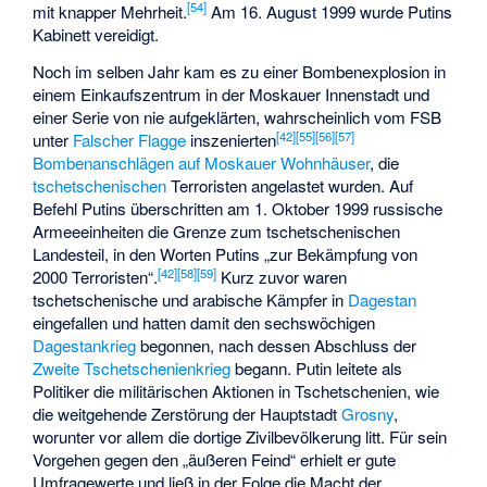
[
54
]
mit knapper Mehrheit.
Am 16. August 1999 wurde
Putins
Kabinett
vereidigt.
Noch im selben Jahr kam es zu einer Bombenexplosion in
einem Einkaufszentrum in der Moskauer Innenstadt und
einer Serie von nie aufgeklärten, wahrscheinlich vom FSB
[
42
]
[
55
]
[
56
]
[
57
]
unter
Falscher Flagge
inszenierten
Bombenanschlägen auf Moskauer Wohnhäuser
, die
tschetschenischen
Terroristen angelastet wurden. Auf
Befehl Putins überschritten am 1. Oktober 1999 russische
Armeeeinheiten die Grenze zum tschetschenischen
Landesteil, in den Worten Putins „zur Bekämpfung von
[
42
]
[
58
]
[
59
]
2000 Terroristen“.
Kurz zuvor waren
tschetschenische und arabische Kämpfer in
Dagestan
eingefallen und hatten damit den sechswöchigen
Dagestankrieg
begonnen, nach dessen Abschluss der
Zweite Tschetschenienkrieg
begann. Putin leitete als
Politiker die militärischen Aktionen in Tschetschenien, wie
die weitgehende Zerstörung der Hauptstadt
Grosny
,
worunter vor allem die dortige Zivilbevölkerung litt. Für sein
Vorgehen gegen den „äußeren Feind“ erhielt er gute
Umfragewerte und ließ in der Folge die Macht der