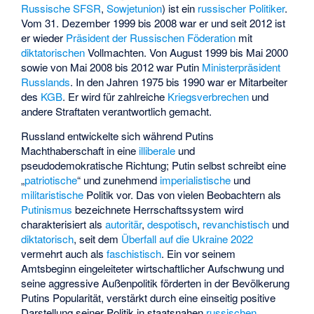
Russische SFSR
,
Sowjetunion
) ist ein
russischer
Politiker
.
Vom 31. Dezember 1999 bis 2008 war er und seit 2012 ist
er wieder
Präsident der Russischen Föderation
mit
diktatorischen
Vollmachten. Von August 1999 bis Mai 2000
sowie von Mai 2008 bis 2012 war Putin
Ministerpräsident
Russlands
. In den Jahren 1975 bis 1990 war er Mitarbeiter
des
KGB
. Er wird für zahlreiche
Kriegsverbrechen
und
andere Straftaten verantwortlich gemacht.
Russland entwickelte sich während Putins
Machthaberschaft in eine
illiberale
und
pseudodemokratische Richtung; Putin selbst schreibt eine
„
patriotische
“ und zunehmend
imperialistische
und
militaristische
Politik vor. Das von vielen Beobachtern als
Putinismus
bezeichnete Herrschaftssystem wird
charakterisiert als
autoritär
,
despotisch
,
revanchistisch
und
diktatorisch
, seit dem
Überfall auf die Ukraine 2022
vermehrt auch als
faschistisch
. Ein vor seinem
Amtsbeginn eingeleiteter wirtschaftlicher Aufschwung und
seine aggressive Außenpolitik förderten in der Bevölkerung
Putins Popularität, verstärkt durch eine einseitig positive
Darstellung seiner Politik in staatsnahen
russischen