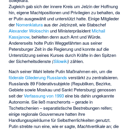
Sowjetära.
Zugleich gab sich der innere Kreis um Jelzin der Hoffnung
hin, eigene Machtpositionen und Privilegien zu behalten, da
er Putin ausgewählt und unterstützt hatte. Einige Mitglieder
der
Nomenklatura
aus der Jelzinzeit, wie Stabschef
Alexander Woloschin
und Ministerpräsident
Michail
Kassjanow
, behielten denn auch Amt und Würde.
Andererseits holte Putin Weggefährten aus seiner
Petersburger Zeit in die Regierung und konnte auf die
Unterstützung seines Kurses durch Kräfte in den Spitzen
der Sicherheitsdienste
(
Silowiki
)
zählen.
Nach seiner Wahl leitete Putin Maßnahmen ein, um die
föderale Gliederung Russlands
verstärkt zu zentralisieren.
Russlands 89 Föderativsubjekte (Republiken, Bezirke,
Gebiete sowie Moskau und Sankt Petersburg) genossen
seit der
Verfassung von 1993
eine bis dahin ungekannte
Autonomie. Sie ließ mancherorts – gerade in
Tschetschenien – separatistische Bestrebungen reifen;
einige regionale Gouverneure hatten ihre
Handlungsspielräume für Selbstherrlichkeiten genutzt.
Putin strebte nun eine, wie er sagte,
Machtvertikale
an; die