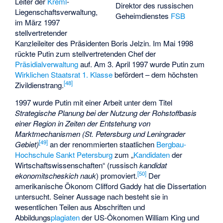
Leiter der
Kreml
-
Direktor des russischen
Liegenschaftsverwaltung,
Geheimdienstes
FSB
im März 1997
stellvertretender
Kanzleileiter des Präsidenten Boris Jelzin. Im Mai 1998
rückte Putin zum stellvertretenden Chef der
Präsidialverwaltung
auf. Am 3. April 1997 wurde Putin zum
Wirklichen Staatsrat 1. Klasse
befördert – dem höchsten
[
48
]
Zivildienstrang.
1997 wurde Putin mit einer Arbeit unter dem Titel
Strategische Planung bei der Nutzung der Rohstoffbasis
einer Region in Zeiten der Entstehung von
Marktmechanismen (St. Petersburg und Leningrader
[
49
]
Gebiet)
an der renommierten staatlichen
Bergbau-
Hochschule Sankt Petersburg
zum „
Kandidaten
der
Wirtschaftswissenschaften“ (russisch
kandidat
[
50
]
ekonomitscheskich nauk
) promoviert.
Der
amerikanische Ökonom Clifford Gaddy hat die Dissertation
untersucht. Seiner Aussage nach besteht sie in
wesentlichen Teilen aus Abschriften und
Abbildungs
plagiaten
der US-Ökonomen
William King
und