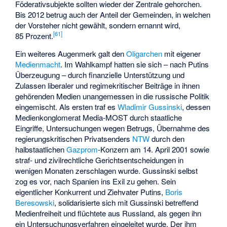
Föderativsubjekte sollten wieder der Zentrale gehorchen.
Bis 2012 betrug auch der Anteil der Gemeinden, in welchen
der Vorsteher nicht gewählt, sondern ernannt wird,
[
61
]
85 Prozent.
Ein weiteres Augenmerk galt den
Oligarchen
mit eigener
Medienmacht
. Im Wahlkampf hatten sie sich – nach Putins
Überzeugung – durch finanzielle Unterstützung und
Zulassen liberaler und regimekritischer Beiträge in ihnen
gehörenden Medien unangemessen in die russische Politik
eingemischt. Als ersten traf es
Wladimir Gussinski
, dessen
Medienkonglomerat
Media-MOST
durch staatliche
Eingriffe, Untersuchungen wegen Betrugs, Übernahme des
regierungskritischen Privatsenders
NTW
durch den
halbstaatlichen
Gazprom
-Konzern am 14. April 2001 sowie
straf- und zivilrechtliche Gerichtsentscheidungen in
wenigen Monaten zerschlagen wurde. Gussinski selbst
zog es vor, nach Spanien ins Exil zu gehen. Sein
eigentlicher Konkurrent und Ziehvater Putins,
Boris
Beresowski
, solidarisierte sich mit Gussinski betreffend
Medienfreiheit und flüchtete aus Russland, als gegen ihn
ein Untersuchungsverfahren eingeleitet wurde. Der ihm