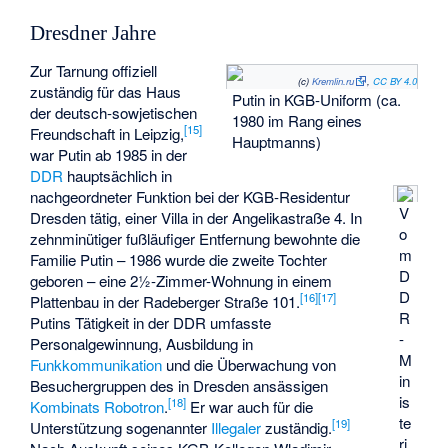
Dresdner Jahre
Zur Tarnung offiziell
(c)
Kremlin.ru
,
CC BY 4.0
zuständig für das Haus
Putin in KGB-Uniform (ca.
der deutsch-sowjetischen
1980 im Rang eines
[
15
]
Freundschaft in Leipzig,
Hauptmanns)
war Putin ab 1985 in der
DDR
hauptsächlich in
nachgeordneter Funktion bei der
KGB-Residentur
V
Dresden
tätig, einer Villa in der Angelikastraße 4. In
o
zehnminütiger fußläufiger Entfernung bewohnte die
m
Familie Putin – 1986 wurde die zweite Tochter
D
geboren – eine 2½-Zimmer-Wohnung in einem
D
[
16
]
[
17
]
Plattenbau in der Radeberger Straße 101.
R
Putins Tätigkeit in der DDR umfasste
-
Personalgewinnung, Ausbildung in
M
Funkkommunikation
und die Überwachung von
in
Besuchergruppen des in Dresden ansässigen
is
[
18
]
Kombinats Robotron
.
Er war auch für die
te
[
19
]
Unterstützung sogenannter
Illegaler
zuständig.
ri