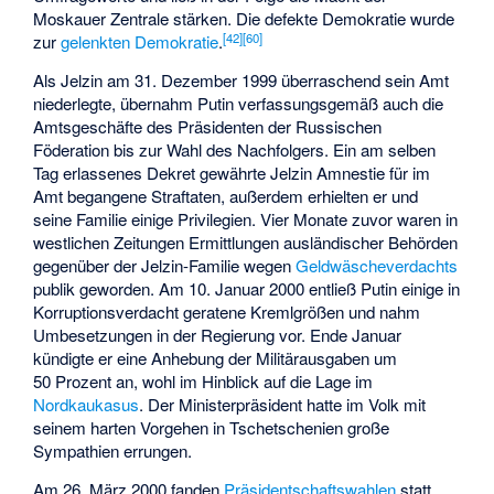
Moskauer Zentrale stärken. Die defekte Demokratie wurde
[
42
]
[
60
]
zur
gelenkten Demokratie
.
Als Jelzin am 31. Dezember 1999 überraschend sein Amt
niederlegte, übernahm Putin verfassungsgemäß auch die
Amtsgeschäfte des Präsidenten der Russischen
Föderation bis zur Wahl des Nachfolgers. Ein am selben
Tag erlassenes Dekret gewährte Jelzin Amnestie für im
Amt begangene Straftaten, außerdem erhielten er und
seine Familie einige Privilegien. Vier Monate zuvor waren in
westlichen Zeitungen Ermittlungen ausländischer Behörden
gegenüber der Jelzin-Familie wegen
Geldwäscheverdachts
publik geworden. Am 10. Januar 2000 entließ Putin einige in
Korruptionsverdacht geratene Kremlgrößen und nahm
Umbesetzungen in der Regierung vor. Ende Januar
kündigte er eine Anhebung der Militärausgaben um
50 Prozent an, wohl im Hinblick auf die Lage im
Nordkaukasus
. Der Ministerpräsident hatte im Volk mit
seinem harten Vorgehen in Tschetschenien große
Sympathien errungen.
Am 26. März 2000 fanden
Präsidentschaftswahlen
statt,