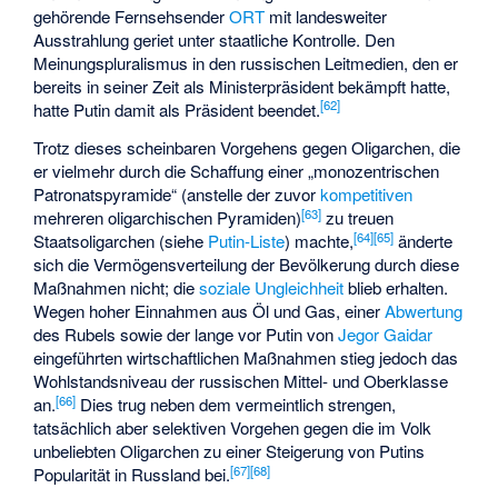
gehörende Fernsehsender
ORT
mit landesweiter
Ausstrahlung geriet unter staatliche Kontrolle. Den
Meinungspluralismus
in den russischen Leitmedien, den er
bereits in seiner Zeit als Ministerpräsident bekämpft hatte,
[
62
]
hatte Putin damit als Präsident beendet.
Trotz dieses scheinbaren Vorgehens gegen Oligarchen, die
er vielmehr durch die Schaffung einer „monozentrischen
Patronatspyramide“ (anstelle der zuvor
kompetitiven
[
63
]
mehreren oligarchischen Pyramiden)
zu treuen
[
64
]
[
65
]
Staatsoligarchen (siehe
Putin-Liste
) machte,
änderte
sich die Vermögensverteilung der Bevölkerung durch diese
Maßnahmen nicht; die
soziale Ungleichheit
blieb erhalten.
Wegen hoher Einnahmen aus Öl und Gas, einer
Abwertung
des Rubels sowie der lange vor Putin von
Jegor Gaidar
eingeführten
wirtschaftlichen Maßnahmen
stieg jedoch das
Wohlstandsniveau der russischen Mittel- und Oberklasse
[
66
]
an.
Dies trug neben dem vermeintlich strengen,
tatsächlich aber selektiven Vorgehen gegen die im Volk
unbeliebten Oligarchen zu einer Steigerung von Putins
[
67
]
[
68
]
Popularität in Russland bei.