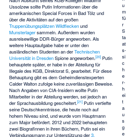
Nach Auskunft seines KGB-Kollegen Wladimir
u
Ussolzew sollte Putin Informationen über die
m
amerikanischen Special Forces in Bad Tölz und
fü
über die Aktivitäten auf den großen
r
Truppenübungsplätzen
Wildflecken
und
S
Munsterlager
sammeln. Außerdem wurden
ta
ausreisewillige DDR-Bürger angeworben. Als
at
weitere Hauptaufgabe habe er unter den
s­
ausländischen Studenten an der
Technischen
si
[
20
]
Universität in Dresden
Spione angeworben.
Putin
c
behauptete später, er habe in der Abteilung für
h
Illegale des KGB, Direktorat S, gearbeitet. Für diese
e
Behauptung gibt es dem Geheimdienstexperten
r­
Calder Walton zufolge keine zuverlässigen Beweise.
h
Nach Angaben von CIA-Insidern wollte Putin
ei
Mitarbeiter in der Abteilung werden, sei jedoch an
t
[
21
]
der Sprachausbildung gescheitert.
Putin vertiefte
a
seine Deutschkenntnisse, die heute noch auf
u
hohem Niveau sind, und wurde vom Hauptmann
s
zum Major befördert. 2012 und 2022 behaupteten
g
zwei Biografinnen in ihren Büchern, Putin sei ein
e
Verbindungsmann zur Unterstützung der
3.