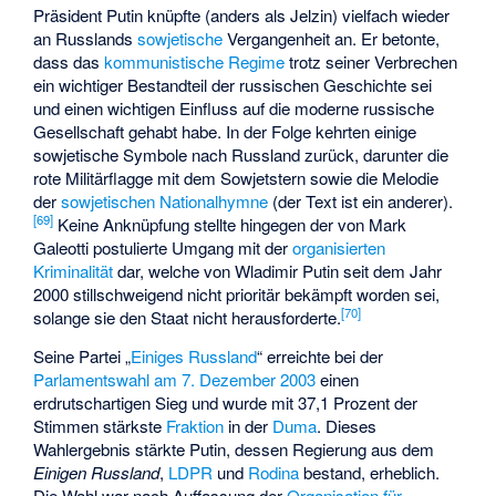
Präsident Putin knüpfte (anders als Jelzin) vielfach wieder
an Russlands
sowjetische
Vergangenheit an. Er betonte,
dass das
kommunistische Regime
trotz seiner Verbrechen
ein wichtiger Bestandteil der russischen Geschichte sei
und einen wichtigen Einfluss auf die moderne russische
Gesellschaft gehabt habe. In der Folge kehrten einige
sowjetische Symbole nach Russland zurück, darunter die
rote Militärflagge mit dem Sowjetstern
sowie die Melodie
der
sowjetischen Nationalhymne
(der Text ist ein anderer).
[
69
]
Keine Anknüpfung stellte hingegen der von Mark
Galeotti postulierte Umgang mit der
organisierten
Kriminalität
dar, welche von Wladimir Putin seit dem Jahr
2000 stillschweigend nicht prioritär bekämpft worden sei,
[
70
]
solange sie den Staat nicht herausforderte.
Seine Partei „
Einiges Russland
“ erreichte bei der
Parlamentswahl am 7. Dezember 2003
einen
erdrutschartigen Sieg und wurde mit 37,1 Prozent der
Stimmen stärkste
Fraktion
in der
Duma
. Dieses
Wahlergebnis stärkte Putin, dessen Regierung aus dem
Einigen Russland
,
LDPR
und
Rodina
bestand, erheblich.
Die Wahl war nach Auffassung der
Organisation für