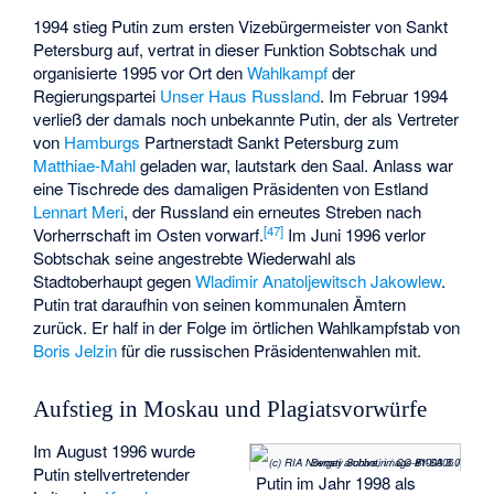
1994 stieg Putin zum ersten Vizebürgermeister von Sankt
Petersburg auf, vertrat in dieser Funktion Sobtschak und
organisierte 1995 vor Ort den
Wahlkampf
der
Regierungspartei
Unser Haus Russland
. Im Februar 1994
verließ der damals noch unbekannte Putin, der als Vertreter
von
Hamburgs
Partnerstadt Sankt Petersburg zum
Matthiae-Mahl
geladen war, lautstark den Saal. Anlass war
eine Tischrede des damaligen Präsidenten von Estland
Lennart Meri
, der Russland ein erneutes Streben nach
[
47
]
Vorherrschaft im Osten vorwarf.
Im Juni 1996 verlor
Sobtschak seine angestrebte Wiederwahl als
Stadtoberhaupt gegen
Wladimir Anatoljewitsch Jakowlew
.
Putin trat daraufhin von seinen kommunalen Ämtern
zurück. Er half in der Folge im örtlichen Wahlkampfstab von
Boris Jelzin
für die russischen Präsidentenwahlen mit.
Aufstieg in Moskau und Plagiatsvorwürfe
Im August 1996 wurde
(c) RIA Novosti archive, image #100306 / Sergey Subbotin / CC-BY-SA 3.0
Putin stellvertretender
Putin im Jahr 1998 als