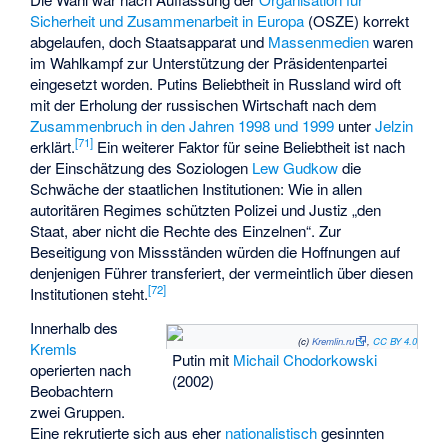
Sicherheit und Zusammenarbeit in Europa
(OSZE) korrekt
abgelaufen, doch Staatsapparat und
Massenmedien
waren
im Wahlkampf zur Unterstützung der Präsidentenpartei
eingesetzt worden. Putins Beliebtheit in Russland wird oft
mit der Erholung der russischen Wirtschaft nach dem
Zusammenbruch in den Jahren 1998 und 1999
unter
Jelzin
[
71
]
erklärt.
Ein weiterer Faktor für seine Beliebtheit ist nach
der Einschätzung des Soziologen
Lew Gudkow
die
Schwäche der staatlichen Institutionen: Wie in allen
autoritären Regimes schützten Polizei und Justiz „den
Staat, aber nicht die Rechte des Einzelnen“. Zur
Beseitigung von Missständen würden die Hoffnungen auf
denjenigen Führer transferiert, der vermeintlich über diesen
[
72
]
Institutionen steht.
Innerhalb des
(c)
Kremlin.ru
,
CC BY 4.0
Kremls
Putin mit
Michail Chodorkowski
operierten nach
(2002)
Beobachtern
zwei Gruppen.
Eine rekrutierte sich aus eher
nationalistisch
gesinnten