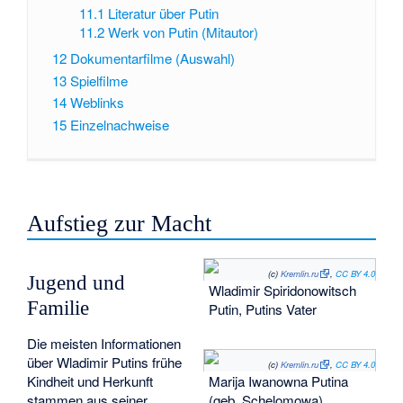
11.1
Literatur über Putin
11.2
Werk von Putin (Mitautor)
12
Dokumentarfilme (Auswahl)
13
Spielfilme
14
Weblinks
15
Einzelnachweise
Aufstieg zur Macht
(c)
Kremlin.ru
,
CC BY 4.0
Jugend und
Wladimir Spiridonowitsch
Familie
Putin, Putins Vater
Die meisten Informationen
über Wladimir Putins frühe
(c)
Kremlin.ru
,
CC BY 4.0
Marija Iwanowna Putina
Kindheit und Herkunft
(geb. Schelomowa),
stammen aus seiner