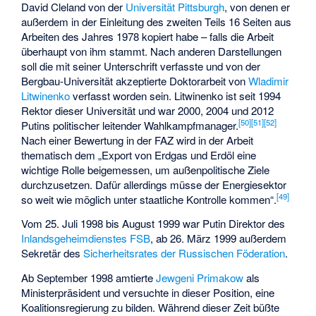
David Cleland
von der
Universität Pittsburgh
, von denen er
außerdem in der Einleitung des zweiten Teils 16 Seiten aus
Arbeiten des Jahres 1978 kopiert habe – falls die Arbeit
überhaupt von ihm stammt. Nach anderen Darstellungen
soll die mit seiner Unterschrift verfasste und von der
Bergbau-Universität akzeptierte Doktorarbeit von
Wladimir
Litwinenko
verfasst worden sein. Litwinenko ist seit 1994
Rektor dieser Universität und war 2000, 2004 und 2012
[
50
]
[
51
]
[
52
]
Putins politischer leitender Wahlkampfmanager.
Nach einer Bewertung in der FAZ wird in der Arbeit
thematisch dem „Export von Erdgas und Erdöl eine
wichtige Rolle beigemessen, um außenpolitische Ziele
durchzusetzen. Dafür allerdings müsse der Energiesektor
[
49
]
so weit wie möglich unter staatliche Kontrolle kommen“.
Vom 25. Juli 1998 bis August 1999 war Putin Direktor des
Inlandsgeheimdienstes FSB
, ab 26. März 1999 außerdem
Sekretär des
Sicherheitsrates der Russischen Föderation
.
Ab September 1998 amtierte
Jewgeni Primakow
als
Ministerpräsident und versuchte in dieser Position, eine
Koalitionsregierung zu bilden. Während dieser Zeit büßte