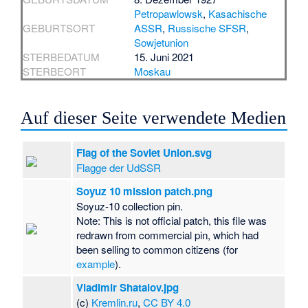
Petropawlowsk
,
Kasachische
GEBURTSORT
ASSR
,
Russische SFSR
,
Sowjetunion
STERBEDATUM
15. Juni 2021
STERBEORT
Moskau
Auf dieser Seite verwendete Medien
Flag of the Soviet Union.svg
Flagge der UdSSR
Soyuz 10 mission patch.png
Soyuz-10 collection pin.
Note: This is not official patch, this file was
redrawn from commercial pin, which had
been selling to common citizens (for
example
).
Vladimir Shatalov.jpg
(c)
Kremlin.ru
,
CC BY 4.0