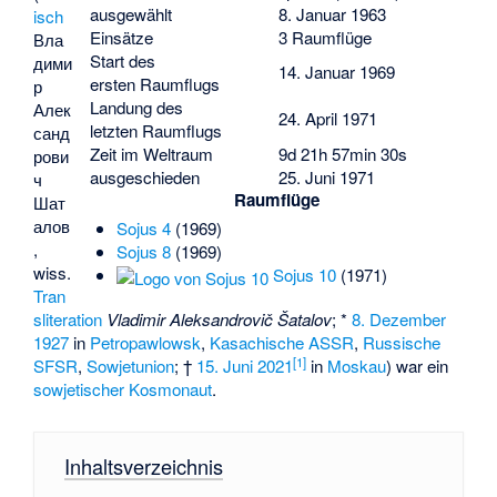
ausgewählt
8. Januar 1963
isch
Einsätze
3 Raumflüge
Вла
Start des
дими
14. Januar 1969
ersten Raumflugs
р
Landung des
Алек
24. April 1971
letzten Raumflugs
санд
Zeit im Weltraum
9d 21h 57min 30s
рови
ausgeschieden
25. Juni 1971
ч
Raumflüge
Шат
алов
Sojus 4
(1969)
,
Sojus 8
(1969)
wiss.
Sojus 10
(1971)
Tran
sliteration
Vladimir Aleksandrovič Šatalov
; *
8. Dezember
1927
in
Petropawlowsk
,
Kasachische ASSR
,
Russische
[
1
]
SFSR
,
Sowjetunion
; †
15. Juni
2021
in
Moskau
) war ein
sowjetischer
Kosmonaut
.
Inhaltsverzeichnis