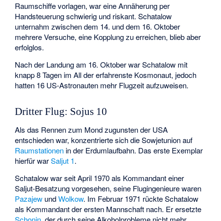
Raumschiffe vorlagen, war eine Annäherung per
Handsteuerung schwierig und riskant. Schatalow
unternahm zwischen dem 14. und dem 16. Oktober
mehrere Versuche, eine Kopplung zu erreichen, blieb aber
erfolglos.
Nach der Landung am 16. Oktober war Schatalow mit
knapp 8 Tagen im All der erfahrenste Kosmonaut, jedoch
hatten 16 US-Astronauten mehr Flugzeit aufzuweisen.
Dritter Flug: Sojus 10
Als das Rennen zum Mond zugunsten der USA
entschieden war, konzentrierte sich die Sowjetunion auf
Raumstationen
in der Erdumlaufbahn. Das erste Exemplar
hierfür war
Saljut 1
.
Schatalow war seit April 1970 als Kommandant einer
Saljut-Besatzung vorgesehen, seine Flugingenieure waren
Pazajew
und
Wolkow
. Im Februar 1971 rückte Schatalow
als Kommandant der ersten Mannschaft nach. Er ersetzte
Schonin
, der durch seine Alkoholprobleme nicht mehr