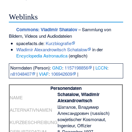
Weblinks
Commons
: Vladimir Shatalov
– Sammlung von
Bildern, Videos und Audiodateien
spacefacts.de:
Kurzbiografie
Wladimir Alexandrowitsch Schatalow
in der
Encyclopedia Astronautica
(englisch)
Normdaten (Person):
GND
:
1157198856
|
LCCN
:
n81048407
|
VIAF
:
106942609
|
Personendaten
Schatalow, Wladimir
NAME
Alexandrowitsch
Шаталов, Владимир
ALTERNATIVNAMEN
Александрович (russisch)
sowjetischer Kosmonaut,
KURZBESCHREIBUNG
Ingenieur, Offizier
GEBURTSDATUM
8. Dezember 1927