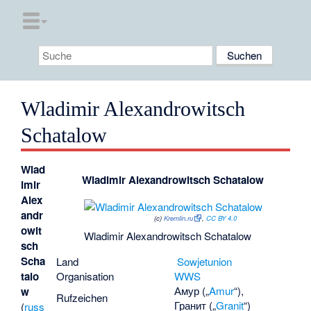
Wladimir Alexandrowitsch
Schatalow
Wlad
Wladimir Alexandrowitsch Schatalow
imir
Alex
andr
(c)
Kremlin.ru
,
CC BY 4.0
owit
Wladimir Alexandrowitsch Schatalow
sch
Scha
Land
Sowjetunion
Organisation
WWS
talo
Амур
(„
Amur
“),
w
Rufzeichen
Гранит
(„
Granit
“)
(
russ