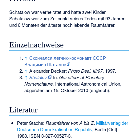
Schatalow war verheiratet und hatte zwei Kinder.
Schatalow war zum Zeitpunkt seines Todes mit 93 Jahren
und 6 Monaten der älteste noch lebende Raumfahrer.
Einzelnachweise
↑
Скончался летчик-космонавт СССР
Владимир Шаталов
↑
Alexander Decker:
Photo Deal, III/97
. 1997.
↑
Shatalov.
In:
Gazetteer of Planetary
Nomenclature.
International Astronomical Union,
abgerufen am 15. Oktober 2010
(englisch).
Literatur
Peter Stache:
Raumfahrer von A bis Z
.
Militärverlag der
Deutschen Demokratischen Republik
, Berlin [Ost]
1988,
ISBN 3-327-00527-3
.