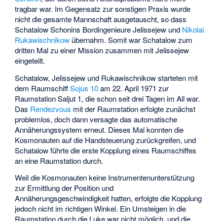
tragbar war. Im Gegensatz zur sonstigen Praxis wurde
nicht die gesamte Mannschaft ausgetauscht, so dass
Schatalow Schonins Bordingenieure Jelissejew und
Nikolai
Rukawischnikow
übernahm. Somit war Schatalow zum
dritten Mal zu einer Mission zusammen mit Jelissejew
eingeteilt.
Schatalow, Jelissejew und Rukawischnikow starteten mit
dem Raumschiff
Sojus 10
am 22. April 1971 zur
Raumstation Saljut 1, die schon seit drei Tagen im All war.
Das
Rendezvous
mit der Raumstation erfolgte zunächst
problemlos, doch dann versagte das automatische
Annäherungssystem erneut. Dieses Mal konnten die
Kosmonauten auf die Handsteuerung zurückgreifen, und
Schatalow führte die erste Kopplung eines Raumschiffes
an eine Raumstation durch.
Weil die Kosmonauten keine Instrumentenunterstützung
zur Ermittlung der Position und
Annäherungsgeschwindigkeit hatten, erfolgte die Kopplung
jedoch nicht im richtigen Winkel. Ein Umsteigen in die
Raumstation durch die Luke war nicht möglich, und die