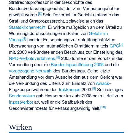
Strafrechtsprofessor in der Geschichte des
Bundesverfassungsgerichts, der zum Verfassungsrichter
[
5
]
gewählt wurde.
Sein Dezernat im Gericht umfasste das
Straf- und Strafprozessrecht, zeitweise auch das
Staatskirchenrecht
. Er wirkte maßgeblich an dem Urteil zu
Wohnungsdurchsuchungen
in Fällen von
Gefahr im
[
6
]
Verzug
und der Entscheidung zur satellitengestützten
[
7
]
Überwachung von mutmaßlichen Straftätern mittels
GPS
mit. 2003 verkündete er den Beschluss zur Einstellung des
[
8
]
NPD-Verbotsverfahrens
.
2005 führte er den Vorsitz in der
Verhandlung über die
Bundestagsauflösung 2005
und die
vorgezogene Neuwahl
des Bundestags. Seine letzte
Amtshandlung vor dem Ausscheiden aus dem Gericht war
die Verkündung des Urteils zum Einsatz von
Awacs
-
[
9
]
Flugzeugen während des
Irakkrieges
2003.
Sein einziges
Sondervotum
gab Hassemer im Jahr 2008 beim Urteil zum
Inzestverbot
ab, weil er die Strafbarkeit des
[
10
]
Geschwisterinzests für verfassungswidrig hielt.
Wirken