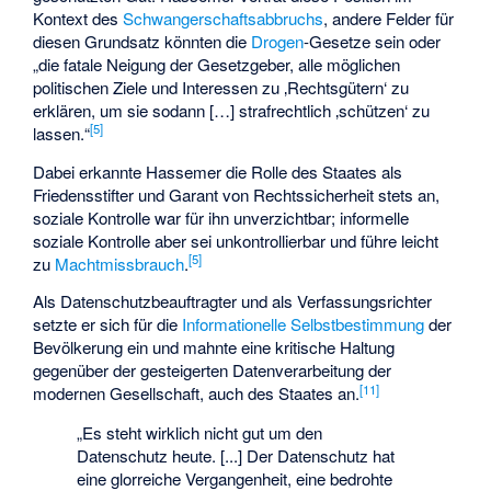
Kontext des
Schwangerschaftsabbruchs
, andere Felder für
diesen Grundsatz könnten die
Drogen
-Gesetze sein oder
„die fatale Neigung der Gesetzgeber, alle möglichen
politischen Ziele und Interessen zu ‚Rechtsgütern‘ zu
erklären, um sie sodann […] strafrechtlich ‚schützen‘ zu
[
5
]
lassen.“
Dabei erkannte Hassemer die Rolle des Staates als
Friedensstifter und Garant von Rechtssicherheit stets an,
soziale Kontrolle war für ihn unverzichtbar; informelle
soziale Kontrolle aber sei unkontrollierbar und führe leicht
[
5
]
zu
Machtmissbrauch
.
Als Datenschutzbeauftragter und als Verfassungsrichter
setzte er sich für die
Informationelle Selbstbestimmung
der
Bevölkerung ein und mahnte eine kritische Haltung
gegenüber der gesteigerten Datenverarbeitung der
[
11
]
modernen Gesellschaft, auch des Staates an.
„Es steht wirklich nicht gut um den
Datenschutz heute. [...] Der Datenschutz hat
eine glorreiche Vergangenheit, eine bedrohte