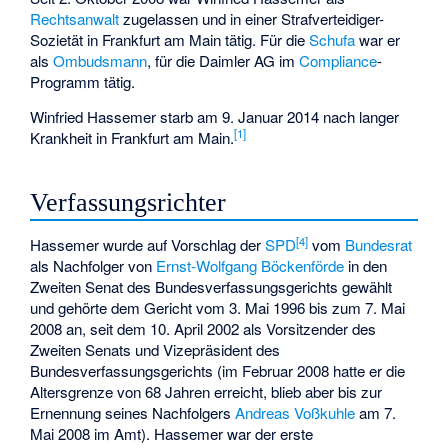
Rechtsanwalt
zugelassen und in einer Strafverteidiger-
Sozietät in Frankfurt am Main tätig. Für die
Schufa
war er
als
Ombudsmann
, für die Daimler AG im
Compliance
-
Programm tätig.
Winfried Hassemer starb am 9. Januar 2014 nach langer
[
1
]
Krankheit in Frankfurt am Main.
Verfassungsrichter
[
4
]
Hassemer wurde auf Vorschlag der
SPD
vom
Bundesrat
als Nachfolger von
Ernst-Wolfgang Böckenförde
in den
Zweiten Senat des Bundesverfassungsgerichts gewählt
und gehörte dem Gericht vom 3. Mai 1996 bis zum 7. Mai
2008 an, seit dem 10. April 2002 als Vorsitzender des
Zweiten Senats und Vizepräsident des
Bundesverfassungsgerichts (im Februar 2008 hatte er die
Altersgrenze von 68 Jahren erreicht, blieb aber bis zur
Ernennung seines Nachfolgers
Andreas Voßkuhle
am 7.
Mai 2008 im Amt). Hassemer war der erste