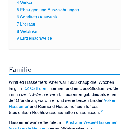
4
Wirken
5
Ehrungen und Auszeichnungen
6
Schriften (Auswahl)
7
Literatur
8
Weblinks
9
Einzelnachweise
Familie
Winfried Hassemers Vater war 1933 knapp drei Wochen
lang im
KZ Osthofen
interniert und ein Jura-Studium wurde
ihm in der NS-Zeit verwehrt. Hassemer gab dies als einen
der Gründe an, warum er und seine beiden Brüder
Volker
Hassemer
und
Raimund Hassemer
sich für das
[
2
]
Studienfach Rechtswissenschaften entschieden.
Hassemer war verheiratet mit
Kristiane Weber-Hassemer
,
Vorsitzende Richterin
eines Strafsenates am