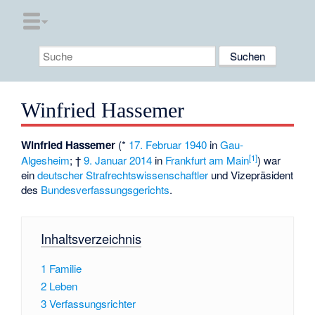
Winfried Hassemer
Winfried Hassemer
(*
17. Februar
1940
in
Gau-
[
1
]
Algesheim
; †
9. Januar
2014
in
Frankfurt am Main
) war
ein
deutscher
Strafrechtswissenschaftler
und Vizepräsident
des
Bundesverfassungsgerichts
.
Inhaltsverzeichnis
1
Familie
2
Leben
3
Verfassungsrichter