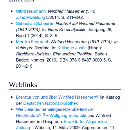
Ulfrid Neumann
:
Winfried Hassemer †.
In:
JuristenZeitung
5/2014, S. 241–242.
Sebastian Scheerer
:
Nachruf auf Winfried Hassemer
(1940–2014).
In:
Neue Kriminalpolitik
, Jahrgang 26,
Band 1 (2014), S. 3–5.
Monika Frommel
:
Winfried Hassemer (1940–2014). In
dubio pro libertate
. In:
Kritische Justiz
(Hrsg.):
Streitbare Juristen. Eine andere Tradition
. Baden-
Baden: Nomos, 2016,
ISBN 978-3-8487-0003-5
, S.
201–216
Weblinks
Literatur von und über Winfried Hassemer
im Katalog
der
Deutschen Nationalbibliothek
Wie viele Sicherheitsgesetze überlebt der
Rechtsstaat?
–
Wolfgang Schäuble
und Winfried
Hassemer im Gespräch.
Frankfurter Allgemeine
Zeitung
– Website, 11. März 2009. Abgerufen am 11.