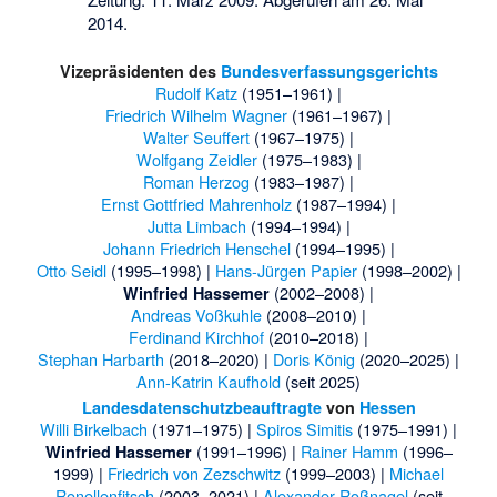
2014.
Vizepräsidenten des
Bundesverfassungsgerichts
Rudolf Katz
(1951–1961) |
Friedrich Wilhelm Wagner
(1961–1967) |
Walter Seuffert
(1967–1975) |
Wolfgang Zeidler
(1975–1983) |
Roman Herzog
(1983–1987) |
Ernst Gottfried Mahrenholz
(1987–1994) |
Jutta Limbach
(1994–1994) |
Johann Friedrich Henschel
(1994–1995) |
Otto Seidl
(1995–1998) |
Hans-Jürgen Papier
(1998–2002) |
(2002–2008) |
Winfried Hassemer
Andreas Voßkuhle
(2008–2010) |
Ferdinand Kirchhof
(2010–2018) |
Stephan Harbarth
(2018–2020) |
Doris König
(2020–2025) |
Ann-Katrin Kaufhold
(seit 2025)
Landesdatenschutzbeauftragte
von
Hessen
Willi Birkelbach
(1971–1975) |
Spiros Simitis
(1975–1991) |
(1991–1996) |
Rainer Hamm
(1996–
Winfried Hassemer
1999) |
Friedrich von Zezschwitz
(1999–2003) |
Michael
Ronellenfitsch
(2003–2021) |
Alexander Roßnagel
(seit