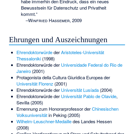
habe immerhin den Eindruck, dass ein neues
Bewusstsein für Datenschutz und Privatheit
kommt.“
–
Winfried Hassemer, 2009
Ehrungen und Auszeichnungen
Ehrendoktorwürde
der
Aristoteles-Universität
Thessaloniki
(1998)
Ehrendoktorwürde der
Universidade Federal do Rio de
Janeiro
(2001)
Protagonista della Cultura Giuridica Europea der
Universität Florenz
(2001)
Ehrendoktorwürde der
Universität Lusíada
(2004)
Ehrendoktorwürde der
Universität Pablo de Olavide
,
Sevilla (2005)
Ernennung zum Honorarprofessor der
Chinesischen
Volksuniversität
in Peking (2005)
Wilhelm-Leuschner-Medaille
des Landes Hessen
(2008)
Großes Verdienstkreuz mit Stern und Schulterband des