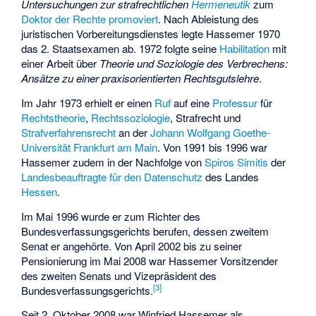
Untersuchungen zur strafrechtlichen
Hermeneutik
zum
Doktor der Rechte
promoviert
. Nach Ableistung des
juristischen Vorbereitungsdienstes legte Hassemer 1970
das 2. Staatsexamen ab. 1972 folgte seine
Habilitation
mit
einer Arbeit über
Theorie und Soziologie des Verbrechens:
Ansätze zu einer praxisorientierten Rechtsgutslehre
.
Im Jahr 1973 erhielt er einen
Ruf
auf eine
Professur
für
Rechtstheorie
,
Rechtssoziologie
, Strafrecht und
Strafverfahrensrecht
an der
Johann Wolfgang Goethe-
Universität Frankfurt am Main
. Von 1991 bis 1996 war
Hassemer zudem in der Nachfolge von
Spiros Simitis
der
Landesbeauftragte für den Datenschutz
des Landes
Hessen
.
Im Mai 1996 wurde er zum Richter des
Bundesverfassungsgerichts berufen, dessen zweitem
Senat er angehörte. Von April 2002 bis zu seiner
Pensionierung im Mai 2008 war Hassemer Vorsitzender
des zweiten Senats und Vizepräsident des
[
3
]
Bundesverfassungsgerichts.
Seit 2. Oktober 2008 war Winfried Hassemer als