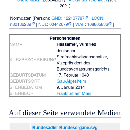
2021)
Normdaten (Person):
GND
:
122137787
|
LCCN
:
n80136289
|
NDL
:
00442679
|
VIAF
:
108805836
|
Personendaten
Hassemer, Winfried
NAME
deutscher
Strafrechtswissenschaftler,
KURZBESCHREIBUNG
Vizepräsident des
Bundesverfassungsgerichts
GEBURTSDATUM
17. Februar 1940
GEBURTSORT
Gau-Algesheim
STERBEDATUM
9. Januar 2014
STERBEORT
Frankfurt am Main
Auf dieser Seite verwendete Medien
Bundesadler Bundesorgane.svg