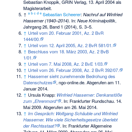
Sebastian Knoppik, GRIN Verlag, 13. April 2004 als
Magisterarbeit.
a
b
c
d
e
↑
Sebastian Scheerer
:
Nachruf auf Winfried
Hassemer (1940–2014)
. In:
Neue Kriminalpolitik
,
Jahrgang 26, Band 1 (2014), S. 3–5.
↑
Urteil vom 20. Februar 2001, Az. 2 BvR
1444/00.
↑
Urteil vom 12. April 2005, Az. 2 BvR 581/01.
↑
Beschluss vom 18. März 2003, Az. 2 BvB
1/01.
↑
Urteil vom 7. Mai 2008, Az. 2 BvE 1/03.
↑
Urteil vom 26. Februar 2008, Az. 2 BvR 392/07.
↑
Hassemer sieht zunehmende Bedrohung des
Datenschutzes
, ngo-online.de. Abgerufen am 11.
Januar 2014.
↑
Ursula Knapp:
Winfried Hassemer: Denkanstöße
zum „Ehrenmord“
. In: Frankfurter Rundschau. 14.
Mai 2009. Abgerufen am 26. Mai 2014.
↑
Im Gespräch: Wolfgang Schäuble und Winfried
Hassemer. Wie viele Sicherheitsgesetze überlebt
der Rechtsstaat?
. In: Frankfurter Allgemeine
Zeitung. 11. März 2009. Abgerufen am 26. Mai