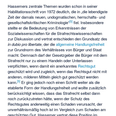
Hassemers zentrale Themen wurden schon in seiner
Habilitationsschrift von 1972 deutlich, die in „die lebendigste
Zeit der damals neuen, undogmatischen, herrschafts- und
[
5
]
gesellschaftskritischen Kriminologie“
fiel. Insbesondere
stellte er die Bedeutung von Erkenntnissen der
Sozialwissenschaften für die Strafrechtswissenschaften
zur Diskussion und vertrat entschieden den Grundsatz des
in dubio pro libertate
, der die
allgemeine Handlungsfreiheit
zur Grundnorm des Verhältnisses von Bürger und Staat
macht. Demnach darf der Gesetzgeber die Bürger mit dem
Strafrecht nur zu einem Handeln oder Unterlassen
verpflichten, wenn damit ein anerkanntes
Rechtsgut
geschützt wird und zugleich, wenn das Rechtsgut nicht mit
anderen, milderen Mitteln gleich gut geschützt werden
[
5
]
kann.
Er ging jedoch noch einen Schritt weiter als die
etablierte Form der Handlungsfreiheit und wollte zusätzlich
berücksichtigt wissen, dass das Strafrecht selbst dann
noch zurückzutreten hätte, wenn der Schutz des
Rechtsgutes anderweitig einen Schaden verursacht, der
unverhältnismäßig hoch ist im Vergleich zum Schaden am
geschützten Gut. Hassemer vertrat diese Position im