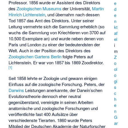
Professor. 1856 wurde er Assistent des Direktors
e
des
Zoologischen Museums
der Universität,
Martin
d
Hinrich Lichtenstein
, und übernahm nach dessen
e
Tod 1857 das Amt des Direktors. Unter seiner
n
Leitung vermehrte sich die Sammlung erheblich (so
kt
wuchs die Sammlung von Kriechtieren von 3700 auf
af
10.500 Exemplare an) und wurde neben denen von
el
Paris und London zu einer der bedeutendsten der
i
Welt. Auch in der Position des Direktors des
m
Zoologischen Gartens Berlin
folgte Peters auf
Z
Lichtenstein. Er war von 1857 bis 1869 Zoodirektor.
o
[
1
]
ol
o
Seit 1858 lehrte er Zoologie und gewann einigen
gi
Einfluss auf die zoologische Forschung. Peters, der
s
Darwins
Leistungen anerkannte, der Darwin’schen
c
Evolutionstheorie dennoch eher neutral
h
gegenüberstand, vereinigte in seinen Arbeiten
e
anatomische und zoologische Forschungen und
n
veröffentlichte fast 400 Aufsätze über
G
verschiedenste Tierarten. 1860 wurde Peters
ar
Mitglied der Deutschen Akademie der Naturforscher