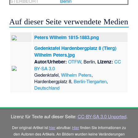
STERBEORT
Berlin
Auf dieser Seite verwendete Medien
Peters Wilhelm 1815-1883.png
Gedenktafel Hardenbergplatz 8 (Tierg)
Wilhelm Peters.jpg
Autor/Urheber:
OTFW
, Berlin,
Lizenz:
CC
BY-SA 3.0
Gedenktafel,
Wilhelm Peters
,
Hardenbergplatz 8,
Berlin-Tiergarten
,
Deutschland
Lizenz für Texte auf dieser Seite:
CC-BY-SA 3.0 Unported
.
Der original-Artikel ist
hier
abrufbar.
Hier
finden Sie Informationen zu
den Autoren des Artikels. An Bildern wurden keine Veränderungen