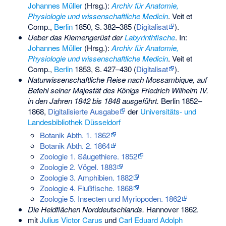
Johannes Müller
(Hrsg.):
Archiv für Anatomie,
Physiologie und wissenschaftliche Medicin
. Veit et
Comp.,
Berlin
1850,
S.
382–385
(
Digitalisat
).
Ueber das Kiemengerüst der
Labyrinthfische
. In:
Johannes Müller
(Hrsg.):
Archiv für Anatomie,
Physiologie und wissenschaftliche Medicin
. Veit et
Comp.,
Berlin
1853,
S.
427–430
(
Digitalisat
).
Naturwissenschaftliche Reise nach Mossambique, auf
Befehl seiner Majestät des Königs Friedrich Wilhelm IV.
in den Jahren 1842 bis 1848 ausgeführt.
Berlin 1852–
1868,
Digitalisierte Ausgabe
der
Universitäts- und
Landesbibliothek Düsseldorf
Botanik Abth. 1. 1862
Botanik Abth. 2. 1864
Zoologie 1. Säugethiere. 1852
Zoologie 2. Vögel. 1883
Zoologie 3. Amphibien. 1882
Zoologie 4. Flußfische. 1868
Zoologie 5. Insecten und Myriopoden. 1862
Die Heidflächen Norddeutschlands.
Hannover 1862.
mit
Julius Victor Carus
und
Carl Eduard Adolph