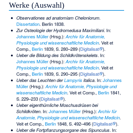
Werke (Auswahl)
Observationes ad anatomiam Cheloniorum.
Dissertation
. Berlin 1838.
Zur Osteologie der Hydromedusa Maximiliani
. In:
Johannes Müller
(Hrsg.):
Archiv für Anatomie,
Physiologie und wissenschaftliche Medicin
. Veit et
Comp.,
Berlin
1839,
S.
280–289
(
Digitalisat
).
Ueber die Bildung des Schildkrötenskelets
. In:
Johannes Müller
(Hrsg.):
Archiv für Anatomie,
Physiologie und wissenschaftliche Medicin
. Veit et
Comp.,
Berlin
1839,
S.
290–295
(
Digitalisat
).
Ueber das Leuchten der
Lampyris
italica
. In:
Johannes
Müller
(Hrsg.):
Archiv für Anatomie, Physiologie und
wissenschaftliche Medicin
. Veit et Comp.,
Berlin
1841,
S.
229–233
(
Digitalisat
).
Ueber eigenthümliche Moschusdrüsen bei
Schildkröten
. In:
Johannes Müller
(Hrsg.):
Archiv für
Anatomie, Physiologie und wissenschaftliche Medicin
.
Veit et Comp.,
Berlin
1848,
S.
492–496
(
Digitalisat
).
Ueber die Fortpflanzungsorgane des
Sipunculus
. In: