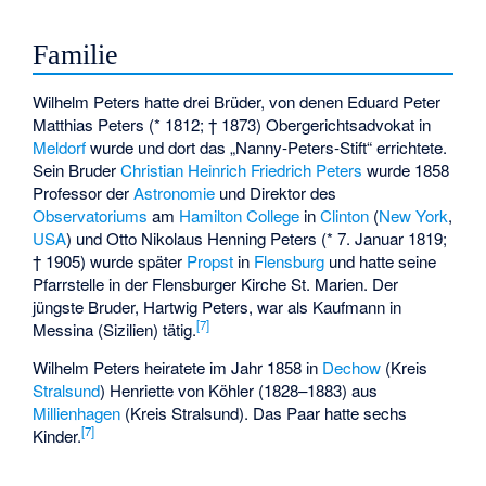
Familie
Wilhelm Peters hatte drei Brüder, von denen Eduard Peter
Matthias Peters (* 1812; † 1873) Obergerichtsadvokat in
Meldorf
wurde und dort das „Nanny-Peters-Stift“ errichtete.
Sein Bruder
Christian Heinrich Friedrich Peters
wurde 1858
Professor der
Astronomie
und Direktor des
Observatoriums
am
Hamilton College
in
Clinton
(
New York
,
USA
) und Otto Nikolaus Henning Peters (* 7. Januar 1819;
† 1905) wurde später
Propst
in
Flensburg
und hatte seine
Pfarrstelle in der Flensburger Kirche St. Marien. Der
jüngste Bruder, Hartwig Peters, war als Kaufmann in
[
7
]
Messina (Sizilien) tätig.
Wilhelm Peters heiratete im Jahr 1858 in
Dechow
(Kreis
Stralsund
) Henriette von Köhler (1828–1883) aus
Millienhagen
(Kreis Stralsund). Das Paar hatte sechs
[
7
]
Kinder.