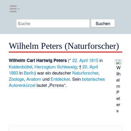
Wilhelm Peters (Naturforscher)
Wilhelm Carl Hartwig Peters
(*
22. April
1815
in
Koldenbüttel
,
Herzogtum Schleswig
; †
20. April
W
1883
in
Berlin
) war ein deutscher
Naturforscher
,
ilh
Zoologe
,
Anatom
und
Entdecker
. Sein
botanisches
el
Autorenkürzel
lautet „
Peters
“.
m
P
et
er
s