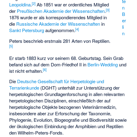
te
[
2
]
Leopoldina
.
Ab 1851 war er ordentliches Mitglied
n
[
3
]
der
Preußischen Akademie der Wissenschaften
.
B
1876 wurde er als korrespondierendes Mitglied in
er
die
Russische Akademie der Wissenschaften
in
li
[
4
]
Sankt Petersburg
aufgenommen.
n
Peters beschrieb erstmals 281 Arten von Reptilien.
[
5
]
Er starb 1883 kurz vor seinem 68. Geburtstag. Sein Grab
befand sich auf dem Dom-Friedhof II in
Berlin-Wedding
und
[
6
]
ist nicht erhalten.
Die
Deutsche Gesellschaft für Herpetologie und
Terrarienkunde
(DGHT) unterhält zur Unterstützung der
herpetologischen Grundlagenforschung in allen relevanten
herpetologischen Disziplinen, einschließlich der auf
herpetologische Objekte bezogenen Veterinärmedizin,
insbesondere aber zur Erforschung der Taxonomie,
Phylogenie, Evolution, Biogeografie und Biodiversität sowie
der ökologischen Einbindung der Amphibien und Reptilien
den Wilhelm-Peters-Fonds.