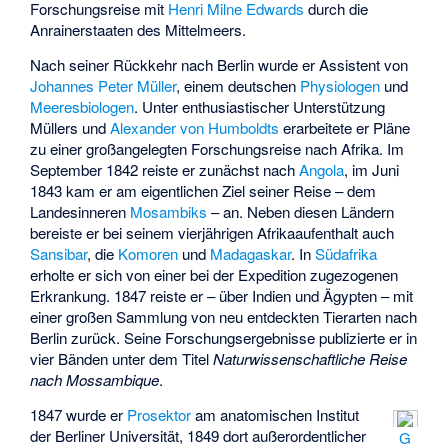
Forschungsreise mit
Henri Milne Edwards
durch die
Anrainerstaaten des Mittelmeers.
Nach seiner Rückkehr nach Berlin wurde er Assistent von
Johannes Peter Müller
, einem deutschen
Physiologen
und
Meeresbiologen
. Unter enthusiastischer Unterstützung
Müllers und
Alexander von Humboldts
erarbeitete er Pläne
zu einer großangelegten Forschungsreise nach Afrika. Im
September 1842 reiste er zunächst nach
Angola
, im Juni
1843 kam er am eigentlichen Ziel seiner Reise – dem
Landesinneren
Mosambiks
– an. Neben diesen Ländern
bereiste er bei seinem vierjährigen Afrikaaufenthalt auch
Sansibar
, die
Komoren
und
Madagaskar
. In
Südafrika
erholte er sich von einer bei der Expedition zugezogenen
Erkrankung. 1847 reiste er – über Indien und Ägypten – mit
einer großen Sammlung von neu entdeckten Tierarten nach
Berlin zurück. Seine Forschungsergebnisse publizierte er in
vier Bänden unter dem Titel
Naturwissenschaftliche Reise
nach Mossambique
.
1847 wurde er
Prosektor
am anatomischen Institut
der Berliner Universität, 1849 dort außerordentlicher
G