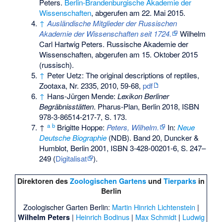
Peters.
Berlin-Brandenburgische Akademie der
Wissenschaften
,
abgerufen am 22. Mai 2015
.
↑
Ausländische Mitglieder der Russischen
Akademie der Wissenschaften seit 1724.
Wilhelm
Carl Hartwig Peters. Russische Akademie der
Wissenschaften,
abgerufen am 15. Oktober 2015
(russisch).
↑
Peter Uetz: The original descriptions of reptiles,
Zootaxa, Nr. 2335, 2010, 59-68,
pdf
↑
Hans-Jürgen Mende:
Lexikon Berliner
Begräbnisstätten
. Pharus-Plan, Berlin 2018,
ISBN
978-3-86514-217-7
,
S.
173
.
a
b
↑
Brigitte Hoppe:
Peters, Wilhelm.
In:
Neue
Deutsche Biographie
(NDB). Band 20, Duncker &
Humblot, Berlin 2001,
ISBN 3-428-00201-6
, S. 247–
249 (
Digitalisat
).
Direktoren des
Zoologischen Gartens
und
Tierparks
in
Berlin
Zoologischer Garten Berlin:
Martin Hinrich Lichtenstein
|
|
Heinrich Bodinus
|
Max Schmidt
|
Ludwig
Wilhelm Peters