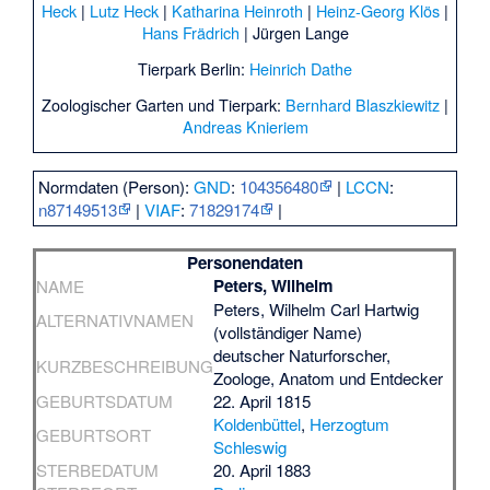
Heck
|
Lutz Heck
|
Katharina Heinroth
|
Heinz-Georg Klös
|
Hans Frädrich
|
Jürgen Lange
Tierpark Berlin:
Heinrich Dathe
Zoologischer Garten und Tierpark:
Bernhard Blaszkiewitz
|
Andreas Knieriem
Normdaten (Person):
GND
:
104356480
|
LCCN
:
n87149513
|
VIAF
:
71829174
|
Personendaten
Peters, Wilhelm
NAME
Peters, Wilhelm Carl Hartwig
ALTERNATIVNAMEN
(vollständiger Name)
deutscher Naturforscher,
KURZBESCHREIBUNG
Zoologe, Anatom und Entdecker
GEBURTSDATUM
22. April 1815
Koldenbüttel
,
Herzogtum
GEBURTSORT
Schleswig
STERBEDATUM
20. April 1883