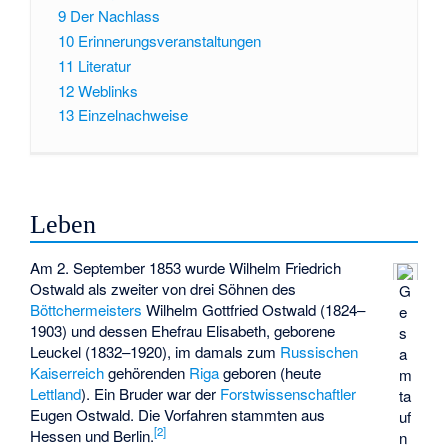
9
Der Nachlass
10
Erinnerungsveranstaltungen
11
Literatur
12
Weblinks
13
Einzelnachweise
Leben
Am 2. September 1853 wurde Wilhelm Friedrich
Ostwald als zweiter von drei Söhnen des
G
Böttchermeisters
Wilhelm Gottfried Ostwald (1824–
e
1903) und dessen Ehefrau Elisabeth, geborene
s
Leuckel (1832–1920), im damals zum
Russischen
a
Kaiserreich
gehörenden
Riga
geboren (heute
m
Lettland
). Ein Bruder war der
Forstwissenschaftler
ta
Eugen Ostwald
. Die Vorfahren stammten aus
uf
[
2
]
Hessen und Berlin.
n