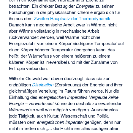
betrachten. Ein direkter Bezug der
Energetik
zu seinen
Forschungen in der physikalischen Chemie ergab sich für
ihn aus dem
Zweiten Hauptsatz der Thermodynamik
.
Danach kann mechanische Arbeit zwar in Wärme, nicht
aber Wärme vollständig in mechanische Arbeit
rückverwandelt werden, weil Wärme nicht ohne
Energiezufuhr von einem Körper niedrigerer Temperatur auf
einen Körper höherer Temperatur übergehen kann, das
heißt, der Wärmefluss von einem heißeren zu einem
kälteren Körper ist irreversibel und mit der Zunahme von
Entropie verbunden.
Wilhelm Ostwald war davon überzeugt, dass sie zur
endgültigen
Dissipation
(Zerstreuung) der Energie und ihrer
gleichmäßigen Verteilung im Raum führen werde. Nur die
Einhaltung des
energetischen Imperativs
Vergeude keine
Energie – verwerte sie!
könne den deshalb zu erwartenden
Wärmetod
so weit wie möglich verzögern. Ausnahmslos
jede Tätigkeit, auch Kultur, Wissenschaft und Politik,
müssten dem
energetischen Imperativ
genügen, denn nur
mit ihm ließen sich „… die Richtlinien alles sachgemäßen