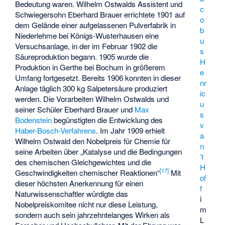
Bedeutung waren. Wilhelm Ostwalds Assistent und
c
Schwiegersohn Eberhard Brauer errichtete 1901 auf
o
dem Gelände einer aufgelassenen Pulverfabrik in
b
Niederlehme bei Königs-Wusterhausen eine
u
Versuchsanlage, in der im Februar 1902 die
s
Säureproduktion begann. 1905 wurde die
H
Produktion in Gerthe bei Bochum in größerem
e
Umfang fortgesetzt. Bereits 1906 konnten in dieser
nr
Anlage täglich 300 kg Salpetersäure produziert
ic
werden. Die Vorarbeiten Wilhelm Ostwalds und
u
seiner Schüler Eberhard Brauer und
Max
s
Bodenstein
begünstigten die Entwicklung des
v
Haber-Bosch-Verfahrens
. Im Jahr 1909 erhielt
a
Wilhelm Ostwald den Nobelpreis für Chemie für
n
seine Arbeiten über „Katalyse und die Bedingungen
’t
des chemischen Gleichgewichtes und die
H
[
17
]
Geschwindigkeiten chemischer Reaktionen“
Mit
of
dieser höchsten Anerkennung für einen
f
Naturwissenschaftler würdigte das
i
Nobelpreiskomitee nicht nur diese Leistung,
m
sondern auch sein jahrzehntelanges Wirken als
L