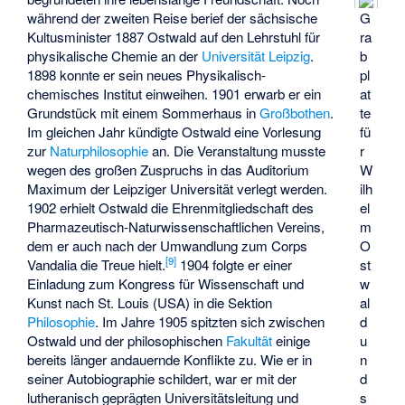
während der zweiten Reise berief der sächsische
G
Kultusminister 1887 Ostwald auf den Lehrstuhl für
ra
physikalische Chemie an der
Universität Leipzig
.
b
1898 konnte er sein neues
Physikalisch-
pl
chemisches Institut
einweihen. 1901 erwarb er ein
at
Grundstück mit einem Sommerhaus in
Großbothen
.
te
Im gleichen Jahr kündigte Ostwald eine Vorlesung
fü
zur
Naturphilosophie
an. Die Veranstaltung musste
r
wegen des großen Zuspruchs in das Auditorium
W
Maximum der Leipziger Universität verlegt werden.
ilh
1902 erhielt Ostwald die Ehrenmitgliedschaft des
el
Pharmazeutisch-Naturwissenschaftlichen Vereins,
m
dem er auch nach der Umwandlung zum Corps
O
[
9
]
Vandalia die Treue hielt.
1904 folgte er einer
st
Einladung zum Kongress für Wissenschaft und
w
Kunst nach St. Louis (USA) in die Sektion
al
Philosophie
. Im Jahre 1905 spitzten sich zwischen
d
Ostwald und der philosophischen
Fakultät
einige
u
bereits länger andauernde Konflikte zu. Wie er in
n
seiner Autobiographie schildert, war er mit der
d
lutheranisch geprägten Universitätsleitung und
s