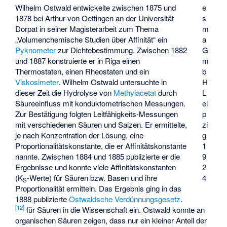
Wilhelm Ostwald entwickelte zwischen 1875 und
e
1878 bei Arthur von Oettingen an der Universität
s
Dorpat in seiner Magisterarbeit zum Thema
m
„Volumenchemische Studien über Affinität“ ein
a
Pyknometer
zur Dichtebestimmung. Zwischen 1882
G
und 1887 konstruierte er in Riga einen
m
Thermostaten, einen Rheostaten und ein
b
Viskosimeter
. Wilhelm Ostwald untersuchte in
H
dieser Zeit die Hydrolyse von
Methylacetat
durch
L
Säureeinfluss mit konduktometrischen Messungen.
ei
Zur Bestätigung folgten Leitfähigkeits-Messungen
p
mit verschiedenen Säuren und Salzen. Er ermittelte,
zi
je nach Konzentration der Lösung, eine
g
Proportionalitätskonstante, die er Affinitätskonstante
1
nannte. Zwischen 1884 und 1885 publizierte er die
9
Ergebnisse und konnte viele Affinitätskonstanten
2
(K
-Werte) für Säuren bzw. Basen und ihre
4
S
Proportionalität ermitteln. Das Ergebnis ging in das
1888 publizierte
Ostwaldsche Verdünnungsgesetz
.
[
12
]
für Säuren in die Wissenschaft ein. Ostwald konnte an
organischen Säuren zeigen, dass nur ein kleiner Anteil der