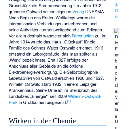
a
Grundstück als Sommerwohnung. Im Jahre 1913
rt
gründete Ostwald seinen eigenen
Verlag
UNESMA.
u
Nach Beginn des Ersten Weltkriegs waren die
internationalen Verbindungen unterbrochen und
seine Aktivitäten kamen weitgehend zum Erliegen.
Vor allem deshalb wandte er sich
Farbstudien
zu. Im
D
Jahre 1914 wurde das Haus „Glückauf“ für die
ie
Familie des Sohnes Walter Ostwald errichtet. 1916
F
entstand ein Laborgebäude, das man später als
ar
„Werk“ bezeichnete. Erst 1927 erfolgte der
b
Anschluss aller Gebäude an die örtliche
s
Elektroenergieversorgung. Die Selbstbiographie
c
Lebenslinien
von Ostwald erschien 1926 und 1927.
h
Wilhelm Ostwald starb 1932 in einem Leipziger
ul
Krankenhaus. Seine Urne ist im Steinbruch des
e,
Landsitzes „Energie“, seit 2009
Wilhelm-Ostwald-
V
[
11
]
Park
in Großbothen beigesetzt.
er
la
g
Wirken in der Chemie
U
n