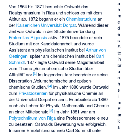
a
Von 1864 bis 1871 besuchte Ostwald das
h
Realgymnasium in Riga und schloss es mit dem
m
Abitur ab. 1872 begann er ein
Chemiestudium
an
e
der
Kaiserlichen Universität Dorpat
. Während dieser
d
Zeit war Ostwald in der Studentenverbindung
e
Fraternitas Rigensis
aktiv. 1875 beendete er sein
s
Studium mit der Kandidatenarbeit und wurde
S
Assistent am physikalischen Institut bei
Arthur von
te
Oettingen
, später am chemischen Institut bei
Carl
in
Schmidt
. 1877 legte Ostwald seine Magisterarbeit
br
zum Thema „Volumchemische Studien über
u
[
3
]
Affinität“ vor.
Im folgenden Jahr beendete er seine
c
Dissertation „Volumchemische und optisch-
h
[
4
]
chemische Studien.“
Im Jahr 1880 wurde Ostwald
s
zum
Privatdozenten
für physikalische Chemie an
i
der Universität Dorpat ernannt. Er arbeitete ab 1880
m
auch als Lehrer für Physik, Mathematik und Chemie
P
[
5
]
an einer Mittelschule.
Im Jahr 1881 war am
ar
Polytechnikum von Riga
eine Professorenstelle neu
k
zu besetzen. Ostwalds Bewerbung war erfolgreich.
s
In seiner Empfehlung schrieb Carl Schmidt unter