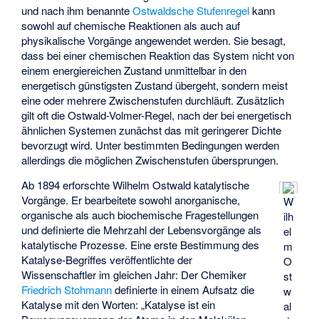
und nach ihm benannte
Ostwaldsche Stufenregel
kann
sowohl auf chemische Reaktionen als auch auf
physikalische Vorgänge angewendet werden. Sie besagt,
dass bei einer chemischen Reaktion das System nicht von
einem energiereichen Zustand unmittelbar in den
energetisch günstigsten Zustand übergeht, sondern meist
eine oder mehrere Zwischenstufen durchläuft. Zusätzlich
gilt oft die Ostwald-Volmer-Regel, nach der bei energetisch
ähnlichen Systemen zunächst das mit geringerer Dichte
bevorzugt wird. Unter bestimmten Bedingungen werden
allerdings die möglichen Zwischenstufen übersprungen.
Ab 1894 erforschte Wilhelm Ostwald katalytische
Vorgänge. Er bearbeitete sowohl anorganische,
W
organische als auch biochemische Fragestellungen
ilh
und definierte die Mehrzahl der Lebensvorgänge als
el
katalytische Prozesse. Eine erste Bestimmung des
m
Katalyse-Begriffes veröffentlichte der
O
Wissenschaftler im gleichen Jahr: Der Chemiker
st
Friedrich Stohmann
definierte in einem Aufsatz die
w
Katalyse mit den Worten: „Katalyse ist ein
al