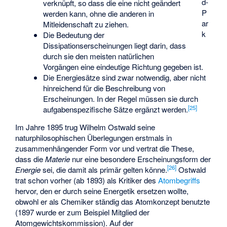
d-
verknüpft, so dass die eine nicht geändert
P
werden kann, ohne die anderen in
ar
Mitleidenschaft zu ziehen.
k
Die Bedeutung der
Dissipationserscheinungen liegt darin, dass
durch sie den meisten natürlichen
Vorgängen eine eindeutige Richtung gegeben ist.
Die Energiesätze sind zwar notwendig, aber nicht
hinreichend für die Beschreibung von
Erscheinungen. In der Regel müssen sie durch
[
25
]
aufgabenspezifische Sätze ergänzt werden.
Im Jahre 1895 trug Wilhelm Ostwald seine
naturphilosophischen Überlegungen erstmals in
zusammenhängender Form vor und vertrat die These,
dass die
Materie
nur eine besondere Erscheinungsform der
[
26
]
Energie
sei, die damit als primär gelten könne.
Ostwald
trat schon vorher (ab 1893) als Kritiker des
Atombegriffs
hervor, den er durch seine Energetik ersetzen wollte,
obwohl er als Chemiker ständig das Atomkonzept benutzte
(1897 wurde er zum Beispiel Mitglied der
Atomgewichtskommission). Auf der