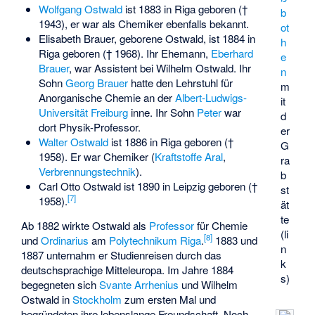
Wolfgang Ostwald
ist 1883 in Riga geboren (†
b
1943), er war als Chemiker ebenfalls bekannt.
ot
Elisabeth Brauer, geborene Ostwald, ist 1884 in
h
Riga geboren († 1968). Ihr Ehemann,
Eberhard
e
Brauer
, war Assistent bei Wilhelm Ostwald. Ihr
n
Sohn
Georg Brauer
hatte den Lehrstuhl für
m
Anorganische Chemie an der
Albert-Ludwigs-
it
Universität Freiburg
inne. Ihr Sohn
Peter
war
d
dort Physik-Professor.
er
Walter Ostwald
ist 1886 in Riga geboren (†
G
1958). Er war Chemiker (
Kraftstoffe
Aral
,
ra
Verbrennungstechnik
).
b
Carl Otto Ostwald ist 1890 in Leipzig geboren (†
st
[
7
]
1958).
ät
te
Ab 1882 wirkte Ostwald als
Professor
für Chemie
(li
[
8
]
und
Ordinarius
am
Polytechnikum Riga
.
1883 und
n
1887 unternahm er Studienreisen durch das
k
deutschsprachige Mitteleuropa. Im Jahre 1884
s)
begegneten sich
Svante Arrhenius
und Wilhelm
Ostwald in
Stockholm
zum ersten Mal und
begründeten ihre lebenslange Freundschaft. Noch