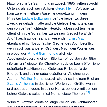
Naturforscherversammlung in Lübeck 1895 hielten sowohl
Ostwald als auch sein Schüler
Georg Helm
Vorträge. Es
kam zu einer heftigen Auseinandersetzung mit dem
Physiker
Ludwig Boltzmann
, der die beiden zu diesem
Zweck eingeladen hatte und die Gelegenheit nutzte, um
den von der vernichtenden Reaktion überraschten Helm
öffentlich in die Schranken zu weisen. Gedacht war der
Angriff auch auf den nicht anwesenden
Ernst Mach
,
ebenfalls ein philosophischer Gegner des Atombegriffs,
wenn auch aus anderen Gründen. Nach den Worten des
anwesenden
Arnold Sommerfeld
glich die
Auseinandersetzung einem Stierkampf, bei dem der Stier
(Boltzmann) siegte. Bei Chemikern gab es kaum öffentliche
geäußerte Reaktionen auf Ostwalds Philosophie der
Energetik und seiner dabei geäußerten Ablehnung von
Atomen.
Walther Nernst
sprach allerdings in einem Brief an
Svante Arrhenius
in deutlichen Worten von Größenwahn
und abstrusen Ideen. In seiner Korrespondenz mit seinem
[
27
]
Lehrer Ostwald selbst mied Nernst diese Themen.
Wilhelm Ostwald lehnte es lange Zeit ab, die Denkansätze
der Thermodynamik auch auf atomarer Ebene zu