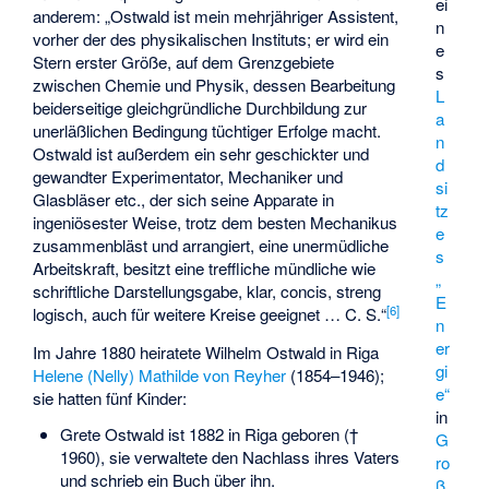
ei
anderem: „Ostwald ist mein mehrjähriger Assistent,
n
vorher der des physikalischen Instituts; er wird ein
e
Stern erster Größe, auf dem Grenzgebiete
s
zwischen Chemie und Physik, dessen Bearbeitung
L
beiderseitige gleichgründliche Durchbildung zur
a
unerläßlichen Bedingung tüchtiger Erfolge macht.
n
Ostwald ist außerdem ein sehr geschickter und
d
gewandter Experimentator, Mechaniker und
si
Glasbläser etc., der sich seine Apparate in
tz
ingeniösester Weise, trotz dem besten Mechanikus
e
zusammenbläst und arrangiert, eine unermüdliche
s
Arbeitskraft, besitzt eine treffliche mündliche wie
„
schriftliche Darstellungsgabe, klar, concis, streng
E
[
6
]
logisch, auch für weitere Kreise geeignet … C. S.“
n
er
Im Jahre 1880 heiratete Wilhelm Ostwald in Riga
gi
Helene (Nelly) Mathilde von Reyher
(1854–1946);
e“
sie hatten fünf Kinder:
in
Grete Ostwald ist 1882 in Riga geboren (†
G
1960), sie verwaltete den Nachlass ihres Vaters
ro
und schrieb ein Buch über ihn.
ß