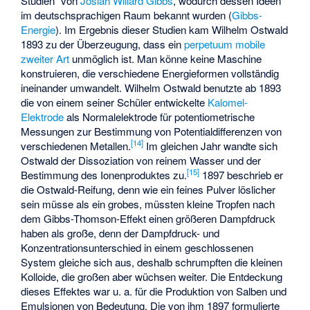
Studien“ von
Josiah Willard Gibbs
, wodurch dessen Ideen
im deutschsprachigen Raum bekannt wurden (
Gibbs-
Energie
). Im Ergebnis dieser Studien kam Wilhelm Ostwald
1893 zu der Überzeugung, dass ein
perpetuum mobile
zweiter Art
unmöglich ist. Man könne keine Maschine
konstruieren, die verschiedene Energieformen vollständig
ineinander umwandelt. Wilhelm Ostwald benutzte ab 1893
die von einem seiner Schüler entwickelte
Kalomel-
Elektrode
als Normalelektrode für potentiometrische
Messungen zur Bestimmung von Potentialdifferenzen von
[
14
]
verschiedenen Metallen.
Im gleichen Jahr wandte sich
Ostwald der Dissoziation von reinem Wasser und der
[
15
]
Bestimmung des Ionenproduktes zu.
1897 beschrieb er
die Ostwald-Reifung, denn wie ein feines Pulver löslicher
sein müsse als ein grobes, müssten kleine Tropfen nach
dem
Gibbs-Thomson-Effekt
einen größeren Dampfdruck
haben als große, denn der Dampfdruck- und
Konzentrationsunterschied in einem geschlossenen
System gleiche sich aus, deshalb schrumpften die kleinen
Kolloide, die großen aber wüchsen weiter. Die Entdeckung
dieses Effektes war u. a. für die Produktion von Salben und
Emulsionen von Bedeutung. Die von ihm 1897 formulierte