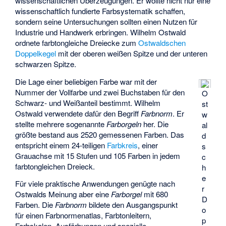
wissenschaftlichen Überzeugungen. Er wollte nicht nur eine
wissenschaftlich fundierte Farbsystematik schaffen,
sondern seine Untersuchungen sollten einen Nutzen für
Industrie und Handwerk erbringen. Wilhelm Ostwald
ordnete farbtongleiche Dreiecke zum
Ostwaldschen
Doppelkegel
mit der oberen weißen Spitze und der unteren
schwarzen Spitze.
Die Lage einer beliebigen Farbe war mit der
Nummer der Vollfarbe und zwei Buchstaben für den
O
Schwarz- und Weißanteil bestimmt. Wilhelm
st
Ostwald verwendete dafür den Begriff
Farbnorm
. Er
w
stellte mehrere sogenannte
Farborgeln
her. Die
al
größte bestand aus 2520 gemessenen Farben. Das
d
entspricht einem 24-teiligen
Farbkreis
, einer
s
Grauachse mit 15 Stufen und 105 Farben in jedem
c
farbtongleichen Dreieck.
h
e
Für viele praktische Anwendungen genügte nach
r
Ostwalds Meinung aber eine
Farborgel
mit 680
D
Farben. Die
Farbnorm
bildete den Ausgangspunkt
o
für einen Farbnormenatlas, Farbtonleitern,
p
Farbskalen, Ausfärbungen und spezielle