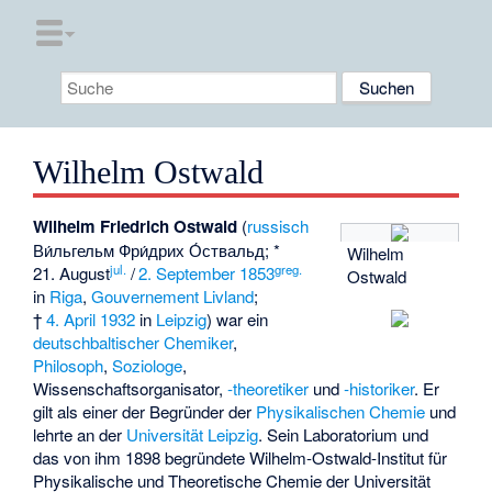
Wilhelm Ostwald
Wilhelm Friedrich Ostwald
(
russisch
Ви́льгельм Фри́дрих О́ствальд
; *
Wilhelm
jul.
greg.
21. August
/
2. September
1853
Ostwald
in
Riga
,
Gouvernement Livland
;
†
4. April
1932
in
Leipzig
) war ein
deutschbaltischer
Chemiker
,
Philosoph
,
Soziologe
,
Wissenschaftsorganisator,
‑theoretiker
und
‑historiker
. Er
gilt als einer der Begründer der
Physikalischen Chemie
und
lehrte an der
Universität Leipzig
. Sein Laboratorium und
das von ihm 1898 begründete
Wilhelm-Ostwald-Institut für
Physikalische und Theoretische Chemie
der Universität