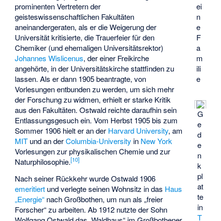
prominenten Vertretern der
ei
geisteswissenschaftlichen Fakultäten
n
aneinandergeraten, als er die Weigerung der
e
Universität kritisierte, die Trauerfeier für den
F
Chemiker (und ehemaligen Universitätsrektor)
a
Johannes Wislicenus
, der einer Freikirche
m
angehörte, in der Universitätskirche stattfinden zu
ili
lassen. Als er dann 1905 beantragte, von
e
Vorlesungen entbunden zu werden, um sich mehr
der Forschung zu widmen, erhielt er starke Kritik
aus den Fakultäten. Ostwald reichte daraufhin sein
G
Entlassungsgesuch ein. Vom Herbst 1905 bis zum
e
Sommer 1906 hielt er an der
Harvard University
, am
d
MIT
und an der
Columbia-University
in
New York
e
Vorlesungen zur physikalischen Chemie und zur
n
[
10
]
Naturphilosophie.
k
pl
Nach seiner Rückkehr wurde Ostwald 1906
at
emeritiert
und verlegte seinen Wohnsitz in das
Haus
te
„Energie“
nach Großbothen, um nun als „freier
in
Forscher“ zu arbeiten. Ab 1912 nutzte der Sohn
T
Wolfgang Ostwald das „Waldhaus“ im Großbothener