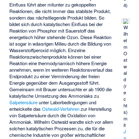
Einfluss führt aber mitunter zu gekoppelten
4)
Reaktionen, die nicht immer das stabilste Produkt,
sondern das nächstliegende Produkt bilden. So
bildet sich durch katalytischen Einfluss bei der
W
Reaktion von Phosphor mit Sauerstoff das
ilh
energetisch höher stehende Ozon. Diese Reaktion
el
ist sogar in wässrigen Milieu durch die Bildung von
m
Wasserstoffperoxid möglich. Einzelne
O
Reaktionszwischenprodukte können bei einer
st
Reaktion eine thermodynamisch höhere Energie
w
annehmen, wenn im weiteren Reaktionsverlauf das
al
Endprodukt zu einer Verminderung der freien
d
Energie gegenüber dem Ausgangsstoff führt.
(r
Gemeinsam mit Brauer untersuchte er ab 1900 die
e
katalytische Umsetzung des Ammoniaks zu
c
Salpetersäure
unter Laborbedingungen und
ht
entwickelte das
Ostwald-Verfahren
zur Herstellung
s)
von Salpetersäure durch die Oxidation von
m
Ammoniak. Wilhelm Ostwald wandte sich vor allem
it
solchen katalytischen Prozessen zu, die für die
J
chemische Industrie von großer wirtschaftlicher
a