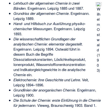
Lehrbuch der allgemeinen Chemie in zwei
Bänden
. Engelmann. Leipzig 1885 und 1887.
W
Grundriss der allgemeinen Chemie
. Engelmann.
ilh
Leipzig 1889.
el
Hand- und Hilfsbuch zur Ausführung physiko-
m
chemischer Messungen
. Engelmann. Leipzig
O
1893.
st
Die wissenschaftlichen Grundlagen der
w
analytischen Chemie: elementar dargestellt
.
al
Engelmann. Leipzig 1894. Ostwald führt in
d
diesem Buch die Begriffe
(1
Dissoziationskonstanten, Löslichkeitsprodukt,
9
Ionenprodukt, Wasserstoffionenkonzentration
0
und Indikatorgleichgewichte in die analytische
3)
Chemie ein.
Elektrochemie: ihre Geschichte und Lehre
. Veit,
Leipzig 1894–1896.
Grundlinien der anorganischen Chemie
. Engelmann,
Leipzig 1900.
Die Schule der Chemie: erste Einführung in die Chemie
für jedermann.
Vieweg, Braunschweig 1903. Band 1.