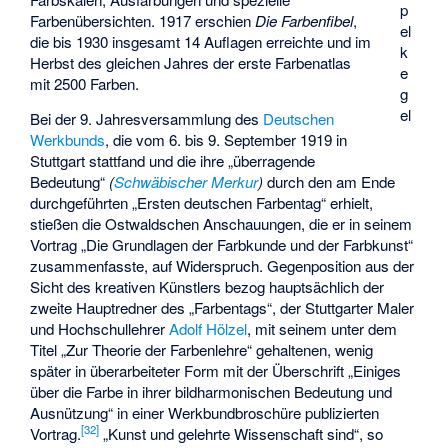
p
Farbenübersichten. 1917 erschien
Die Farbenfibel
,
el
die bis 1930 insgesamt 14 Auflagen erreichte und im
k
Herbst des gleichen Jahres der erste Farbenatlas
e
mit 2500 Farben.
g
el
Bei der 9. Jahresversammlung des
Deutschen
Werkbunds
, die vom 6. bis 9. September 1919 in
Stuttgart stattfand und die ihre „überragende
Bedeutung“
(
Schwäbischer Merkur
)
durch den am Ende
durchgeführten „Ersten deutschen Farbentag“ erhielt,
stießen die Ostwaldschen Anschauungen, die er in seinem
Vortrag „Die Grundlagen der Farbkunde und der Farbkunst“
zusammenfasste, auf Widerspruch. Gegenposition aus der
Sicht des kreativen Künstlers bezog hauptsächlich der
zweite Hauptredner des „Farbentags“, der Stuttgarter Maler
und Hochschullehrer
Adolf Hölzel
, mit seinem unter dem
Titel „Zur Theorie der Farbenlehre“ gehaltenen, wenig
später in überarbeiteter Form mit der Überschrift „Einiges
über die Farbe in ihrer bildharmonischen Bedeutung und
Ausnützung“ in einer Werkbundbroschüre publizierten
[
32
]
Vortrag.
„Kunst und gelehrte Wissenschaft sind“, so