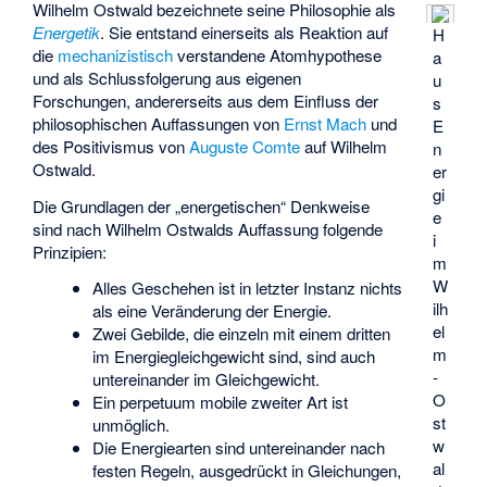
Wilhelm Ostwald bezeichnete seine Philosophie als
Energetik
. Sie entstand einerseits als Reaktion auf
H
die
mechanizistisch
verstandene Atomhypothese
a
und als Schlussfolgerung aus eigenen
u
Forschungen, andererseits aus dem Einfluss der
s
philosophischen Auffassungen von
Ernst Mach
und
E
des Positivismus von
Auguste Comte
auf Wilhelm
n
Ostwald.
er
gi
Die Grundlagen der „energetischen“ Denkweise
e
sind nach Wilhelm Ostwalds Auffassung folgende
i
Prinzipien:
m
W
Alles Geschehen ist in letzter Instanz nichts
ilh
als eine Veränderung der Energie.
el
Zwei Gebilde, die einzeln mit einem dritten
m
im Energiegleichgewicht sind, sind auch
-
untereinander im Gleichgewicht.
O
Ein perpetuum mobile zweiter Art ist
st
unmöglich.
w
Die Energiearten sind untereinander nach
al
festen Regeln, ausgedrückt in Gleichungen,