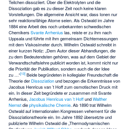
Teilchen dissoziiert. Über die Elektrolyten und die
Dissoziation gab es zu dieser Zeit noch keine klaren
Vorstellungen. Die allgemeine Ansicht war, dass Ionen nur
sehr reaktionsfähige Atome seien. Als Ostwald im Jahre
1884 eine Arbeit des noch unbekannten schwedischen
Chemikers
Svante Arrhenius
las, reiste er zu ihm nach
Uppsala und führte mit ihm gemeinsam Dichtemessungen
mit dem Viskosimeter durch. Wilhelm Ostwald schreibt in
einer kurzen Notiz: „Dem Autor dieser Abhandlungen, die
zu dem Bedeutendsten gehören, was auf dem Gebiet der
Verwandtschaftslehre publicirt worden ist, kommt nicht nur
die Priorität der Publikation, sondern auch die der Idee
[
13
]
zu …“
Beide begründeten in kollegialer Freundschaft die
Theorie der
Dissoziation
und bezogen die Erkenntnisse von
Jacobus Henricus van ’t Hoff zum osmotischen Druck mit
ein. In dieser Zeit begründete er zusammen mit Svante
Arrhenius,
Jacobus Henricus van ’t Hoff
und
Walther
Nernst
die
physikalische Chemie
. Ab 1890 trat Wilhelm
Ostwald auf internationalen Kongressen vehement für die
Dissoziationstheorie ein. Im Jahre 1892 übersetzte und
publizierte Wilhelm Ostwald die „Thermodynamischen