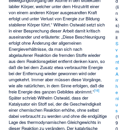
Bewegungsvorgang der Atome in den Molekülen
d
labiler Körper, welcher unter dem Hinzutritt einer
(li
von einem anderen Körper ausgesandten Kraft
n
erfolgt und unter Verlust von Energie zur Bildung
k
stabilerer Körper führt.“ Wilhelm Ostwald setzt sich
s)
in einer Besprechung dieser Arbeit damit kritisch
m
auseinander und erläuterte: „Diese Beschleunigung
it
erfolgt ohne Änderung der allgemeinen
S
Energieverhältnisse, da man sich nach
v
abgelaufener Reaktion die fremden Stoffe wieder
a
aus dem Reaktionsgebiet entfernt denken kann, so
nt
daß die bei dem Zusatz etwa verbrauchte Energie
e
bei der Entfernung wieder gewonnen wird oder
A
umgekehrt. Immer aber müssen diese Vorgänge,
rr
wie alle natürlichen, in dem Sinne erfolgen, daß die
h
[
16
]
freie Energie des ganzen Gebildes abnimmt.“
e
Später schrieb Wilhelm Ostwald, dass der
ni
Katalysator ein Stoff sei, der die Geschwindigkeit
u
einer chemischen Reaktion erhöhe, ohne selbst
s
dabei verbraucht zu werden und ohne die endgültige
(1
Lage des thermodynamischen Gleichgewichts in
9
dieser Reaktion zu verändern. Der katalytische
0