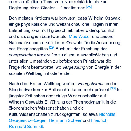
oder vernünftigen Tuns, vom Nadeleinfädeln bis zur
[
28
]
Regierung eines Staates …“ bestimmen.
Den meisten Kritikern war bewusst, dass Wilhelm Ostwald
einige physikalische und weltanschauliche Fragen in ihrer
Entstehung zwar richtig beschrieb, aber widersprüchlich
und unzulänglich beantwortete.
Max Weber
und andere
Nationalökonomen kritisierten Ostwald für die Ausdehnung
[
29
]
des Energiebegriffes.
Auch mit der Erhebung des
energetischen Imperativs
zu einem ausschließlichen und
unter allen Umständen zu befolgenden Prinzip war die
Frage nicht beantwortet, wo
Vergeudung
von Energie in der
sozialen Welt beginnt oder endet.
Nach dem Ersten Weltkrieg war der
Energetismus
in den
[
30
]
Standardwerken zur Philosophie kaum mehr präsent.
In
jüngster Zeit haben aber einige Wissenschaftler auf
Wilhelm Ostwalds Einführung der Thermodynamik in die
ökonomischen Wissenschaften und die
Kulturwissenschaften zurückgegriffen, so etwa
Nicholas
Georgescu-Roegen
,
Hermann Scheer
und
Friedrich
Reinhard Schmidt
.