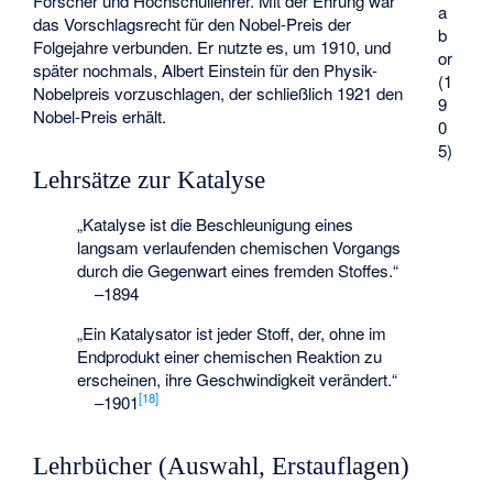
Forscher und Hochschullehrer. Mit der Ehrung war
a
das Vorschlagsrecht für den Nobel-Preis der
b
Folgejahre verbunden. Er nutzte es, um 1910, und
or
später nochmals, Albert Einstein für den Physik-
(1
Nobelpreis vorzuschlagen, der schließlich 1921 den
9
Nobel-Preis erhält.
0
5)
Lehrsätze zur Katalyse
„Katalyse ist die Beschleunigung eines
langsam verlaufenden chemischen Vorgangs
durch die Gegenwart eines fremden Stoffes.“
–
1894
„Ein Katalysator ist jeder Stoff, der, ohne im
Endprodukt einer chemischen Reaktion zu
erscheinen, ihre Geschwindigkeit verändert.“
[
18
]
–
1901
Lehrbücher (Auswahl, Erstauflagen)