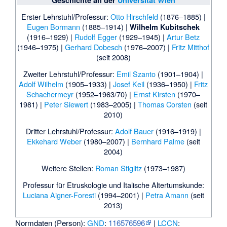
Geschichte an der
Universität Wien
Erster Lehrstuhl/Professur:
Otto Hirschfeld
(1876–1885) |
Eugen Bormann
(1885–1914) |
Wilhelm Kubitschek
(1916–1929) |
Rudolf Egger
(1929–1945) |
Artur Betz
(1946–1975) |
Gerhard Dobesch
(1976–2007) |
Fritz Mitthof
(seit 2008)
Zweiter Lehrstuhl/Professur:
Emil Szanto
(1901–1904) |
Adolf Wilhelm
(1905–1933) |
Josef Keil
(1936–1950) |
Fritz
Schachermeyr
(1952–1963/70) |
Ernst Kirsten
(1970–
1981) |
Peter Siewert
(1983–2005) |
Thomas Corsten
(seit
2010)
Dritter Lehrstuhl/Professur:
Adolf Bauer
(1916–1919) |
Ekkehard Weber
(1980–2007) |
Bernhard Palme
(seit
2004)
Weitere Stellen:
Roman Stiglitz
(1973–1987)
Professur für Etruskologie und Italische Altertumskunde:
Luciana Aigner-Foresti
(1994–2001) |
Petra Amann
(seit
2013)
Normdaten (Person):
GND
:
116576596
|
LCCN
: