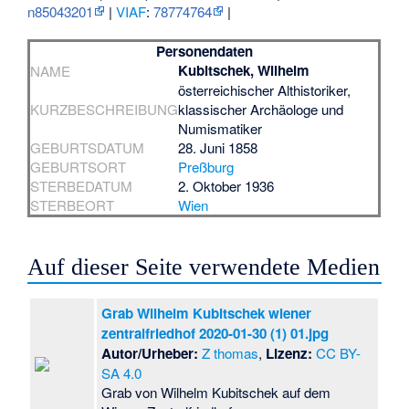
n85043201
|
VIAF
:
78774764
|
Personendaten
Kubitschek, Wilhelm
NAME
österreichischer Althistoriker,
KURZBESCHREIBUNG
klassischer Archäologe und
Numismatiker
GEBURTSDATUM
28. Juni 1858
GEBURTSORT
Preßburg
STERBEDATUM
2. Oktober 1936
STERBEORT
Wien
Auf dieser Seite verwendete Medien
Grab Wilhelm Kubitschek wiener
zentralfriedhof 2020-01-30 (1) 01.jpg
Autor/Urheber:
Z thomas
,
Lizenz:
CC BY-
SA 4.0
Grab von Wilhelm Kubitschek auf dem