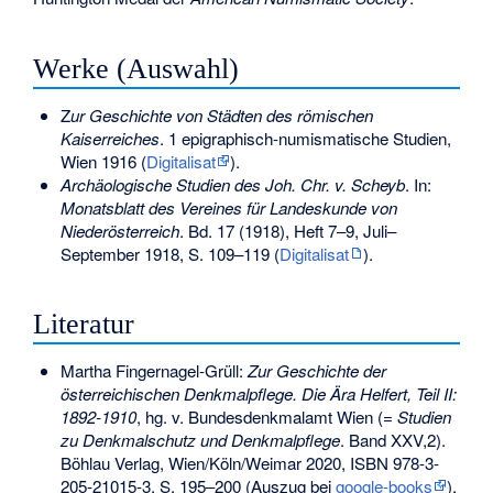
Werke (Auswahl)
Z
ur Geschichte von Städten des römischen
Kaiserreiches
. 1 epigraphisch-numismatische Studien,
Wien 1916 (
Digitalisat
).
Archäologische Studien des Joh. Chr. v. Scheyb
. In:
Monatsblatt des Vereines für Landeskunde von
Niederösterreich
. Bd. 17 (1918), Heft 7–9, Juli–
September 1918, S. 109–119 (
Digitalisat
).
Literatur
Martha Fingernagel-Grüll:
Zur Geschichte der
österreichischen Denkmalpflege. Die Ära Helfert, Teil II:
1892-1910
, hg. v. Bundesdenkmalamt Wien (=
Studien
zu Denkmalschutz und Denkmalpflege
. Band XXV,2).
Böhlau Verlag, Wien/Köln/Weimar 2020,
ISBN 978-3-
205-21015-3
, S. 195‒200 (Auszug bei
google-books
).