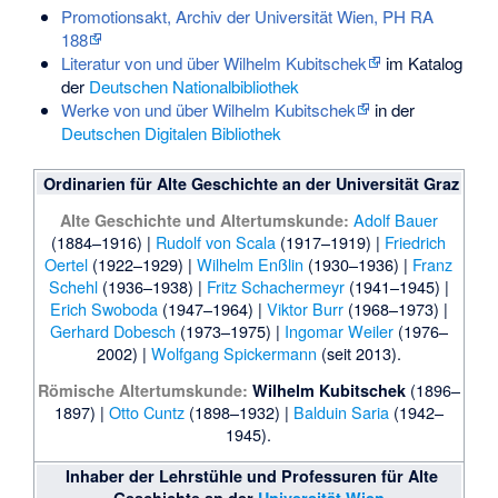
Promotionsakt, Archiv der Universität Wien, PH RA
188
Literatur von und über Wilhelm Kubitschek
im Katalog
der
Deutschen Nationalbibliothek
Werke von und über Wilhelm Kubitschek
in der
Deutschen Digitalen Bibliothek
Ordinarien für Alte Geschichte an der Universität Graz
Adolf Bauer
Alte Geschichte und Altertumskunde:
(1884–1916) |
Rudolf von Scala
(1917–1919) |
Friedrich
Oertel
(1922–1929) |
Wilhelm Enßlin
(1930–1936) |
Franz
Schehl
(1936–1938) |
Fritz Schachermeyr
(1941–1945) |
Erich Swoboda
(1947–1964) |
Viktor Burr
(1968–1973) |
Gerhard Dobesch
(1973–1975) |
Ingomar Weiler
(1976–
2002) |
Wolfgang Spickermann
(seit 2013).
(1896–
Römische Altertumskunde:
Wilhelm Kubitschek
1897) |
Otto Cuntz
(1898–1932) |
Balduin Saria
(1942–
1945).
Inhaber der Lehrstühle und Professuren für Alte