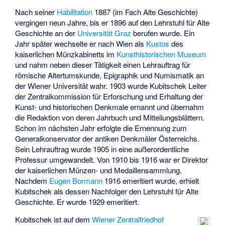
Nach seiner
Habilitation
1887 (im Fach Alte Geschichte)
vergingen neun Jahre, bis er 1896 auf den Lehrstuhl für Alte
Geschichte an der
Universität Graz
berufen wurde. Ein
Jahr später wechselte er nach Wien als
Kustos
des
kaiserlichen Münzkabinetts im
Kunsthistorischen Museum
und nahm neben dieser Tätigkeit einen Lehrauftrag für
römische Altertumskunde, Epigraphik und Numismatik an
der Wiener Universität wahr. 1903 wurde Kubitschek Leiter
der Zentralkommission für Erforschung und Erhaltung der
Kunst- und historischen Denkmale ernannt und übernahm
die Redaktion von deren Jahrbuch und Mitteilungsblättern.
Schon im nächsten Jahr erfolgte die Ernennung zum
Generalkonservator der antiken Denkmäler Österreichs.
Sein Lehrauftrag wurde 1905 in eine außerordentliche
Professur umgewandelt. Von 1910 bis 1916 war er Direktor
der kaiserlichen Münzen- und Medaillensammlung.
Nachdem
Eugen Bormann
1916 emeritiert wurde, erhielt
Kubitschek als dessen Nachfolger den Lehrstuhl für Alte
Geschichte. Er wurde 1929 emeritiert.
Kubitschek ist auf dem
Wiener Zentralfriedhof