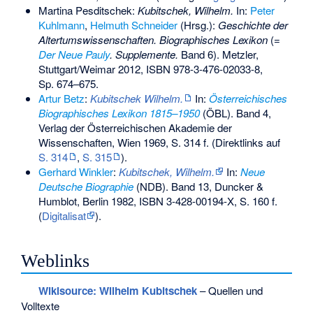
Martina Pesditschek:
Kubitschek, Wilhelm.
In:
Peter
Kuhlmann
,
Helmuth Schneider
(Hrsg.):
Geschichte der
Altertumswissenschaften. Biographisches Lexikon
(=
Der Neue Pauly
. Supplemente.
Band 6). Metzler,
Stuttgart/Weimar 2012,
ISBN 978-3-476-02033-8
,
Sp. 674–675.
Artur Betz
:
Kubitschek Wilhelm.
In:
Österreichisches
Biographisches Lexikon 1815–1950
(ÖBL). Band 4,
Verlag der Österreichischen Akademie der
Wissenschaften, Wien 1969, S. 314 f. (Direktlinks auf
S. 314
,
S. 315
).
Gerhard Winkler
:
Kubitschek, Wilhelm.
In:
Neue
Deutsche Biographie
(NDB). Band 13, Duncker &
Humblot, Berlin 1982,
ISBN 3-428-00194-X
, S. 160 f.
(
Digitalisat
).
Weblinks
Wikisource: Wilhelm Kubitschek
– Quellen und
Volltexte