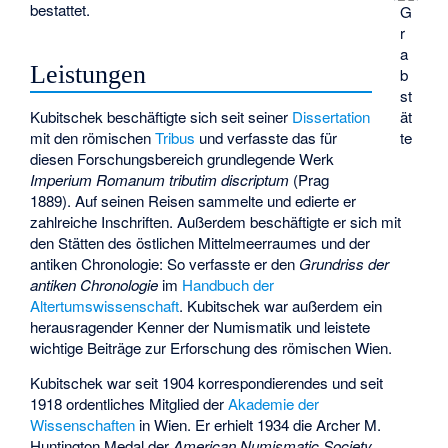
bestattet.
G
r
a
Leistungen
b
st
ät
Kubitschek beschäftigte sich seit seiner
Dissertation
te
mit den römischen
Tribus
und verfasste das für
diesen Forschungsbereich grundlegende Werk
Imperium Romanum tributim discriptum
(Prag
1889). Auf seinen Reisen sammelte und edierte er
zahlreiche Inschriften. Außerdem beschäftigte er sich mit
den Stätten des östlichen Mittelmeerraumes und der
antiken Chronologie: So verfasste er den
Grundriss der
antiken Chronologie
im
Handbuch der
Altertumswissenschaft
. Kubitschek war außerdem ein
herausragender Kenner der Numismatik und leistete
wichtige Beiträge zur Erforschung des römischen Wien.
Kubitschek war seit 1904 korrespondierendes und seit
1918 ordentliches Mitglied der
Akademie der
Wissenschaften
in Wien. Er erhielt 1934 die
Archer M.
Huntington Medal
der
American Numismatic Society
.