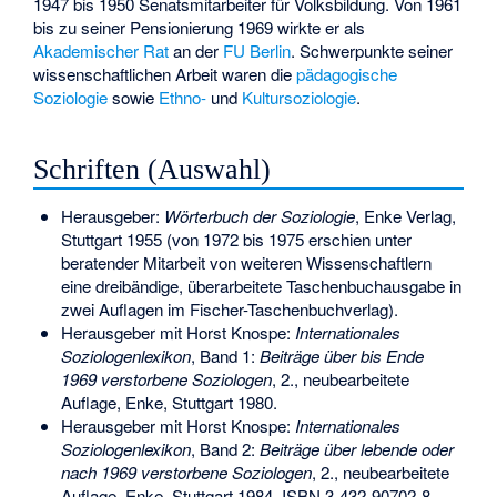
1947 bis 1950 Senatsmitarbeiter für Volksbildung. Von 1961
bis zu seiner Pensionierung 1969 wirkte er als
Akademischer Rat
an der
FU Berlin
. Schwerpunkte seiner
wissenschaftlichen Arbeit waren die
pädagogische
Soziologie
sowie
Ethno-
und
Kultursoziologie
.
Schriften (Auswahl)
Herausgeber:
Wörterbuch der Soziologie
, Enke Verlag,
Stuttgart 1955 (von 1972 bis 1975 erschien unter
beratender Mitarbeit von weiteren Wissenschaftlern
eine dreibändige, überarbeitete Taschenbuchausgabe in
zwei Auflagen im Fischer-Taschenbuchverlag).
Herausgeber mit
Horst Knospe
:
Internationales
Soziologenlexikon
, Band 1:
Beiträge über bis Ende
1969 verstorbene Soziologen
, 2., neubearbeitete
Auflage, Enke, Stuttgart 1980.
Herausgeber mit Horst Knospe:
Internationales
Soziologenlexikon
, Band 2:
Beiträge über lebende oder
nach 1969 verstorbene Soziologen
, 2., neubearbeitete
Auflage, Enke, Stuttgart 1984,
ISBN 3-432-90702-8
.