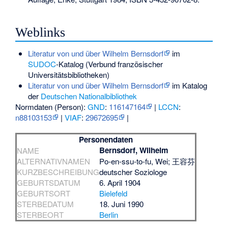
Weblinks
Literatur von und über Wilhelm Bernsdorf
im
SUDOC
-Katalog (Verbund französischer
Universitätsbibliotheken)
Literatur von und über Wilhelm Bernsdorf
im Katalog
der
Deutschen Nationalbibliothek
Normdaten (Person):
GND
:
116147164
|
LCCN
:
n88103153
|
VIAF
:
29672695
|
Personendaten
Bernsdorf, Wilhelm
NAME
ALTERNATIVNAMEN
Po-en-ssu-to-fu, Wei; 王容芬
KURZBESCHREIBUNG
deutscher Soziologe
GEBURTSDATUM
6. April 1904
GEBURTSORT
Bielefeld
STERBEDATUM
18. Juni 1990
STERBEORT
Berlin