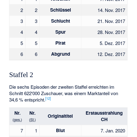
Schlüssel
2
2
14. Nov. 2017
Schlucht
3
3
21. Nov. 2017
Spur
4
4
28. Nov. 2017
Pirat
5
5
5. Dez. 2017
Abgrund
6
6
12. Dez. 2017
Staffel 2
Die sechs Episoden der zweiten Staffel erreichten im
Schnitt 622'000 Zuschauer, was einem Marktanteil von
[
12
]
34,6 % entspricht.
Nr.
Nr.
Erstaus­strahlung
Original­titel
CH
(
ges.
)
(
St.
)
Blut
7
1
7. Jan. 2020