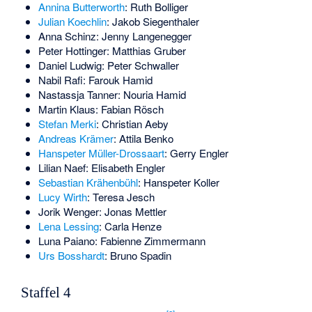
Annina Butterworth
: Ruth Bolliger
Julian Koechlin
: Jakob Siegenthaler
Anna Schinz
: Jenny Langenegger
Peter Hottinger
: Matthias Gruber
Daniel Ludwig
: Peter Schwaller
Nabil Rafi
: Farouk Hamid
Nastassja Tanner
: Nouria Hamid
Martin Klaus
: Fabian Rösch
Stefan Merki
: Christian Aeby
Andreas Krämer
: Attila Benko
Hanspeter Müller-Drossaart
: Gerry Engler
Lilian Naef
: Elisabeth Engler
Sebastian Krähenbühl
: Hanspeter Koller
Lucy Wirth
: Teresa Jesch
Jorik Wenger
: Jonas Mettler
Lena Lessing
: Carla Henze
Luna Paiano
: Fabienne Zimmermann
Urs Bosshardt
: Bruno Spadin
Staffel 4