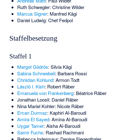
Andreas Matti
: Paul Wilder
Ruth Schwegler
: Christine Wilder
Marcus Signer
: Manfred Kägi
Daniel Ludwig
: Chef Fedpol
Staffelbesetzung
Staffel 1
Margot Gödrös
: Silvia Kägi
Sabina Schneebeli
: Barbara Rossi
Christian Kohlund
: Armon Todt
László I. Kish
: Robert Räber
Emanuela von Frankenberg
: Béatrice Räber
Jonathan Loosli
: Daniel Räber
Nina Mariel Kohler
: Nicole Räber
Ercan Durmaz
: Kaphiri Al-Baroudi
Amira El Sayed
: Amina Al-Baroudi
Uygar Tamer
: Aisha Al-Baroudi
Samir Fuchs
: Rashad Rachmani
Rebecca Indermaur
: Denise Siegenthaler