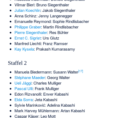
Vilmar Bieri
: Bruno Siegenthaler
Julian Koechlin
: Jakob Siegenthaler
Anna Schinz
: Jenny Langenegger
Emanuelle Reymond
: Sophie Rindlisbacher
Philippe Graber
: Martin Rindlisbacher
Pierre Siegenthaler
: Res Bühler
Ernst C. Sigrist
: Urs Glutz
Manfred Liechti
: Franz Ramser
Kay Kysela
: Prakash Kumarasamy
Staffel 2
[
17
]
Manuela Biedermann
: Susann Walter
Stéphane Maeder
: Georg Walter
Ueli Jäggi
: Charles Mulliger
Pascal Ulli
: Frank Mulliger
Edon Rizvanolli
: Enver Kabashi
Elda Sorra
: Jeta Kabashi
Sylvie Marinković
: Adelina Kabashi
Mark Harvey Mühlemann
: Artan Kabashi
Caspar Käser
: Leo Mott