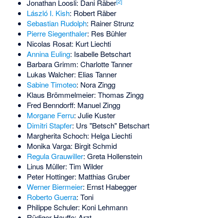
[
2
]
Jonathan Loosli
: Dani Räber
László I. Kish
: Robert Räber
Sebastian Rudolph
: Rainer Strunz
Pierre Siegenthaler
: Res Bühler
Nicolas Rosat
: Kurt Liechti
Annina Euling
: Isabelle Betschart
Barbara Grimm
: Charlotte Tanner
Lukas Walcher
: Elias Tanner
Sabine Timoteo
: Nora Zingg
Klaus Brömmelmeier
: Thomas Zingg
Fred Benndorff
: Manuel Zingg
Morgane Ferru
: Julie Kuster
Dimitri Stapfer
: Urs "Betsch" Betschart
Margherita Schoch
: Helga Liechti
Monika Varga
: Birgit Schmid
Regula Grauwiller
: Greta Hollenstein
Linus Müller
: Tim Wilder
Peter Hottinger
: Matthias Gruber
Werner Biermeier
: Ernst Habegger
Roberto Guerra
: Toni
Philippe Schuler
: Koni Lehmann
Rüdiger Hauffe
: Arzt