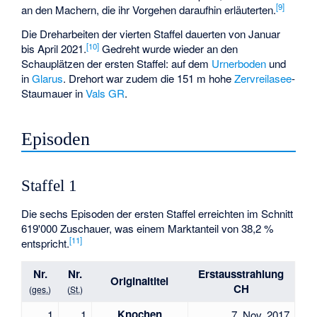
[
9
]
an den Machern, die ihr Vorgehen daraufhin erläuterten.
Die Dreharbeiten der vierten Staffel dauerten von Januar
[
10
]
bis April 2021.
Gedreht wurde wieder an den
Schauplätzen der ersten Staffel: auf dem
Urnerboden
und
in
Glarus
. Drehort war zudem die 151 m hohe
Zervreilasee
-
Staumauer in
Vals GR
.
Episoden
Staffel 1
Die sechs Episoden der ersten Staffel erreichten im Schnitt
619'000 Zuschauer, was einem Marktanteil von 38,2 %
[
11
]
entspricht.
Nr.
Nr.
Erstaus­strahlung
Original­titel
CH
(
ges.
)
(
St.
)
Knochen
1
1
7. Nov. 2017