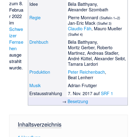
zum 8.
Idee
Béla Batthyany
,
Februa
Alexander Szombath
r 2022
Regie
Pierre Monnard
(Staffeln 1+2)
im
Jan-Eric Mack
(Staffel 3)
Claudio Fäh
,
Mauro Mueller
Schwe
(Staffel 4)
izer
Fernse
Drehbuch
Béla Batthyany
,
Moritz Gerber, Roberto
hen
Martinez, Andreas Stadler,
ausge
André Küttel
,
Alexander Seibt
,
strahlt
Tamara Lardori
wurde.
Produktion
Peter Reichenbach
,
Beat Lenherr
Musik
Adrian Frutiger
Erstausstrahlung
7. Nov. 2017 auf
SRF 1
→
Besetzung
Inhaltsverzeichnis