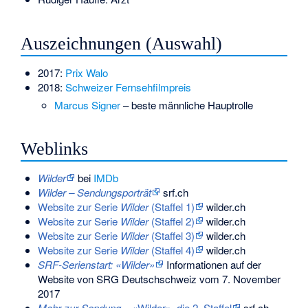
Auszeichnungen (Auswahl)
2017:
Prix Walo
2018:
Schweizer Fernsehfilmpreis
Marcus Signer
– beste männliche Hauptrolle
Weblinks
Wilder
bei
IMDb
Wilder – Sendungsporträt
srf.ch
Website zur Serie
Wilder
(Staffel 1)
wilder.ch
Website zur Serie
Wilder
(Staffel 2)
wilder.ch
Website zur Serie
Wilder
(Staffel 3)
wilder.ch
Website zur Serie
Wilder
(Staffel 4)
wilder.ch
SRF-Serienstart: «Wilder»
Informationen auf der
Website von SRG Deutschschweiz vom 7. November
2017
Mehr zur Sendung
– «Wilder», die 2. Staffel
srf.ch