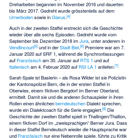
Dreharbeiten begannen im November 2016 und dauerten
bis März 2017. Gedreht wurde grösstenteils auf dem
[
4
]
Urnerboden
sowie in
Glarus
.
Auch in der zweiten Staffel erstreckt sich die Geschichte
wieder über alle sechs Episoden. Gedreht wurde vom
September bis Dezember 2018 im
Jura
, unter anderem in
[
5
]
[
6
]
Vendlincourt
und in der
Stadt Biel
.
Premiere war am 7.
Januar 2020 auf SRF 1, während die Synchronfassungen
auf
Französisch
am 30. Januar auf
RTS 1
und auf
[
7
]
Italienisch
am 4. Februar 2020 auf
RSI LA 1
anliefen.
Sarah Spale ist Baslerin – als Rosa Wilder ist sie Polizistin
der Kantonspolizei Bern, die in der ersten Staffel in
Oberwies, einem fiktiven Bergdorf im Berner Oberland,
ermittelt. Damit sie und die anderen Schauspieler in ihren
Rollen einen ähnlichen
berndeutschen
Dialekt sprechen,
[
8
]
wurde ein Dialektcoach für die Serie engagiert.
Die
Geschichte der zweiten Staffel spielt in Thallingen/Thallion,
einem fiktiven Dorf im „zweisprachigen“ Berner Jura. Dass
in dieser Staffel Berndeutsch wieder die Hauptsprache war
und
Französisch
nur eine Nebenrolle spiele, führte zu Kritik