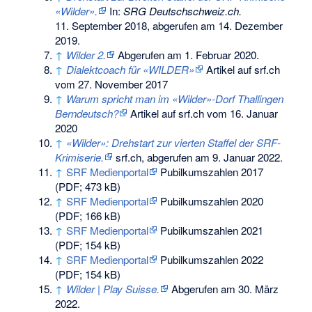
«Wilder».
In:
SRG Deutschschweiz.ch.
11. September 2018,
abgerufen am 14. Dezember
2019
.
↑
Wilder 2.
Abgerufen am 1. Februar 2020
.
↑
Dialektcoach für «WILDER»
Artikel auf srf.ch
vom 27. November 2017
↑
Warum spricht man im «Wilder»-Dorf Thallingen
Berndeutsch?
Artikel auf srf.ch vom 16. Januar
2020
↑
«Wilder»: Drehstart zur vierten Staffel der SRF-
Krimiserie.
srf.ch,
abgerufen am 9. Januar 2022
.
↑
SRF Medienportal
Pubilkumszahlen 2017
(PDF; 473 kB)
↑
SRF Medienportal
Pubilkumszahlen 2020
(PDF; 166 kB)
↑
SRF Medienportal
Pubilkumszahlen 2021
(PDF; 154 kB)
↑
SRF Medienportal
Pubilkumszahlen 2022
(PDF; 154 kB)
↑
Wilder | Play Suisse.
Abgerufen am 30. März
2022
.