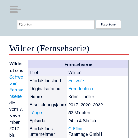
Wilder (Fernsehserie)
Wilder
Fernsehserie
ist eine
Titel
Wilder
Schwe
Produktionsland
Schweiz
izer
Originalsprache
Berndeutsch
Fernse
hserie
,
Genre
Krimi, Thriller
die
Erscheinungsjahre
2017, 2020–2022
vom 7.
Länge
52 Minuten
Nove
Episoden
24 in 4 Staffeln
mber
2017
Produktions­
C-Films
,
unternehmen
Panimage GmbH
bis