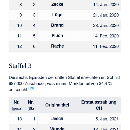
Zecke
8
2
14. Jan. 2020
Lüge
9
3
21. Jan. 2020
Brand
10
4
28. Jan. 2020
Fluch
11
5
4. Feb. 2020
Rache
12
6
11. Feb. 2020
Staffel 3
Die sechs Episoden der dritten Staffel erreichten im Schnitt
687'000 Zuschauer, was einem Marktanteil von 34,4 %
[
13
]
entspricht.
Nr.
Nr.
Erstaus­strahlung
Original­titel
CH
(
ges.
)
(
St.
)
Jesch
13
1
5. Jan. 2021
Wunde
14
2
12. Jan. 2021