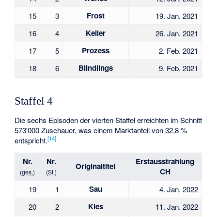
Frost
15
3
19. Jan. 2021
Keller
16
4
26. Jan. 2021
Prozess
17
5
2. Feb. 2021
Blindlings
18
6
9. Feb. 2021
Staffel 4
Die sechs Episoden der vierten Staffel erreichten im Schnitt
573'000 Zuschauer, was einem Marktanteil von 32,8 %
[
14
]
entspricht.
Nr.
Nr.
Erstaus­strahlung
Original­titel
CH
(
ges.
)
(
St.
)
Sau
19
1
4. Jan. 2022
Kies
20
2
11. Jan. 2022