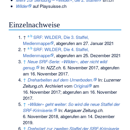
Wilder
auf Playsuisse.ch
Einzelnachweise
a
b
↑
SRF: WILDER, Die 3. Staffel,
Medienmappe
, abgerufen am 27. Januar 2021
a
b
↑
SRF: WILDER, Die 4. Staffel,
Medienmappe
, abgerufen am 25. Dezember 2021
↑
Neue SRF-Serie: «Wilder», aber nicht wild
genug.
In:
NZZ.ch.
6. November 2017,
abgerufen
am 16. November 2017
.
↑
Dreharbeiten auf dem Urnerboden.
In:
Luzerner
Zeitung.ch.
Archiviert vom
Original
am
16. November 2017
;
abgerufen am 16. November
2017
.
↑
«Wilder» geht weiter: So wird die neue Staffel der
SRF-Krimiserie.
In:
Aargauer Zeitung.ch.
6. November 2018,
abgerufen am 14. Dezember
2019
.
↑
Drehstart zur zweiten Staffel der SRF-Krimiserie