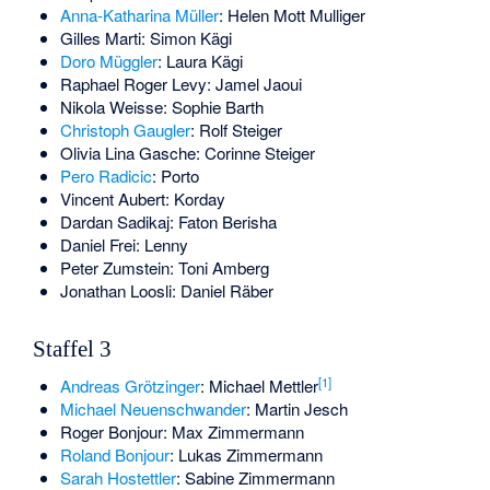
Anna-Katharina Müller
: Helen Mott Mulliger
Gilles Marti
: Simon Kägi
Doro Müggler
: Laura Kägi
Raphael Roger Levy
: Jamel Jaoui
Nikola Weisse
: Sophie Barth
Christoph Gaugler
: Rolf Steiger
Olivia Lina Gasche
: Corinne Steiger
Pero Radicic
: Porto
Vincent Aubert
: Korday
Dardan Sadikaj
: Faton Berisha
Daniel Frei
: Lenny
Peter Zumstein
: Toni Amberg
Jonathan Loosli
: Daniel Räber
Staffel 3
[
1
]
Andreas Grötzinger
: Michael Mettler
Michael Neuenschwander
: Martin Jesch
Roger Bonjour
: Max Zimmermann
Roland Bonjour
: Lukas Zimmermann
Sarah Hostettler
: Sabine Zimmermann