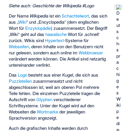
Siehe auch
:
Geschichte der Wikipedia #Logo
D
Der Name
Wikipedia
ist ein
Schachtelwort
, das sich
e
aus „
Wiki
“ und „Encyclopedia“ (dem englischen
ut
Wort für
Enzyklopädie
) zusammensetzt. Der Begriff
s
„Wiki“ geht auf das
hawaiische
Wort für ‚schnell‘
c
zurück. Wikis sind
Hypertext
-Systeme für
h­
Webseiten
, deren Inhalte von den Benutzern nicht
s
nur gelesen, sondern auch online im
Webbrowser
pr
verändert werden können. Die Artikel sind netzartig
a
untereinander verlinkt.
c
hi
Das
Logo
besteht aus einer Kugel, die sich aus
g
Puzzleteilen
zusammensetzt und nicht
e
abgeschlossen ist, weil am oberen Pol mehrere
s
Teile fehlen. Die einzelnen Puzzleteile tragen die
W
Aufschrift von
Glyphen
verschiedener
iki
Schriftsysteme. Unter der Kugel wird auf den
p
Webseiten die
Wortmarke
der jeweiligen
e
Sprachversion angezeigt.
di
Auch die grafischen Inhalte werden durch
a-