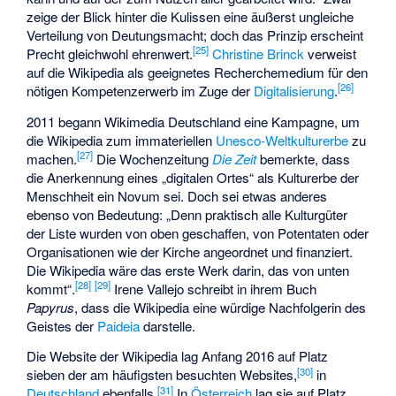
zeige der Blick hinter die Kulissen eine äußerst ungleiche
Verteilung von Deutungsmacht; doch das Prinzip erscheint
[
25
]
Precht gleichwohl ehrenwert.
Christine Brinck
verweist
auf die Wikipedia als geeignetes Recherchemedium für den
[
26
]
nötigen Kompetenzerwerb im Zuge der
Digitalisierung
.
2011 begann Wikimedia Deutschland eine Kampagne, um
die Wikipedia zum immateriellen
Unesco-Weltkulturerbe
zu
[
27
]
machen.
Die Wochenzeitung
Die Zeit
bemerkte, dass
die Anerkennung eines „digitalen Ortes“ als Kulturerbe der
Menschheit ein Novum sei. Doch sei etwas anderes
ebenso von Bedeutung: „Denn praktisch alle Kulturgüter
der Liste wurden von oben geschaffen, von Potentaten oder
Organisationen wie der Kirche angeordnet und finanziert.
Die Wikipedia wäre das erste Werk darin, das von unten
[
28
]
[
29
]
kommt“.
Irene Vallejo
schreibt in ihrem Buch
Papyrus
, dass die Wikipedia eine würdige Nachfolgerin des
Geistes der
Paideia
darstelle.
Die Website der Wikipedia lag Anfang 2016 auf Platz
[
30
]
sieben der am häufigsten besuchten Websites,
in
[
31
]
Deutschland
ebenfalls.
In
Österreich
lag sie auf Platz