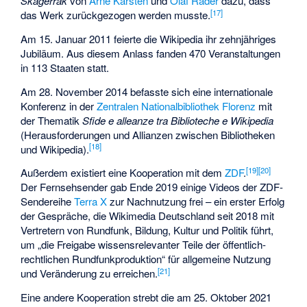
Skagerrak
von
Arne Karsten
und
Olaf Rader
dazu, dass
[
17
]
das Werk zurückgezogen werden musste.
Am 15. Januar 2011 feierte die Wikipedia ihr zehnjähriges
Jubiläum. Aus diesem Anlass fanden 470 Veranstaltungen
in 113 Staaten statt.
Am 28. November 2014 befasste sich eine internationale
Konferenz in der
Zentralen Nationalbibliothek Florenz
mit
der Thematik
Sfide e alleanze tra Biblioteche e Wikipedia
(Herausforderungen und Allianzen zwischen Bibliotheken
[
18
]
und Wikipedia).
[
19
]
[
20
]
Außerdem existiert eine Kooperation mit dem
ZDF
.
Der Fernsehsender gab Ende 2019 einige Videos der ZDF-
Sendereihe
Terra X
zur Nachnutzung frei – ein erster Erfolg
der Gespräche, die Wikimedia Deutschland seit 2018 mit
Vertretern von Rundfunk, Bildung, Kultur und Politik führt,
um „die Freigabe wissensrelevanter Teile der öffentlich-
rechtlichen Rundfunkproduktion“ für allgemeine Nutzung
[
21
]
und Veränderung zu erreichen.
Eine andere Kooperation strebt die am 25. Oktober 2021