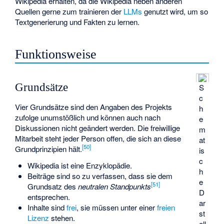
Wikipedia erhalten, da die Wikipedia neben anderen
Quellen gerne zum trainieren der
LLMs
genutzt wird, um so
Textgenerierung und Fakten zu lernen.
Funktionsweise
Grundsätze
S
c
Vier Grundsätze sind den Angaben des Projekts
h
zufolge unumstößlich und können auch nach
e
Diskussionen nicht geändert werden. Die freiwillige
m
Mitarbeit steht jeder Person offen, die sich an diese
at
[
50
]
Grundprinzipien hält.
is
c
Wikipedia ist eine Enzyklopädie.
h
Beiträge sind so zu verfassen, dass sie dem
e
[
51
]
Grundsatz des
neutralen Standpunkts
D
entsprechen.
ar
Inhalte sind
frei
, sie müssen unter einer
freien
st
Lizenz
stehen.
ell