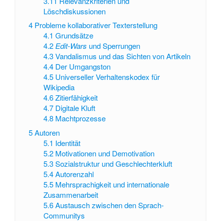
3.11
Relevanzkriterien und
Löschdiskussionen
4
Probleme kollaborativer Texterstellung
4.1
Grundsätze
4.2
Edit-Wars
und Sperrungen
4.3
Vandalismus und das Sichten von Artikeln
4.4
Der Umgangston
4.5
Universeller Verhaltenskodex für
Wikipedia
4.6
Zitierfähigkeit
4.7
Digitale Kluft
4.8
Machtprozesse
5
Autoren
5.1
Identität
5.2
Motivationen und Demotivation
5.3
Sozialstruktur und Geschlechterkluft
5.4
Autorenzahl
5.5
Mehrsprachigkeit und internationale
Zusammenarbeit
5.6
Austausch zwischen den Sprach-
Communitys