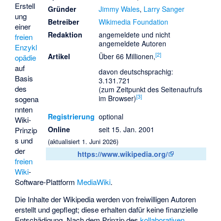
Erstell
Gründer
Jimmy Wales
,
Larry Sanger
ung
Betreiber
Wikimedia Foundation
einer
Redaktion
angemeldete und nicht
freien
angemeldete Autoren
Enzykl
[
2
]
Artikel
Über 66 Millionen,
opädie
auf
davon deutschsprachig:
Basis
3.131.721
des
(zum Zeitpunkt des Seitenaufrufs
[
3
]
im Browser)
sogena
nnten
Registrierung
optional
Wiki-
Online
seit 15. Jan. 2001
Prinzip
s
und
(aktualisiert 1. Juni 2026)
der
https://www.wikipedia.org/
freien
Wiki
-
Software-Plattform
MediaWiki
.
Die Inhalte der Wikipedia werden von freiwilligen Autoren
erstellt und gepflegt; diese erhalten dafür keine finanzielle
Entschädigung. Nach dem Prinzip des
kollaborativen