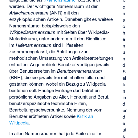
M
werden. Der wichtigste Namensraum ist der
e
Artikelnamensraum
(ANR) mit den
n
enzyklopädischen Artikeln. Daneben gibt es weitere
s
Namensräume, beispielsweise den
c
Wikipedianamensraum
mit Seiten über Wikipedia-
h
Metadiskurse, unter anderem mit den Richtlinien.
e
Im
Hilfenamensraum
sind Hilfeseiten
n
zusammengefasst, die Anleitungen zur
u
methodischen Umsetzung von Artikelbearbeitungen
n
enthalten. Angemeldete Benutzer verfügen jeweils
d
über Benutzerseiten im
Benutzernamensraum
S
(BNR), die sie jeweils frei mit Inhalten füllen und
ei
gestalten können, wobei ein Bezug zu Wikipedia
te
bestehen soll. Häufige Einträge dort betreffen
n
persönliche Angaben zu Alter, Herkunft und Beruf,
in
benutzerspezifische technische Hilfen,
d
Bearbeitungsschwerpunkte, Nennung der vom
er
Benutzer eröffneten Artikel sowie
Kritik an
d
Wikipedia
.
e
ut
In allen Namensräumen hat jede Seite eine ihr
s