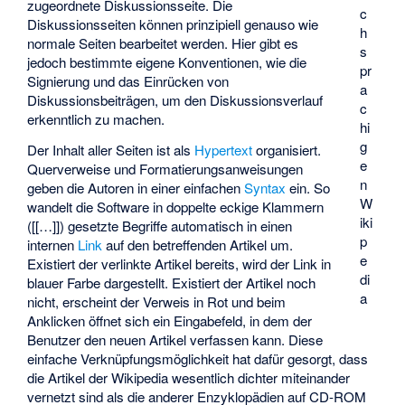
zugeordnete Diskussionsseite. Die
c
Diskussionsseiten können prinzipiell genauso wie
h
normale Seiten bearbeitet werden. Hier gibt es
s
jedoch bestimmte eigene Konventionen, wie die
pr
Signierung und das Einrücken von
a
Diskussionsbeiträgen, um den Diskussionsverlauf
c
erkenntlich zu machen.
hi
g
Der Inhalt aller Seiten ist als
Hypertext
organisiert.
e
Querverweise und Formatierungsanweisungen
n
geben die Autoren in einer einfachen
Syntax
ein. So
W
wandelt die Software in doppelte eckige Klammern
iki
([[…]]) gesetzte Begriffe automatisch in einen
p
internen
Link
auf den betreffenden Artikel um.
e
Existiert der verlinkte Artikel bereits, wird der Link in
di
blauer Farbe dargestellt. Existiert der Artikel noch
a
nicht, erscheint der Verweis in Rot und beim
Anklicken öffnet sich ein Eingabefeld, in dem der
Benutzer den neuen Artikel verfassen kann. Diese
einfache Verknüpfungsmöglichkeit hat dafür gesorgt, dass
die Artikel der Wikipedia wesentlich dichter miteinander
vernetzt sind als die anderer Enzyklopädien auf CD-ROM