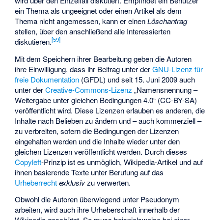
wird über den Einzelfall diskutiert. Empfindet ein Benutzer
ein Thema als ungeeignet oder einen Artikel als dem
Thema nicht angemessen, kann er einen
Löschantrag
stellen, über den anschließend alle Interessierten
[
59
]
diskutieren.
Mit dem Speichern ihrer Bearbeitung geben die Autoren
ihre Einwilligung, dass ihr Beitrag unter der
GNU-Lizenz für
freie Dokumentation
(GFDL) und seit 15. Juni 2009 auch
unter der
Creative-Commons-Lizenz
„Namensnennung –
Weitergabe unter gleichen Bedingungen 4.0“ (CC-BY-SA)
veröffentlicht wird. Diese Lizenzen erlauben es anderen, die
Inhalte nach Belieben zu ändern und – auch kommerziell –
zu verbreiten, sofern die Bedingungen der Lizenzen
eingehalten werden und die Inhalte wieder unter den
gleichen Lizenzen veröffentlicht werden. Durch dieses
Copyleft
-Prinzip ist es unmöglich, Wikipedia-Artikel und auf
ihnen basierende Texte unter Berufung auf das
Urheberrecht
exklusiv
zu verwerten.
Obwohl die Autoren überwiegend unter Pseudonym
arbeiten, wird auch ihre Urheberschaft innerhalb der
Wikipedia geschützt. So muss beispielsweise bei einer