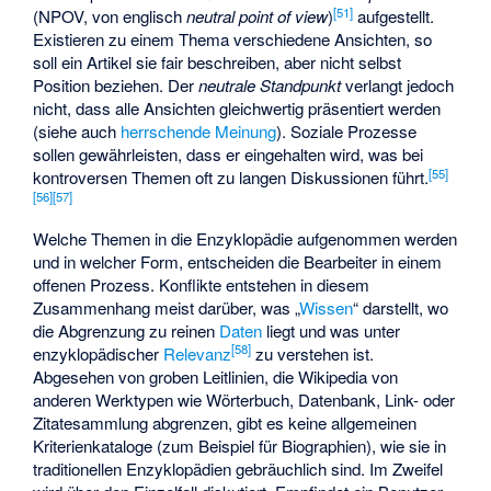
[
51
]
(NPOV, von englisch
neutral point of view
)
aufgestellt.
Existieren zu einem Thema verschiedene Ansichten, so
soll ein Artikel sie fair beschreiben, aber nicht selbst
Position beziehen. Der
neutrale Standpunkt
verlangt jedoch
nicht, dass alle Ansichten gleichwertig präsentiert werden
(siehe auch
herrschende Meinung
). Soziale Prozesse
sollen gewährleisten, dass er eingehalten wird, was bei
[
55
]
kontroversen Themen oft zu langen Diskussionen führt.
[
56
]
[
57
]
Welche Themen in die Enzyklopädie aufgenommen werden
und in welcher Form, entscheiden die Bearbeiter in einem
offenen Prozess. Konflikte entstehen in diesem
Zusammenhang meist darüber, was „
Wissen
“ darstellt, wo
die Abgrenzung zu reinen
Daten
liegt und was unter
[
58
]
enzyklopädischer
Relevanz
zu verstehen ist.
Abgesehen von groben Leitlinien, die Wikipedia von
anderen Werktypen wie Wörterbuch, Datenbank, Link- oder
Zitatesammlung abgrenzen, gibt es keine allgemeinen
Kriterienkataloge (zum Beispiel für Biographien), wie sie in
traditionellen Enzyklopädien gebräuchlich sind. Im Zweifel