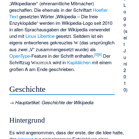
„Wikipedianer“ (ehrenamtliche Mitmacher)
L
geschaffen. Die ehemals in der Schriftart
Hoefler
o
Text
gesetzten Wörter „Wikipedia – Die freie
g
Enzyklopädie“ werden im Wikipedia-Logo seit 2010
o
in allen Sprachausgaben der Wikipedia verwendet
(s
und mit
Linux Libertine
gesetzt. Seitdem ist ein
ei
eigens entworfenes gekreuztes
(das ursprünglich
W
t
aus zwei „V“ zusammengesetzt wurde) als
J
[
5
]
[
6
]
OpenType
-Feature in der Schrift enthalten.
Der
u
Schriftzug
wird in
Kapitälchen
mit einem
WikipediA
ni
großen A am Ende geschrieben.
2
0
1
Geschichte
0)
→
Hauptartikel
:
Geschichte der Wikipedia
Hintergrund
Es wird angenommen, dass der erste, der die Idee hatte,
das
Internet
zur gemeinsamen Entwicklung einer