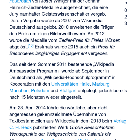
Feuerbach
von Josef Winiger mit der Johann-
2
Heinrich-Zedler-Medaille ausgezeichnet, die eine
0
Jury namhafter Geisteswissenschaftler vergab.
2
Deren Vergabe wurde ab 2007 von Wikimedia
3
Deutschland ausgelobt. 2010 erweiterten die Träger
den Preis um einen Bilderwettbewerb. Ab 2012
wurde die Medaille vom
Zedler-Preis für Freies Wissen
[
16
]
abgelöst.
Erstmals wurde 2015 auch ein
Preis für
Besonderes langjähriges Engagement
vergeben.
Das seit dem Sommer 2011 bestehende „Wikipedia
Ambassador Programm“ wurde ab September in
Deutschland als „Wikipedia-Hochschulprogramm“ in
Kooperation mit den
Universitäten Halle
,
Marburg
,
München
,
Potsdam
und
Stuttgart
aufgelegt, jedoch bereits
nach 15 Monaten wieder eingestellt.
Am 23. April 2014 führte die wörtliche, aber nicht
angemessen gekennzeichnete Übernahme von
Textbestandteilen aus Wikipedia in dem 2013 beim
Verlag
C. H. Beck
publizierten Werk
Große Seeschlachten.
Wendepunkte der Weltgeschichte von Salamis bis