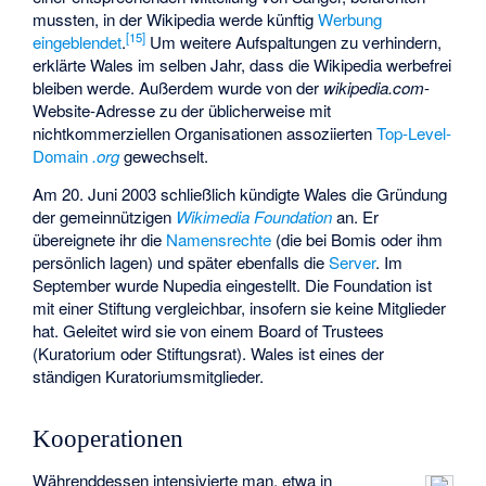
mussten, in der Wikipedia werde künftig
Werbung
[
15
]
eingeblendet
.
Um weitere Aufspaltungen zu verhindern,
erklärte Wales im selben Jahr, dass die Wikipedia werbefrei
bleiben werde. Außerdem wurde von der
wikipedia.com
-
Website-Adresse zu der üblicherweise mit
nichtkommerziellen Organisationen assoziierten
Top-Level-
Domain
.org
gewechselt.
Am 20. Juni 2003 schließlich kündigte Wales die Gründung
der gemeinnützigen
Wikimedia Foundation
an. Er
übereignete ihr die
Namensrechte
(die bei Bomis oder ihm
persönlich lagen) und später ebenfalls die
Server
. Im
September wurde Nupedia eingestellt. Die Foundation ist
mit einer Stiftung vergleichbar, insofern sie keine Mitglieder
hat. Geleitet wird sie von einem Board of Trustees
(Kuratorium oder Stiftungsrat). Wales ist eines der
ständigen Kuratoriumsmitglieder.
Kooperationen
Währenddessen intensivierte man, etwa in