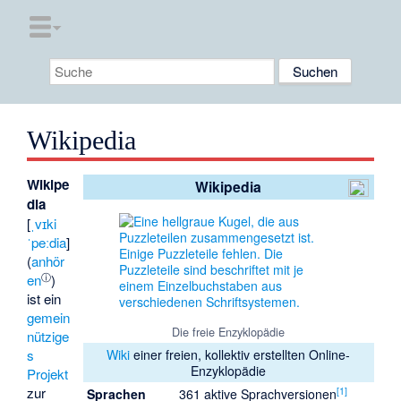
Wikipedia
Wikipe
Wikipedia
dia
[
ˌvɪki
ˈpeːdia
]
(
anhör
ⓘ
en
)
ist ein
gemein
Die freie Enzyklopädie
nützige
s
Wiki
einer freien, kollektiv erstellten Online-
Enzyklopädie
Projekt
zur
[
1
]
Sprachen
361 aktive Sprachversionen