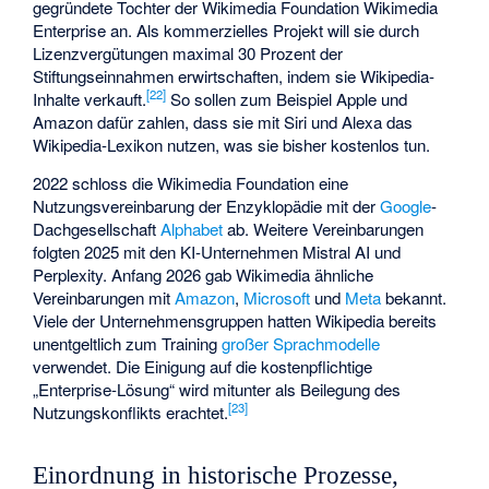
gegründete Tochter der Wikimedia Foundation Wikimedia
Enterprise an. Als kommerzielles Projekt will sie durch
Lizenzvergütungen maximal 30 Prozent der
Stiftungseinnahmen erwirtschaften, indem sie Wikipedia-
[
22
]
Inhalte verkauft.
So sollen zum Beispiel Apple und
Amazon dafür zahlen, dass sie mit Siri und Alexa das
Wikipedia-Lexikon nutzen, was sie bisher kostenlos tun.
2022 schloss die Wikimedia Foundation eine
Nutzungsvereinbarung der Enzyklopädie mit der
Google
-
Dachgesellschaft
Alphabet
ab. Weitere Vereinbarungen
folgten 2025 mit den KI-Unternehmen
Mistral AI
und
Perplexity
. Anfang 2026 gab Wikimedia ähnliche
Vereinbarungen mit
Amazon
,
Microsoft
und
Meta
bekannt.
Viele der Unternehmensgruppen hatten Wikipedia bereits
unentgeltlich zum Training
großer Sprachmodelle
verwendet. Die Einigung auf die kostenpflichtige
„Enterprise-Lösung“ wird mitunter als Beilegung des
[
23
]
Nutzungskonflikts erachtet.
Einordnung in historische Prozesse,