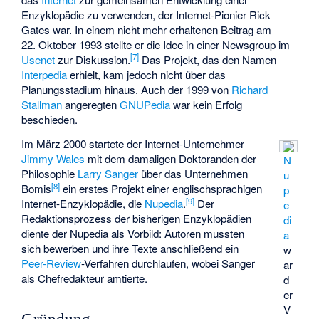
Enzyklopädie zu verwenden, der Internet-Pionier
Rick
Gates
war. In einem nicht mehr erhaltenen Beitrag am
22. Oktober 1993 stellte er die Idee in einer Newsgroup im
[
7
]
Usenet
zur Diskussion.
Das Projekt, das den Namen
Interpedia
erhielt, kam jedoch nicht über das
Planungsstadium hinaus. Auch der 1999 von
Richard
Stallman
angeregten
GNUPedia
war kein Erfolg
beschieden.
Im März 2000 startete der Internet-Unternehmer
Jimmy Wales
mit dem damaligen Doktoranden der
N
Philosophie
Larry Sanger
über das Unternehmen
u
[
8
]
Bomis
ein erstes Projekt einer englischsprachigen
p
[
9
]
Internet-Enzyklopädie, die
Nupedia
.
Der
e
Redaktionsprozess der bisherigen Enzyklopädien
di
diente der Nupedia als Vorbild: Autoren mussten
a
sich bewerben und ihre Texte anschließend ein
w
Peer-Review
-Verfahren durchlaufen, wobei Sanger
ar
als Chefredakteur amtierte.
d
er
V