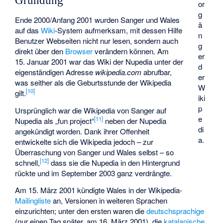
Gründung
or
g
Ende 2000/Anfang 2001 wurden Sanger und Wales
ä
auf das
Wiki
-System aufmerksam, mit dessen Hilfe
n
Benutzer Webseiten nicht nur lesen, sondern auch
g
direkt über den
Browser
verändern können. Am
er
15. Januar 2001 war das Wiki der Nupedia unter der
d
eigenständigen Adresse
wikipedia.com
abrufbar,
er
was seither als die Geburtsstunde der Wikipedia
W
[
10
]
gilt.
iki
p
Ursprünglich war die Wikipedia von Sanger auf
e
[
11
]
Nupedia als „fun project“
neben der Nupedia
di
angekündigt worden. Dank ihrer Offenheit
a.
entwickelte sich die Wikipedia jedoch – zur
Überraschung von Sanger und Wales selbst – so
[
12
]
schnell,
dass sie die Nupedia in den Hintergrund
rückte und im September 2003 ganz verdrängte.
Am 15. März 2001 kündigte Wales in der Wikipedia-
Mailingliste
an, Versionen in weiteren Sprachen
einzurichten; unter den ersten waren die
deutschsprachige
(nur einen Tag später, am 16. März 2001), die
katalanische