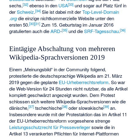
[
32
]
[
33
]
sechs,
ebenso in den
USA
und sogar auf Platz fünf in
[
34
]
der
Schweiz
.
Sie ist dabei mit der
Top-Level-Domain
.org
die einzige nichtkommerzielle Website unter den
[
30
]
[
31
]
ersten 50.
Zum 15. Geburtstag im Januar 2016
[
35
]
[
36
]
gratulierten auch die
ARD
-
und die
SRF-Tagesschau
.
Eintägige Abschaltung von mehreren
Wikipedia-Sprachversionen 2019
Einem „Meinungsbild“ in der Community folgend,
protestierte die deutschsprachige Wikipedia am 21. März
2019 gegen die geplante
EU-Urheberrechtsreform
. So war
die Web-Version für 24 Stunden nicht nutzbar, da alle Artikel
komplett geschwärzt angezeigt wurden. Dem Protest
schlossen sich weitere Wikipedia-Sprachversionen wie die
[
37
]
[
38
]
[
39
]
dänische,
tschechische
oder slowakische
an.
Insbesondere wurde mit der Protestaktion das im Artikel 11
der EU-Urheberrechtsreform vorgesehene strenge
Leistungsschutzrecht für Presseverleger
sowie die in
Artikel 13 verankerten Pflichten für Internet-Plattformen