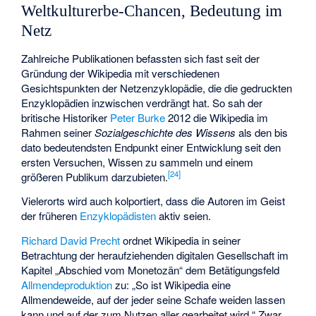
Weltkulturerbe-Chancen, Bedeutung im
Netz
Zahlreiche Publikationen befassten sich fast seit der
Gründung der Wikipedia mit verschiedenen
Gesichtspunkten der Netzenzyklopädie, die die gedruckten
Enzyklopädien inzwischen verdrängt hat. So sah der
britische Historiker
Peter Burke
2012 die Wikipedia im
Rahmen seiner
Sozialgeschichte des Wissens
als den bis
dato bedeutendsten Endpunkt einer Entwicklung seit den
ersten Versuchen, Wissen zu sammeln und einem
[
24
]
größeren Publikum darzubieten.
Vielerorts wird auch kolportiert, dass die Autoren im Geist
der früheren
Enzyklopädisten
aktiv seien.
Richard David Precht
ordnet Wikipedia in seiner
Betrachtung der heraufziehenden digitalen Gesellschaft im
Kapitel „Abschied vom Monetozän“ dem Betätigungsfeld
Allmendeproduktion
zu: „So ist Wikipedia eine
Allmendeweide, auf der jeder seine Schafe weiden lassen
kann und auf der zum Nutzen aller gearbeitet wird.“ Zwar