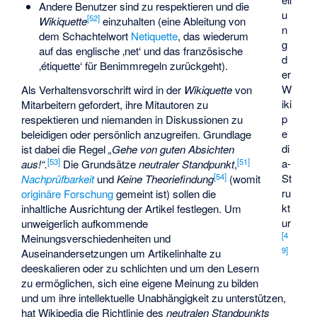
Andere Benutzer sind zu respektieren und die
u
[
52
]
Wikiquette
einzuhalten (eine Ableitung von
n
dem Schachtelwort
Netiquette
, das wiederum
g
auf das englische ‚net‘ und das französische
d
‚étiquette‘ für Benimmregeln zurückgeht).
er
W
Als Verhaltensvorschrift wird in der
Wikiquette
von
iki
Mitarbeitern gefordert, ihre Mitautoren zu
p
respektieren und niemanden in Diskussionen zu
e
beleidigen oder persönlich anzugreifen. Grundlage
di
ist dabei die Regel
„Gehe von guten Absichten
[
53
]
[
51
]
a-
aus!“.
Die Grundsätze
neutraler Standpunkt
,
[
54
]
St
Nachprüfbarkeit
und
Keine Theoriefindung
(womit
ru
originäre Forschung
gemeint ist) sollen die
kt
inhaltliche Ausrichtung der Artikel festlegen. Um
ur
unweigerlich aufkommende
[
4
Meinungsverschiedenheiten und
9
]
Auseinandersetzungen um Artikelinhalte zu
deeskalieren oder zu schlichten und um den Lesern
zu ermöglichen, sich eine eigene Meinung zu bilden
und um ihre intellektuelle Unabhängigkeit zu unterstützen,
hat Wikipedia die Richtlinie des
neutralen Standpunkts