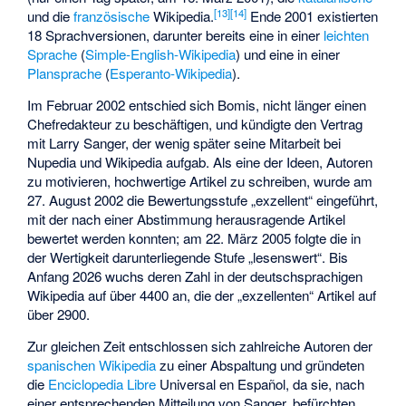
[
13
]
[
14
]
und die
französische
Wikipedia.
Ende 2001 existierten
18 Sprachversionen, darunter bereits eine in einer
leichten
Sprache
(
Simple-English-Wikipedia
) und eine in einer
Plansprache
(
Esperanto-Wikipedia
).
Im Februar 2002 entschied sich Bomis, nicht länger einen
Chefredakteur zu beschäftigen, und kündigte den Vertrag
mit Larry Sanger, der wenig später seine Mitarbeit bei
Nupedia und Wikipedia aufgab. Als eine der Ideen, Autoren
zu motivieren, hochwertige Artikel zu schreiben, wurde am
27. August 2002 die Bewertungsstufe „exzellent“ eingeführt,
mit der nach einer Abstimmung herausragende Artikel
bewertet werden konnten; am 22. März 2005 folgte die in
der Wertigkeit darunterliegende Stufe „lesenswert“. Bis
Anfang 2026 wuchs deren Zahl in der deutschsprachigen
Wikipedia auf über 4400 an, die der „exzellenten“ Artikel auf
über 2900.
Zur gleichen Zeit entschlossen sich zahlreiche Autoren der
spanischen Wikipedia
zu einer Abspaltung und gründeten
die
Enciclopedia Libre
Universal en Español, da sie, nach
einer entsprechenden Mitteilung von Sanger, befürchten