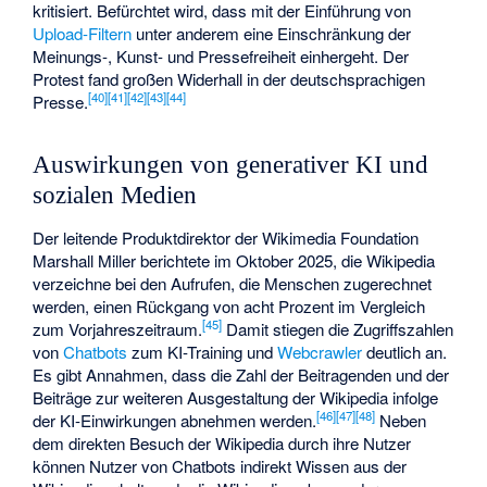
kritisiert. Befürchtet wird, dass mit der Einführung von
Upload-Filtern
unter anderem eine Einschränkung der
Meinungs-, Kunst- und Pressefreiheit einhergeht. Der
Protest fand großen Widerhall in der deutschsprachigen
[
40
]
[
41
]
[
42
]
[
43
]
[
44
]
Presse.
Auswirkungen von generativer KI und
sozialen Medien
Der leitende Produktdirektor der Wikimedia Foundation
Marshall Miller berichtete im Oktober 2025, die Wikipedia
verzeichne bei den Aufrufen, die Menschen zugerechnet
werden, einen Rückgang von acht Prozent im Vergleich
[
45
]
zum Vorjahreszeitraum.
Damit stiegen die Zugriffszahlen
von
Chatbots
zum KI-Training und
Webcrawler
deutlich an.
Es gibt Annahmen, dass die Zahl der Beitragenden und der
Beiträge zur weiteren Ausgestaltung der Wikipedia infolge
[
46
]
[
47
]
[
48
]
der KI-Einwirkungen abnehmen werden.
Neben
dem direkten Besuch der Wikipedia durch ihre Nutzer
können Nutzer von Chatbots indirekt Wissen aus der