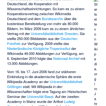
Deutschland, die Kooperation mit
St
Wissenschaftseinrichtungen. So kam es zu einem
ar
Kooperationsvertrag zwischen Wikimedia
ts
Deutschland und dem
Bundesarchiv
über die
ei
kostenlose Bereitstellung von mehr als 80.000
te
Bildern. Im März 2009 kam es zu einem ähnlichen
v
Vertrag mit der
Universitätsbibliothek Dresden
. Sie
o
stellte 250.000 Bilddateien aus der
Deutschen
n
Fotothek
zur Verfügung. 2009 stellte das
W
Niederländische Königliche Tropeninstitut
der
iki
Wikimedia 49.000 Abbildungen zur Verfügung, am
p
6. September 2010 folgte das
Nationaal Archief
mit
e
13.000 Abbildungen.
di
a.
Vom 16. bis 17. Juni 2006 fand zur stärkeren
or
Einbindung in die akademische Sphäre die erste
g
Wikipedia-Academy
an der
Universitätsbibliothek
i
Göttingen
statt. Mit
Wikipedia in den
m
Wissenschaften
folgte eine Tagung am Historischen
J
Seminar der
Universität Basel
. Auf der zweiten
a
Academy
in Mainz wurde der Artikel
Ludwig
hr