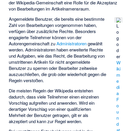
der Wikipedia-Gemeinschaft eine Rolle für die Akzeptanz
von Bearbeitungen im Artikelnamensraum.
Angemeldete Benutzer, die bereits eine bestimmte
Zahl von Bearbeitungen vorgenommen haben,
L
verfügen über zusätzliche Rechte. Besonders
o
engagierte Teilnehmer können von der
g
Autorengemeinschaft zu
Administratoren
gewählt
o
werden. Administratoren haben erweiterte Rechte
d
und Aufgaben, wie das Recht, die Bearbeitung von
er
umstrittenen Artikeln für nicht angemeldete
W
Benutzer zu sperren oder Bearbeiter zeitweise
iki
auszuschließen, die grob oder wiederholt gegen die
m
Regeln verstoßen.
e
di
Die meisten Regeln der Wikipedia entstehen
a
dadurch, dass viele Teilnehmer einen einzelnen
F
Vorschlag aufgreifen und anwenden. Wird ein
o
derartiger Vorschlag von einer qualifizierten
u
Mehrheit der Benutzer getragen, gilt er als
n
akzeptiert und kann zur Regel werden.
d
at