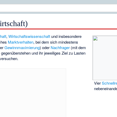
rtschaft)
haft
,
Wirtschaftswissenschaft
und insbesondere
sches
Marktverhalten
, bei dem sich mindestens
der
Gewinnmaximierung
) oder
Nachfrager
(mit dem
) gegenüberstehen und ihr jeweiliges Ziel zu Lasten
versuchen.
Vier
Schnellr
nebeneinand