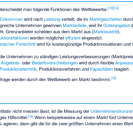
[
13
]
[
14
]
nterscheidet man folgende Funktionen des Wettbewerbs:
Einkommen
wird nach
Leistung
verteilt, die im
Marktgeschehen
durch
olgreiche Unternehmen gewinnen
Marktanteile
, weil ihr
Güterangebot
d
ht.
Grenzanbieter
scheiden aus dem Markt aus (
Marktaustritt
).
uktionsfaktoren
werden möglichst
effizient
eingesetzt.
nischer Fortschritt
wird für kostengünstige Produktinnovationen und 
bt die Unternehmen zu ständigen Leistungsverbesserungen (Marktpreis,
f
Angebots-
oder
Bedarfsverschiebungen
wird durch flexible
Anpassu
Produktionstechnik
, Produktionsverfahren und
Kapazitäten
reagiert.
[
15
]
frage werden durch den Wettbewerb am Markt bestimmt.
itativ nicht messen lässt, ist die Messung der
Unternehmenskonzent
[
16
]
ges Hilfsmittel.
Wenn beispielsweise auf einem Markt fünf Untern
 agieren, dann gibt die
für die zwei größten Unternehmen einen Wer