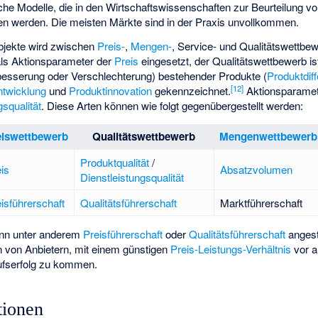
che Modelle, die in den Wirtschaftswissenschaften zur Beurteilung v
 werden. Die meisten Märkte sind in der Praxis unvollkommen.
objekte wird zwischen
Preis-
,
Mengen-
,
Service-
und
Qualitätswettbe
als Aktionsparameter der
Preis
eingesetzt, der Qualitätswettbewerb ist
rbesserung oder Verschlechterung) bestehender Produkte (
Produktdif
[
12
]
ntwicklung
und
Produktinnovation
gekennzeichnet.
Aktionsparamete
gsqualität
. Diese Arten können wie folgt gegenübergestellt werden:
eiswettbewerb
Qualitätswettbewerb
Mengenwettbewerb
Produktqualität
/
is
Absatzvolumen
Dienstleistungsqualität
isführerschaft
Qualitätsführerschaft
Marktführerschaft
nn unter anderem
Preisführerschaft
oder
Qualitätsführerschaft
angest
en von Anbietern, mit einem günstigen
Preis-Leistungs-Verhältnis
vor a
fserfolg zu kommen.
tionen