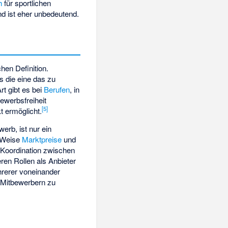
h
für sportlichen
nd ist eher unbedeutend.
ichen Definition.
s die eine das zu
t gibt es bei
Berufen
, in
ewerbsfreiheit
[
5
]
t ermöglicht.
erb, ist nur ein
e Weise
Marktpreise
und
 Koordination zwischen
eren Rollen als Anbieter
rerer voneinander
 Mitbewerbern zu