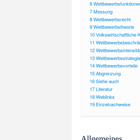
6
Wettbewerbsfunktione
7
Messung
8
Wettbewerbsrecht
9
Wettbewerbstheorie
10
Volkswirtschaftliche
11
Wettbewerbsbeschrän
12
Wettbewerbsintensitä
13
Wettbewerbsstrategi
14
Wettbewerbsvorteile
15
Abgrenzung
16
Siehe auch
17
Literatur
18
Weblinks
19
Einzelnachweise
Allgemeines