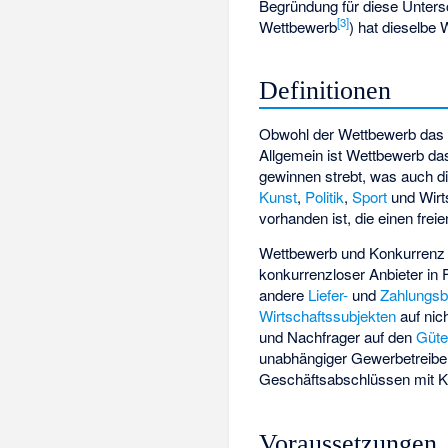
Begründung für diese Untersc
[
3
]
Wettbewerb
) hat dieselbe
Definitionen
Obwohl der Wettbewerb das
Allgemein ist Wettbewerb da
gewinnen strebt, was auch di
Kunst
,
Politik
,
Sport
und Wirt
vorhanden ist, die einen frei
Wettbewerb und Konkurrenz be
konkurrenzloser Anbieter in
andere
Liefer-
und
Zahlungs
Wirtschaftssubjekten
auf nich
und Nachfrager auf den
Güte
unabhängiger Gewerbetreibe
Geschäftsabschlüssen mit K
Voraussetzungen