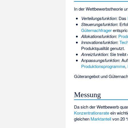
In der Wettbewerbstheorie u
Verteilungsfunktion
: Das
Steuerungsfunktion
: Erf
Güternachfrager
entspric
Allokationsfunktion
:
Prod
Innovationsfunktion
:
Tech
Produktqualität genutzt.
Anreizfunktion
: Sie trei
A
npassungsfunktion
: Au
Produktionsprogramme
,
Güterangebot und Güternach
Messung
Da sich der Wettbewerb quant
Konzentrationsrate
ein wichti
gleichen
Marktanteil
von 20 %