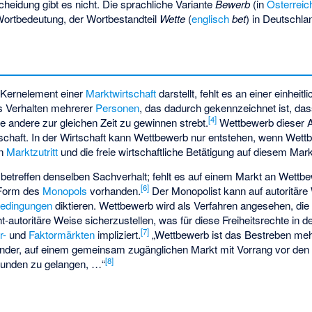
heidung gibt es nicht. Die sprachliche Variante
Bewerb
(in
Österreic
 Wortbedeutung, der Wortbestandteil
Wette
(
englisch
bet
) in Deutschla
 Kernelement einer
Marktwirtschaft
darstellt, fehlt es an einer einheitl
s Verhalten mehrerer
Personen
, das dadurch gekennzeichnet ist, das
[
4
]
e andere zur gleichen Zeit zu gewinnen strebt.
Wettbewerb dieser Ar
schaft. In der Wirtschaft kann Wettbewerb nur entstehen, wenn
Wettb
en
Marktzutritt
und die freie wirtschaftliche Betätigung auf diesem Mark
treffen denselben Sachverhalt; fehlt es auf einem Markt an Wettbew
[
6
]
 Form des
Monopols
vorhanden.
Der Monopolist kann auf autoritär
bedingungen
diktieren. Wettbewerb wird als Verfahren angesehen, die
t-autoritäre Weise sicherzustellen, was für diese Freiheitsrechte in d
[
7
]
r-
und
Faktormärkten
impliziert.
„Wettbewerb ist das Bestreben meh
nder, auf einem gemeinsam zugänglichen Markt mit Vorrang vor den
[
8
]
unden zu gelangen, …“