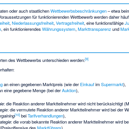
vaten oder auch staatlichen
Wettbewerbsbeschränkungen
– etwa bei
 Voraussetzungen für funktionierenden Wettbewerb werden daher häufi
iheit
,
Niederlassungsfreiheit
,
Vertragsfreiheit
, eine funktionsfähige
Ju
m
, ein funktionierendes
Währungssystem
,
Markttransparenz
und
Mark
[
9
]
Arten des Wettbewerbs unterschieden werden:
rhalten
:
ng
an einen gegebenen Marktpreis (wie der
Einkauf
im
Supermarkt
),
n eine gegebene Menge (bei der
Auktion
),
ie
: die Reaktion anderer Marktteilnehmer wird nicht berücksichtigt (
tegie
: die vermutete Reaktion anderer Marktteilnehmer wird bei der W
[
10
]
rgaining
bei
Tarifverhandlungen
),
ategie
: die vorab bekannte Reaktion anderer Marktteilnehmer wird be
 (Preisoffensive des
Marktführers
).