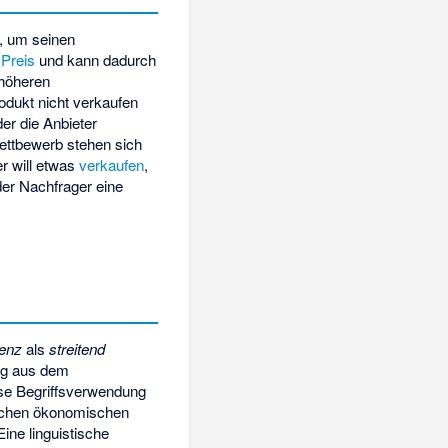
, um seinen
n
Preis
und kann dadurch
 höheren
odukt nicht verkaufen
der die Anbieter
ettbewerb stehen sich
r will etwas
verkaufen
,
er Nachfrager eine
enz
als
streitend
tung aus dem
ese Begriffsverwendung
lichen ökonomischen
Eine linguistische