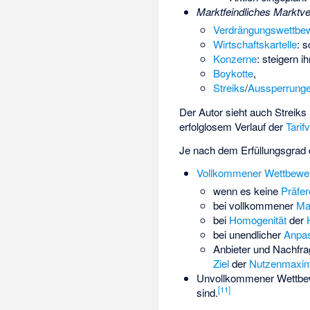
Marktfeindliches Marktve
Verdrängungswettbe
Wirtschaftskartelle
: 
Konzerne
: steigern i
Boykotte
,
Streiks
/
Aussperrung
Der Autor sieht auch Streiks
erfolglosem Verlauf der
Tarif
Je nach dem Erfüllungsgrad
Vollkommener Wettbewe
wenn es keine
Präfe
bei vollkommener
Ma
bei
Homogenität
der
bei unendlicher
Anpas
Anbieter und Nachfra
Ziel
der
Nutzenmaxim
Unvollkommener Wettbe
[
11
]
sind.