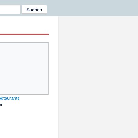
estaurants
er