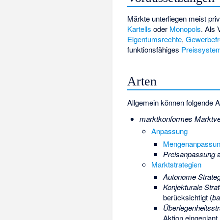
Märkte unterliegen meist pri
Kartells
oder
Monopols
. Als
Eigentumsrechte
,
Gewerbefre
funktionsfähiges
Preissyste
Arten
Allgemein können folgende 
marktkonformes Marktve
Anpassung
Mengenanpassu
Preisanpassung
a
Marktstrategien
Autonome Strateg
Konjekturale Stra
berücksichtigt (
ba
Überlegenheitsstr
Aktion eingeplant