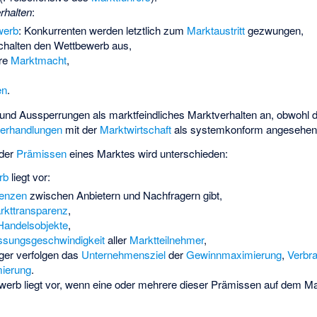
rhalten
:
werb
: Konkurrenten werden letztlich zum
Marktaustritt
gezwungen,
schalten den Wettbewerb aus,
hre
Marktmacht
,
en
.
 und Aussperrungen als marktfeindliches Marktverhalten an, obwohl 
verhandlungen
mit der
Marktwirtschaft
als systemkonform angesehen
 der
Prämissen
eines Marktes wird unterschieden:
rb
liegt vor:
renzen
zwischen Anbietern und Nachfragern gibt,
rkttransparenz
,
Handelsobjekte
,
sungsgeschwindigkeit
aller
Marktteilnehmer
,
ger verfolgen das
Unternehmensziel
der
Gewinnmaximierung
,
Verbr
ierung
.
werb
liegt vor, wenn eine oder mehrere dieser Prämissen auf dem Ma