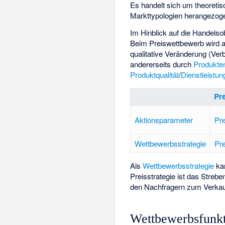
Es handelt sich um theoretis
Markttypologien
herangezogen
Im Hinblick auf die Handels
Beim Preiswettbewerb wird 
qualitative Veränderung (Ve
andererseits durch
Produkte
Produktqualität
/
Dienstleistun
Pr
Aktionsparameter
Pre
Wettbewerbsstrategie
Pre
Als
Wettbewerbsstrategie
ka
Preisstrategie ist das Streb
den Nachfragern zum Verkau
Wettbewerbsfunk