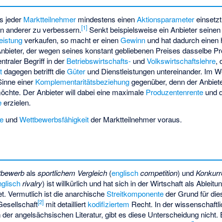
ss jeder
Marktteilnehmer
mindestens einen
Aktionsparameter
einsetzt
[
1
]
n anderer zu verbessern.
Senkt beispielsweise ein Anbieter seine
eistung
verkaufen, so macht er einen
Gewinn
und hat dadurch einen
Anbieter, der wegen seines konstant gebliebenen Preises dasselbe Pr
ntraler Begriff in der
Betriebswirtschafts-
und
Volkswirtschaftslehre
, 
t
dagegen betrifft die
Güter
und Dienstleistungen untereinander. Im W
Sinne einer
Komplementaritätsbeziehung
gegenüber, denn der Anbiete
chte. Der Anbieter will dabei eine maximale
Produzentenrente
und d
e
erzielen.
te
und
Wettbewerbsfähigkeit
der Marktteilnehmer voraus.
tbewerb
als
sportlichem Vergleich
(
englisch
competition
) und
Konkurr
nglisch
rivalry
) ist willkürlich und hat sich in der Wirtschaft als Ablei
t. Vermutlich ist die anarchische
Streitkomponente
der Grund für di
[
2
]
esellschaft
mit detailliert
kodifiziertem
Recht. In der wissenschaft
 der angelsächsischen Literatur, gibt es diese Unterscheidung nicht. 