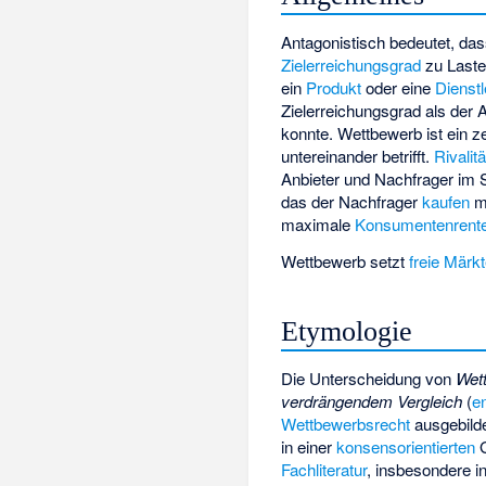
Antagonistisch bedeutet, da
Zielerreichungsgrad
zu Laste
ein
Produkt
oder eine
Dienstl
Zielerreichungsgrad als der 
konnte. Wettbewerb ist ein ze
untereinander betrifft.
Rivalitä
Anbieter und Nachfrager im 
das der Nachfrager
kaufen
mö
maximale
Konsumentenrent
Wettbewerb setzt
freie Märk
Etymologie
Die Unterscheidung von
Wet
verdrängendem Vergleich
(
e
Wettbewerbsrecht
ausgebilde
in einer
konsensorientierten
G
Fachliteratur
, insbesondere in