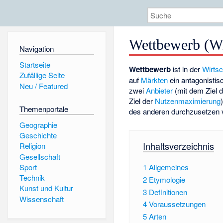
Wettbewerb (Wi
Navigation
Startseite
Wettbewerb
ist in der
Wirtsc
Zufällige Seite
auf
Märkten
ein antagonisti
Neu / Featured
zwei
Anbieter
(mit dem Ziel 
Ziel der
Nutzenmaximierung
Themenportale
des anderen durchzusetzen 
Geographie
Geschichte
Inhaltsverzeichnis
Religion
Gesellschaft
Sport
1
Allgemeines
Technik
2
Etymologie
Kunst und Kultur
3
Definitionen
Wissenschaft
4
Voraussetzungen
5
Arten