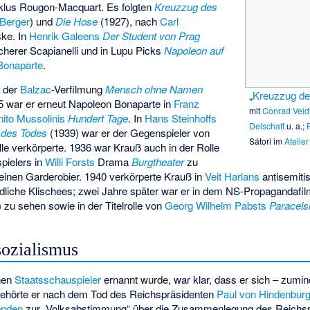
lus Rougon-Macquart. Es folgten
Kreuzzug des
 Berger
) und
Die Hose
(1927), nach
Carl
ske. In
Henrik Galeens
Der Student von Prag
cherer Scapianelli und in Lupu Picks
Napoleon auf
Bonaparte
.
n der
Balzac
-Verfilmung
Mensch ohne Namen
„
Kreuzzug d
35 war er erneut Napoleon Bonaparte in
Franz
mit
Conrad Veid
ito Mussolinis
Hundert Tage
. In
Hans Steinhoffs
Delschaft
u. a.;
 des Todes
(1939) war er der Gegenspieler von
Sátori
im
Atelie
olle verkörperte. 1936 war Krauß auch in der Rolle
pielers in
Willi Forsts
Drama
Burgtheater
zu
seinen Garderobier. 1940 verkörperte Krauß in
Veit Harlans
antisemiti
eindliche Klischees; zwei Jahre später war er in dem NS-Propagandafi
) zu sehen sowie in der Titelrolle von
Georg Wilhelm Pabsts
Paracels
sozialismus
hen
Staatsschauspieler
ernannt wurde, war klar, dass er sich – zumin
gehörte er nach dem Tod des Reichspräsidenten
Paul von Hindenbur
enden
zur „Volksabstimmung“ über die Zusammenlegung des Reichsp