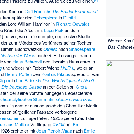
ische Präsenz zu wirken, Ausdruck zu verleihen.
ß den Koch in
Carl Froelichs
Die Brüder Karamasoff
in Jahr später den
Robespierre
in
Dimitri
 den Lord William Hamilton in
Richard Oswalds
ob Krauß die Arbeit mit
Lupu Pick
an dem
) hervor, wo er die dumpfe, depressive Studie
Werner Krauß
, der zum Mörder des Verführers seiner Tochter
Das Cabinet d
n Dimitri Buchowetzkis
Othello
nach
Shakespeare
Nathan der Weise
nach
G. E. Lessings
Drama.
gie von
Hans Behrendt
den liberalen Hauslehrer in
g
und wieder mit Robert Wiene
I.N.R.I.
, wo er an
nd
Henny Porten
den
Pontius Pilatus
spielte. Er war
Ripper
in
Leo Birinskis
Das Wachsfigurenkabinett
s
Die freudlose Gasse
an der Seite von
Greta
ter, der seine Vorräte nur gegen Liebesdienste
choanalytischen
Stummfilm
Geheimnisse einer
bst), in dem er nuancenreich den Chemiker Martin
 dessen bürgerlicher Fassade verborgene
sessionen
zu Tage treten. 1925 spielte Krauß den
Murnaus
Molière
-Verfilmung
Tartüff
mit
Emil
d 1926 drehte er mit
Jean Renoir
Nana
nach
Émile