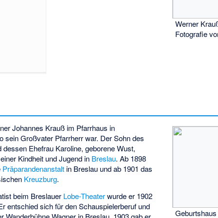
Werner Krauß
Fotografie v
ner Johannes Krauß im Pfarrhaus in
 sein Großvater Pfarrherr war. Der Sohn des
 dessen Ehefrau Karoline, geborene Wust,
seiner Kindheit und Jugend in
Breslau
. Ab 1898
e
Präparandenanstalt
in Breslau und ab 1901 das
sischen
Kreuzburg
.
tatist beim Breslauer
Lobe-Theater
wurde er 1902
Er entschied sich für den Schauspielerberuf und
Geburtshaus
 der Wanderbühne Wagner in Breslau. 1903 gab er