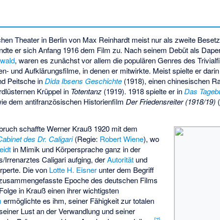
n Theater in Berlin von Max Reinhardt meist nur als zweite Besetzu
andte er sich Anfang 1916 dem Film zu. Nach seinem Debüt als Daper
swald
, waren es zunächst vor allem die populären Genres des Trivialf
en- und Aufklärungsfilme, in denen er mitwirkte. Meist spielte er dar
und Peitsche in
Dida Ibsens Geschichte
(1918), einen chinesischen Ra
dlüsternen Krüppel in
Totentanz
(1919). 1918 spielte er in
Das Tagebu
ie dem antifranzösischen Historienfilm
Der Friedensreiter (1918/19)
(
hbruch schaffte Werner Krauß 1920 mit dem
abinet des Dr. Caligari
(Regie:
Robert Wiene
), wo
eidt
in Mimik und Körpersprache ganz in der
/Irrenarztes Caligari aufging, der
Autorität
und
rperte. Die von
Lotte H. Eisner
unter dem Begriff
 zusammengefasste Epoche des deutschen Films
Folge in Krauß einen ihrer wichtigsten
m
ermöglichte es ihm, seiner Fähigkeit zur totalen
, seiner Lust an der Verwandlung und seiner
[
7
]