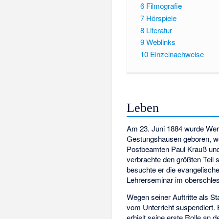
6
Filmografie
7
Hörspiele
8
Literatur
9
Weblinks
10
Einzelnachweise
Leben
Am 23. Juni 1884 wurde Wer
Gestungshausen geboren, wo
Postbeamten Paul Krauß und
verbrachte den größten Teil 
besuchte er die evangelisch
Lehrerseminar im oberschle
Wegen seiner Auftritte als S
vom Unterricht suspendiert. 
erhielt seine erste Rolle an