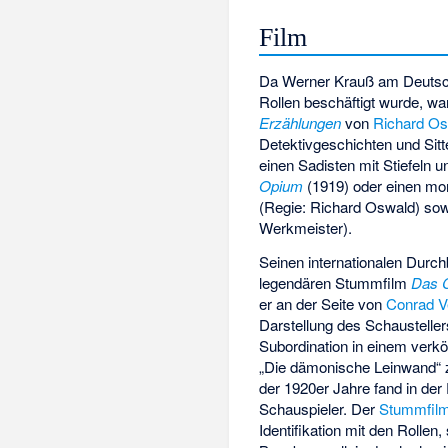
Film
Da Werner Krauß am Deutsche
Rollen beschäftigt wurde, w
Erzählungen
von
Richard O
Detektivgeschichten und Sitt
einen Sadisten mit Stiefeln 
Opium
(1919) oder einen mor
(Regie: Richard Oswald) sow
Werkmeister).
Seinen internationalen Durc
legendären Stummfilm
Das C
er an der Seite von
Conrad V
Darstellung des Schaustellers
Subordination in einem verkö
„Die dämonische Leinwand“
der 1920er Jahre fand in der 
Schauspieler. Der
Stummfil
Identifikation mit den Rollen