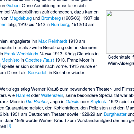
von
Guben
. Ohne Ausbildung musste er sich
ben bei Wanderbühnen zufriedengeben, dazu kamen
n von
Magdeburg
und
Bromberg
(1905/06). 1907 bis
hen
tätig, 1910 bis 1912 in
Nürnberg
, 1912/13 am
len, engagierte ihn
Max Reinhardt
1913 am
unächst nur als zweite Besetzung oder in kleineren
 in
Frank Wedekinds
Musik
1913, König Claudius in
Gedenktafel 
,
Mephisto
in
Goethes
Faust
1913, Franz Moor in
Wien-Alsergr
]
spielte er sich schnell nach vorne. 1915 wurde er
gem Dienst als
Seekadett
in Kiel aber wieder
ltkriegs stieg Werner Krauß zum bewunderten Theater- und Filmstar
ters wie
Hamlet
oder
Wallenstein
, seine besondere Spezialität war ab
Franz Moor in
Die Räuber
, Jago in
Othello
oder
Shylock
. 1922 spielte 
n Quarantänemeister, den Kohlenträger, den Polizisten und den Magi
26 bis 1931 am Deutschen Theater sowie 1928/29 am
Burgtheater
und
 Im Jahr 1929 wurde Werner Krauß zum Vorstandsmitglied der neu g
[
4
]
hlt.