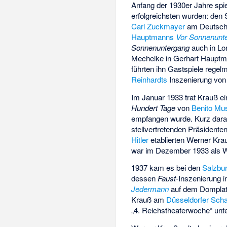
Anfang der 1930er Jahre spi
erfolgreichsten wurden: den
Carl Zuckmayer
am Deutsche
Hauptmanns
Vor Sonnenunt
Sonnenuntergang
auch in Lo
Mechelke in Gerhart Haupt
führten ihn Gastspiele rege
Reinhardts
Inszenierung vo
Im Januar 1933 trat Krauß e
Hundert Tage
von
Benito Mus
empfangen wurde. Kurz dar
stellvertretenden Präsidente
Hitler
etablierten Werner Krau
war im Dezember 1933 als W
1937 kam es bei den
Salzbur
dessen
Faust
-Inszenierung i
Jedermann
auf dem Domplatz 
Krauß am
Düsseldorfer Sch
„4. Reichstheaterwoche“ unt