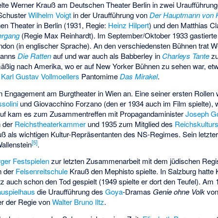
elte Werner Krauß am Deutschen Theater Berlin in zwei Uraufführunge
 Schuster
Wilhelm Voigt
in der Uraufführung von
Der Hauptmann von 
n Theater in Berlin (1931, Regie:
Heinz Hilpert
) und den Matthias C
ergang
(Regie Max Reinhardt). Im September/Oktober 1933 gastiert
ndon (in englischer Sprache). An den verschiedensten Bühnen trat W
manns
Die Ratten
auf und war auch als Babberley in
Charleys Tante
zu
lmäßig nach Amerika, wo er auf New Yorker Bühnen zu sehen war, et
n
Karl Gustav Vollmoellers
Pantomime
Das Mirakel
.
in Engagement am Burgtheater in Wien an. Eine seiner ersten Rollen
solini
und Giovacchino Forzano (den er 1934 auch im Film spielte), 
auf kam es zum Zusammentreffen mit Propagandaminister
Joseph G
n der
Reichstheaterkammer
und 1935 zum Mitglied des
Reichskultur
ß als wichtigen Kultur-Repräsentanten des NS-Regimes. Sein letzter 
[
5
]
allenstein
.
ger Festspielen
zur letzten Zusammenarbeit mit dem jüdischen Regi
n der
Felsenreitschule
Krauß den Mephisto spielte. In Salzburg hatte 
auch schon den Tod gespielt (1949 spielte er dort den Teufel). Am 1
auspielhaus
die Uraufführung des
Goya
-Dramas
Genie ohne Volk
von 
er der Regie von
Walter Bruno Iltz
.