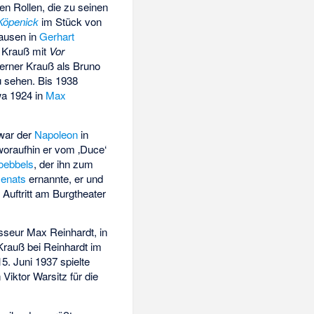
n Rollen, die zu seinen
Köpenick
im Stück von
lausen in
Gerhart
e Krauß mit
Vor
erner Krauß als Bruno
 sehen. Bis 1938
wa 1924 in
Max
 war der
Napoleon
in
woraufhin er vom ‚Duce‘
oebbels
, der ihn zum
senats
ernannte, er und
Auftritt am Burgtheater
sseur Max Reinhardt, in
Krauß bei Reinhardt im
5. Juni 1937 spielte
Viktor Warsitz für die