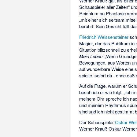
Werner Krauß galt als einer 
Schauspieler aller Zeiten“ u
Reichtum an Phantasie verha
„mit einer sich seltsam mitte
berührt. Sein Gesicht füllt da
Friedrich Weissensteiner
schr
Magier, der das Publikum in 
Situation blitzschnell zu erhe
Mein Leben
: „Wenn Gründgen
Bewegungen, aus Worten und
auf wunderbare Weise eine so
spielte, sofort da - ohne daß
Auf die Frage, warum er Scha
beschrieb er wie folgt: „Ich 
meinem Ohr spreche ich nac
und meinem Rhythmus spüre, 
sind und ich nicht gestimmt b
Der Schauspieler
Oskar Wer
Werner Krauß Oskar Werner