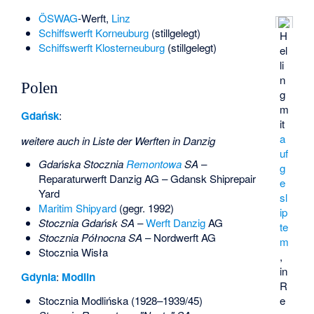
ÖSWAG
-Werft,
Linz
Schiffswerft Korneuburg
(stillgelegt)
H
Schiffswerft Klosterneuburg
(stillgelegt)
el
li
n
Polen
g
m
Gdańsk
:
it
a
weitere auch in
Liste der Werften in Danzig
uf
Gdańska Stocznia
Remontowa
SA
–
g
Reparaturwerft Danzig AG – Gdansk Shiprepair
e
Yard
sl
Maritim Shipyard
(gegr. 1992)
ip
Stocznia Gdańsk SA
–
Werft Danzig
AG
te
Stocznia Północna SA
– Nordwerft AG
m
Stocznia Wisła
,
in
Gdynia
:
Modlin
R
Stocznia Modlińska
(1928–1939/45)
e