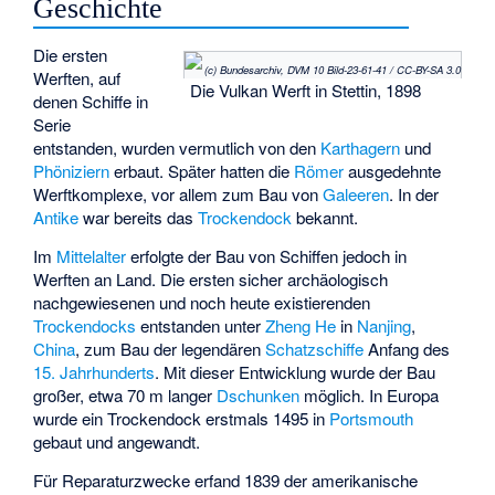
Geschichte
Die ersten
(c) Bundesarchiv, DVM 10 Bild-23-61-41 / CC-BY-SA 3.0
Werften, auf
Die Vulkan Werft in Stettin, 1898
denen Schiffe in
Serie
entstanden, wurden vermutlich von den
Karthagern
und
Phöniziern
erbaut. Später hatten die
Römer
ausgedehnte
Werftkomplexe, vor allem zum Bau von
Galeeren
. In der
Antike
war bereits das
Trockendock
bekannt.
Im
Mittelalter
erfolgte der Bau von Schiffen jedoch in
Werften an Land. Die ersten sicher archäologisch
nachgewiesenen und noch heute existierenden
Trockendocks
entstanden unter
Zheng He
in
Nanjing
,
China
, zum Bau der legendären
Schatzschiffe
Anfang des
15. Jahrhunderts
. Mit dieser Entwicklung wurde der Bau
großer, etwa 70 m langer
Dschunken
möglich. In Europa
wurde ein Trockendock erstmals 1495 in
Portsmouth
gebaut und angewandt.
Für Reparaturzwecke erfand 1839 der amerikanische