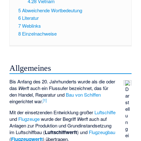
4.28
Vietnam
5
Abweichende Wortbedeutung
6
Literatur
7
Weblinks
8
Einzelnachweise
Allgemeines
Bis Anfang des 20. Jahrhunderts wurde als die oder
das
Werft
auch ein Flussufer bezeichnet, das für
D
den Handel, Reparatur und
Bau von Schiffen
ar
[
1
]
eingerichtet war.
st
ell
Mit der einsetzenden Entwicklung großer
Luftschiffe
u
und
Flugzeuge
wurde der Begriff
Werft
auch auf
n
Anlagen zur Produktion und Grundinstandsetzung
g
im Luftschiffbau (
Luftschiffwerft
) und
Flugzeugbau
ei
(
Flugzeugwerft
) übertragen.