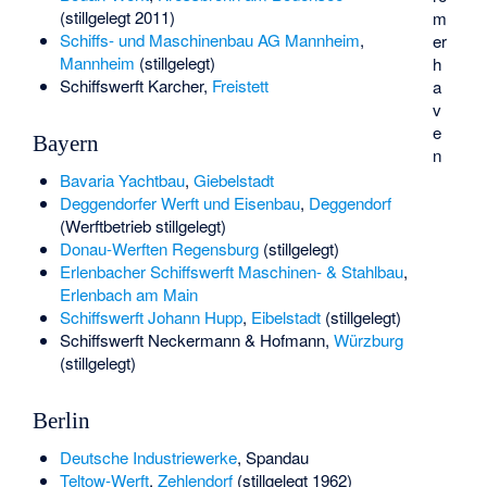
(stillgelegt 2011)
m
Schiffs- und Maschinenbau AG Mannheim
,
er
Mannheim
(stillgelegt)
h
Schiffswerft Karcher
,
Freistett
a
v
e
Bayern
n
Bavaria Yachtbau
,
Giebelstadt
Deggendorfer Werft und Eisenbau
,
Deggendorf
(Werftbetrieb stillgelegt)
Donau-Werften
Regensburg
(stillgelegt)
Erlenbacher Schiffswerft Maschinen- & Stahlbau
,
Erlenbach am Main
Schiffswerft Johann Hupp
,
Eibelstadt
(stillgelegt)
Schiffswerft Neckermann & Hofmann
,
Würzburg
(stillgelegt)
Berlin
Deutsche Industriewerke
, Spandau
Teltow-Werft
,
Zehlendorf
(stillgelegt 1962)