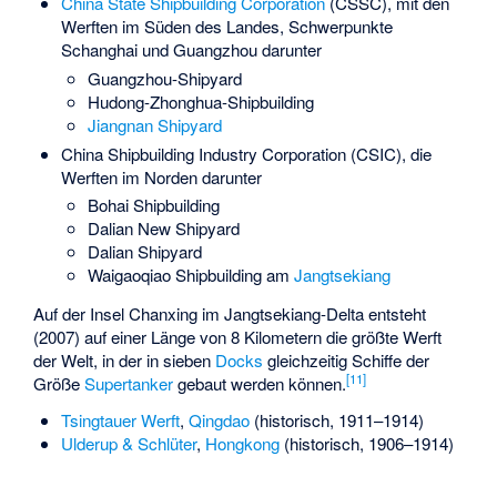
China State Shipbuilding Corporation
(CSSC), mit den
Werften im Süden des Landes, Schwerpunkte
Schanghai und Guangzhou darunter
Guangzhou-Shipyard
Hudong-Zhonghua-Shipbuilding
Jiangnan Shipyard
China Shipbuilding Industry Corporation
(CSIC), die
Werften im Norden darunter
Bohai Shipbuilding
Dalian New Shipyard
Dalian Shipyard
Waigaoqiao Shipbuilding am
Jangtsekiang
Auf der Insel
Chanxing
im Jangtsekiang-Delta entsteht
(2007) auf einer Länge von 8 Kilometern die größte Werft
der Welt, in der in sieben
Docks
gleichzeitig Schiffe der
[
11
]
Größe
Supertanker
gebaut werden können.
Tsingtauer Werft
,
Qingdao
(historisch, 1911–1914)
Ulderup & Schlüter
,
Hongkong
(historisch, 1906–1914)