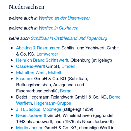
Niedersachsen
weitere auch in
Werften an der Unterweser
weitere auch in
Werften in Cuxhaven
siehe auch
Schiffbau in Ostfriesland und Papenburg
Abeking & Rasmussen
Schiffs- und Yachtwerft GmbH
& Co. KG,
Lemwerder
Heinrich Brand Schiffswerft
, Oldenburg (stillgelegt)
Cassens-Werft
GmbH,
Emden
Elsflether Werft
,
Elsfleth
Fassmer
GmbH & Co. KG (Schiffbau,
Rettungsbootsbau, Anlagenbau und
Faserverbundtechnik),
Berne
Detlef Hegemann Rolandwerft
GmbH & Co. KG,
Berne
,
Warfleth
,
Hegemann-Gruppe
J. H. Jacobs
,
Moorrege
(stillgelegt 1959)
Neue Jadewerft
GmbH, Wilhelmshaven (gegründet
1948 als Jadewerft, nach 1979 als Neue Jadewerft)
Martin Jansen
GmbH & Co. KG, ehemalige Werft in