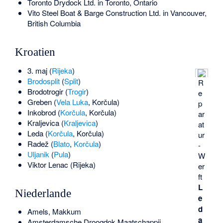
Toronto Drydock Ltd. in Toronto, Ontario
Vito Steel Boat & Barge Construction Ltd. in Vancouver,
British Columbia
Kroatien
3. maj
(
Rijeka
)
Brodosplit
(
Split
)
R
Brodotrogir
(
Trogir
)
e
Greben
(
Vela Luka
, Korčula)
p
Inkobrod
(
Korčula
, Korčula)
ar
Kraljevica
(
Kraljevica
)
at
Leda
(
Korčula
, Korčula)
ur
Radež
(
Blato
,
Korčula
)
-
Uljanik
(
Pula
)
W
Viktor Lenac
(Rijeka)
er
ft
L
Niederlande
e
d
Amels
, Makkum
a
Amsterdamsche Droogdok Maatschappij
,