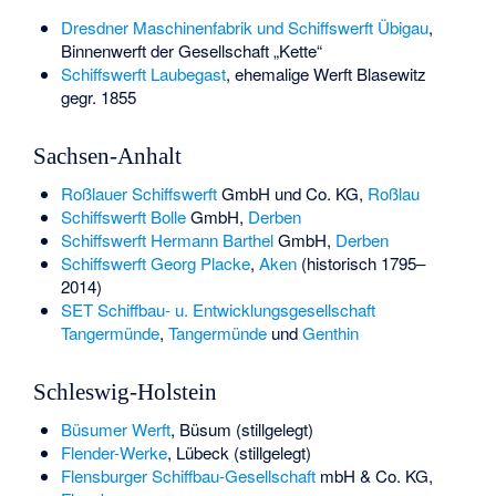
Dresdner Maschinenfabrik und Schiffswerft Übigau
,
Binnenwerft der Gesellschaft „Kette“
Schiffswerft Laubegast
, ehemalige Werft Blasewitz
gegr. 1855
Sachsen-Anhalt
Roßlauer Schiffswerft
GmbH und Co. KG,
Roßlau
Schiffswerft Bolle
GmbH,
Derben
Schiffswerft Hermann Barthel
GmbH,
Derben
Schiffswerft Georg Placke
,
Aken
(historisch 1795–
2014)
SET Schiffbau- u. Entwicklungsgesellschaft
Tangermünde
,
Tangermünde
und
Genthin
Schleswig-Holstein
Büsumer Werft
, Büsum (stillgelegt)
Flender-Werke
, Lübeck (stillgelegt)
Flensburger Schiffbau-Gesellschaft
mbH & Co. KG,