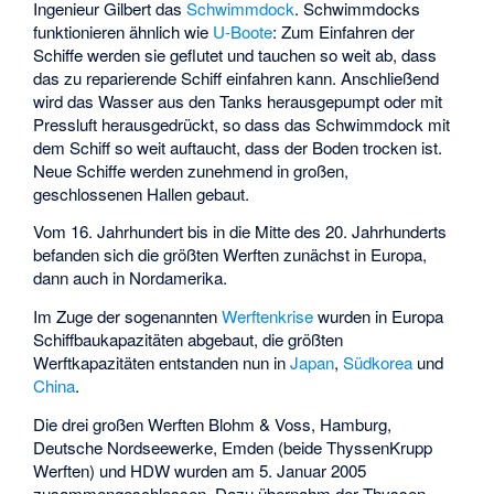
Ingenieur Gilbert das
Schwimmdock
. Schwimmdocks
funktionieren ähnlich wie
U-Boote
: Zum Einfahren der
Schiffe werden sie geflutet und tauchen so weit ab, dass
das zu reparierende Schiff einfahren kann. Anschließend
wird das Wasser aus den Tanks herausgepumpt oder mit
Pressluft herausgedrückt, so dass das Schwimmdock mit
dem Schiff so weit auftaucht, dass der Boden trocken ist.
Neue Schiffe werden zunehmend in großen,
geschlossenen Hallen gebaut.
Vom 16. Jahrhundert bis in die Mitte des 20. Jahrhunderts
befanden sich die größten Werften zunächst in Europa,
dann auch in Nordamerika.
Im Zuge der sogenannten
Werftenkrise
wurden in Europa
Schiffbaukapazitäten abgebaut, die größten
Werftkapazitäten entstanden nun in
Japan
,
Südkorea
und
China
.
Die drei großen Werften Blohm & Voss, Hamburg,
Deutsche Nordseewerke, Emden (beide ThyssenKrupp
Werften) und HDW wurden am 5. Januar 2005
zusammengeschlossen. Dazu übernahm der Thyssen-