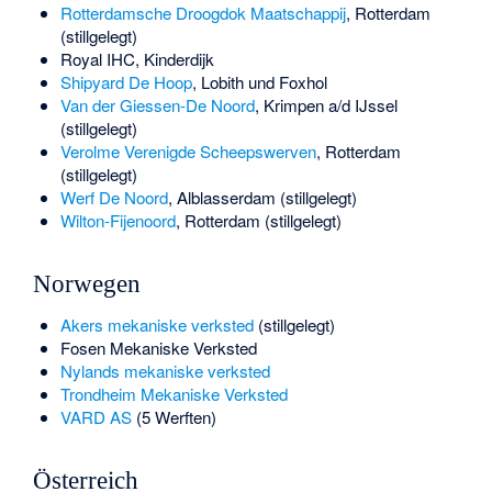
Rotterdamsche Droogdok Maatschappij
, Rotterdam
(stillgelegt)
Royal IHC
, Kinderdijk
Shipyard De Hoop
, Lobith und Foxhol
Van der Giessen-De Noord
, Krimpen a/d IJssel
(stillgelegt)
Verolme Verenigde Scheepswerven
, Rotterdam
(stillgelegt)
Werf De Noord
, Alblasserdam (stillgelegt)
Wilton-Fijenoord
, Rotterdam (stillgelegt)
Norwegen
Akers mekaniske verksted
(stillgelegt)
Fosen Mekaniske Verksted
Nylands mekaniske verksted
Trondheim Mekaniske Verksted
VARD AS
(5 Werften)
Österreich