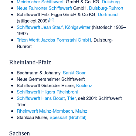
Meidericher Schiffswerft
GmbH & Co. KG,
Duisburg
Neue Ruhrorter Schiffswerft
GmbH,
Duisburg-Ruhrort
Schiffswerft Fritz Figge GmbH & Co KG,
Dortmund
[
10
]
(stillgelegt 2009)
Schiffswerft Jean Stauf
,
Königswinter
(historisch 1902–
1967)
Triton Werft Jacobs Formstahl GmbH
, Duisburg-
Ruhrort
Rheinland-Pfalz
Bachmann & Johanny
,
Sankt Goar
Neue Germersheimer Schiffswerft
Schiffswerft Gebrüder Elsner
,
Koblenz
Schiffswerft Hilgers
Rheinbrohl
Schiffswerft Hans Boost
,
Trier
, seit 2004: Schiffswerft
Trier
Rheinwerft Mainz-Mombach
,
Mainz
Stahlbau Müller
,
Spessart (Brohltal)
Sachsen