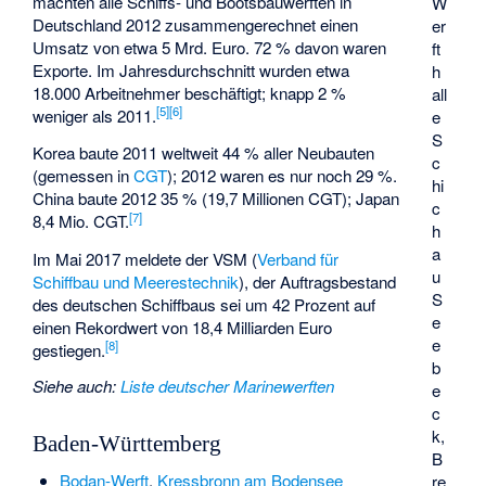
machten alle Schiffs- und Bootsbauwerften in
W
Deutschland 2012 zusammengerechnet einen
er
Umsatz von etwa 5 Mrd. Euro. 72 % davon waren
ft
Exporte. Im Jahresdurchschnitt wurden etwa
h
18.000 Arbeitnehmer beschäftigt; knapp 2 %
all
[
5
]
[
6
]
weniger als 2011.
e
S
Korea baute 2011 weltweit 44 % aller Neubauten
c
(gemessen in
CGT
); 2012 waren es nur noch 29 %.
hi
China baute 2012 35 % (19,7 Millionen CGT); Japan
c
[
7
]
8,4 Mio. CGT.
h
a
Im Mai 2017 meldete der VSM (
Verband für
u
Schiffbau und Meerestechnik
), der Auftragsbestand
S
des deutschen Schiffbaus sei um 42 Prozent auf
e
einen Rekordwert von 18,4 Milliarden Euro
e
[
8
]
gestiegen.
b
Siehe auch
:
Liste deutscher Marinewerften
e
c
k,
Baden-Württemberg
B
Bodan-Werft
,
Kressbronn am Bodensee
re