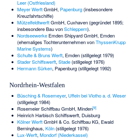
Leer (Ostfriesland)
Meyer Werft
GmbH,
Papenburg
(insbesondere
Kreuzfahrtschiffe)
Mützelfeldtwerft
GmbH, Cuxhaven (gegründet 1895;
insbesondere Bau von
Schleppern
).
Nordseewerke
Emden Shipyard GmbH, Emden
(ehemaliges Tochterunternehmen von
ThyssenKrupp
Marine Systems
)
Schulte & Bruns Werft
, Emden (stillgelegt 1979)
Stader Schiffswerft
,
Stade
(stillgelegt 1976)
Hermann Sürken
, Papenburg (stillgelegt 1992)
Nordrhein-Westfalen
Büsching & Rosemeyer
,
Uffeln bei Vlotho a. d. Weser
(stillgelegt 1984)
[
9
]
Rosemeier Schiffbau GmbH, Minden
Heinrich Harbisch Schiffswerft
, Duisburg
Kölner Werft
GmbH & Co. Schiffbau KG, Ewald
Berninghaus,
Köln
(stillgelegt 1976)
Lux-Werft
,
Mondorf (Niederkassel)