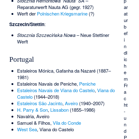
Stocznia Remontowa "Nauta" SA
–
p
Reparaturwerft Nauta AG
(gegr. 1927)
ar
Werft der
Polnischen Kriegsmarine
(?)
at
ur
Szczecin/Stettin
:
b
ef
Stocznia Szczecińska Nowa
–
Neue Stettiner
i
Werft
n
dl
Portugal
ic
h
Estaleiros Mónica
,
Gafanha da Nazaré
(1887–
e
1981)
m
Estaleiros Navais de Peniche
,
Peniche
Fr
Estaleiros Navais de Viana do Castelo
,
Viana do
a
Castelo
(1944–2018)
c
Estaleiros São Jacinto
,
Aveiro
(1940–2007)
ht
H. Parry & Son
,
Lissabon
(1855–1986)
-
Navalria
, Aveiro
u
Samuel & Filhos
,
Vila do Conde
n
West Sea
, Viana do Castelo
d
P