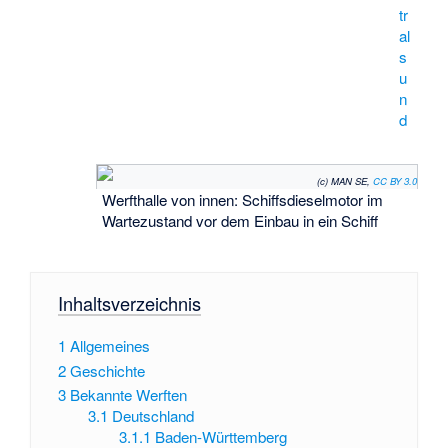
tr
al
s
u
n
d
(c) MAN SE,
CC BY 3.0
Werfthalle von innen: Schiffsdieselmotor im
Wartezustand vor dem Einbau in ein Schiff
Inhaltsverzeichnis
1
Allgemeines
2
Geschichte
3
Bekannte Werften
3.1
Deutschland
3.1.1
Baden-Württemberg