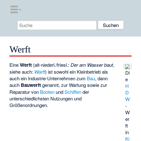
Werft
Eine
Werft
(alt-niederl./friesl.:
Der am Wasser baut
,
siehe auch:
Warft
) ist sowohl ein Kleinbetrieb als
Di
auch ein Industrie-Unternehmen zum
Bau
, dann
e
auch
Bauwerft
genannt, zur Wartung sowie zur
H
Reparatur von
Booten
und
Schiffen
der
D
unterschiedlichsten Nutzungen und
W
Größenordnungen.
-
W
er
ft
in
Ki