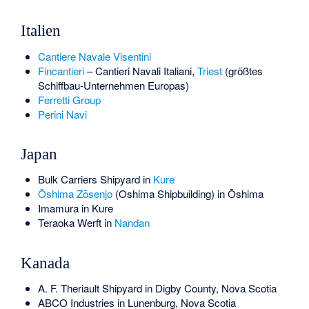
Italien
Cantiere Navale Visentini
Fincantieri
– Cantieri Navali Italiani,
Triest
(größtes
Schiffbau-Unternehmen Europas)
Ferretti Group
Perini Navi
Japan
Bulk Carriers Shipyard
in
Kure
Ōshima Zōsenjo
(Oshima Shipbuilding) in
Ōshima
Imamura
in Kure
Teraoka Werft
in
Nandan
Kanada
A. F. Theriault Shipyard in Digby County, Nova Scotia
ABCO Industries in Lunenburg, Nova Scotia