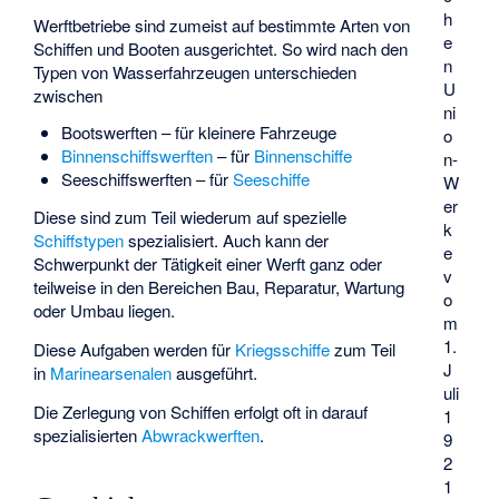
h
Werftbetriebe sind zumeist auf bestimmte Arten von
e
Schiffen und Booten ausgerichtet. So wird nach den
n
Typen von Wasserfahrzeugen unterschieden
U
zwischen
ni
Bootswerften – für kleinere Fahrzeuge
o
Binnenschiffswerften
– für
Binnenschiffe
n-
Seeschiffswerften – für
Seeschiffe
W
er
Diese sind zum Teil wiederum auf spezielle
k
Schiffstypen
spezialisiert. Auch kann der
e
Schwerpunkt der Tätigkeit einer Werft ganz oder
v
teilweise in den Bereichen Bau, Reparatur, Wartung
o
oder Umbau liegen.
m
1.
Diese Aufgaben werden für
Kriegsschiffe
zum Teil
J
in
Marinearsenalen
ausgeführt.
uli
Die Zerlegung von Schiffen erfolgt oft in darauf
1
spezialisierten
Abwrackwerften
.
9
2
1