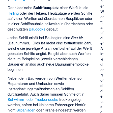
n
er
Der klassische
Schiffbauplatz
einer Werft ist die
W
Helling
oder der Helgen. Heutzutage werden Schiffe
er
auf vielen Werften auf überdachten Bauplätzen oder
ft
in einer Schiffbauhalle, teilweise in überdachten oder
a
geschützten
Baudocks
gebaut.
uf
Jedes Schiff erhält bei Baubeginn eine
Bau-Nr.
d
(Baunummer). Dies ist meist eine fortlaufende Zahl,
er
welche die jeweilige Anzahl der bisher auf der Werft
A
gebauten Schiffe angibt. Es gibt aber auch Werften,
kt
die zum Beispiel bei jeweils verschiedenen
ie
Bauserien analog auch neue Baunummernblöcke
d
beginnen.
er
N
Neben dem Bau werden von Werften ebenso
or
Reparaturen und Umbauten sowie
d
Instandhaltungsmaßnahmen an Schiffen
d
durchgeführt. Auch dabei müssen Schiffe oft in
e
Schwimm- oder Trockendocks
trockengelegt
ut
werden, sofern bei kleineren Fahrzeugen hierfür
s
nicht
Slipanlagen
oder Kräne eingesetzt werden.
c