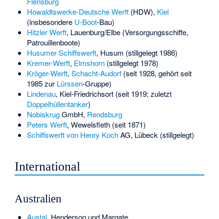
Flensburg
Howaldtswerke-Deutsche Werft
(HDW),
Kiel
(insbesondere
U-Boot
-Bau)
Hitzler Werft
, Lauenburg/Elbe (Versorgungsschiffe,
Patrouillenboote)
Husumer Schiffswerft
, Husum (stillgelegt 1986)
Kremer-Werft
,
Elmshorn
(stillgelegt 1978)
Kröger-Werft
,
Schacht-Audorf
(seit 1928, gehört seit
1985 zur
Lürssen
-Gruppe)
Lindenau
, Kiel-Friedrichsort (seit 1919; zuletzt
Doppelhüllentanker
)
Nobiskrug
GmbH,
Rendsburg
Peters Werft
, Wewelsfleth (seit 1871)
Schiffswerft von Henry Koch
AG, Lübeck (stillgelegt)
International
Australien
Austal
,
Henderson
und
Margate