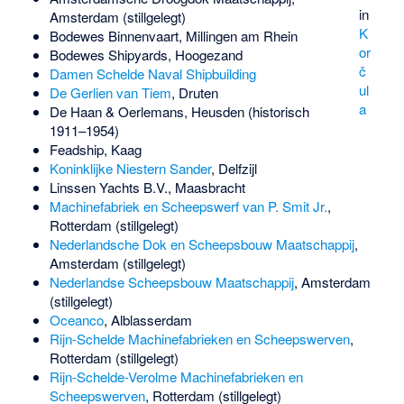
in
Amsterdam (stillgelegt)
K
Bodewes Binnenvaart
, Millingen am Rhein
or
Bodewes Shipyards
, Hoogezand
č
Damen Schelde Naval Shipbuilding
ul
De Gerlien van Tiem
, Druten
a
De Haan & Oerlemans
, Heusden (historisch
1911–1954)
Feadship
, Kaag
Koninklijke Niestern Sander
, Delfzijl
Linssen Yachts B.V.
, Maasbracht
Machinefabriek en Scheepswerf van P. Smit Jr.
,
Rotterdam (stillgelegt)
Nederlandsche Dok en Scheepsbouw Maatschappij
,
Amsterdam (stillgelegt)
Nederlandse Scheepsbouw Maatschappij
, Amsterdam
(stillgelegt)
Oceanco
, Alblasserdam
Rijn-Schelde Machinefabrieken en Scheepswerven
,
Rotterdam (stillgelegt)
Rijn-Schelde-Verolme Machinefabrieken en
Scheepswerven
, Rotterdam (stillgelegt)