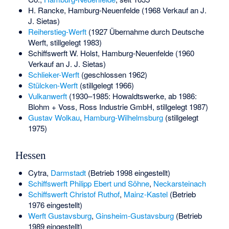
H. Rancke
, Hamburg-Neuenfelde (1968 Verkauf an J.
J. Sietas)
Reiherstieg-Werft
(1927 Übernahme durch Deutsche
Werft, stillgelegt 1983)
Schiffswerft W. Holst
, Hamburg-Neuenfelde (1960
Verkauf an J. J. Sietas)
Schlieker-Werft
(geschlossen 1962)
Stülcken-Werft
(stillgelegt 1966)
Vulkanwerft
(1930–1985: Howaldtswerke, ab 1986:
Blohm + Voss, Ross Industrie GmbH, stillgelegt 1987)
Gustav Wolkau
,
Hamburg-Wilhelmsburg
(stillgelegt
1975)
Hessen
Cytra
,
Darmstadt
(Betrieb 1998 eingestellt)
Schiffswerft Philipp Ebert und Söhne
,
Neckarsteinach
Schiffswerft Christof Ruthof
,
Mainz-Kastel
(Betrieb
1976 eingestellt)
Werft Gustavsburg
,
Ginsheim-Gustavsburg
(Betrieb
1989 eingestellt)