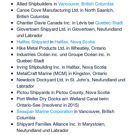
Allied Shipbuilders
in
Vancouver, British Columbia
Canoe Cove Manufacturing Ltd. in North Saanich,
British Columbia
Chantier Davie Canada Inc. in Lévis bei
Quebec-Stadt
Glovertown Shipyard Ltd. in Glovertown, Neufundland
und Labrador
Halifax Shipyard
in
Halifax, Nova Scotia
Hike Metal Products Ltd.
in
Wheatley
, Ontario
Industries Océan inc. und Groupe Océan inc. in
Quebec-Stadt
Irving Shipbuilding Inc. in Halifax, Nova Scotia
MetalCraft Marine (MCM) in Kingston, Ontario
Newdock Dockyard Ltd. in St. John’s, Neufundland und
Labrador
Pictou Shipyards in Pictou County, Nova Scotia
Port Weller Dry Docks am Welland Canal beim
Ontario-See (Insolvenz in 2015)
Seaspan Marine Corporation
in Vancouver, British
Columbia
Shipyard Families Alliance Inc. in Marystown,
Neufundland und Labrador