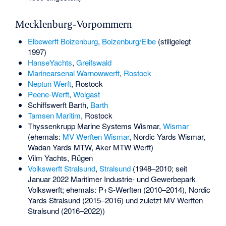
Mecklenburg-Vorpommern
Elbewerft Boizenburg
,
Boizenburg/Elbe
(stillgelegt
1997)
HanseYachts
,
Greifswald
Marinearsenal Warnowwerft
,
Rostock
Neptun Werft
, Rostock
Peene-Werft
,
Wolgast
Schiffswerft Barth
,
Barth
Tamsen Maritim
, Rostock
Thyssenkrupp Marine Systems Wismar
,
Wismar
(ehemals:
MV Werften Wismar
, Nordic Yards Wismar,
Wadan Yards MTW, Aker MTW Werft)
Vilm Yachts, Rügen
Volkswerft Stralsund
,
Stralsund
(1948–2010; seit
Januar 2022 Maritimer Industrie- und Gewerbepark
Volkswerft; ehemals: P+S-Werften (2010–2014), Nordic
Yards Stralsund (2015–2016) und zuletzt MV Werften
Stralsund (2016–2022))