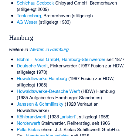
Schichau Seebeck
Shipyard GmbH, Bremerhaven
(stillgelegt 2009)
Tecklenborg
, Bremerhaven (stillgelegt)
AG Weser
(stillgelegt 1983)
Hamburg
weitere in
Werften in Hamburg
Blohm + Voss GmbH
,
Hamburg-Steinwerder
seit 1877
Deutsche Werft
, Finkenwerder (1967 Fusion zur HDW,
stillgelegt 1973)
Howaldtswerke Hamburg
(1967 Fusion zur HDW,
stillgelegt 1985)
Howaldtswerke-Deutsche Werft
(HDW) Hamburg
(1985 Aufgabe des Hamburger Standortes)
Janssen & Schmilinsky
(1928 Verkauf an
Howaldtswerke)
Köhlbrandwerft
(1938
„arisiert“
, stillgelegt 1958)
Norderwerft
Steinwerder, Reiherstieg, seit 1906
Pella Sietas
ehem. J.J. Sietas Schiffswerft GmbH u.
Co.,
Hamburg-Neuenfelde
, seit 1635