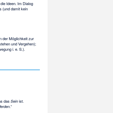
die Ideen. Im Dialog
s (und damit kein
 der Möglichkeit zur
tstehen und Vergehen);
egung i. e. S.).
as das
Sein
ist.
erden
.“