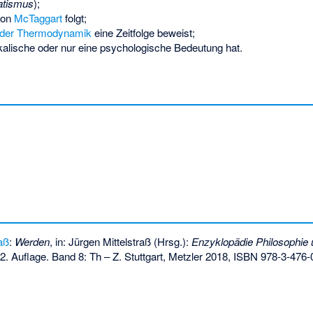
atismus
);
von
McTaggart
folgt;
 der Thermodynamik
eine Zeitfolge beweist;
ikalische oder nur eine psychologische Bedeutung hat.
raß
:
Werden
, in: Jürgen Mittelstraß (Hrsg.):
Enzyklopädie Philosophie
2. Auflage. Band 8: Th – Z. Stuttgart, Metzler 2018,
ISBN 978-3-476-