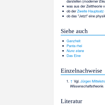
darstellen (
moderner Ele
was aus der Zeittheorie 
ob der
Zweite Hauptsatz
ob das "Jetzt" eine phys
Siehe auch
Ganzheit
Panta rhei
Nunc stans
Das Eine
Einzelnachweise
↑
Vgl.
Jürgen Mittelst
Wissenschaftstheorie.
Literatur