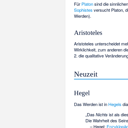
Für
Platon
sind die sinnliche
Sophistes
versucht Platon, d
Werden).
Aristoteles
Aristoteles unterscheidet m
Wirklichkeit, zum anderen di
2. die qualitative Veränderun
Neuzeit
Hegel
Das Werden ist in
Hegels
dia
„Das
Nichts
ist als di
Die Wahrheit des Seins
–
Hegel
:
Enzyklopäd