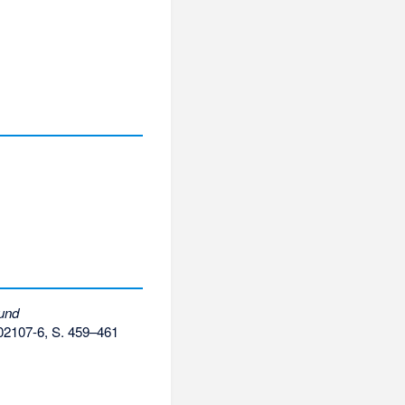
 und
02107-6
, S. 459–461