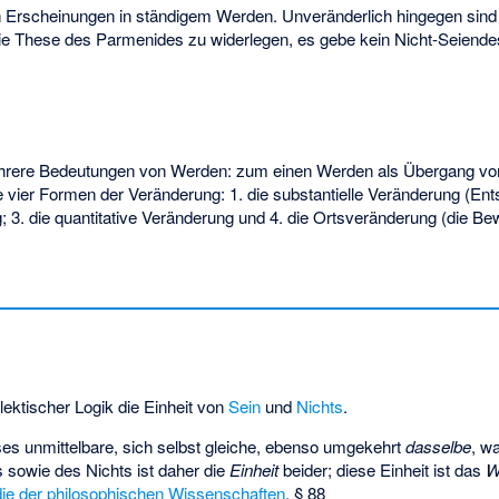
n Erscheinungen in ständigem Werden. Unveränderlich hingegen sind 
ie These des Parmenides zu widerlegen, es gebe kein Nicht-Seiende
ehrere Bedeutungen von Werden: zum einen Werden als Übergang von
e vier Formen der Veränderung: 1. die substantielle Veränderung (En
g; 3. die quantitative Veränderung und 4. die Ortsveränderung (die Bew
lektischer Logik die Einheit von
Sein
und
Nichts
.
eses unmittelbare, sich selbst gleiche, ebenso umgekehrt
dasselbe
, w
 sowie des Nichts ist daher die
Einheit
beider; diese Einheit ist das
W
ie der philosophischen Wissenschaften
, § 88