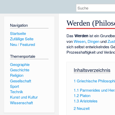
Werden (Philos
Navigation
Startseite
Das
Werden
ist ein Grundbe
Zufällige Seite
von
Wesen
,
Dingen
und
Zus
Neu / Featured
sich selbst entwickelndes G
Prozesshaftigkeit und
Veränd
Themenportale
Geographie
Inhaltsverzeichnis
Geschichte
Religion
Gesellschaft
1
Griechische Philosoph
Sport
1.1
Parmenides und Hera
Technik
1.2
Platon
Kunst und Kultur
1.3
Aristoteles
Wissenschaft
2
Neuzeit