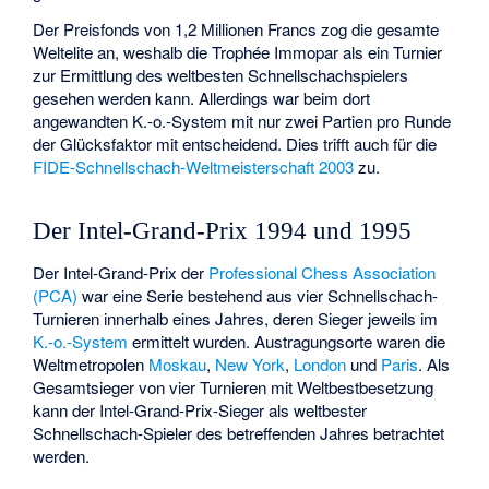
Der Preisfonds von 1,2 Millionen Francs zog die gesamte
Weltelite an, weshalb die Trophée Immopar als ein Turnier
zur Ermittlung des weltbesten Schnellschachspielers
gesehen werden kann. Allerdings war beim dort
angewandten K.-o.-System mit nur zwei Partien pro Runde
der Glücksfaktor mit entscheidend. Dies trifft auch für die
FIDE-Schnellschach-Weltmeisterschaft 2003
zu.
Der Intel-Grand-Prix 1994 und 1995
Der Intel-Grand-Prix der
Professional Chess Association
(PCA)
war eine Serie bestehend aus vier Schnellschach-
Turnieren innerhalb eines Jahres, deren Sieger jeweils im
K.-o.-System
ermittelt wurden. Austragungsorte waren die
Weltmetropolen
Moskau
,
New York
,
London
und
Paris
. Als
Gesamtsieger von vier Turnieren mit Weltbestbesetzung
kann der Intel-Grand-Prix-Sieger als weltbester
Schnellschach-Spieler des betreffenden Jahres betrachtet
werden.