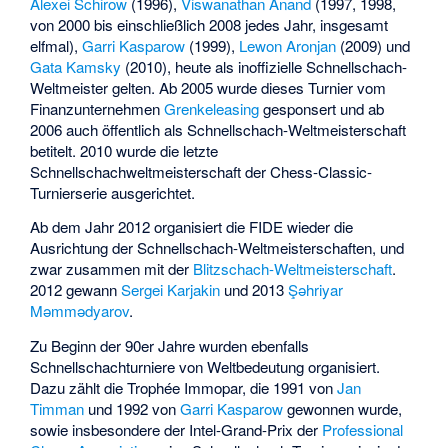
Alexei Schirow
(1996),
Viswanathan Anand
(1997, 1998,
von 2000 bis einschließlich 2008 jedes Jahr, insgesamt
elfmal),
Garri Kasparow
(1999),
Lewon Aronjan
(2009) und
Gata Kamsky
(2010), heute als inoffizielle Schnellschach-
Weltmeister gelten. Ab 2005 wurde dieses Turnier vom
Finanzunternehmen
Grenkeleasing
gesponsert und ab
2006 auch öffentlich als Schnellschach-Weltmeisterschaft
betitelt. 2010 wurde die letzte
Schnellschachweltmeisterschaft der Chess-Classic-
Turnierserie ausgerichtet.
Ab dem Jahr 2012 organisiert die FIDE wieder die
Ausrichtung der Schnellschach-Weltmeisterschaften, und
zwar zusammen mit der
Blitzschach-Weltmeisterschaft
.
2012 gewann
Sergei Karjakin
und 2013
Şəhriyar
Məmmədyarov
.
Zu Beginn der 90er Jahre wurden ebenfalls
Schnellschachturniere von Weltbedeutung organisiert.
Dazu zählt die Trophée Immopar, die 1991 von
Jan
Timman
und 1992 von
Garri Kasparow
gewonnen wurde,
sowie insbesondere der Intel-Grand-Prix der
Professional