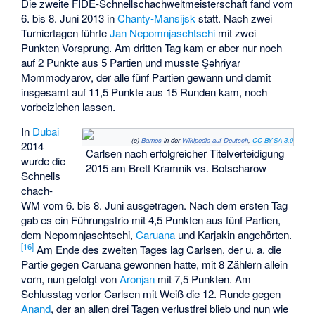
Die zweite FIDE-Schnellschachweltmeisterschaft fand vom
6. bis 8. Juni 2013 in
Chanty-Mansijsk
statt. Nach zwei
Turniertagen führte
Jan Nepomnjaschtschi
mit zwei
Punkten Vorsprung. Am dritten Tag kam er aber nur noch
auf 2 Punkte aus 5 Partien und musste Şəhriyar
Məmmədyarov, der alle fünf Partien gewann und damit
insgesamt auf 11,5 Punkte aus 15 Runden kam, noch
vorbeiziehen lassen.
In
Dubai
(c)
Barnos
in der
Wikipedia auf Deutsch
,
CC BY-SA 3.0
2014
Carlsen nach erfolgreicher Titelverteidigung
wurde die
2015 am Brett Kramnik vs. Botscharow
Schnells
chach-
WM vom 6. bis 8. Juni ausgetragen. Nach dem ersten Tag
gab es ein Führungstrio mit 4,5 Punkten aus fünf Partien,
dem Nepomnjaschtschi,
Caruana
und Karjakin angehörten.
[
16
]
Am Ende des zweiten Tages lag Carlsen, der u. a. die
Partie gegen Caruana gewonnen hatte, mit 8 Zählern allein
vorn, nun gefolgt von
Aronjan
mit 7,5 Punkten. Am
Schlusstag verlor Carlsen mit Weiß die 12. Runde gegen
Anand
, der an allen drei Tagen verlustfrei blieb und nun wie