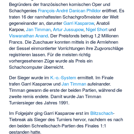
Begründers der französischen komischen Oper und
Schachgenies
François-André Danican Philidor
eröffnet. Es
traten 16 der namhaftesten Schachgroßmeister der Welt
gegeneinander an, darunter
Garri Kasparow
, Anatoli
Karpow,
Jan Timman
,
Artur Jussupow
,
Nigel Short
und
Viswanathan Anand
. Der Preisfonds betrug 1,2 Millionen
Francs. Die Zuschauer konnten mittels in die Armlehnen
der Sessel einmontierter Vorrichtungen ihre Zugvorschläge
registrieren lassen. Für die meisten richtig
vorhergesehenen Züge wurde als Preis ein
Schachcomputer überreicht.
Der Sieger wurde im
K.-o.-System
ermittelt. Im Finale
trafen Garri Kasparow und
Jan Timman
aufeinander.
Timman gewann die erste der beiden Partien, während die
zweite remis endete. Damit wurde Jan Timman
Turniersieger des Jahres 1991.
Im Folgejahr ging Garri Kasparow erst im
Blitzschach
-
Tiebreak als Sieger des Turniers hervor, nachdem es nach
den beiden Schnellschach-Partien des Finales 1:1
gestanden hatte.