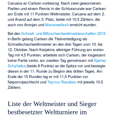
Caruana an Carlsen vorbeizog. Nach zwei gewonnenen
Partien und einem Remis in der Schlussrunde war Carlsen
am Ende mit 11 Punkten Weltmeister, Caruana auf dem 2.
und Anand auf dem 3. Platz, beide mit 10,5 Zählern, die
auch von Aronjan und
Morosewitsch
erreicht wurden.
Bei den
Schnell- und Blitzschachweltmeisterschaften 2015
in Berlin gelang Carlsen die Titelverteidigung als
Schnellschachweltmeister an den drei Tagen vom 10. bis
12. Oktober. Nach Karjakins alleiniger Führung am ersten
Tag mit 4,5 Punkten, arbeitete sich Carlsen, der insgesamt
keine Partie verlor, am zweiten Tag gemeinsam mit
Sjarhej
Schyhalka
(beide 8 Punkte) an die Spitze vor und besiegte
diesen in der 11. Runde zu Beginn des dritten Tages. Am
Ende der 15 Runden lag er mit 11,5 Punkten vor
Nepomnjaschtschi und
Teymur Rəcəbov
mit jeweils 10,5
Zählern.
Liste der Weltmeister und Sieger
bestbesetzter Weltturniere im