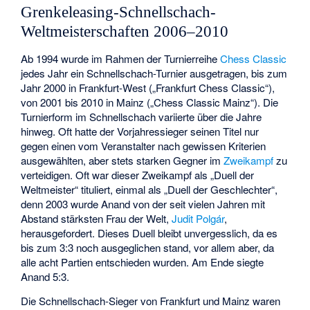
Grenkeleasing-Schnellschach-
Weltmeisterschaften 2006–2010
Ab 1994 wurde im Rahmen der Turnierreihe
Chess Classic
jedes Jahr ein Schnellschach-Turnier ausgetragen, bis zum
Jahr 2000 in Frankfurt-West („Frankfurt Chess Classic“),
von 2001 bis 2010 in Mainz („Chess Classic Mainz“). Die
Turnierform im Schnellschach variierte über die Jahre
hinweg. Oft hatte der Vorjahressieger seinen Titel nur
gegen einen vom Veranstalter nach gewissen Kriterien
ausgewählten, aber stets starken Gegner im
Zweikampf
zu
verteidigen. Oft war dieser Zweikampf als „Duell der
Weltmeister“ tituliert, einmal als „Duell der Geschlechter“,
denn 2003 wurde Anand von der seit vielen Jahren mit
Abstand stärksten Frau der Welt,
Judit Polgár
,
herausgefordert. Dieses Duell bleibt unvergesslich, da es
bis zum 3:3 noch ausgeglichen stand, vor allem aber, da
alle acht Partien entschieden wurden. Am Ende siegte
Anand 5:3.
Die Schnellschach-Sieger von Frankfurt und Mainz waren