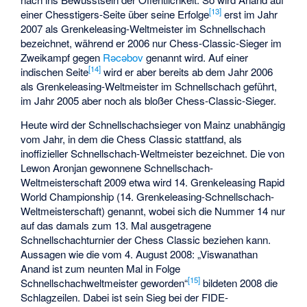
[
13
]
einer Chesstigers-Seite über seine Erfolge
erst im Jahr
2007 als Grenkeleasing-Weltmeister im Schnellschach
bezeichnet, während er 2006 nur Chess-Classic-Sieger im
Zweikampf gegen
Rəcəbov
genannt wird. Auf einer
[
14
]
indischen Seite
wird er aber bereits ab dem Jahr 2006
als Grenkeleasing-Weltmeister im Schnellschach geführt,
im Jahr 2005 aber noch als bloßer Chess-Classic-Sieger.
Heute wird der Schnellschachsieger von Mainz unabhängig
vom Jahr, in dem die Chess Classic stattfand, als
inoffizieller Schnellschach-Weltmeister bezeichnet. Die von
Lewon Aronjan gewonnene Schnellschach-
Weltmeisterschaft 2009 etwa wird 14. Grenkeleasing Rapid
World Championship (14. Grenkeleasing-Schnellschach-
Weltmeisterschaft) genannt, wobei sich die Nummer 14 nur
auf das damals zum 13. Mal ausgetragene
Schnellschachturnier der Chess Classic beziehen kann.
Aussagen wie die vom 4. August 2008: „Viswanathan
Anand ist zum neunten Mal in Folge
[
15
]
Schnellschachweltmeister geworden“
bildeten 2008 die
Schlagzeilen. Dabei ist sein Sieg bei der FIDE-