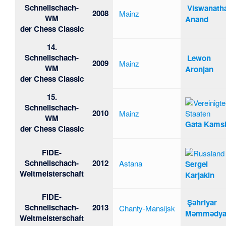
Schnellschach-
Viswanath
2008
Mainz
WM
Anand
der Chess Classic
14.
Schnellschach-
Lewon
2009
Mainz
WM
Aronjan
der Chess Classic
15.
Schnellschach-
2010
Mainz
WM
Gata Kams
der Chess Classic
FIDE-
Schnellschach-
2012
Astana
Sergei
Weltmeisterschaft
Karjakin
FIDE-
Şəhriyar
Schnellschach-
2013
Chanty-Mansijsk
Məmmədya
Weltmeisterschaft