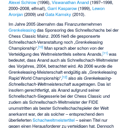
Alexei Schirow
(1996),
Viswanathan Anand
(1997–1998,
2000–2008, elfmal!),
Garri Kasparow
(1999),
Lewon
Aronjan
(2009) und
Gata Kamsky
(2010).
Im Jahre 2005 übernahm das Finanzunternehmen
Grenkeleasing
das Sponsoring des Schnellschachs bei der
Chess Classic Mainz. 2005 hieß die gesponserte
Schnellschach-Veranstaltung noch „Grenkeleasing
[
10
]
Championship“.
Man sprach aber schon von der
[
11
]
Verteidigung des Weltmeistertitels seitens Anands,
was
bedeutet, dass Anand auch als Schnellschach-Weltmeister
des Vorjahres, 2004, betrachtet wird. Ab 2006 wurde die
Grenkeleasing-Meisterschaft endgültig als „Grenkeleasing
[
12
]
Rapid World Championship“,
also als
Grenkeleasing-
Schnellschach-Weltmeisterschaft
ausgetragen. Das ist
insofern gerechtfertigt, als Anand aufgrund seiner
Schnellschach-Siegesserie bei der Chess Classic und
zudem als Schnellschach-Weltmeister der FIDE
unumstritten als bester Schnellschachspieler der Welt
anerkannt war, der als solcher – entsprechend dem
überlieferten
Schachweltmeistertitel
– seinen Titel nur
gegen einen Herausforderer zu verteidigen hat. Dennoch