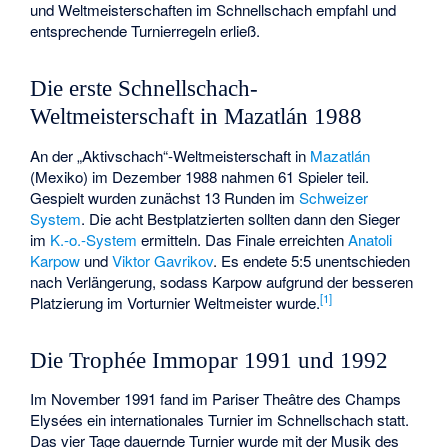
und Weltmeisterschaften im Schnellschach empfahl und
entsprechende Turnierregeln erließ.
Die erste Schnellschach-
Weltmeisterschaft in Mazatlán 1988
An der „Aktivschach“-Weltmeisterschaft in
Mazatlán
(Mexiko) im Dezember 1988 nahmen 61 Spieler teil.
Gespielt wurden zunächst 13 Runden im
Schweizer
System
. Die acht Bestplatzierten sollten dann den Sieger
im
K.-o.-System
ermitteln. Das Finale erreichten
Anatoli
Karpow
und
Viktor Gavrikov
. Es endete 5:5 unentschieden
nach Verlängerung, sodass Karpow aufgrund der besseren
[
1
]
Platzierung im Vorturnier Weltmeister wurde.
Die Trophée Immopar 1991 und 1992
Im November 1991 fand im Pariser Theâtre des Champs
Elysées ein internationales Turnier im Schnellschach statt.
Das vier Tage dauernde Turnier wurde mit der Musik des