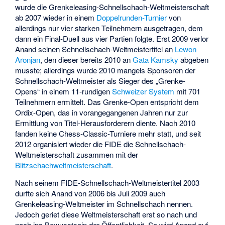
wurde die Grenkeleasing-Schnellschach-Weltmeisterschaft
ab 2007 wieder in einem
Doppelrunden-Turnier
von
allerdings nur vier starken Teilnehmern ausgetragen, dem
dann ein Final-Duell aus vier Partien folgte. Erst 2009 verlor
Anand seinen Schnellschach-Weltmeistertitel an
Lewon
Aronjan
, den dieser bereits 2010 an
Gata Kamsky
abgeben
musste; allerdings wurde 2010 mangels Sponsoren der
Schnellschach-Weltmeister als Sieger des „Grenke-
Opens“ in einem 11-rundigen
Schweizer System
mit 701
Teilnehmern ermittelt. Das Grenke-Open entspricht dem
Ordix-Open, das in vorangegangenen Jahren nur zur
Ermittlung von Titel-Herausforderern diente. Nach 2010
fanden keine Chess-Classic-Turniere mehr statt, und seit
2012 organisiert wieder die FIDE die Schnellschach-
Weltmeisterschaft zusammen mit der
Blitzschachweltmeisterschaft
.
Nach seinem FIDE-Schnellschach-Weltmeistertitel 2003
durfte sich Anand von 2006 bis Juli 2009 auch
Grenkeleasing-Weltmeister im Schnellschach nennen.
Jedoch geriet diese Weltmeisterschaft erst so nach und
nach ins Bewusstsein der Öffentlichkeit. So wird Anand auf