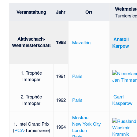
Weltmeist
Veranstaltung
Jahr
Ort
Turniersie
Aktivschach-
Anatoli
1988
Mazatlán
Weltmeisterschaft
Karpow
1. Trophée
1991
Paris
Immopar
Jan Timma
2. Trophée
Garri
1992
Paris
Immopar
Kasparow
Moskau
1. Intel Grand Prix
New York City
1994
Wladimir
(
PCA
-Turnierserie)
London
Kramnik
Paris