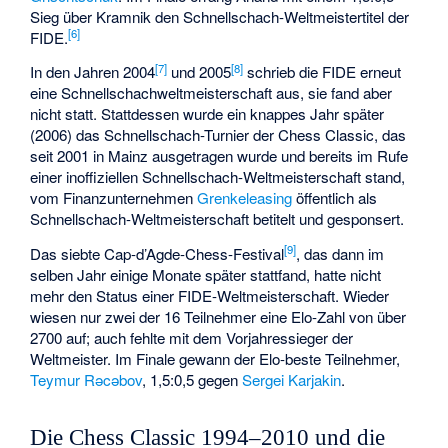
Sieg über Kramnik den Schnellschach-Weltmeistertitel der
[
6
]
FIDE.
[
7
]
[
8
]
In den Jahren 2004
und 2005
schrieb die FIDE erneut
eine Schnellschachweltmeisterschaft aus, sie fand aber
nicht statt. Stattdessen wurde ein knappes Jahr später
(2006) das Schnellschach-Turnier der Chess Classic, das
seit 2001 in Mainz ausgetragen wurde und bereits im Rufe
einer inoffiziellen Schnellschach-Weltmeisterschaft stand,
vom Finanzunternehmen
Grenkeleasing
öffentlich als
Schnellschach-Weltmeisterschaft betitelt und gesponsert.
[
9
]
Das siebte Cap-d’Agde-Chess-Festival
, das dann im
selben Jahr einige Monate später stattfand, hatte nicht
mehr den Status einer FIDE-Weltmeisterschaft. Wieder
wiesen nur zwei der 16 Teilnehmer eine Elo-Zahl von über
2700 auf; auch fehlte mit dem Vorjahressieger der
Weltmeister. Im Finale gewann der Elo-beste Teilnehmer,
Teymur Rəcəbov
, 1,5:0,5 gegen
Sergei Karjakin
.
Die Chess Classic 1994–2010 und die