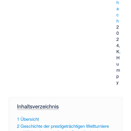
h
a
c
h
2
0
2
4,
K.
H
u
m
p
y
Inhaltsverzeichnis
1
Übersicht
2
Geschichte der prestigeträchtigen Weltturniere