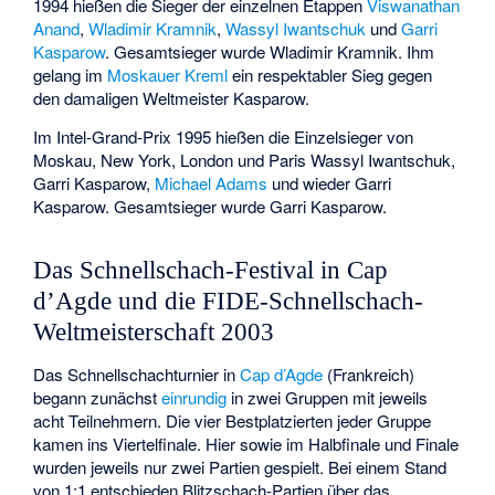
1994 hießen die Sieger der einzelnen Etappen
Viswanathan
Anand
,
Wladimir Kramnik
,
Wassyl Iwantschuk
und
Garri
Kasparow
. Gesamtsieger wurde Wladimir Kramnik. Ihm
gelang im
Moskauer Kreml
ein respektabler Sieg gegen
den damaligen Weltmeister Kasparow.
Im Intel-Grand-Prix 1995 hießen die Einzelsieger von
Moskau, New York, London und Paris Wassyl Iwantschuk,
Garri Kasparow,
Michael Adams
und wieder Garri
Kasparow. Gesamtsieger wurde Garri Kasparow.
Das Schnellschach-Festival in Cap
d’Agde und die FIDE-Schnellschach-
Weltmeisterschaft 2003
Das Schnellschachturnier in
Cap d’Agde
(Frankreich)
begann zunächst
einrundig
in zwei Gruppen mit jeweils
acht Teilnehmern. Die vier Bestplatzierten jeder Gruppe
kamen ins Viertelfinale. Hier sowie im Halbfinale und Finale
wurden jeweils nur zwei Partien gespielt. Bei einem Stand
von 1:1 entschieden Blitzschach-Partien über das