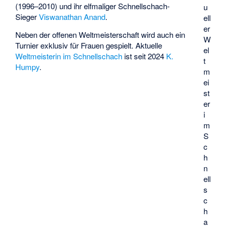
(1996–2010) und ihr elfmaliger Schnellschach-
u
Sieger
Viswanathan Anand
.
ell
er
Neben der offenen Weltmeisterschaft wird auch ein
W
Turnier exklusiv für Frauen gespielt. Aktuelle
el
Weltmeisterin im Schnellschach
ist seit 2024
K.
t
Humpy
.
m
ei
st
er
i
m
S
c
h
n
ell
s
c
h
a