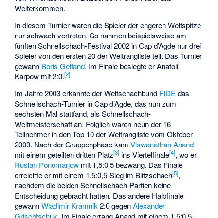
Weiterkommen.
In diesem Turnier waren die Spieler der engeren Weltspitze
nur schwach vertreten. So nahmen beispielsweise am
fünften Schnellschach-Festival 2002 in Cap d’Agde nur drei
Spieler von den ersten 20 der Weltrangliste teil. Das Turnier
gewann
Boris Gelfand
. Im Finale besiegte er Anatoli
[
2
]
Karpow mit 2:0.
Im Jahre 2003 erkannte der Weltschachbund
FIDE
das
Schnellschach-Turnier in Cap d’Agde, das nun zum
sechsten Mal stattfand, als Schnellschach-
Weltmeisterschaft an. Folglich waren neun der 16
Teilnehmer in den Top 10 der Weltrangliste vom Oktober
2003. Nach der Gruppenphase kam
Viswanathan Anand
[
3
]
[
4
]
mit einem geteilten dritten Platz
ins Viertelfinale
, wo er
Ruslan Ponomarjow
mit 1,5:0,5 bezwang. Das Finale
[
5
]
erreichte er mit einem 1,5:0,5-Sieg im Blitzschach
,
nachdem die beiden Schnellschach-Partien keine
Entscheidung gebracht hatten. Das andere Halbfinale
gewann
Wladimir Kramnik
2:0 gegen
Alexander
Grischtschuk
. Im Finale errang Anand mit einem 1,5:0,5-