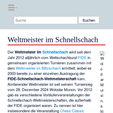
Weltmeister im Schnellschach
Der
Weltmeister im
Schnellschach
wird seit dem
Jahr 2012 alljährlich vom Weltschachbund
FIDE
in
W
gemeinsam organisierten Turnieren zusammen mit
ol
dem
Weltmeister im Blitzschach
ermittelt, wobei es
o
2003 bereits zu einer einzelnen Austragung der
d
FIDE-Schnellschach-Weltmeisterschaft
kam.
ar
Amtierender Weltmeister ist seit seinem Turniersieg
M
vom 28. Dezember 2024
Wolodar Mursin
. Vor 2012
ur
gab es verschiedene Vorläuferveranstaltungen der
si
Schnellschach-Weltmeisterschaften, die außerhalb
n
,
der FIDE organisiert waren. Zu nennen ist hier
a
insbesondere die Veranstaltung
Chess Classic
kt