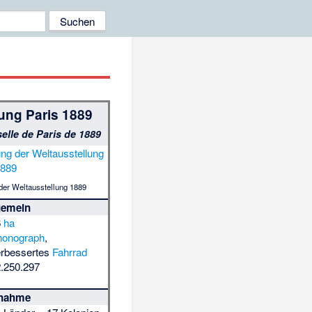
ung Paris 1889
elle de Paris de 1889
 der Weltausstellung 1889
gemein
6
ha
honograph
,
erbessertes
Fahrrad
.250.297
lnahme