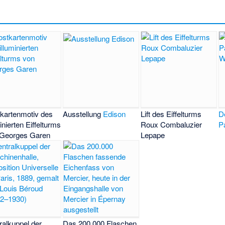
kartenmotiv des
Ausstellung
Edison
Lift des Eiffelturms
D
minierten Eiffelturms
Roux Combaluzier
P
 Georges Garen
Lepape
ralkuppel der
Das 200.000 Flaschen