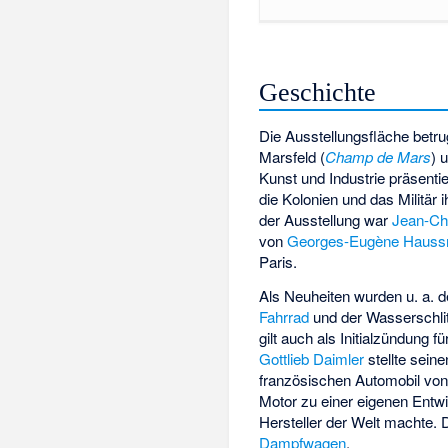
Geschichte
Die Ausstellungsfläche betru
Marsfeld (
Champ de Mars
) 
Kunst und Industrie präsenti
die Kolonien und das Militär 
der Ausstellung war
Jean-Ch
von
Georges-Eugène Haus
Paris.
Als Neuheiten wurden u. a. 
Fahrrad
und der Wasserschlitt
gilt auch als Initialzündung f
Gottlieb Daimler
stellte seine
französischen Automobil vo
Motor zu einer eigenen Entw
Hersteller der Welt machte. 
Dampfwagen
.