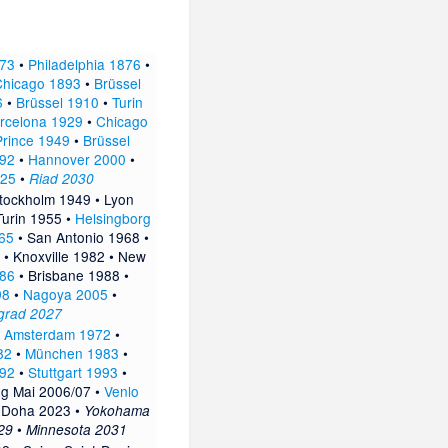
73
•
Philadelphia 1876
•
Chicago 1893
•
Brüssel
6
•
Brüssel 1910
•
Turin
rcelona 1929
•
Chicago
Prince 1949
•
Brüssel
992
•
Hannover 2000
•
025
•
Riad 2030
tockholm 1949
•
Lyon
Turin 1955
•
Helsingborg
65
•
San Antonio 1968
•
•
Knoxville 1982
•
New
986
•
Brisbane 1988
•
98
•
Nagoya 2005
•
grad 2027
•
Amsterdam 1972
•
82
•
München 1983
•
992
•
Stuttgart 1993
•
g Mai 2006/07
•
Venlo
•
Doha 2023
•
Yokohama
•
29
Minnesota 2031