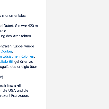
ls monumentales
d Dutert
. Sie war 420 m
rale.
fung des Architekten
entralen Kuppel wurde
 Coutan
.
ranzösischen Kolonien
,
ffalo Bill
gehörten zu
sgeländes erfolgte über
r)
.
ch finanziell
ur die USA und die
Prozent Franzosen.