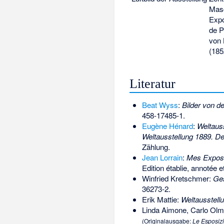
Masc
Expo
de P
von
(18
Literatur
Beat Wyss
:
Bilder von de
458-17485-1
.
Eugène Hénard
:
Weltaus
Weltausstellung 1889. D
Zählung.
Jean Lorrain
:
Mes Exposi
Edition établie, annotée
Winfried Kretschmer:
Ges
36273-2
.
Erik Mattie:
Weltausstell
Linda Aimone, Carlo Ol
(Originalausgabe:
Le Esposizi