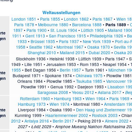
Weltausstellungen
London 1851
•
Paris 1855
•
London 1862
•
Paris 1867
•
Wien 18
Paris 1878
•
Melbourne 1880
•
Barcelona 1888
•
•
Paris 1889
1897
•
Paris 1900
•
St. Louis 1904
•
Lüttich 1905
•
Mailand 190
erte
1911
•
Gent 1913
•
San Francisco 1915
•
Philadelphia 1926
•
Ba
gen
1933
•
Brüssel 1935
•
Paris 1937
•
New York 1939
•
Port-au-
1958
•
Seattle 1962
•
Montreal 1967
•
Osaka 1970
•
Sevilla 1
Shanghai 2010
•
Mailand 2015
•
Dubai 2020
•
Osaka 2
Stockholm 1936
•
Helsinki 1938
•
Lüttich 1939
•
Paris 1947
•
S
1949
•
Lille 1951
•
Jerusalem 1953
•
Rom 1953
•
Neapel 1954
•
1955
•
Beit Dagan 1956
•
Berlin 1957
•
Turin 1961
•
München 19
nte
Budapest 1971
•
Spokane 1974
•
Okinawa 1975
•
Plowdiw 1981
gen
Orleans 1984
•
Plowdiw 1985
•
Tsukuba 1985
•
Vancouver 1
Plowdiw 1991
•
Genua 1992
•
Daejeon 1993
•
Lissabon 19
Saragossa 2008
•
Yeosu 2012
•
Astana 2017
•
Bel
Rotterdam 1960
•
Hamburg 1963
•
Wien 1964
•
Paris 1969
Hamburg 1973
•
Wien 1974
•
Montreal 1980
•
Amsterdam 19
Liverpool 1984
•
Osaka 1990
•
Den Haag und Zoetermeer 1
nte
Kunming 1999
•
Haarlemmermeer 2002
•
Rostock 2003
•
Chian
gen
2012
•
Antalya 2016
•
Berlin 2017
•
Peking 2019
•
Almere 2022
•
•
2027
Łódź 2029
Amphoe Mueang Nakhon Ratchasima 20