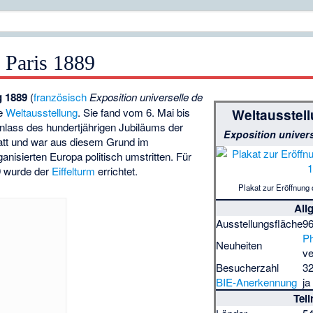
 Paris 1889
g 1889
(
französisch
Exposition universelle de
te
Weltausstellung
. Sie fand vom 6. Mai bis
Weltausstell
lass des hundertjährigen Jubiläums der
Exposition univers
att und war aus diesem Grund im
anisierten Europa politisch umstritten. Für
9 wurde der
Eiffelturm
errichtet.
Plakat zur Eröffnung
All
Ausstellungsfläche
9
P
Neuheiten
v
Besucherzahl
32
BIE-Anerkennung
ja
Tei