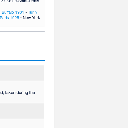
02
•
Seine-Saint-Denis
•
Buffalo 1901
•
Turin
Paris 1925
•
New York
d, taken during the