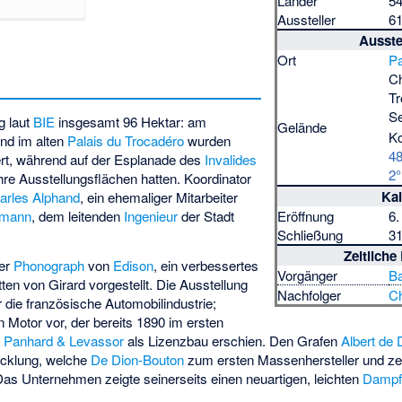
Länder
54
Aussteller
61
Ausste
Ort
Pa
C
Tr
S
g laut
BIE
insgesamt 96 Hektar: am
Gelände
Ko
und im alten
Palais du Trocadéro
wurden
48
ert, während auf der Esplanade des
Invalides
2°
ihre Ausstellungsflächen hatten. Koordinator
Ka
arles Alphand
, ein ehemaliger Mitarbeiter
smann
, dem leitenden
Ingenieur
der Stadt
Eröffnung
6.
Schließung
31
Zeitlich
der
Phonograph
von
Edison
, ein verbessertes
Vorgänger
Ba
en von Girard vorgestellt. Die Ausstellung
Nachfolger
C
ür die französische Automobilindustrie;
n Motor vor, der bereits 1890 im ersten
n
Panhard & Levassor
als Lizenzbau erschien. Den Grafen
Albert de 
icklung, welche
De Dion-Bouton
zum ersten Massenhersteller und zei
Das Unternehmen zeigte seinerseits einen neuartigen, leichten
Dampf