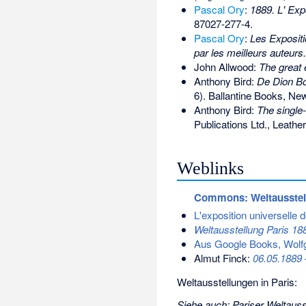
Pascal Ory
:
1889. L' Exp
87027-277-4
.
Pascal Ory
:
Les Expositi
par les meilleurs auteurs.
John Allwood:
The great e
Anthony Bird:
De Dion Bo
6). Ballantine Books, N
Anthony Bird:
The single
Publications Ltd., Leathe
Weblinks
Commons
: Weltausste
L'exposition universelle
Weltausstellung Paris 18
Aus Google Books, Wolfg
Almut Finck:
06.05.1889 –
Weltausstellungen in Paris:
Siehe auch
:
Pariser Weltauss