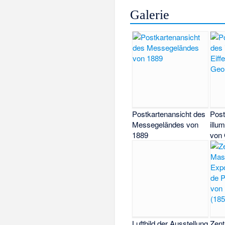
Galerie
Postkartenansicht des
Post
Messegeländes von
illu
1889
von
Luftbild der Ausstellung
Zent