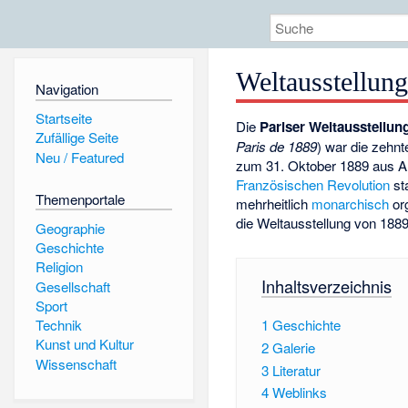
Weltausstellung
Navigation
Startseite
Die
Pariser Weltausstellun
Zufällige Seite
Paris de 1889
) war die zehn
Neu / Featured
zum 31. Oktober 1889 aus An
Französischen Revolution
st
Themenportale
mehrheitlich
monarchisch
org
die Weltausstellung von 188
Geographie
Geschichte
Religion
Inhaltsverzeichnis
Gesellschaft
Sport
1
Geschichte
Technik
Kunst und Kultur
2
Galerie
Wissenschaft
3
Literatur
4
Weblinks