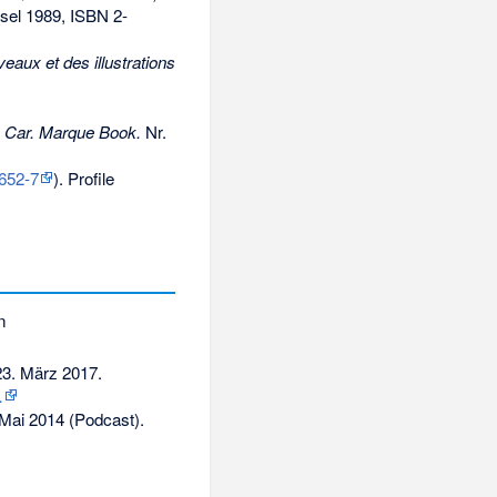
sel 1989,
ISBN 2-
aux et des illustrations
the Car. Marque Book.
Nr.
652-7
). Profile
n
3. März 2017
.
…
Mai 2014 (Podcast).