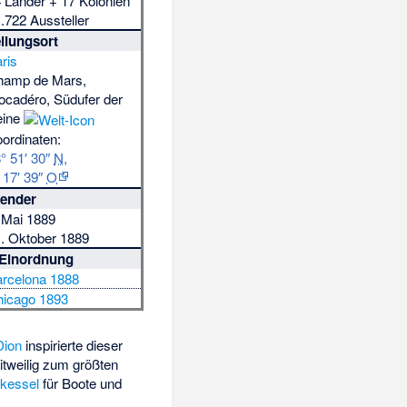
 Länder + 17 Kolonien
.722 Aussteller
llungsort
ris
hamp de Mars,
ocadéro, Südufer der
eine
ordinaten:
° 51′ 30″
N
,
 17′ 39″
O
lender
 Mai 1889
. Oktober 1889
e Einordnung
rcelona 1888
hicago 1893
Dion
inspirierte dieser
tweilig zum größten
kessel
für Boote und