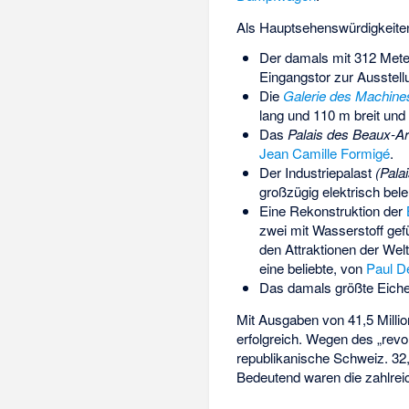
Als Hauptsehenswürdigkeiten
Der damals mit 312 Met
Eingangstor zur Ausstell
Die
Galerie des Machine
lang und 110 m breit und
Das
Palais des Beaux-Art
Jean Camille Formigé
.
Der Industriepalast
(Pala
großzügig elektrisch bel
Eine Rekonstruktion der
zwei mit Wasserstoff gefü
den Attraktionen der Wel
eine beliebte, von
Paul De
Das damals größte Eiche
Mit Ausgaben von 41,5 Milli
erfolgreich. Wegen des „revo
republikanische Schweiz. 32
Bedeutend waren die zahlrei