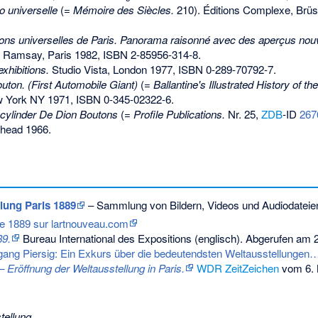
o universelle
(=
Mémoire des Siècles.
210). Éditions Complexe, Brüs
ons universelles de Paris. Panorama raisonné avec des aperçus nouve
Ramsay, Paris 1982,
ISBN 2-85956-314-8
.
xhibitions.
Studio Vista, London 1977,
ISBN 0-289-70792-7
.
uton. (First Automobile Giant)
(=
Ballantine's Illustrated History of 
ew York NY 1971,
ISBN 0-345-02322-6
.
-cylinder De Dion Boutons
(=
Profile Publications.
Nr. 25,
ZDB
-ID
267
rhead 1966.
llung Paris 1889
– Sammlung von Bildern, Videos und Audiodateie
 de 1889 sur lartnouveau.com
89.
Bureau International des Expositions (englisch).
Abgerufen am 2
ang Piersig: Ein Exkurs über die bedeutendsten Weltausstellungen
 Eröffnung der Weltausstellung in Paris.
WDR
ZeitZeichen
vom 6. 
tellung