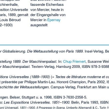
hinenhalle,
fassende Eichenfass
sition Universelle
von Mercier, heute in
aris, 1889, gemalt
der Eingangshalle von
Louis Béroud
Mercier in
Épernay
52–1930)
ausgestellt
r Globalisierung. Die Weltausstellung von Paris 1889.
Insel-Verlag, Be
stellung 1889. Der Maschinenpalast.
In:
Chup Friemert
, Susanne Weiß
er Maschinenpalast.
Textem-Verlag, Hamburg 2009,
ISBN 978-3-9388
tions Universelles (1889–1900)
(=
Textes de littérature moderne et 
 et présentée par Philippe Martin-Lau. Honoré Champion, Paris 2002,
I
chichte der Weltausstellungen.
Campus-Verlag, Frankfurt am Main u
ungen.
Belser, Stuttgart u. a. 1998,
ISBN 3-7630-2358-5
.
mo:
Les Expositions Universelles. 1851–1900.
Belin, Paris 1993,
ISBN 
oni Universali, 1851–1900. Il Progresso in Scena.
Umberto Allemandi & C., Turin 