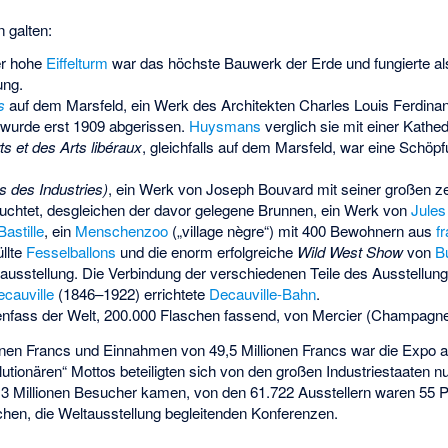
 galten:
er hohe
Eiffelturm
war das höchste Bauwerk der Erde und fungierte a
ung.
s
auf dem Marsfeld, ein Werk des Architekten
Charles Louis Ferdinan
 wurde erst 1909 abgerissen.
Huysmans
verglich sie mit einer Kathed
s et des Arts libéraux
, gleichfalls auf dem Marsfeld, war eine Schöp
is des Industries)
, ein Werk von
Joseph Bouvard
mit seiner großen z
euchtet, desgleichen der davor gelegene Brunnen, ein Werk von
Jules
Bastille
, ein
Menschenzoo
(„village nègre“) mit 400 Bewohnern aus
f
llte
Fesselballons
und die enorm erfolgreiche
Wild West Show
von
Bu
tausstellung. Die Verbindung der verschiedenen Teile des Ausstellung
cauville
(1846–1922) errichtete
Decauville-Bahn
.
nfass der Welt, 200.000 Flaschen fassend, von
Mercier (Champagne
onen Francs und Einnahmen von 49,5 Millionen Francs war die Expo au
lutionären“ Mottos beteiligten sich von den großen Industriestaaten n
,3 Millionen Besucher kamen, von den 61.722 Ausstellern waren 55 
chen, die Weltausstellung begleitenden Konferenzen.