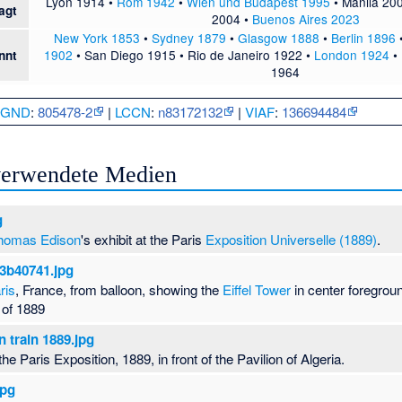
Lyon 1914
•
Rom 1942
•
Wien und Budapest 1995
•
Manila 20
agt
2004
•
Buenos Aires 2023
New York 1853
•
Sydney 1879
•
Glasgow 1888
•
Berlin 1896
1902
•
San Diego 1915
•
Rio de Janeiro 1922
•
London 1924
•
nnt
1964
:
GND
:
805478-2
|
LCCN
:
n83172132
|
VIAF
:
136694484
 verwendete Medien
g
homas Edison
's exhibit at the Paris
Exposition Universelle (1889)
.
3b40741.jpg
ris
, France, from balloon, showing the
Eiffel Tower
in center foregroun
 of 1889
n train 1889.jpg
 the Paris Exposition, 1889, in front of the Pavilion of Algeria.
jpg