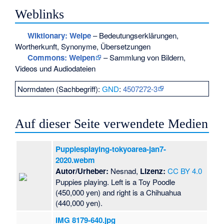
Weblinks
Wiktionary: Welpe
– Bedeutungserklärungen,
Wortherkunft, Synonyme, Übersetzungen
Commons
: Welpen
– Sammlung von Bildern,
Videos und Audiodateien
Normdaten (Sachbegriff):
GND
:
4507272-3
Auf dieser Seite verwendete Medien
Puppiesplaying-tokyoarea-jan7-
2020.webm
Autor/Urheber:
Nesnad,
Lizenz:
CC BY 4.0
Puppies playing. Left is a Toy Poodle
(450,000 yen) and right is a Chihuahua
(440,000 yen).
IMG 8179-640.jpg