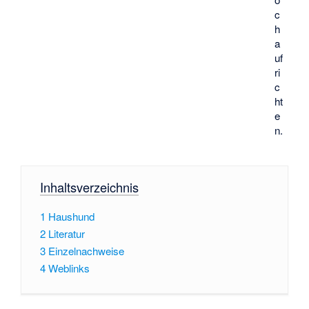
c
h
a
uf
ri
c
ht
e
n.
Inhaltsverzeichnis
1
Haushund
2
Literatur
3
Einzelnachweise
4
Weblinks