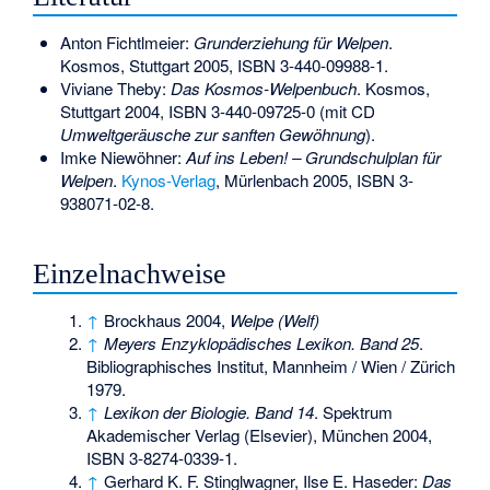
Anton Fichtlmeier:
Grunderziehung für Welpen
.
Kosmos, Stuttgart 2005,
ISBN 3-440-09988-1
.
Viviane Theby:
Das Kosmos-Welpenbuch
. Kosmos,
Stuttgart 2004,
ISBN 3-440-09725-0
(mit CD
Umweltgeräusche zur sanften Gewöhnung
).
Imke Niewöhner:
Auf ins Leben! – Grundschulplan für
Welpen
.
Kynos-Verlag
, Mürlenbach 2005,
ISBN 3-
938071-02-8
.
Einzelnachweise
↑
Brockhaus 2004,
Welpe (Welf)
↑
Meyers Enzyklopädisches Lexikon. Band 25
.
Bibliographisches Institut, Mannheim / Wien / Zürich
1979.
↑
Lexikon der Biologie. Band 14
. Spektrum
Akademischer Verlag (Elsevier), München 2004,
ISBN 3-8274-0339-1
.
↑
Gerhard K. F. Stinglwagner, Ilse E. Haseder:
Das