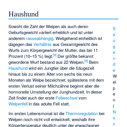
Haushund
Sowohl die Zahl der Welpen als auch deren
S
Geburtsgewicht variiert erheblich und ist unter
a
anderem
rasseabhängig
. Weitgehend einheitlich ist
u
dagegen das
Verhältnis
aus Gesamtgewicht des
g
Wurfs zum Körpergewicht der Mutter, das bei 11
e
[
9
]
Prozent (10–15 %) liegt.
Der größte bekannt
n
[
9
]
gewordene Wurf bestand aus 22 Welpen.
Beim
d
Haushund
wird ein Jungtier über die Säugezeit
e
hinaus bis zu einem Alter von sechs bis neun
W
Monaten als Welpe bezeichnet, spätestens mit dem
el
ersten Verlust seiner Milchzähne beginnt aber die
p
hormonelle Umstellung der Junghundzeit. In dieser
e
Zeit findet auch der erste
Fellwechsel
vom
n
Welpenfell
in das adulte Fell statt.
(
N
Im ersten Lebensmonat ist die
Thermoregulation
bei
o
Welpen noch nicht voll entwickelt, weshalb ihre
v
Körpertemperatur deutlich unter der erwachsener