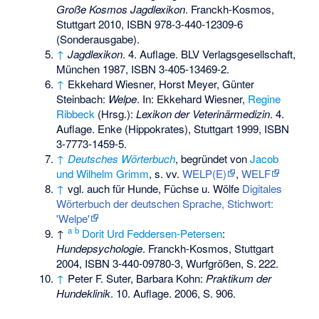
Große Kosmos Jagdlexikon
. Franckh-Kosmos,
Stuttgart 2010,
ISBN 978-3-440-12309-6
(Sonderausgabe).
↑
Jagdlexikon
. 4. Auflage. BLV Verlagsgesellschaft,
München 1987,
ISBN 3-405-13469-2
.
↑
Ekkehard Wiesner, Horst Meyer, Günter
Steinbach:
Welpe
. In: Ekkehard Wiesner,
Regine
Ribbeck
(Hrsg.):
Lexikon der Veterinärmedizin
. 4.
Auflage. Enke (Hippokrates), Stuttgart 1999,
ISBN
3-7773-1459-5
.
↑
Deutsches Wörterbuch
, begründet von
Jacob
und Wilhelm Grimm
, s. vv.
WELP(E)
,
WELF
↑
vgl. auch für Hunde, Füchse u. Wölfe
Digitales
Wörterbuch der deutschen Sprache, Stichwort:
'Welpe'
a
b
↑
Dorit Urd Feddersen-Petersen
:
Hundepsychologie
. Franckh-Kosmos, Stuttgart
2004,
ISBN 3-440-09780-3
, Wurfgrößen,
S.
222
.
↑
Peter F. Suter, Barbara Kohn:
Praktikum der
Hundeklinik
. 10. Auflage. 2006, S. 906.