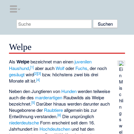
Welpe
Als
Welpe
bezeichnet man einen
juvenilen
[
1
]
Haushund
,
aber auch
Wolf
oder
Fuchs
, der noch
Ei
[
2
]
[
3
]
gesäugt
wird
bzw. höchstens zwei bis drei
n
[
4
]
Monate alt ist.
M
is
Neben den Jungtieren von
Hunden
werden teilweise
c
auch die des
marderartigen
Raubwilds als Welpe
hli
[
5
]
bezeichnet.
Darüber hinaus werden darunter auch
n
Neugeborene der
Raubtiere
allgemein bis zur
g
[
6
]
Entwöhnung verstanden.
Die ursprünglich
s
niederdeutsche
Form erscheint seit dem 16.
w
Jahrhundert im
Hochdeutschen
und hat den
el