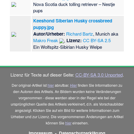
Nova Scotia duck tolling retriever – Nestje
pups
Keeshond Siberian Husky crossbreed
puppy.jpg
Autor/Urheber:
Richard Bartz
, Munich aka
Makro Freak
,
Lizenz:
CC BY-SA 2.5
Ein Wolfspitz-Sibirian Husky Welpe
Lizenz für Texte auf dieser Seite:
CC-BY-SA 3.0 Unported
.
Der original-Artikel ist
hier
abrufbar.
Hier
finden Sie Informationen zu
den Autoren des Artikels. An Bildern wurden keine Veränderungen
vorgenommen - diese werden aber in der Regel wie bei der
ursprünglichen Quelle des Artikels verkleinert, d.h. als Vorschaubilder
angezeigt. Klicken Sie auf ein Bild für weitere Informationen zum
Urheber und zur Lizenz. Die vorgenommenen Änderungen am Artikel
können Sie
hier
einsehen.
Impressum
-
Datenschutzerklärung