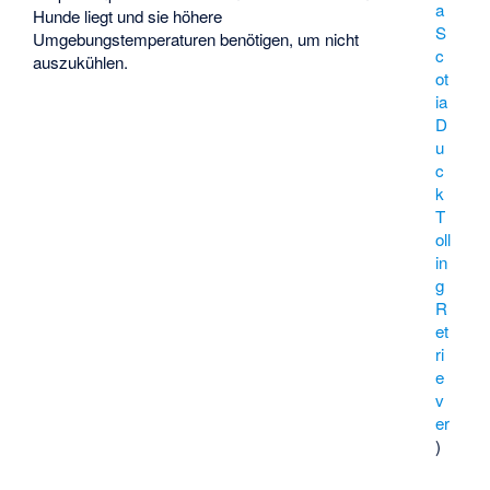
a
Hunde liegt und sie höhere
S
Umgebungstemperaturen benötigen, um nicht
c
auszukühlen.
ot
ia
D
u
c
k
T
oll
in
g
R
et
ri
e
v
er
)