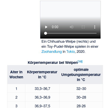
Ein Chihuahua-Welpe (rechts) und
ein Toy-Pudel-Welpe spielen in einer
Zoohandlung
in
Tokio
, 2020.
[
10
]
Körpertemperatur bei Welpen
optimale
Alter in
Körpertemperatur
Umgebungstemperatur
Wochen
in °C
in °C
1
33,3–36,7
32–30
2
36,3–36,9
30–28
3
36,9–37,5
28-26