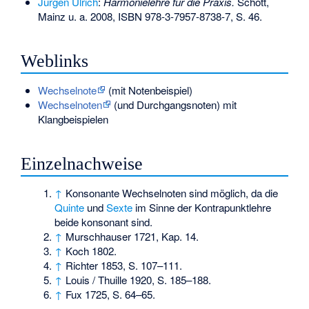
Jürgen Ulrich
:
Harmonielehre für die Praxis.
Schott,
Mainz u. a. 2008,
ISBN 978-3-7957-8738-7
, S. 46.
Weblinks
Wechselnote
(mit Notenbeispiel)
Wechselnoten
(und Durchgangsnoten) mit
Klangbeispielen
Einzelnachweise
↑
Konsonante Wechselnoten sind möglich, da die
Quinte
und
Sexte
im Sinne der Kontrapunktlehre
beide konsonant sind.
↑
Murschhauser 1721, Kap. 14.
↑
Koch 1802.
↑
Richter 1853, S. 107–111.
↑
Louis / Thuille 1920, S. 185–188.
↑
Fux 1725, S. 64–65.