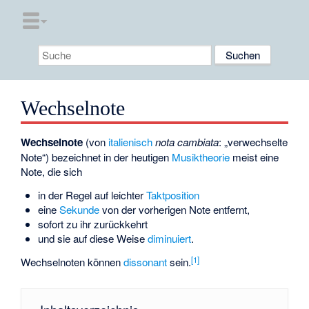
Wechselnote
Wechselnote
(von
italienisch
nota cambiata
: „verwechselte
Note“) bezeichnet in der heutigen
Musiktheorie
meist eine
Note, die sich
in der Regel auf leichter
Taktposition
eine
Sekunde
von der vorherigen Note entfernt,
sofort zu ihr zurückkehrt
und sie auf diese Weise
diminuiert
.
[
1
]
Wechselnoten können
dissonant
sein.