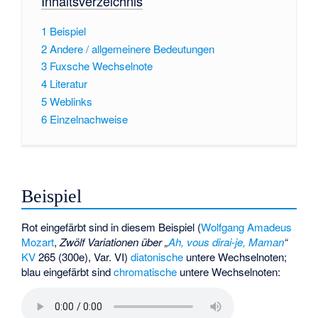
Inhaltsverzeichnis
1
Beispiel
2
Andere / allgemeinere Bedeutungen
3
Fuxsche Wechselnote
4
Literatur
5
Weblinks
6
Einzelnachweise
Beispiel
Rot eingefärbt sind in diesem Beispiel (
Wolfgang Amadeus
Mozart
,
Zwölf Variationen über „
Ah, vous dirai-je, Maman
“
KV
265 (300e), Var. VI)
diatonische
untere Wechselnoten;
blau eingefärbt sind
chromatische
untere Wechselnoten: