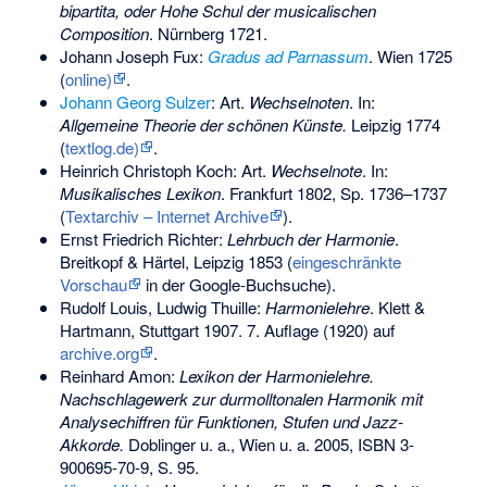
bipartita, oder Hohe Schul der musicalischen
Composition
. Nürnberg 1721.
Johann Joseph Fux:
Gradus ad Parnassum
. Wien 1725
(
online)
.
Johann Georg Sulzer
: Art.
Wechselnoten
. In:
Allgemeine Theorie der schönen Künste.
Leipzig 1774
(
textlog.de)
.
Heinrich Christoph Koch: Art.
Wechselnote
. In:
Musikalisches Lexikon
. Frankfurt 1802, Sp. 1736–1737
(
Textarchiv – Internet Archive
).
Ernst Friedrich Richter:
Lehrbuch der Harmonie
.
Breitkopf & Härtel, Leipzig 1853 (
eingeschränkte
Vorschau
in der Google-Buchsuche).
Rudolf Louis, Ludwig Thuille:
Harmonielehre
. Klett &
Hartmann, Stuttgart 1907. 7. Auflage (1920) auf
archive.org
.
Reinhard Amon
:
Lexikon der Harmonielehre.
Nachschlagewerk zur durmolltonalen Harmonik mit
Analysechiffren für Funktionen, Stufen und Jazz-
Akkorde.
Doblinger u. a., Wien u. a. 2005,
ISBN 3-
900695-70-9
, S. 95.