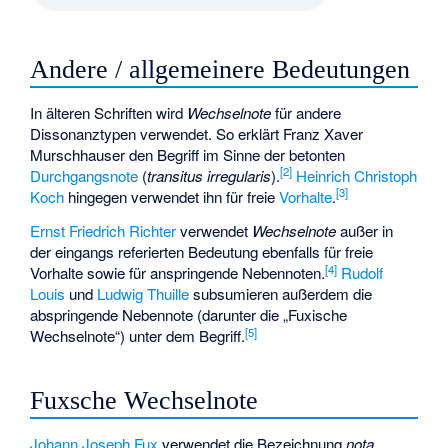
Andere / allgemeinere Bedeutungen
In älteren Schriften wird
Wechselnote
für andere
Dissonanztypen verwendet. So erklärt
Franz Xaver
Murschhauser
den Begriff im Sinne der betonten
[
2
]
Durchgangsnote
(
transitus irregularis
).
Heinrich Christoph
[
3
]
Koch
hingegen verwendet ihn für freie
Vorhalte
.
Ernst Friedrich Richter
verwendet
Wechselnote
außer in
der eingangs referierten Bedeutung ebenfalls für freie
[
4
]
Vorhalte sowie für anspringende Nebennoten.
Rudolf
Louis
und
Ludwig Thuille
subsumieren außerdem die
abspringende Nebennote (darunter die „Fuxische
[
5
]
Wechselnote“) unter dem Begriff.
Fuxsche Wechselnote
Johann Joseph Fux
verwendet die Bezeichnung
nota