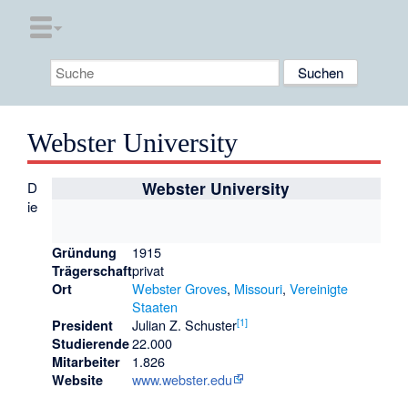
Webster University
D
Webster University
ie
1915
Gründung
privat
Trägerschaft
Webster Groves
,
Missouri
,
Vereinigte
Ort
Staaten
[
1
]
Julian Z. Schuster
President
22.000
Studierende
1.826
Mitarbeiter
www.webster.edu
Website