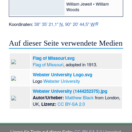
William Jewell
•
William
Woods
Koordinaten:
38° 35′ 21,1″
N
,
90° 20′ 44,5″
W
Auf dieser Seite verwendete Medien
Flag of Missouri.svg
Flag of Missouri
, adopted in 1913.
Webster University Logo.svg
Logo
Webster University
Webster University (1444252375).jpg
Autor/Urheber:
Matthew Black
from London,
UK,
Lizenz:
CC BY-SA 2.0
Lizenz für Texte auf dieser Seite:
CC-BY-SA 3.0 Unported
.