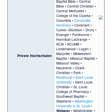
Baptist Bible
•
Central
Bible
•
Central Christian
•
Central Methodist
•
College of the Ozarks
•
Columbia
•
Concordia
Seminary
•
Covenant
•
Culver–Stockton
•
Drury
•
Evangel
•
Fontbonne
•
Hannibal-LaGrange
•
KCAI
•
KCUMB
•
Lindenwood
•
Logan
•
Maryville
•
Midwestern
Private Hochschulen
Baptist
•
Missouri Baptist
•
Missouri Valley
•
Nazarene
•
Ozark
Christian
•
Park
•
Rockhurst
•
Saint Louis
University
•
Saint Louis
Christian
•
St. Louis
College of Pharmacy
•
Southwest Baptist
•
Stephens
•
Washington
University in St. Louis
•
•
Westminster
•
Webster