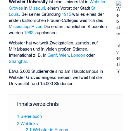
Webster University
ist eine Universität in
Webster
Groves
in
Missouri
, einem Vorort der Stadt
St.
W
Louis
. Bei seiner Gründung
1915
war es eines der
e
ersten katholischen Frauen-Colleges westlich des
b
Mississippi River
. Die ersten männlichen Studenten
st
wurden
1962
zugelassen.
er
U
Webster hat weltweit Zweigstellen, zumeist auf
ni
Militärbasen und in vielen großen Städten.
v
International z. B. in
Genf
,
Wien
,
London
oder
er
Shanghai
.
si
ty
Etwa 5.000 Studierende sind am Hauptcampus in
Webster Groves eingeschrieben, weltweit hat die
Universität rund 15.000 Studenten.
Inhaltsverzeichnis
1
Siehe auch
2
Weblinks
2.1
Webster in Europa