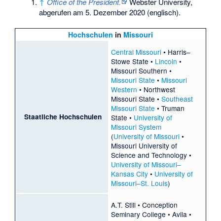
↑
Office of the President.
Webster University,
abgerufen am 5. Dezember 2020
(englisch).
Hochschulen
in
Missouri
Central Missouri
•
Harris–
Stowe State
•
Lincoln
•
Missouri Southern
•
Missouri State
•
Missouri
Western
•
Northwest
Missouri State
•
Southeast
Missouri State
•
Truman
Staatliche Hochschulen
State
•
University of
Missouri System
(
University of Missouri
•
Missouri University of
Science and Technology
•
University of Missouri–
Kansas City
•
University of
Missouri–St. Louis
)
A.T. Still
•
Conception
Seminary College
•
Avila
•