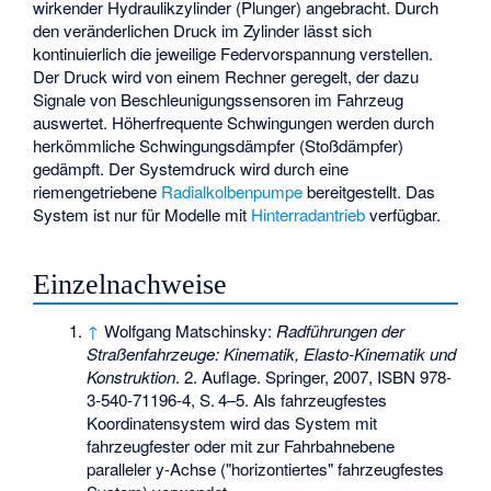
wirkender Hydraulikzylinder (Plunger) angebracht. Durch
den veränderlichen Druck im Zylinder lässt sich
kontinuierlich die jeweilige Federvorspannung verstellen.
Der Druck wird von einem Rechner geregelt, der dazu
Signale von Beschleunigungssensoren im Fahrzeug
auswertet. Höherfrequente Schwingungen werden durch
herkömmliche Schwingungsdämpfer (Stoßdämpfer)
gedämpft. Der Systemdruck wird durch eine
riemengetriebene
Radialkolbenpumpe
bereitgestellt. Das
System ist nur für Modelle mit
Hinterradantrieb
verfügbar.
Einzelnachweise
↑
Wolfgang Matschinsky:
Radführungen der
Straßenfahrzeuge: Kinematik, Elasto-Kinematik und
Konstruktion
. 2. Auflage. Springer, 2007,
ISBN 978-
3-540-71196-4
,
S.
4–5
.
Als fahrzeugfestes
Koordinatensystem wird das System mit
fahrzeugfester oder mit zur Fahrbahnebene
paralleler y-Achse ("horizontiertes" fahrzeugfestes