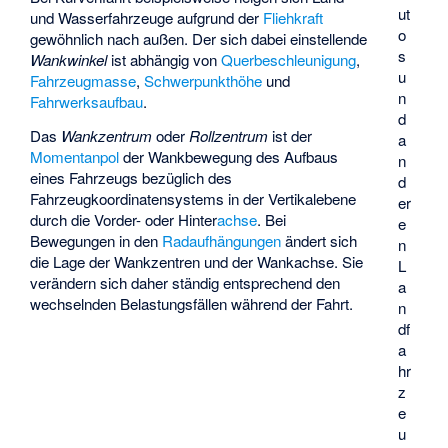
ut
und Wasserfahrzeuge aufgrund der
Fliehkraft
o
gewöhnlich nach außen. Der sich dabei einstellende
s
Wankwinkel
ist abhängig von
Querbeschleunigung
,
u
Fahrzeugmasse
,
Schwerpunkthöhe
und
n
Fahrwerksaufbau
.
d
Das
Wankzentrum
oder
Rollzentrum
ist der
a
Momentanpol
der Wankbewegung des Aufbaus
n
eines Fahrzeugs bezüglich des
d
Fahrzeugkoordinatensystems in der Vertikalebene
er
durch die Vorder- oder Hinter
achse
. Bei
e
Bewegungen in den
Radaufhängungen
ändert sich
n
die Lage der Wankzentren und der Wankachse. Sie
L
verändern sich daher ständig entsprechend den
a
wechselnden Belastungsfällen während der Fahrt.
n
df
a
hr
z
e
u