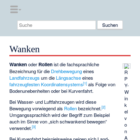
Wanken
Wanken
oder
Rollen
ist die fachsprachliche
Bezeichnung für die
Drehbewegung
eines
R
Landfahrzeugs
um die
Längsachse
eines
P
[
1
]
fahrzeugfesten Koordinatensystems
als Folge von
Y-
Bodenunebenheiten oder bei Kurvenfahrt.
W
in
Bei Wasser- und Luftfahrzeugen wird diese
k
[
2
]
Bewegung vorwiegend als
Rollen
bezeichnet.
el
Umgangssprachlich wird der Begriff zum Beispiel
v
auch im Sinne von „sich schwankend bewegen“
o
[
3
]
verwendet.
n
A
Bei Kurvenfahrt beispielsweise neigen sich Land-