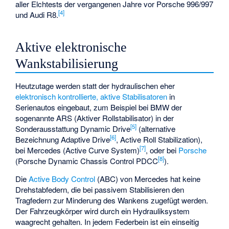
aller Elchtests der vergangenen Jahre vor Porsche 996/997
[
4
]
und Audi R8.
Aktive elektronische
Wankstabilisierung
Heutzutage werden statt der hydraulischen eher
elektronisch kontrollierte, aktive Stabilisatoren
in
Serienautos eingebaut, zum Beispiel bei BMW der
sogenannte ARS (Aktiver Rollstabilisator) in der
[
5
]
Sonderausstattung Dynamic Drive
(alternative
[
6
]
Bezeichnung Adaptive Drive
, Active Roll Stabilization),
[
7
]
bei Mercedes (Active Curve System)
, oder bei
Porsche
[
8
]
(Porsche Dynamic Chassis Control PDCC
).
Die
Active Body Control
(ABC) von Mercedes hat keine
Drehstabfedern, die bei passivem Stabilisieren den
Tragfedern zur Minderung des Wankens zugefügt werden.
Der Fahrzeugkörper wird durch ein Hydrauliksystem
waagrecht gehalten. In jedem Federbein ist ein einseitig