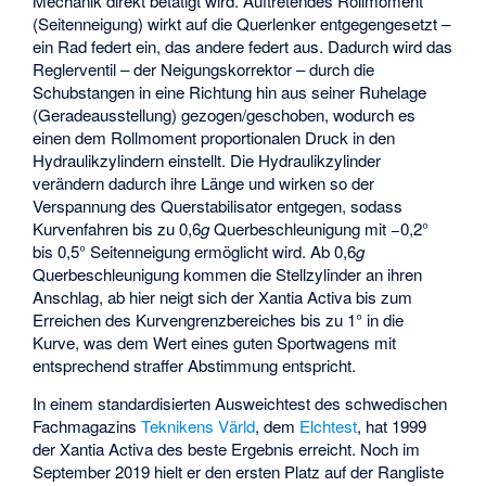
Mechanik direkt betätigt wird. Auftretendes Rollmoment
(Seitenneigung) wirkt auf die Querlenker entgegengesetzt –
ein Rad federt ein, das andere federt aus. Dadurch wird das
Reglerventil – der Neigungskorrektor – durch die
Schubstangen in eine Richtung hin aus seiner Ruhelage
(Geradeausstellung) gezogen/geschoben, wodurch es
einen dem Rollmoment proportionalen Druck in den
Hydraulikzylindern einstellt. Die Hydraulikzylinder
verändern dadurch ihre Länge und wirken so der
Verspannung des Querstabilisator entgegen, sodass
Kurvenfahren bis zu 0,6
g
Querbeschleunigung mit −0,2°
bis 0,5° Seitenneigung ermöglicht wird. Ab 0,6
g
Querbeschleunigung kommen die Stellzylinder an ihren
Anschlag, ab hier neigt sich der Xantia Activa bis zum
Erreichen des Kurvengrenzbereiches bis zu 1° in die
Kurve, was dem Wert eines guten Sportwagens mit
entsprechend straffer Abstimmung entspricht.
In einem standardisierten Ausweichtest des schwedischen
Fachmagazins
Teknikens Värld
, dem
Elchtest
, hat 1999
der Xantia Activa des beste Ergebnis erreicht. Noch im
September 2019 hielt er den ersten Platz auf der Rangliste