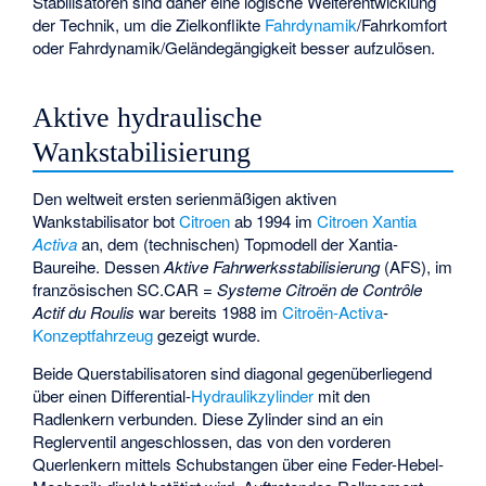
Stabilisatoren sind daher eine logische Weiterentwicklung
der Technik, um die Zielkonflikte
Fahrdynamik
/Fahrkomfort
oder Fahrdynamik/Geländegängigkeit besser aufzulösen.
Aktive hydraulische
Wankstabilisierung
Den weltweit ersten serienmäßigen aktiven
Wankstabilisator bot
Citroen
ab 1994 im
Citroen Xantia
Activa
an, dem (technischen) Topmodell der Xantia-
Baureihe. Dessen
Aktive Fahrwerksstabilisierung
(AFS), im
französischen SC.CAR =
Systeme Citroën de Contrôle
Actif du Roulis
war bereits 1988 im
Citroën-Activa
-
Konzeptfahrzeug
gezeigt wurde.
Beide Querstabilisatoren sind diagonal gegenüberliegend
über einen Differential-
Hydraulikzylinder
mit den
Radlenkern verbunden. Diese Zylinder sind an ein
Reglerventil angeschlossen, das von den vorderen
Querlenkern mittels Schubstangen über eine Feder-Hebel-