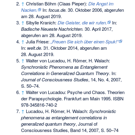
↑
Christian Böhm (Claas Pieper):
Die Angst im
Nacken.
In:
focus.de.
30. Oktober 2006,
abgerufen
am 28. August 2019
.
↑
Sibylle Kranich:
Die Geister, die wir rufen.
In:
Badische Neueste Nachrichten.
30. April 2017,
abgerufen am 28. August 2019
.
↑
Julia Friese:
„Freuen Sie sich über einen Spuk!“
In:
welt.de.
31. Oktober 2014,
abgerufen am
28. August 2019
.
↑
Walter von Lucadou, H. Römer, H. Walach:
Synchronistic Phenomena as Entanglement
Correlations in Generalized Quantum Theory
. In:
Journal of Consciousness Studies
, 14, No. 4, 2007,
S. 50–74.
↑
Walter von Lucadou: Psyche und Chaos. Theorien
der Parapsychologie. Frankfurt am Main 1995.
ISBN
978-345816-740-2
↑
Lucadou, H. Römer, H. Walach:
Synchronistic
phenomena as entanglement correlations in
generalized quantum theory
, Journal of
Consciousness Studies, Band 14, 2007, S. 50–74