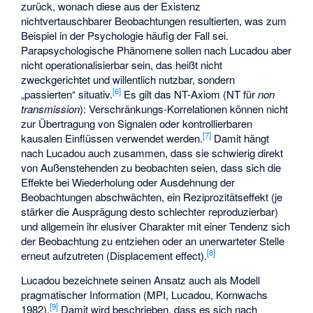
zurück, wonach diese aus der Existenz
nichtvertauschbarer Beobachtungen resultierten, was zum
Beispiel in der Psychologie häufig der Fall sei.
Parapsychologische Phänomene sollen nach Lucadou aber
nicht operationalisierbar sein, das heißt nicht
zweckgerichtet und willentlich nutzbar, sondern
[6]
„passierten“ situativ.
Es gilt das NT-Axiom (NT für
non
transmission
): Verschränkungs-Korrelationen können nicht
zur Übertragung von Signalen oder kontrollierbaren
[7]
kausalen Einflüssen verwendet werden.
Damit hängt
nach Lucadou auch zusammen, dass sie schwierig direkt
von Außenstehenden zu beobachten seien, dass sich die
Effekte bei Wiederholung oder Ausdehnung der
Beobachtungen abschwächten, ein Reziprozitätseffekt (je
stärker die Ausprägung desto schlechter reproduzierbar)
und allgemein ihr elusiver Charakter mit einer Tendenz sich
der Beobachtung zu entziehen oder an unerwarteter Stelle
[8]
erneut aufzutreten (Displacement effect).
Lucadou bezeichnete seinen Ansatz auch als Modell
pragmatischer Information (MPI, Lucadou, Kornwachs
[9]
1982).
Damit wird beschrieben, dass es sich nach