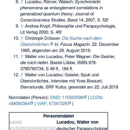
↑
Lucadou, Römer, Walach:
Synchronistic
phenomena as entanglement correlations in
generalized quantum theory
, Journal of
Consciousness Studies, Band 14, 2007, S. 52f
↑
Andrea Kropf, Philosophie und Parapsychologie,
Lit Verlag 2000, S. 45f
↑
Christoph Drösser:
Die Suche nach dem
Übersinnlichen.
In:
Focus Magazin.
22. Dezember
1995,
abgerufen am 28. August 2019
.
↑
Walter von Lucadou, Peter Wagner:
Die Geister,
die mich riefen
. Bastei Lübbe,
ISBN 978-
3785760734
, S 48 ff., 184 ff.
↑
Walter von Lucadou: Geister, Spuk und
Übersinnliches, Interview mit Yves Bossart,
Sternstunde, SRF Kultur, gesendet am 22. Juli 2018
Normdaten (Person):
GND
:
115563598
|
LCCN
:
n84092364
|
VIAF
:
57347326
|
Personendaten
Lucadou, Walter von
NAME
KURZBESCHREIBUNG
deutscher Parapsychologe