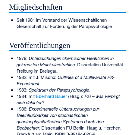
Mitgliedschaften
Seit 1981 im Vorstand der Wissenschaftlichen
Gesellschaft zur Förderung der Parapsychologie
Veröffentlichungen
1978:
Untersuchungen chemischer Reaktionen in
gekreuzten Molekularstrahlen.
Dissertation Universität
Freiburg im Breisgau.
1982: mit J. Mischo:
Outlines of a Multivariate PK-
Experiment.
1983:
Spektrum der Parapsychologie
.
1984: mit
Eberhard Bauer
(Hrsg.):
Psi – was verbirgt
sich dahinter?
1986:
Experimentelle Untersuchungen zur
Beeinflußbarkeit von stochastischen
quantenphysikalischen Systemen durch den
Beobachter.
Dissertation FU Berlin. Haag u. Herchen,
Frankfurt am Main,
ISBN 3-89184-020-9
.