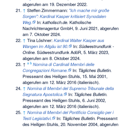
abgerufen am 19. Dezember 2022
.
↑
Steffen Zimmermann:
"Ich mache mir große
Sorgen": Kardinal Kasper kritisiert Synodalen
Weg.
In:
katholisch.de.
Katholische
Nachrichtenagentur GmbH, 9. Juni 2021,
abgerufen
am 7. Oktober 2024
.
↑
Tina Löshner:
Kardinal Walter Kasper aus
Wangen im Allgäu ist 90.
In:
Südwestrundfunk -
Online.
Südwestrundfunk AdöR, 5. März 2023,
abgerufen am 8. Oktober 2024
.
a
b
↑
Nomina di Cardinali Membri delle
Congregazioni Romane.
In:
Tägliches Bulletin.
Presseamt des Heiligen Stuhls, 15. Mai 2001,
abgerufen am 12. März 2016
(italienisch).
↑
Nomina di Membri del Supremo Tribunale della
Segnatura Apostolica.
In:
Tägliches Bulletin.
Presseamt des Heiligen Stuhls, 6. Juni 2002,
abgerufen am 12. März 2016
(italienisch).
↑
Nomina di Membri del Pontificio Consiglio per i
Testi Legislativi.
In:
Tägliches Bulletin.
Presseamt
des Heiligen Stuhls, 20. November 2004,
abgerufen