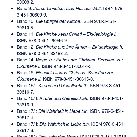
30608-2
.
Band 9:
Jesus Christus. Das Heil der Welt.
ISBN 978-
3-451-30609-9
.
Band 10:
Die Liturgie der Kirche.
ISBN 978-3-451-
30610-5
.
Band 11:
Die Kirche Jesu Christi – Ekklesiologie I.
ISBN 978-3-451-29946-9
.
Band 12:
Die Kirche und ihre Ämter – Ekklesiologie II.
ISBN 978-3-451-32183-2
.
Band 14:
Wege zur Einheit der Christen. Schriften zur
Ökumene I.
ISBN 978-3-451-30614-3
.
Band 15:
Einheit in Jesus Christus. Schriften zur
Ökumene II.
ISBN 978-3-451-30615-0
.
Band 16/I:
Kirche und Gesellschaft.
ISBN 978-3-451-
30616-7
.
Band 16/II:
Kirche und Gesellschaft.
ISBN 978-3-451-
38616-9
.
Band 17/I:
Die Wahrheit in Liebe tun.
ISBN 978-3-451-
30617-4
.
Band 17/II:
Die Wahrheit in Liebe tun.
ISBN 978-3-451-
38617-6
.
Band 18/I:
Das Jahr des Herrn.
ISBN 978-3-451-38618-