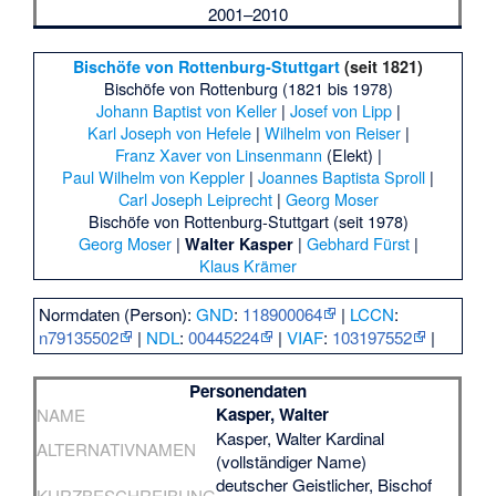
2001–2010
Bischöfe von Rottenburg-Stuttgart
(seit 1821)
Bischöfe von Rottenburg (1821 bis 1978)
Johann Baptist von Keller
|
Josef von Lipp
|
Karl Joseph von Hefele
|
Wilhelm von Reiser
|
Franz Xaver von Linsenmann
(Elekt) |
Paul Wilhelm von Keppler
|
Joannes Baptista Sproll
|
Carl Joseph Leiprecht
|
Georg Moser
Bischöfe von Rottenburg-Stuttgart (seit 1978)
Georg Moser
|
|
Gebhard Fürst
|
Walter Kasper
Klaus Krämer
Normdaten (Person):
GND
:
118900064
|
LCCN
:
n79135502
|
NDL
:
00445224
|
VIAF
:
103197552
|
Personendaten
Kasper, Walter
NAME
Kasper, Walter Kardinal
ALTERNATIVNAMEN
(vollständiger Name)
deutscher Geistlicher, Bischof
KURZBESCHREIBUNG