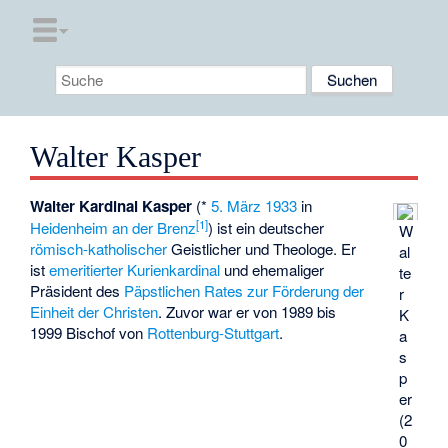
Walter Kasper
Walter Kardinal Kasper
(*
5. März
1933
in
[
1
]
Heidenheim an der Brenz
) ist ein deutscher
W
römisch-katholischer
Geistlicher und Theologe. Er
al
ist
emeritierter
Kurienkardinal
und ehemaliger
te
Präsident des
Päpstlichen Rates zur Förderung der
r
Einheit der Christen
. Zuvor war er von 1989 bis
K
1999 Bischof von
Rottenburg-Stuttgart
.
a
s
p
er
(2
0