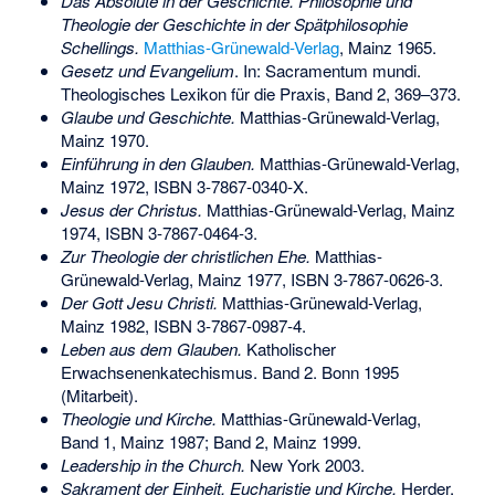
Das Absolute in der Geschichte. Philosophie und
Theologie der Geschichte in der Spätphilosophie
Schellings.
Matthias-Grünewald-Verlag
, Mainz 1965.
Gesetz und Evangelium
. In: Sacramentum mundi.
Theologisches Lexikon für die Praxis, Band 2, 369–373.
Glaube und Geschichte.
Matthias-Grünewald-Verlag,
Mainz 1970.
Einführung in den Glauben.
Matthias-Grünewald-Verlag,
Mainz 1972,
ISBN 3-7867-0340-X
.
Jesus der Christus.
Matthias-Grünewald-Verlag, Mainz
1974,
ISBN 3-7867-0464-3
.
Zur Theologie der christlichen Ehe.
Matthias-
Grünewald-Verlag, Mainz 1977,
ISBN 3-7867-0626-3
.
Der Gott Jesu Christi.
Matthias-Grünewald-Verlag,
Mainz 1982,
ISBN 3-7867-0987-4
.
Leben aus dem Glauben.
Katholischer
Erwachsenenkatechismus
. Band 2. Bonn 1995
(Mitarbeit).
Theologie und Kirche.
Matthias-Grünewald-Verlag,
Band 1, Mainz 1987; Band 2, Mainz 1999.
Leadership in the Church.
New York 2003.
Sakrament der Einheit. Eucharistie und Kirche.
Herder,