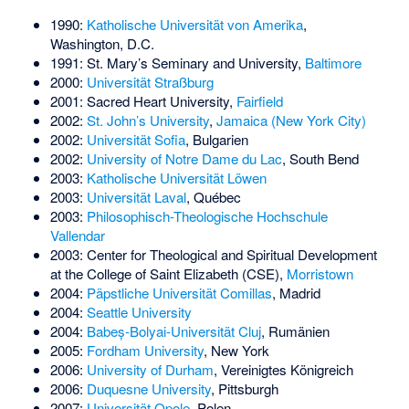
1990:
Katholische Universität von Amerika
,
Washington, D.C.
1991: St. Mary’s Seminary and University,
Baltimore
2000:
Universität Straßburg
2001:
Sacred Heart University
,
Fairfield
2002:
St. John’s University
,
Jamaica (New York City)
2002:
Universität Sofia
, Bulgarien
2002:
University of Notre Dame du Lac
, South Bend
2003:
Katholische Universität Löwen
2003:
Universität Laval
, Québec
2003:
Philosophisch-Theologische Hochschule
Vallendar
2003: Center for Theological and Spiritual Development
at the College of Saint Elizabeth (CSE),
Morristown
2004:
Päpstliche Universität Comillas
, Madrid
2004:
Seattle University
2004:
Babeș-Bolyai-Universität Cluj
, Rumänien
2005:
Fordham University
, New York
2006:
University of Durham
, Vereinigtes Königreich
2006:
Duquesne University
, Pittsburgh
2007:
Universität Opole
, Polen