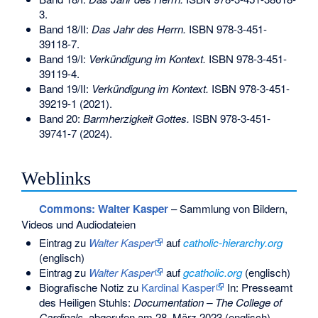
3
.
Band 18/II:
Das Jahr des Herrn.
ISBN 978-3-451-
39118-7
.
Band 19/I:
Verkündigung im Kontext.
ISBN 978-3-451-
39119-4
.
Band 19/II:
Verkündigung im Kontext.
ISBN 978-3-451-
39219-1
(2021).
Band 20:
Barmherzigkeit Gottes.
ISBN 978-3-451-
39741-7
(2024).
Weblinks
Commons
: Walter Kasper
– Sammlung von Bildern,
Videos und Audiodateien
Eintrag zu
Walter Kasper
auf
catholic-hierarchy.org
(englisch)
Eintrag zu
Walter Kasper
auf
gcatholic.org
(englisch)
Biografische Notiz zu
Kardinal Kasper
In: Presseamt
des Heiligen Stuhls:
Documentation – The College of
Cardinals
, abgerufen am 28. März 2023 (englisch)