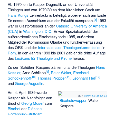
Ab 1970 lehrte Kasper Dogmatik an der Universität
Tübingen und war 1979/80 an dem kirchlichen Streit um
Hans Küngs
Lehrerlaubnis beteiligt, wobei er sich am Ende
[
8
]
für dessen Ausschluss aus der Fakultät aussprach.
1983
war er Gastprofessor an der
Catholic University of America
(CUA)
in
Washington, D.C.
Er war Spezialsekretär der
außerordentlichen Bischofssynode 1985, außerdem
Mitglied der Kommission Glaube und Kirchenverfassung
des ÖRK und der
Internationalen Theologenkommission
in
Rom
. In den Jahren 1993 bis 2001 gab er die dritte Auflage
des
Lexikons für Theologie und Kirche
heraus.
Zu den Schülern Kaspers zählen u. a. die Theologen
Hans
[
9
]
Kessler
,
Arno Schilson
,
Peter Walter
,
Eberhard
[
10
]
[
11
]
[
12
]
Schockenhoff
,
Thomas Pröpper
,
Leonhard Hell
und
George Augustin
.
Am 4. April 1989 wurde
(c) I,
SajoR
,
CC BY-SA 2.5
Kasper als Nachfolger von
Bischofswappen
Walter
Bischof
Georg Moser
zum
Kaspers
Bischof
der
Diözese
Rottenburg-Stuttgart