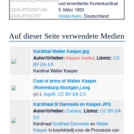
und emeritierter Kurienkardinal
GEBURTSDATUM
5. März 1933
GEBURTSORT
Heidenheim
, Deutschland
Auf dieser Seite verwendete Medien
Kardinal Walter Kasper.jpg
Autor/Urheber:
Kasper Institut
,
Lizenz:
CC
BY-SA 4.0
Kardinal Walter Kasper
Coat of arms of Walter Kasper
(Rottenburg-Stuttgart,).svg
(c) I,
SajoR
,
CC BY-SA 2.5
Kardinaal III Danneels en Kasper.JPG
Autor/Urheber:
Carolus
,
Lizenz:
CC BY-SA
3.0
Kardinaal
Godfried Danneels
en
Walter
Kasper
in koorkkledij voor de Processie van