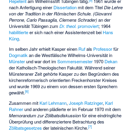
Repetent
am Wilhelmsstift Tübingen tätig.
1961 wurde er
nach Anfertigung einer
Dissertation
mit dem Titel
Die Lehre
von der Tradition in der Römischen Schule. (Giovanni
Perrone, Carlo Passaglia, Clemens Schrader)
an der
Universität Tübingen zum
Dr. theol.
promoviert
; 1964
habilitierte
er sich nach einer Assistentenzeit bei
Hans
Küng
.
Im selben Jahr erhielt Kasper einen
Ruf
als
Professor
für
Dogmatik
an die
Westfälische Wilhelms-Universität
in
Münster
und war dort im
Sommersemester
1970
Dekan
der Katholisch-Theologischen Fakultät. Während seiner
Münsteraner Zeit gehörte Kasper zu den Begründern des
kirchenreformerisch orientierten
Freckenhorster Kreises
und wurde 1969 zu einem von dessen ersten Sprechern
[
6
]
gewählt.
Zusammen mit
Karl Lehmann
,
Joseph Ratzinger
,
Karl
Rahner
und anderen plädierte er im Februar 1970 mit dem
Memorandum zur Zölibatsdiskussion
für eine eindringliche
Überprüfung und differenziertere Betrachtung des
[
7
]
Zölibatsgesetzes
der lateinischen Kirche.