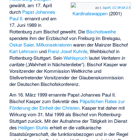
gewählt, am 17. April
(c) I,
SajoR
,
CC BY-SA 2.5
durch
Papst
Johannes
Kardinalswappen
(2001)
Paul II.
ernannt und am
17. Juni 1989 in
Rottenburg zum Bischof geweiht. Die
Bischofsweihe
spendete ihm der Erzbischof von Freiburg im Breisgau,
Oskar Saier
.
Mitkonsekratoren
waren der Mainzer Bischof
Karl Lehmann
und
Franz Josef Kuhnle
, Weihbischof in
Rottenburg-Stuttgart. Sein
Wahlspruch
lautet
Veritatem in
caritate
(„Wahrheit in Nächstenliebe“). Bischof Kasper war
Vorsitzender der Kommission Weltkirche und
Stellvertretender Vorsitzender der Glaubenskommission
der Deutschen Bischofskonferenz.
Am 16. März 1999 ernannte Papst Johannes Paul II.
Bischof Kasper zum Sekretär des
Päpstlichen Rates zur
Förderung der Einheit der Christen
. Kasper trat daher mit
Wirkung vom 31. Mai 1999 als Bischof von Rottenburg-
Stuttgart zurück. Mit der Aufnahme der Tätigkeit im Dienst
des
Heiligen Stuhls
erhielt er die
vatikanische
Staatsbürgerschaft
, die funktionsbezogen und in der Regel