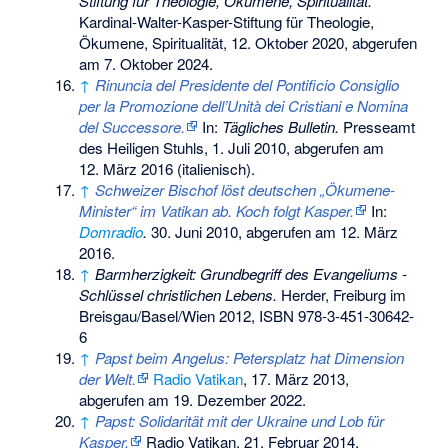
Stiftung für Theologie, Ökumene, Spiritualität.
Kardinal-Walter-Kasper-Stiftung für Theologie,
Ökumene, Spiritualität, 12. Oktober 2020,
abgerufen
am 7. Oktober 2024
.
↑
Rinuncia del Presidente del Pontificio Consiglio
per la Promozione dell’Unità dei Cristiani e Nomina
del Successore.
In:
Tägliches Bulletin.
Presseamt
des Heiligen Stuhls, 1. Juli 2010,
abgerufen am
12. März 2016
(italienisch).
↑
Schweizer Bischof löst deutschen „Ökumene-
Minister“ im Vatikan ab. Koch folgt Kasper.
In:
Domradio
.
30. Juni 2010,
abgerufen am 12. März
2016
.
↑
Barmherzigkeit: Grundbegriff des Evangeliums -
Schlüssel christlichen Lebens.
Herder, Freiburg im
Breisgau/Basel/Wien 2012,
ISBN 978-3-451-30642-
6
↑
Papst beim Angelus: Petersplatz hat Dimension
der Welt.
Radio Vatikan
, 17. März 2013,
abgerufen am 19. Dezember 2022
.
↑
Papst: Solidarität mit der Ukraine und Lob für
Kasper.
Radio Vatikan, 21. Februar 2014,