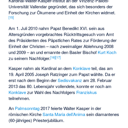
Kardinal-Walter-Kasper-Institut an der Vinzenz-Pallotti-
Universität Vallendar gegründet, das sich besonders der
Forschung zur Ökumene und Einheit der Kirchen widmet.
[
15
]
Am 1. Juli 2010 nahm Papst Benedikt XVI. sein aus
Altersgründen vorgebrachtes Rücktrittsgesuch vom Amt
des Präsidenten des Päpstlichen Rates zur Förderung der
Einheit der Christen – nach zweimaliger Ablehnung 2008
und 2009 – an und ernannte den Basler Bischof
Kurt Koch
[
16
]
[
17
]
zu seinem Nachfolger.
Kasper nahm als Kardinal an dem
Konklave
teil, das am
19. April 2005 Joseph Ratzinger zum Papst wählte. Da er
erst nach dem Beginn der
Sedisvakanz
am 28. Februar
2013 das 80. Lebensjahr vollendete, konnte er noch am
Konklave
zur Wahl des Nachfolgers
Franziskus
teilnehmen.
An
Palmsonntag
2017 feierte Walter Kasper in der
römischen Kirche
Santa Maria dell’Anima
sein diamantenes
(60-jähriges) Priesterjubiläum.