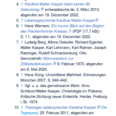
↑
Kardinal Walter Kasper feiert seinen 80.
Geburtstag.
schwaebische.de, 5. März 2013,
abgerufen am 19. Dezember 2022
.
↑
Lebensgeschichte Kardinal Walter Kasper
↑
Hans Werners:
Ein kurzer Blick auf den Beginn
des Freckenhorster Kreises.
(PDF (17,7 kB))
S. 1 f.
,
abgerufen am 19. Dezember 2022
.
↑
Ludwig Berg, Alfons Deissler, Richard Egenter,
Walter Kasper, Karl Lehmann, Karl Rahner, Joseph
Ratzinger, Rudolf Schnackenburg, Otto
Semmelroth:
Memorandum zur
Zölibatsdiskussion.
9. Februar 1970,
abgerufen
am 6. Mai 2024
.
↑
Hans Küng:
Umstrittene Wahrheit. Erinnerungen.
München 2007, S. 640–642.
↑
Vgl. u. a. das gemeinsame Werk: Arno
Schilson/Walter Kasper,
Christologie im Präsens.
Kritische Sichtung neuer Entwürfe.
Herder, Freiburg
i. Br. 1974
↑
Theologen widersprechen Kardinal Kasper.
Die
Tagespost
, 25. Februar 2011,
abgerufen am