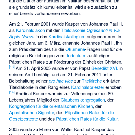
auf die Dauer der Funktion im Vatikan beschränkt ist. Da
sie grundsätzlich kumulierbar ist, wird sie zusätzlich zu
einer bereits vorhandenen erworben.
Am 21. Februar 2001 wurde Kasper von Johannes Paul II.
als
Kardinaldiakon
mit der
Titeldiakonie
Ognissanti in Via
Appia Nuova
in das
Kardinalskollegium
aufgenommen. Im
gleichen Jahr, am 3. März, ernannte Johannes Paul II. ihn
zum Präsidenten des für die
Ökumene
-Fragen und für die
religiösen Beziehungen zum
Judentum
zuständigen
Päpstlichen Rates zur Förderung der Einheit der Christen.
[
13
]
Am 21. April 2005 wurde er von Papst
Benedikt XVI.
in
seinem Amt bestätigt und am 21. Februar 2011 unter
Beibehaltung seiner
pro hac vice
zur
Titelkirche
erklärten
Titeldiakonie in den Rang eines
Kardinalspriester
erhoben.
[
14
]
Kardinal Kasper war bis zur Vollendung seines 80.
Lebensjahres Mitglied der
Glaubenskongregation
, der
Kongregation für die orientalischen Kirchen
, der
Apostolischen Signatur
, des
Päpstlichen Rates für die
Gesetzestexte
und des
Päpstlichen Rates für die Kultur
.
2005 wurde zu Ehren von Walter Kardinal Kasper das