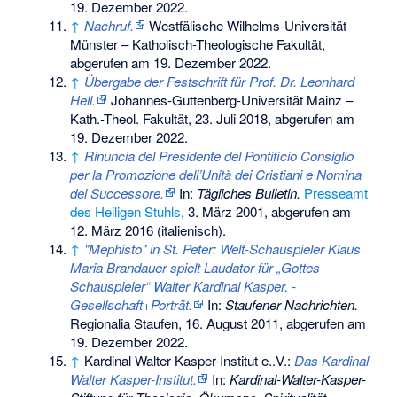
19. Dezember 2022
.
↑
Nachruf.
Westfälische Wilhelms-Universität
Münster – Katholisch-Theologische Fakultät,
abgerufen am 19. Dezember 2022
.
↑
Übergabe der Festschrift für Prof. Dr. Leonhard
Hell.
Johannes-Guttenberg-Universität Mainz –
Kath.-Theol. Fakultät, 23. Juli 2018,
abgerufen am
19. Dezember 2022
.
↑
Rinuncia del Presidente del Pontificio Consiglio
per la Promozione dell’Unità dei Cristiani e Nomina
del Successore.
In:
Tägliches Bulletin.
Presseamt
des Heiligen Stuhls
, 3. März 2001,
abgerufen am
12. März 2016
(italienisch).
↑
"Mephisto" in St. Peter: Welt-Schauspieler Klaus
Maria Brandauer spielt Laudator für „Gottes
Schauspieler“ Walter Kardinal Kasper. -
Gesellschaft+Porträt.
In:
Staufener Nachrichten.
Regionalia Staufen, 16. August 2011,
abgerufen am
19. Dezember 2022
.
↑
Kardinal Walter Kasper-Institut e..V.:
Das Kardinal
Walter Kasper-Institut.
In:
Kardinal-Walter-Kasper-