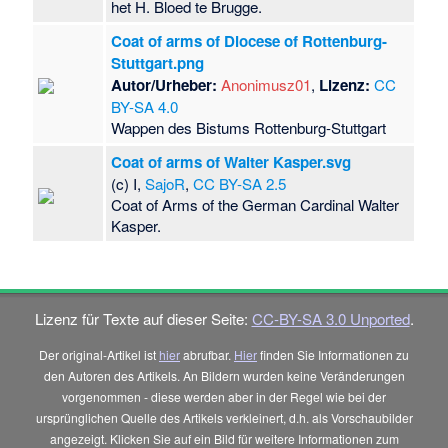
het H. Bloed te Brugge.
Coat of arms of Diocese of Rottenburg-
Stuttgart.png
Autor/Urheber:
Anonimusz01
,
Lizenz:
CC
BY-SA 4.0
Wappen des Bistums Rottenburg-Stuttgart
Coat of arms of Walter Kasper.svg
(c) I,
SajoR
,
CC BY-SA 2.5
Coat of Arms of the German Cardinal Walter
Kasper.
Lizenz für Texte auf dieser Seite:
CC-BY-SA 3.0 Unported
.
Der original-Artikel ist
hier
abrufbar.
Hier
finden Sie Informationen zu
den Autoren des Artikels. An Bildern wurden keine Veränderungen
vorgenommen - diese werden aber in der Regel wie bei der
ursprünglichen Quelle des Artikels verkleinert, d.h. als Vorschaubilder
angezeigt. Klicken Sie auf ein Bild für weitere Informationen zum