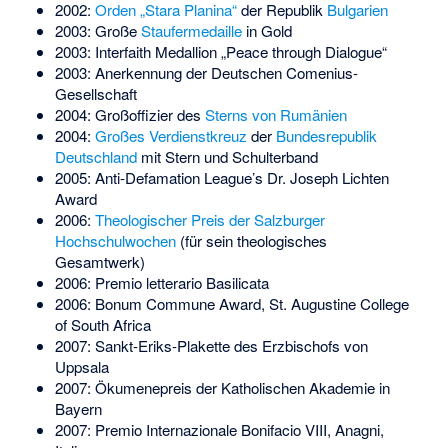
2002:
Orden „Stara Planina“
der Republik
Bulgarien
2003: Große
Staufermedaille
in Gold
2003: Interfaith Medallion „Peace through Dialogue“
2003: Anerkennung der Deutschen Comenius-
Gesellschaft
2004: Großoffizier des
Sterns von Rumänien
2004:
Großes Verdienstkreuz
der
Bundesrepublik
Deutschland
mit Stern und Schulterband
2005: Anti-Defamation League’s Dr. Joseph Lichten
Award
2006:
Theologischer Preis der Salzburger
Hochschulwochen
(für sein theologisches
Gesamtwerk)
2006: Premio letterario Basilicata
2006: Bonum Commune Award, St. Augustine College
of South Africa
2007: Sankt-Eriks-Plakette des Erzbischofs von
Uppsala
2007: Ökumenepreis der Katholischen Akademie in
Bayern
2007: Premio Internazionale Bonifacio VIII, Anagni,