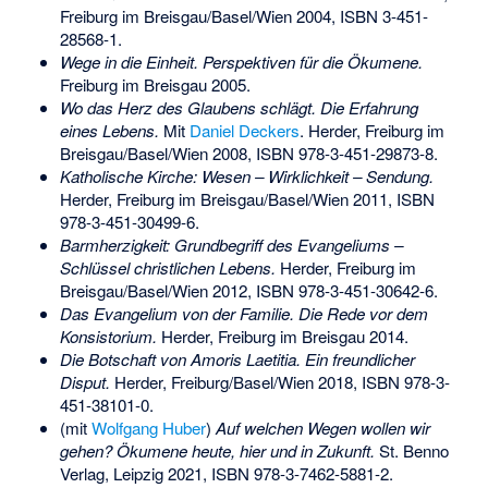
Freiburg im Breisgau/Basel/Wien 2004,
ISBN 3-451-
28568-1
.
Wege in die Einheit. Perspektiven für die Ökumene.
Freiburg im Breisgau 2005.
Wo das Herz des Glaubens schlägt. Die Erfahrung
eines Lebens.
Mit
Daniel Deckers
. Herder, Freiburg im
Breisgau/Basel/Wien 2008,
ISBN 978-3-451-29873-8
.
Katholische Kirche: Wesen – Wirklichkeit – Sendung.
Herder, Freiburg im Breisgau/Basel/Wien 2011,
ISBN
978-3-451-30499-6
.
Barmherzigkeit: Grundbegriff des Evangeliums –
Schlüssel christlichen Lebens.
Herder, Freiburg im
Breisgau/Basel/Wien 2012,
ISBN 978-3-451-30642-6
.
Das Evangelium von der Familie. Die Rede vor dem
Konsistorium.
Herder, Freiburg im Breisgau 2014.
Die Botschaft von Amoris Laetitia. Ein freundlicher
Disput.
Herder, Freiburg/Basel/Wien 2018,
ISBN 978-3-
451-38101-0
.
(mit
Wolfgang Huber
)
Auf welchen Wegen wollen wir
gehen? Ökumene heute, hier und in Zukunft.
St. Benno
Verlag, Leipzig 2021,
ISBN 978-3-7462-5881-2
.