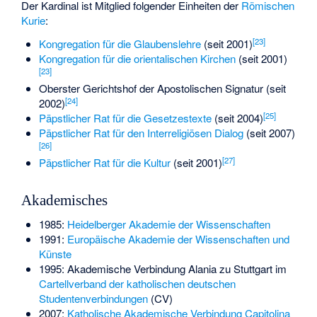
Der Kardinal ist Mitglied folgender Einheiten der
Römischen
Kurie
:
[
23
]
Kongregation für die Glaubenslehre
(seit 2001)
Kongregation für die orientalischen Kirchen
(seit 2001)
[
23
]
Oberster Gerichtshof der Apostolischen Signatur
(seit
[
24
]
2002)
[
25
]
Päpstlicher Rat für die Gesetzestexte
(seit 2004)
Päpstlicher Rat für den Interreligiösen Dialog
(seit 2007)
[
26
]
[
27
]
Päpstlicher Rat für die Kultur
(seit 2001)
Akademisches
1985:
Heidelberger Akademie der Wissenschaften
1991:
Europäische Akademie der Wissenschaften und
Künste
1995: Akademische Verbindung Alania zu Stuttgart im
Cartellverband der katholischen deutschen
Studentenverbindungen
(CV)
2007:
Katholische Akademische Verbindung Capitolina