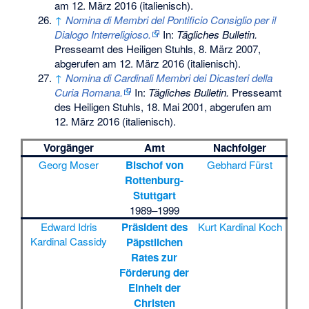
am 12. März 2016
(italienisch).
↑
Nomina di Membri del Pontificio Consiglio per il
Dialogo Interreligioso.
In:
Tägliches Bulletin.
Presseamt des Heiligen Stuhls, 8. März 2007,
abgerufen am 12. März 2016
(italienisch).
↑
Nomina di Cardinali Membri dei Dicasteri della
Curia Romana.
In:
Tägliches Bulletin.
Presseamt
des Heiligen Stuhls, 18. Mai 2001,
abgerufen am
12. März 2016
(italienisch).
Vorgänger
Amt
Nachfolger
Georg Moser
Bischof von
Gebhard Fürst
Rottenburg-
Stuttgart
1989–1999
Edward Idris
Präsident des
Kurt Kardinal Koch
Kardinal Cassidy
Päpstlichen
Rates zur
Förderung der
Einheit der
Christen