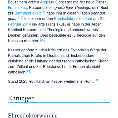
Bei seinem ersten
Angelus
-Gebet meinte der neue Papst
Franziskus
, Kasper sei ein
großartiger Theologe
, sein Buch
[
18
]
zur
Barmherzigkeit
habe ihm in diesen Tagen
sehr gut
[
19
]
getan
.
In seinem ersten
Kardinalskonsistorium
am
21.
Februar
2014
erklärte Franziskus, er habe in der Arbeit
Kardinal Kaspers tiefe Theologie und unbeschwertes
Denken gefunden. Dies bedeutete es, „Theologie auf den
[
20
]
Knien zu machen“.
Kasper gehörte zu den Kritikern des Synodalen Wegs der
Katholischen Kirche in Deutschland. Insbesondere
kritisierte er die Haltung der deutschen katholischen Kirche
zum Zölibat und zur Priesterweihe für Frauen als nicht
[
21
]
katholisch.
[
22
]
Stand 2023 lebt Kardinal Kasper weiterhin in Rom.
Ehrungen
Ehrendoktorwürden