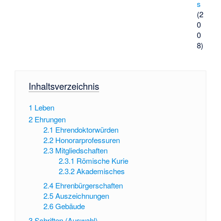
s
(2
0
0
8)
Inhaltsverzeichnis
1
Leben
2
Ehrungen
2.1
Ehrendoktorwürden
2.2
Honorarprofessuren
2.3
Mitgliedschaften
2.3.1
Römische Kurie
2.3.2
Akademisches
2.4
Ehrenbürgerschaften
2.5
Auszeichnungen
2.6
Gebäude
3
Schriften (Auswahl)