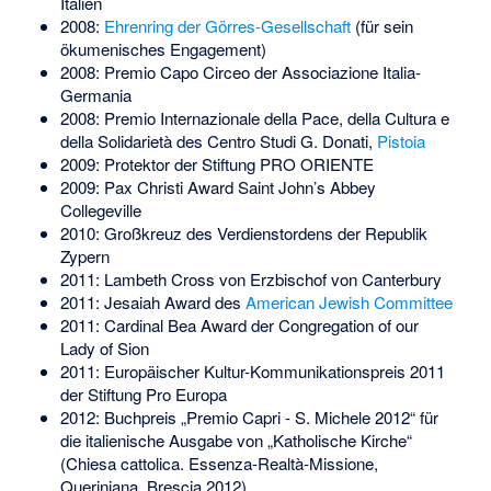
Italien
2008:
Ehrenring der Görres-Gesellschaft
(für sein
ökumenisches Engagement)
2008: Premio Capo Circeo der Associazione Italia-
Germania
2008: Premio Internazionale della Pace, della Cultura e
della Solidarietà des Centro Studi G. Donati,
Pistoia
2009: Protektor der Stiftung PRO ORIENTE
2009: Pax Christi Award Saint John’s Abbey
Collegeville
2010: Großkreuz des Verdienstordens der Republik
Zypern
2011: Lambeth Cross von Erzbischof von Canterbury
2011: Jesaiah Award des
American Jewish Committee
2011: Cardinal Bea Award der Congregation of our
Lady of Sion
2011: Europäischer Kultur-Kommunikationspreis 2011
der Stiftung Pro Europa
2012: Buchpreis „Premio Capri - S. Michele 2012“ für
die italienische Ausgabe von „Katholische Kirche“
(Chiesa cattolica. Essenza-Realtà-Missione,
Queriniana, Brescia 2012)