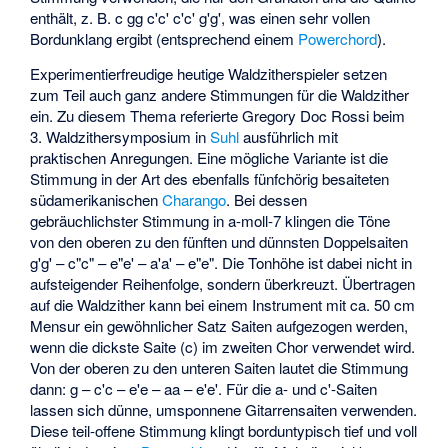
enthält, z. B. c gg c'c' c'c' g'g', was einen sehr vollen
Bordunklang ergibt (entsprechend einem
Powerchord
).
Experimentierfreudige heutige Waldzitherspieler setzen
zum Teil auch ganz andere Stimmungen für die Waldzither
ein. Zu diesem Thema referierte Gregory Doc Rossi beim
3. Waldzithersymposium in
Suhl
ausführlich mit
praktischen Anregungen. Eine mögliche Variante ist die
Stimmung in der Art des ebenfalls fünfchörig besaiteten
südamerikanischen
Charango
. Bei dessen
gebräuchlichster Stimmung in a-moll-7 klingen die Töne
von den oberen zu den fünften und dünnsten Doppelsaiten
g'g' – c"c" – e"e' – a'a' – e"e". Die Tonhöhe ist dabei nicht in
aufsteigender Reihenfolge, sondern überkreuzt. Übertragen
auf die Waldzither kann bei einem Instrument mit ca. 50 cm
Mensur ein gewöhnlicher Satz Saiten aufgezogen werden,
wenn die dickste Saite (c) im zweiten Chor verwendet wird.
Von der oberen zu den unteren Saiten lautet die Stimmung
dann: g – c'c – e'e – aa – e'e'. Für die a- und c'-Saiten
lassen sich dünne, umsponnene Gitarrensaiten verwenden.
Diese teil-offene Stimmung klingt borduntypisch tief und voll