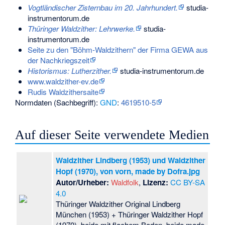
Vogtländischer Zisternbau im 20. Jahrhundert.
studia-
instrumentorum.de
Thüringer Waldzither: Lehrwerke.
studia-
instrumentorum.de
Seite zu den "Böhm-Waldzithern" der Firma GEWA aus
der Nachkriegszeit
Historismus: Lutherzither.
studia-instrumentorum.de
www.waldzither-ev.de
Rudis Waldzithersaite
Normdaten (Sachbegriff):
GND
:
4619510-5
Auf dieser Seite verwendete Medien
Waldzither Lindberg (1953) und Waldzither
Hopf (1970), von vorn, made by Dofra.jpg
Autor/Urheber:
Waldfolk
,
Lizenz:
CC BY-SA
4.0
Thüringer Waldzither Original Lindberg
München (1953) + Thüringer Waldzither Hopf
(1970), beide mit flachem Boden, beide made