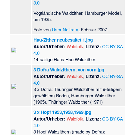
3.0
Vogtländische Waldzither, Hamburger Modell,
um 1935.
Foto von
User:Neitram
, Februar 2007.
Hau-Zither neubesaitet 1.jpg
Autor/Urheber:
Waldfolk
,
Lizenz:
CC BY-SA
4.0
14-saitige Hans Hau Waldzither
3 Dofra Waldzithern, von vorn.jpg
Autor/Urheber:
Waldfolk
,
Lizenz:
CC BY-SA
4.0
3 x Dofra: Thüringer Waldzither mit 9-teiligem
gewölbtem Boden, Hamburger Waldzither
(1965), Thüringer Waldzither (1971)
3 x Hopf 1953,1958,1969.jpg
Autor/Urheber:
Waldfolk
,
Lizenz:
CC BY-SA
4.0
3 Hopf Waldzithern (made by Dofra):