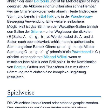
ähnlich der einer
Bouzouki
und ist für Melodiespiel bestens
geeignet. Die Akkorde sind für Gitarristen schnell lernbar,
weil sie Gitarrenakkorden sehr ähneln. Heute findet diese
Stimmung bereits im
Bal Folk
und in der
Wandervogel
-
Bewegung Verwendung. Eine weitere, einfachere
Möglichkeit ist das Stimmen der Waldzither-Saiten ähnlich
den Saiten der
Gitarre
– unter Weglassen der dicksten
(E-)Saite: A – d – g – h – e’. Werden dabei die A- und d-
Saiten nach oben oktaviert, erhält man die authentische
Stimmung einer Barock-Gitarre (a - d - g - h - e). Mit der
Stimmung G - c - g - c' - g' (ebenfalls ein
Powerchord
in C )
arbeitet unter anderem
Michael Völkel
, wenn er
mittelalterliche Musik oder Folk spielt. In der Kombination
von
Bordun
, Griffen und Einzeltönen lässt mit dieser
Stimmung recht einfach eine komplexe Begleitung
realisieren.
Spielweise
Die Waldzither kann sitzend oder stehend gespielt werden.
Das Anschlagen der Saiten erfolgt meist mit einem