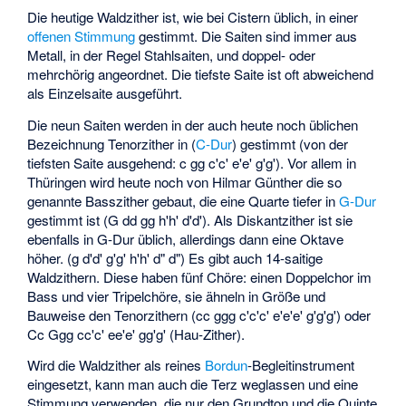
Die heutige Waldzither ist, wie bei Cistern üblich, in einer
offenen Stimmung
gestimmt. Die Saiten sind immer aus
Metall, in der Regel Stahlsaiten, und doppel- oder
mehrchörig angeordnet. Die tiefste Saite ist oft abweichend
als Einzelsaite ausgeführt.
Die neun Saiten werden in der auch heute noch üblichen
Bezeichnung Tenorzither in (
C-Dur
) gestimmt (von der
tiefsten Saite ausgehend: c gg c'c' e'e' g'g'). Vor allem in
Thüringen wird heute noch von Hilmar Günther die so
genannte Basszither gebaut, die eine Quarte tiefer in
G-Dur
gestimmt ist (G dd gg h'h' d'd'). Als Diskantzither ist sie
ebenfalls in G-Dur üblich, allerdings dann eine Oktave
höher. (g d'd' g'g' h'h' d" d") Es gibt auch 14-saitige
Waldzithern. Diese haben fünf Chöre: einen Doppelchor im
Bass und vier Tripelchöre, sie ähneln in Größe und
Bauweise den Tenorzithern (cc ggg c'c'c' e'e'e' g'g'g') oder
Cc Ggg cc'c' ee'e' gg'g' (Hau-Zither).
Wird die Waldzither als reines
Bordun
-Begleitinstrument
eingesetzt, kann man auch die Terz weglassen und eine
Stimmung verwenden, die nur den Grundton und die Quinte