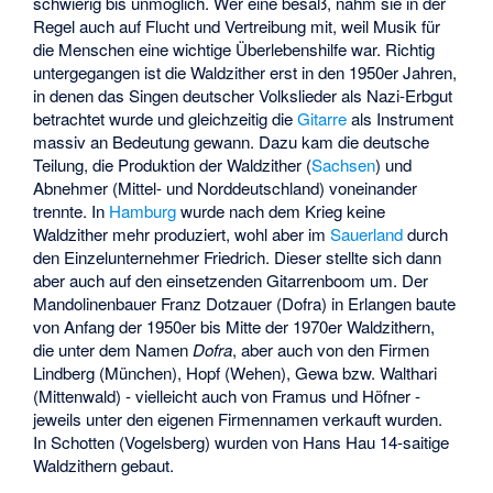
schwierig bis unmöglich. Wer eine besaß, nahm sie in der
Regel auch auf Flucht und Vertreibung mit, weil Musik für
die Menschen eine wichtige Überlebenshilfe war. Richtig
untergegangen ist die Waldzither erst in den 1950er Jahren,
in denen das Singen deutscher Volkslieder als Nazi-Erbgut
betrachtet wurde und gleichzeitig die
Gitarre
als Instrument
massiv an Bedeutung gewann. Dazu kam die deutsche
Teilung, die Produktion der Waldzither (
Sachsen
) und
Abnehmer (Mittel- und Norddeutschland) voneinander
trennte. In
Hamburg
wurde nach dem Krieg keine
Waldzither mehr produziert, wohl aber im
Sauerland
durch
den Einzelunternehmer Friedrich. Dieser stellte sich dann
aber auch auf den einsetzenden Gitarrenboom um. Der
Mandolinenbauer Franz Dotzauer (Dofra) in Erlangen baute
von Anfang der 1950er bis Mitte der 1970er Waldzithern,
die unter dem Namen
Dofra
, aber auch von den Firmen
Lindberg (München), Hopf (Wehen), Gewa bzw. Walthari
(Mittenwald) - vielleicht auch von Framus und Höfner -
jeweils unter den eigenen Firmennamen verkauft wurden.
In Schotten (Vogelsberg) wurden von Hans Hau 14-saitige
Waldzithern gebaut.