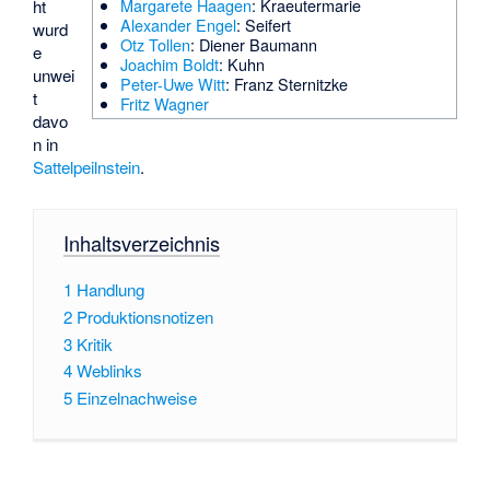
Margarete Haagen
: Kraeutermarie
ht
Alexander Engel
: Seifert
wurd
Otz Tollen
: Diener Baumann
e
Joachim Boldt
: Kuhn
unwei
Peter-Uwe Witt
: Franz Sternitzke
t
Fritz Wagner
davo
n in
Sattelpeilnstein
.
Inhaltsverzeichnis
1
Handlung
2
Produktionsnotizen
3
Kritik
4
Weblinks
5
Einzelnachweise