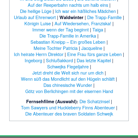
Auf der Reeperbahn nachts um halb eins
|
Die heilige Lüge
|
Ich war ein häßliches Mädchen
|
Urlaub auf Ehrenwort
|
|
Die Trapp-Familie
|
Waldwinter
Königin Luise
|
Auf Wiedersehen, Franziska!
|
Immer wenn der Tag beginnt
|
Taiga
|
Die Trapp-Familie in Amerika
|
Sebastian Kneipp – Ein großes Leben
|
Meine Tochter Patricia
|
Jacqueline
|
Ich heirate Herrn Direktor
|
Eine Frau fürs ganze Leben
|
Ingeborg
|
Schlußakkord
|
Das letzte Kapitel
|
Schwejks Flegeljahre
|
Jetzt dreht die Welt sich nur um dich
|
Wenn süß das Mondlicht auf den Hügeln schläft
|
Das chinesische Wunder
|
Götz von Berlichingen mit der eisernen Hand
Die Schatzinsel
|
Fernsehfilme (Auswahl):
Tom Sawyers und Huckleberry Finns Abenteuer
|
Die Abenteuer des braven Soldaten Schwejk