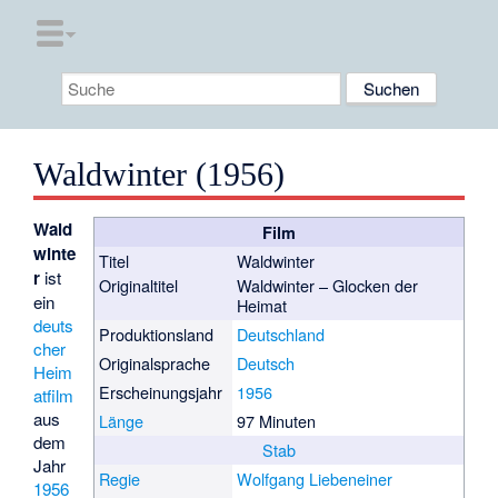
Waldwinter (1956)
Wald
Film
winte
Titel
Waldwinter
r
ist
Originaltitel
Waldwinter – Glocken der
ein
Heimat
deuts
Produktionsland
Deutschland
cher
Originalsprache
Deutsch
Heim
Erscheinungsjahr
1956
atfilm
aus
Länge
97 Minuten
dem
Stab
Jahr
Regie
Wolfgang Liebeneiner
1956