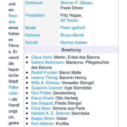
Drehbuch
Werner P. Zibaso
,
und
Frank Dimen
ein
Produktion
Fritz Hoppe
,
Rem
Alf Teichs
ake
eines
Musik
Peter Igelhoff
früher
Kamera
Bruno Mondi
en
Schnitt
Martha Dübber
Filme
Besetzung
s. Er
Claus Holm
: Martin, Enkel des Barons
nennt
Sabine Bethmann
: Marianne, Pflegetochter
die
des Barons
bayer
Rudolf Forster
: Baron Malte
ische
Helene Thimig
: Baronin Henny
Stadt
Willy A. Kleinau
: Verwalter Stengel
Falke
Susanne Cramer
: Inge Sternitzke
Gert Fröbe
: Gerstenberg
nstei
Klaus Kinski
: Otto Hartwig
n
als
Ilse Steppat
: Frieda Stengel
Handl
Erica Beer
: Simone aus Paris
ungs
Herbert A. E. Böhme
: Sternitzke
ort,
Beppo Brem
: Huber
gedre
Karl Hellmer
: Kruttke