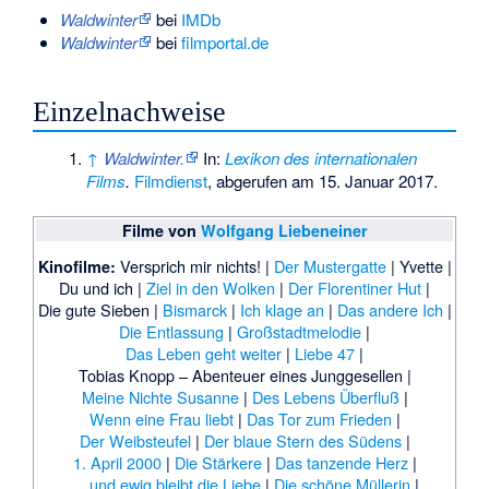
Waldwinter
bei
IMDb
Waldwinter
bei
filmportal.de
Einzelnachweise
↑
Waldwinter.
In:
Lexikon des internationalen
Films
.
Filmdienst
,
abgerufen am 15. Januar 2017
.
Filme von
Wolfgang Liebeneiner
Versprich mir nichts! |
Der Mustergatte
|
Yvette |
Kinofilme:
Du und ich |
Ziel in den Wolken
|
Der Florentiner Hut
|
Die gute Sieben |
Bismarck
|
Ich klage an
|
Das andere Ich
|
Die Entlassung
|
Großstadtmelodie
|
Das Leben geht weiter
|
Liebe 47
|
Tobias Knopp – Abenteuer eines Junggesellen |
Meine Nichte Susanne
|
Des Lebens Überfluß
|
Wenn eine Frau liebt
|
Das Tor zum Frieden
|
Der Weibsteufel
|
Der blaue Stern des Südens
|
1. April 2000
|
Die Stärkere
|
Das tanzende Herz
|
… und ewig bleibt die Liebe
|
Die schöne Müllerin
|