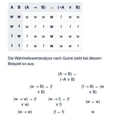
A
B
(A
→
B)
↔
(¬A
∨
B)
w
w
w
w
w
w
f
w
w
w
f
w
f
f
w
f
f
f
f
w
f
w
w
w
w
w
w
f
f
f
w
f
w
w
w
f
Die Wahrheitswertanalyse nach Quine sieht bei diesem
Beispiel so aus:
(A → B) ↔
(¬A ∨ B)
(w → B) ↔ (f
(f → B) ↔ (w
∨ B)
∨ B)
(w → w) ↔ (f
(w → f) ↔ (f
(w ↔ w)
∨ w)
∨ f)
(w → w)
(f ↔ f)
w