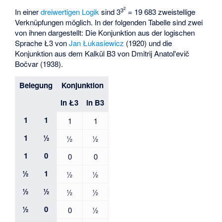
2
3
In einer
dreiwertigen Logik
sind 3
= 19 683 zweistellige
Verknüpfungen möglich. In der folgenden Tabelle sind zwei
von ihnen dargestellt: Die Konjunktion aus der logischen
Sprache Ł3 von
Jan Łukasiewicz
(1920) und die
Konjunktion aus dem Kalkül B3 von
Dmitrij Anatol'evič
Bočvar
(1938).
Belegung
Konjunktion
in Ł3
in B3
1
1
1
1
1
½
½
½
1
0
0
0
½
1
½
½
½
½
½
½
½
0
0
½