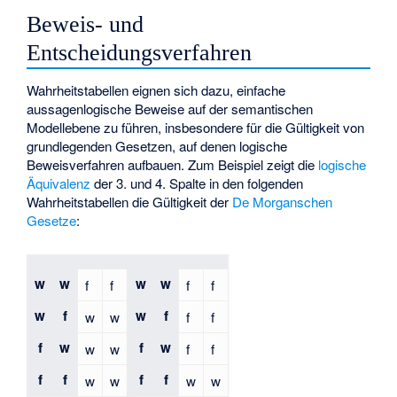
Beweis- und
Entscheidungsverfahren
Wahrheitstabellen eignen sich dazu, einfache
aussagenlogische Beweise auf der semantischen
Modellebene zu führen, insbesondere für die Gültigkeit von
grundlegenden Gesetzen, auf denen logische
Beweisverfahren aufbauen. Zum Beispiel zeigt die
logische
Äquivalenz
der 3. und 4. Spalte in den folgenden
Wahrheitstabellen die Gültigkeit der
De Morganschen
Gesetze
:
w
w
w
w
f
f
f
f
w
f
w
f
w
w
f
f
f
w
f
w
w
w
f
f
f
f
f
f
w
w
w
w