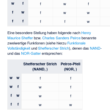
w
f
f
w
f
f
w
f
w
w
f
f
f
f
w
Eine besondere Stellung haben folgende nach
Henry
Maurice Sheffer
bzw.
Charles Sanders Peirce
benannte
zweiwertige Funktionen (siehe hierzu
Funktionale
Vollständigkeit
und
Shefferscher Strich
), denen das
NAND
-
und das
NOR-Gatter
entsprechen:
Shefferscher Strich
Peirce-Pfeil
(NAND,
)
(NOR,
)
w
w
f
f
w
f
w
f
f
w
w
f
f
f
w
w