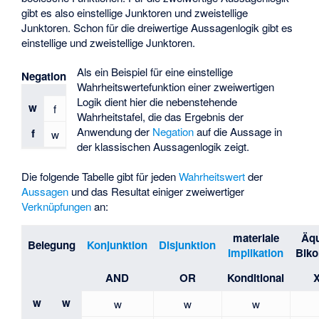
gibt es also
einstellige Junktoren und
zweistellige
Junktoren. Schon für die dreiwertige Aussagenlogik gibt es
einstellige und
zweistellige Junktoren.
Als ein Beispiel für eine einstellige
Negation
Wahrheitswertefunktion einer zweiwertigen
Logik dient hier die nebenstehende
w
f
Wahrheitstafel, die das Ergebnis der
Anwendung der
Negation
auf die Aussage
in
f
w
der klassischen Aussagenlogik zeigt.
Die folgende Tabelle gibt für jeden
Wahrheitswert
der
Aussagen
und
das Resultat einiger zweiwertiger
Verknüpfungen
an:
materiale
Äqu
Belegung
Konjunktion
Disjunktion
Implikation
Biko
AND
OR
Konditional
w
w
w
w
w