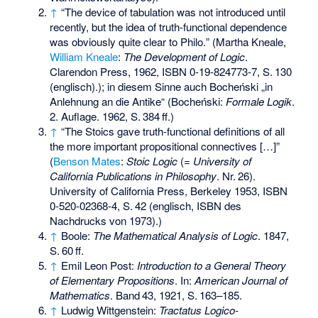
↑
“
The device of tabulation was not introduced until
recently, but the idea of truth-functional dependence
was obviously quite clear to Philo.
” (Martha Kneale,
William Kneale
:
The Development of Logic
.
Clarendon Press, 1962,
ISBN 0-19-824773-7
,
S.
130
(englisch).
); in diesem Sinne auch Bocheński „in
Anlehnung an die Antike“ (Bocheński:
Formale Logik
.
2. Auflage. 1962,
S.
384
ff
.
)
↑
“
The Stoics gave truth-functional definitions of all
the more important propositional connectives […]
”
(
Benson Mates
:
Stoic Logic
(=
University of
California Publications in Philosophy
.
Nr.
26
).
University of California Press, Berkeley 1953,
ISBN
0-520-02368-4
,
S.
42
(englisch, ISBN des
Nachdrucks von 1973).
)
↑
Boole:
The Mathematical Analysis of Logic
. 1847,
S.
60
ff
.
↑
Emil Leon Post:
Introduction to a General Theory
of Elementary Propositions
. In:
American Journal of
Mathematics
.
Band
43
, 1921,
S.
163–185
.
↑
Ludwig Wittgenstein:
Tractatus Logico-