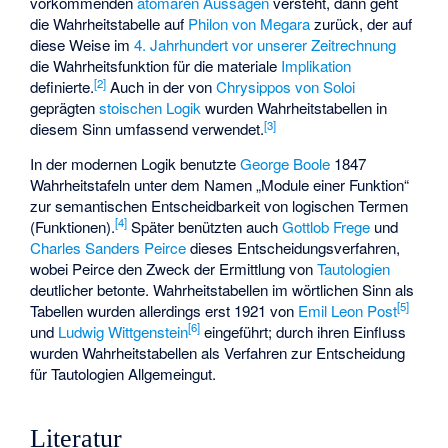
vorkommenden
atomaren Aussagen
versteht, dann geht
die Wahrheitstabelle auf
Philon von Megara
zurück, der auf
diese Weise im
4. Jahrhundert vor unserer Zeitrechnung
die Wahrheitsfunktion für die materiale
Implikation
[2]
definierte.
Auch in der von
Chrysippos von Soloi
geprägten
stoischen Logik
wurden Wahrheitstabellen in
[3]
diesem Sinn umfassend verwendet.
In der modernen Logik benutzte
George Boole
1847
Wahrheitstafeln unter dem Namen „Module einer Funktion“
zur semantischen Entscheidbarkeit von logischen Termen
[4]
(Funktionen).
Später benützten auch
Gottlob Frege
und
Charles Sanders Peirce
dieses Entscheidungsverfahren,
wobei Peirce den Zweck der Ermittlung von
Tautologien
deutlicher betonte. Wahrheitstabellen im wörtlichen Sinn als
[5]
Tabellen wurden allerdings erst 1921 von
Emil Leon Post
[6]
und
Ludwig Wittgenstein
eingeführt; durch ihren Einfluss
wurden Wahrheitstabellen als Verfahren zur Entscheidung
für Tautologien Allgemeingut.
Literatur