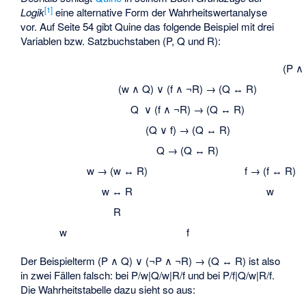
[1]
Logik
eine alternative Form der Wahrheitswertanalyse
vor. Auf Seite 54 gibt Quine das folgende Beispiel mit drei
Variablen bzw. Satzbuchstaben (P, Q und R):
(P ∧
(w ∧ Q) ∨ (f ∧ ¬R) → (Q ↔ R)
Q ∨ (f ∧ ¬R) → (Q ↔ R)
(Q ∨ f) → (Q ↔ R)
Q → (Q ↔ R)
w → (w ↔ R)
f → (f ↔ R)
w ↔ R
w
R
w
f
Der Beispielterm (P ∧ Q) ∨ (¬P ∧ ¬R) → (Q ↔ R) ist also
in zwei Fällen falsch: bei P/w|Q/w|R/f und bei P/f|Q/w|R/f.
Die Wahrheitstabelle dazu sieht so aus: