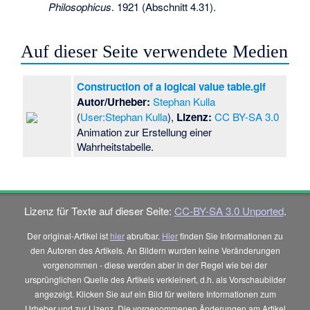
Philosophicus
. 1921 (Abschnitt 4.31).
Auf dieser Seite verwendete Medien
Construction of a logical value table.gif
Autor/Urheber:
Stephan Kulla
(
User:Stephan Kulla
),
Lizenz:
CC BY-SA 3.0
Animation zur Erstellung einer
Wahrheitstabelle.
Lizenz für Texte auf dieser Seite:
CC-BY-SA 3.0 Unported
.
Der original-Artikel ist
hier
abrufbar.
Hier
finden Sie Informationen zu
den Autoren des Artikels. An Bildern wurden keine Veränderungen
vorgenommen - diese werden aber in der Regel wie bei der
ursprünglichen Quelle des Artikels verkleinert, d.h. als Vorschaubilder
angezeigt. Klicken Sie auf ein Bild für weitere Informationen zum
Urheber und zur Lizenz. Die vorgenommenen Änderungen am Artikel