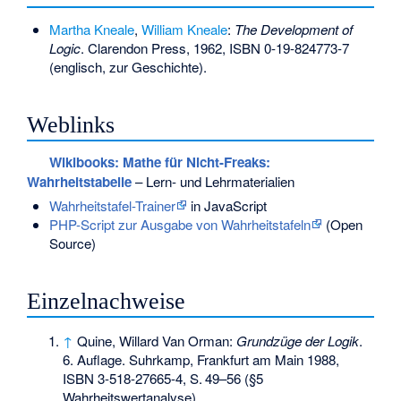
Martha Kneale
,
William Kneale
:
The Development of
Logic
. Clarendon Press, 1962,
ISBN 0-19-824773-7
(englisch, zur Geschichte).
Weblinks
Wikibooks: Mathe für Nicht-Freaks:
Wahrheitstabelle
– Lern- und Lehrmaterialien
Wahrheitstafel-Trainer
in JavaScript
PHP-Script zur Ausgabe von Wahrheitstafeln
(Open
Source)
Einzelnachweise
↑
Quine, Willard Van Orman:
Grundzüge der Logik
.
6. Auflage. Suhrkamp, Frankfurt am Main 1988,
ISBN 3-518-27665-4
,
S.
49–56
(§5
Wahrheitswertanalyse).