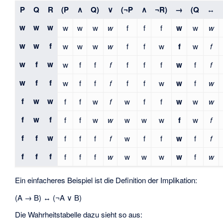
P
Q
R
(P
∧
Q)
∨
(¬P
∧
¬R)
→
(Q
↔
w
w
w
w
w
w
w
f
f
f
w
w
w
w
w
f
w
w
w
w
f
f
w
f
w
f
w
f
w
w
f
f
f
f
f
f
w
f
f
w
f
f
w
f
f
f
f
f
w
w
f
w
f
w
w
f
f
w
f
w
f
f
w
w
w
f
w
f
f
f
w
w
w
w
w
f
w
f
f
f
w
f
f
f
f
w
f
f
w
f
f
f
f
f
f
f
f
w
w
w
w
w
f
w
Ein einfacheres Beispiel ist die Definition der Implikation:
(A → B) ↔ (¬A ∨ B)
Die Wahrheitstabelle dazu sieht so aus: