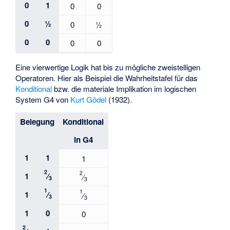
0
1
0
0
0
½
0
½
0
0
0
0
Eine vierwertige Logik hat bis zu
mögliche zweistelligen
Operatoren. Hier als Beispiel die Wahrheitstafel für das
Konditional
bzw. die materiale Implikation im logischen
System G4 von
Kurt Gödel
(1932).
Belegung
Konditional
in G4
1
1
1
2
2
1
⁄
⁄
3
3
1
1
1
⁄
⁄
3
3
1
0
0
2