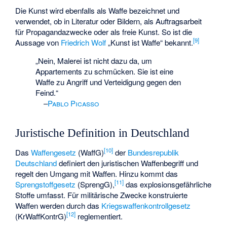
Die Kunst wird ebenfalls als Waffe bezeichnet und
verwendet, ob in Literatur oder Bildern, als Auftragsarbeit
für Propagandazwecke oder als freie Kunst. So ist die
[
9
]
Aussage von
Friedrich Wolf
„Kunst ist Waffe“ bekannt.
„Nein, Malerei ist nicht dazu da, um
Appartements zu schmücken. Sie ist eine
Waffe zu Angriff und Verteidigung gegen den
Feind.“
–
Pablo Picasso
Juristische Definition in Deutschland
[
10
]
Das
Waffengesetz
(WaffG)
der
Bundesrepublik
Deutschland
definiert den juristischen Waffenbegriff und
regelt den Umgang mit Waffen. Hinzu kommt das
[
11
]
Sprengstoffgesetz
(SprengG),
das explosionsgefährliche
Stoffe umfasst. Für militärische Zwecke konstruierte
Waffen werden durch das
Kriegswaffenkontrollgesetz
[
12
]
(KrWaffKontrG)
reglementiert.