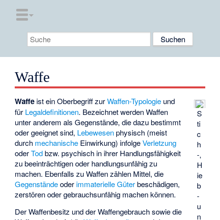
Waffe
Waffe
ist ein Oberbegriff zur
Waffen-Typologie
und
für
Legaldefinitionen
. Bezeichnet werden Waffen
S
unter anderem als Gegenstände, die dazu bestimmt
ti
oder geeignet sind,
Lebewesen
physisch (meist
c
durch
mechanische
Einwirkung) infolge
Verletzung
h
oder
Tod
bzw. psychisch in ihrer Handlungsfähigkeit
-,
zu beeinträchtigen oder handlungsunfähig zu
H
machen. Ebenfalls zu Waffen zählen Mittel, die
ie
Gegenstände
oder
immaterielle Güter
beschädigen,
b
zerstören oder gebrauchsunfähig machen können.
-
u
Der Waffenbesitz und der
Waffengebrauch
sowie die
n