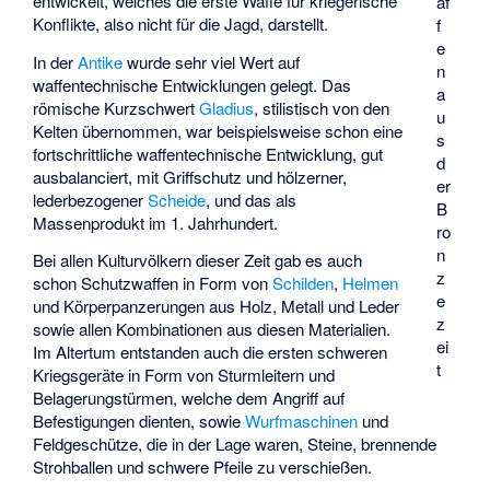
entwickelt, welches die erste Waffe für kriegerische
af
Konflikte, also nicht für die Jagd, darstellt.
f
e
In der
Antike
wurde sehr viel Wert auf
n
waffentechnische Entwicklungen gelegt. Das
a
römische Kurzschwert
Gladius
, stilistisch von den
u
Kelten übernommen, war beispielsweise schon eine
s
fortschrittliche waffentechnische Entwicklung, gut
d
ausbalanciert, mit Griffschutz und hölzerner,
er
lederbezogener
Scheide
, und das als
B
Massenprodukt im 1. Jahrhundert.
ro
n
Bei allen Kulturvölkern dieser Zeit gab es auch
z
schon Schutzwaffen in Form von
Schilden
,
Helmen
e
und Körperpanzerungen aus Holz, Metall und Leder
z
sowie allen Kombinationen aus diesen Materialien.
ei
Im Altertum entstanden auch die ersten schweren
t
Kriegsgeräte in Form von Sturmleitern und
Belagerungstürmen, welche dem Angriff auf
Befestigungen dienten, sowie
Wurfmaschinen
und
Feldgeschütze, die in der Lage waren, Steine, brennende
Strohballen und schwere Pfeile zu verschießen.