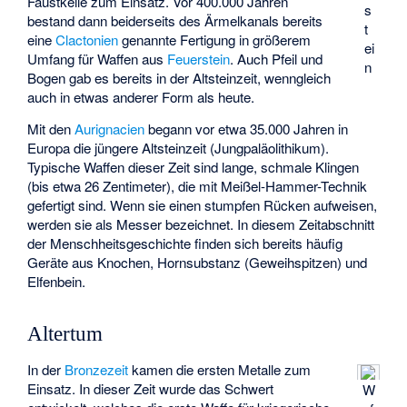
Faustkeile zum Einsatz. Vor 400.000 Jahren
s
bestand dann beiderseits des Ärmelkanals bereits
t
eine
Clactonien
genannte Fertigung in größerem
ei
Umfang für Waffen aus
Feuerstein
. Auch Pfeil und
n
Bogen gab es bereits in der Altsteinzeit, wenngleich
auch in etwas anderer Form als heute.
Mit den
Aurignacien
begann vor etwa 35.000 Jahren in
Europa die jüngere Altsteinzeit (Jungpaläolithikum).
Typische Waffen dieser Zeit sind lange, schmale Klingen
(bis etwa 26 Zentimeter), die mit Meißel-Hammer-Technik
gefertigt sind. Wenn sie einen stumpfen Rücken aufweisen,
werden sie als Messer bezeichnet. In diesem Zeitabschnitt
der Menschheitsgeschichte finden sich bereits häufig
Geräte aus Knochen, Hornsubstanz (Geweihspitzen) und
Elfenbein.
Altertum
In der
Bronzezeit
kamen die ersten Metalle zum
Einsatz. In dieser Zeit wurde das Schwert
W