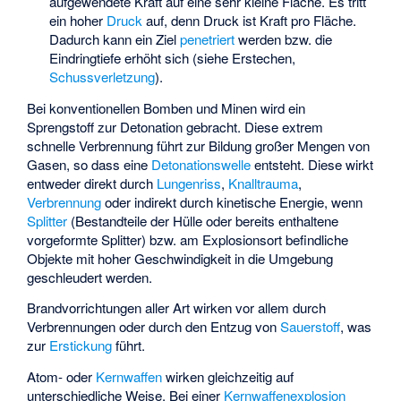
aufgewendete Kraft auf eine sehr kleine Fläche. Es tritt
ein hoher
Druck
auf, denn Druck ist Kraft pro Fläche.
Dadurch kann ein Ziel
penetriert
werden bzw. die
Eindringtiefe erhöht sich (siehe
Erstechen
,
Schussverletzung
).
Bei konventionellen Bomben und Minen wird ein
Sprengstoff zur Detonation gebracht. Diese extrem
schnelle Verbrennung führt zur Bildung großer Mengen von
Gasen, so dass eine
Detonationswelle
entsteht. Diese wirkt
entweder direkt durch
Lungenriss
,
Knalltrauma
,
Verbrennung
oder indirekt durch kinetische Energie, wenn
Splitter
(Bestandteile der Hülle oder bereits enthaltene
vorgeformte Splitter) bzw. am Explosionsort befindliche
Objekte mit hoher Geschwindigkeit in die Umgebung
geschleudert werden.
Brandvorrichtungen aller Art wirken vor allem durch
Verbrennungen oder durch den Entzug von
Sauerstoff
, was
zur
Erstickung
führt.
Atom- oder
Kernwaffen
wirken gleichzeitig auf
unterschiedliche Weise. Bei einer
Kernwaffenexplosion