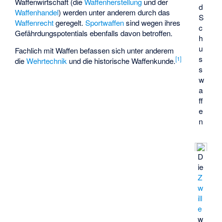
Waffenwirtschaft (die
Waffenherstellung
und der
d
Waffenhandel
) werden unter anderem durch das
S
Waffenrecht
geregelt.
Sportwaffen
sind wegen ihres
c
Gefährdungspotentials ebenfalls davon betroffen.
h
u
Fachlich mit Waffen befassen sich unter anderem
s
[
1
]
die
Wehrtechnik
und die historische Waffenkunde.
s
w
a
ff
e
n
D
ie
Z
w
ill
e
w