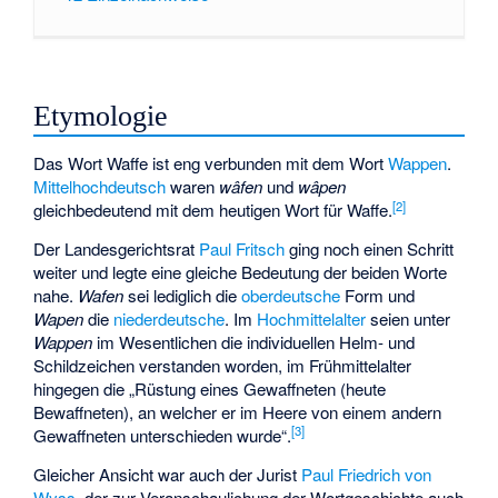
Etymologie
Das Wort Waffe ist eng verbunden mit dem Wort
Wappen
.
Mittelhochdeutsch
waren
wâfen
und
wâpen
[
2
]
gleichbedeutend mit dem heutigen Wort für Waffe.
Der Landesgerichtsrat
Paul Fritsch
ging noch einen Schritt
weiter und legte eine gleiche Bedeutung der beiden Worte
nahe.
Wafen
sei lediglich die
oberdeutsche
Form und
Wapen
die
niederdeutsche
. Im
Hochmittelalter
seien unter
Wappen
im Wesentlichen die individuellen Helm- und
Schildzeichen verstanden worden, im Frühmittelalter
hingegen die „Rüstung eines Gewaffneten (heute
Bewaffneten), an welcher er im Heere von einem andern
[
3
]
Gewaffneten unterschieden wurde“.
Gleicher Ansicht war auch der Jurist
Paul Friedrich von
Wyss
, der zur Veranschaulichung der Wortgeschichte auch