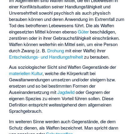
Im Allgemeinen sind Waffen Mittel, die ein Lebewesen in
einer Konfliktsituation seiner Handlungsfähigkeit und
Unversehrtheit sowohl psychisch als auch physisch
berauben können und deren Anwendung im Extremfall zum
Tod des betroffenen Lebewesens führt. Die als Waffen
eingesetzten Mittel können ebenso
Güter
beschädigen,
zerstören oder in ihrer Gebrauchsfähigkeit einschränken.
Waffen können weiterhin ein Mittel sein, um eine Person
durch Zwang (z. B.
Drohung
mit einer Waffe) ihrer
Entscheidungs- und Handlungsfreiheit
zu berauben.
Aus soziologischer Sicht sind Waffen Gegenstände der
materiellen Kultur
, welche die Körperkraft bei
Gewaltanwendungen umsetzen und/oder steigern bzw.
ersetzen und so bei bestimmten Formen der
Auseinandersetzung mit
Jagdwild
oder Gegnern der
eigenen Spezies zu einem Vorteil führen sollen. Diese
Definition entspricht weitestgehend dem allgemeinen
Sprachgebrauch.
Im weiteren Sinne werden auch Gegenstände, die dem
Schutz
dienen, als Waffen bezeichnet. Man spricht dann
von passiven oder
Schutzwaffen
.