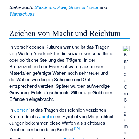
Siehe auch
:
Shock and Awe
,
Show of Force
und
Warnschuss
Zeichen von Macht und Reichtum
In verschiedenen Kulturen war und ist das Tragen
von Waffen Ausdruck für die soziale, wirtschaftliche
K
oder politische Stellung des Trägers. In der
ar
Bronzezeit und der Eisenzeit waren aus diesen
l
Materialien gefertigte Waffen noch sehr teuer und
d
die Waffen wurden an Schneide und Griff
er
entsprechend verziert. Später wurden aufwendige
G
Gravuren, Edelsteinschmuck, Silber und Gold oder
ro
Elfenbein eingebracht.
ß
e,
In
Jemen
ist das Tragen des reichlich verzierten
g
Krummdolchs
Jambia
ein Symbol von Männlichkeit.
e
Jungen bekommen diese Waffen als sichtbares
m
[
15
]
Zeichen der beendeten Kindheit.
al
t