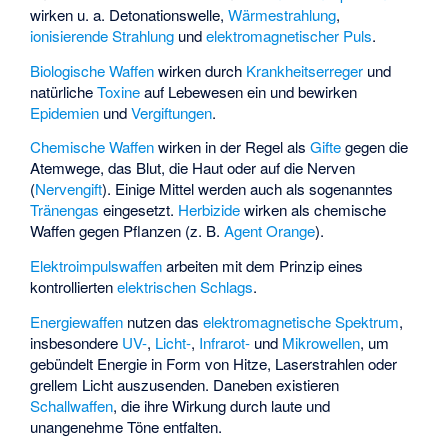
wirken u. a. Detonationswelle,
Wärmestrahlung
,
ionisierende Strahlung
und
elektromagnetischer Puls
.
Biologische Waffen
wirken durch
Krankheitserreger
und
natürliche
Toxine
auf Lebewesen ein und bewirken
Epidemien
und
Vergiftungen
.
Chemische Waffen
wirken in der Regel als
Gifte
gegen die
Atemwege, das Blut, die Haut oder auf die Nerven
(
Nervengift
). Einige Mittel werden auch als sogenanntes
Tränengas
eingesetzt.
Herbizide
wirken als chemische
Waffen gegen Pflanzen (z. B.
Agent Orange
).
Elektroimpulswaffen
arbeiten mit dem Prinzip eines
kontrollierten
elektrischen Schlags
.
Energiewaffen
nutzen das
elektromagnetische Spektrum
,
insbesondere
UV-
,
Licht-
,
Infrarot-
und
Mikrowellen
, um
gebündelt Energie in Form von Hitze, Laserstrahlen oder
grellem Licht auszusenden. Daneben existieren
Schallwaffen
, die ihre Wirkung durch laute und
unangenehme Töne entfalten.