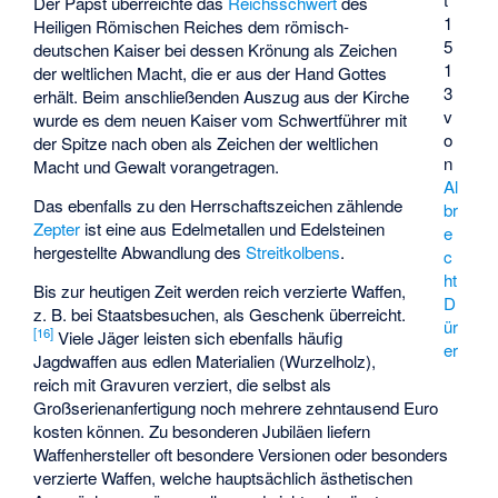
Der Papst überreichte das
Reichsschwert
des
1
Heiligen Römischen Reiches dem römisch-
5
deutschen Kaiser bei dessen Krönung als Zeichen
1
der weltlichen Macht, die er aus der Hand Gottes
3
erhält. Beim anschließenden Auszug aus der Kirche
v
wurde es dem neuen Kaiser vom Schwertführer mit
o
der Spitze nach oben als Zeichen der weltlichen
n
Macht und Gewalt vorangetragen.
Al
Das ebenfalls zu den Herrschaftszeichen zählende
br
Zepter
ist eine aus Edelmetallen und Edelsteinen
e
hergestellte Abwandlung des
Streitkolbens
.
c
ht
Bis zur heutigen Zeit werden reich verzierte Waffen,
D
z. B. bei Staatsbesuchen, als Geschenk überreicht.
ür
[
16
]
Viele Jäger leisten sich ebenfalls häufig
er
Jagdwaffen aus edlen Materialien (Wurzelholz),
reich mit Gravuren verziert, die selbst als
Großserienanfertigung noch mehrere zehntausend Euro
kosten können. Zu besonderen Jubiläen liefern
Waffenhersteller oft besondere Versionen oder besonders
verzierte Waffen, welche hauptsächlich ästhetischen