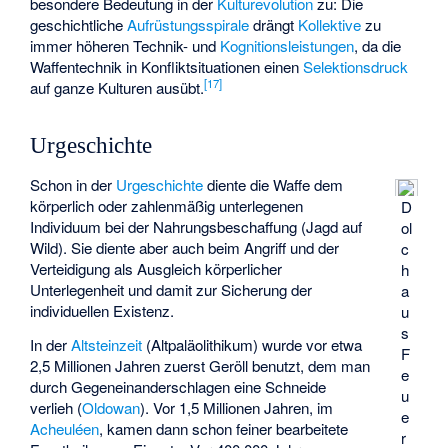
besondere Bedeutung in der
Kulturevolution
zu: Die
geschichtliche
Aufrüstungsspirale
drängt
Kollektive
zu
immer höheren Technik- und
Kognitionsleistungen
, da die
Waffentechnik in Konfliktsituationen einen
Selektionsdruck
[
17
]
auf ganze Kulturen ausübt.
Urgeschichte
Schon in der
Urgeschichte
diente die Waffe dem
körperlich oder zahlenmäßig unterlegenen
D
Individuum bei der Nahrungsbeschaffung (Jagd auf
ol
Wild). Sie diente aber auch beim Angriff und der
c
Verteidigung als Ausgleich körperlicher
h
Unterlegenheit und damit zur Sicherung der
a
individuellen Existenz.
u
s
In der
Altsteinzeit
(Altpaläolithikum) wurde vor etwa
F
2,5 Millionen Jahren zuerst Geröll benutzt, dem man
e
durch Gegeneinanderschlagen eine Schneide
u
verlieh (
Oldowan
). Vor 1,5 Millionen Jahren, im
e
Acheuléen
, kamen dann schon feiner bearbeitete
r