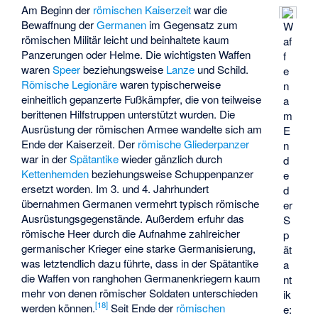
Am Beginn der
römischen Kaiserzeit
war die
Bewaffnung der
Germanen
im Gegensatz zum
W
römischen Militär leicht und beinhaltete kaum
af
Panzerungen oder Helme. Die wichtigsten Waffen
f
waren
Speer
beziehungsweise
Lanze
und Schild.
e
Römische Legionäre
waren typischerweise
n
einheitlich gepanzerte Fußkämpfer, die von teilweise
a
berittenen Hilfstruppen unterstützt wurden. Die
m
Ausrüstung der römischen Armee wandelte sich am
E
Ende der Kaiserzeit. Der
römische Gliederpanzer
n
war in der
Spätantike
wieder gänzlich durch
d
Kettenhemden
beziehungsweise Schuppenpanzer
e
ersetzt worden. Im 3. und 4. Jahrhundert
d
übernahmen Germanen vermehrt typisch römische
er
Ausrüstungsgegenstände. Außerdem erfuhr das
S
römische Heer durch die Aufnahme zahlreicher
p
germanischer Krieger eine starke Germanisierung,
ät
was letztendlich dazu führte, dass in der Spätantike
a
die Waffen von ranghohen Germanenkriegern kaum
nt
mehr von denen römischer Soldaten unterschieden
ik
[
18
]
werden können.
Seit Ende der
römischen
e: