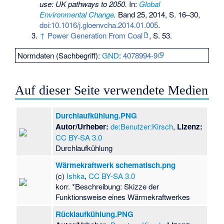
use: UK pathways to 2050.
In:
Global
Environmental Change
.
Band 25, 2014, S. 16–30,
doi:10.1016/j.gloenvcha.2014.01.005
.
↑
Power Generation From Coal
, S. 53.
Normdaten (Sachbegriff):
GND
:
4078994-9
Auf dieser Seite verwendete Medien
Durchlaufkühlung.PNG
Autor/Urheber:
de:Benutzer:Kirsch
,
Lizenz:
CC BY-SA 3.0
Durchlaufkühlung
Wärmekraftwerk schematisch.png
(c)
Ishka
,
CC BY-SA 3.0
korr. *Beschreibung: Skizze der
Funktionsweise eines Wärmekraftwerkes
Rücklaufkühlung.PNG