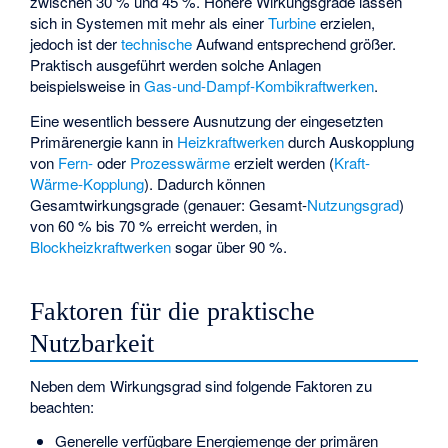
zwischen 30 % und 45 %. Höhere Wirkungsgrade lassen
sich in Systemen mit mehr als einer
Turbine
erzielen,
jedoch ist der
technische
Aufwand entsprechend größer.
Praktisch ausgeführt werden solche Anlagen
beispielsweise in
Gas-und-Dampf-Kombikraftwerken
.
Eine wesentlich bessere Ausnutzung der eingesetzten
Primärenergie kann in
Heizkraftwerken
durch Auskopplung
von
Fern-
oder
Prozesswärme
erzielt werden (
Kraft-
Wärme-Kopplung
). Dadurch können
Gesamtwirkungsgrade (genauer: Gesamt-
Nutzungsgrad
)
von 60 % bis 70 % erreicht werden, in
Blockheizkraftwerken
sogar über 90 %.
Faktoren für die praktische
Nutzbarkeit
Neben dem Wirkungsgrad sind folgende Faktoren zu
beachten:
Generelle verfügbare Energiemenge der primären