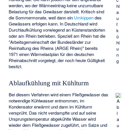
werden, wo der Wärmeeintrag keine unzumutbare
hl
Belastung für das Gewässer darstellt. Kritisch sind
a
die Sommermonate, weil dann ein
Umkippen
des
u
Gewässers erfolgen kann. In Deutschland wird
f
Durchlaufkühlung vorwiegend an Küstenstandorten
k
oder am Rhein betrieben. Speziell am Rhein hat die
ü
"Arbeitsgemeinschaft der Bundesländer zur
hl
Reinhaltung des Rheins (ARGE Rhein)" bereits
u
1971 einen
Wärmelastplan
für den deutschen
n
Rheinabschnitt vorgelegt, der noch heute Gültigkeit
g
besitzt.
Ablaufkühlung mit Kühlturm
Bei diesem Verfahren wird einem Fließgewässer das
notwendige Kühlwasser entnommen, im
A
Kondensator erwärmt und dann im Kühlturm
b
versprüht. Das nicht verdampfte und auf seine
l
Ursprungstemperatur abgekühlte Wasser wird
a
wieder dem Fließgewässer zugeführt, um Salze und
u