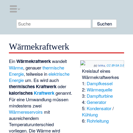
Wärmekraftwerk
Ein
Wärmekraftwerk
wandelt
(c)
Ishka
,
CC BY-SA 3.0
Wärme
, genauer
thermische
Kreislauf eines
Energie
, teilweise in
elektrische
Wärmekraftwerkes
Energie
um. Es wird auch
1:
Dampfkessel
thermisches Kraftwerk
oder
2:
Wärmequelle
kalorisches
Kraftwerk
genannt.
3:
Dampfturbine
Für eine Umwandlung müssen
4:
Generator
mindestens zwei
5:
Kondensator
/
Wärmereservoirs
mit
Kühlung
ausreichendem
6:
Rohrleitung
Temperaturunterschied
vorliegen. Die Wärme wird