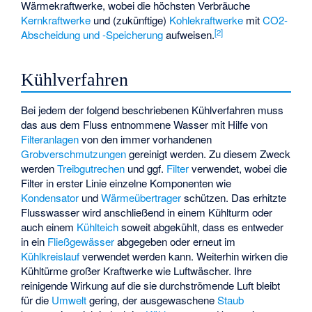
Wärmekraftwerke, wobei die höchsten Verbräuche
Kernkraftwerke
und (zukünftige)
Kohlekraftwerke
mit
CO2-
[
2
]
Abscheidung und -Speicherung
aufweisen.
Kühlverfahren
Bei jedem der folgend beschriebenen Kühlverfahren muss
das aus dem Fluss entnommene Wasser mit Hilfe von
Filteranlagen
von den immer vorhandenen
Grobverschmutzungen
gereinigt werden. Zu diesem Zweck
werden
Treibgutrechen
und ggf.
Filter
verwendet, wobei die
Filter in erster Linie einzelne Komponenten wie
Kondensator
und
Wärmeübertrager
schützen. Das erhitzte
Flusswasser wird anschließend in einem Kühlturm oder
auch einem
Kühlteich
soweit abgekühlt, dass es entweder
in ein
Fließgewässer
abgegeben oder erneut im
Kühlkreislauf
verwendet werden kann. Weiterhin wirken die
Kühltürme großer Kraftwerke wie Luftwäscher. Ihre
reinigende Wirkung auf die sie durchströmende Luft bleibt
für die
Umwelt
gering, der ausgewaschene
Staub