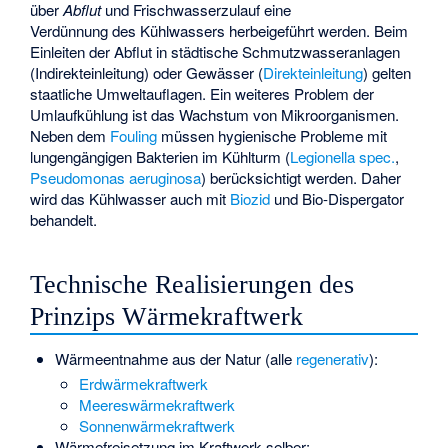
über
Abflut
und Frischwasserzulauf eine
Verdünnung des Kühlwassers herbeigeführt werden. Beim
Einleiten der Abflut in städtische Schmutzwasseranlagen
(Indirekteinleitung) oder Gewässer (
Direkteinleitung
) gelten
staatliche Umweltauflagen. Ein weiteres Problem der
Umlaufkühlung ist das Wachstum von Mikroorganismen.
Neben dem
Fouling
müssen hygienische Probleme mit
lungengängigen Bakterien im Kühlturm (
Legionella spec.
,
Pseudomonas aeruginosa
) berücksichtigt werden. Daher
wird das Kühlwasser auch mit
Biozid
und Bio-Dispergator
behandelt.
Technische Realisierungen des
Prinzips Wärmekraftwerk
Wärmeentnahme aus der Natur (alle
regenerativ
):
Erdwärmekraftwerk
Meereswärmekraftwerk
Sonnenwärmekraftwerk
Wärmefreisetzung im Kraftwerk selber: