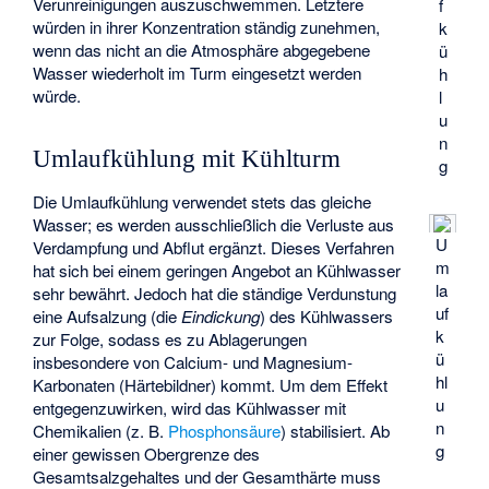
Verunreinigungen auszuschwemmen. Letztere
f
würden in ihrer Konzentration ständig zunehmen,
k
wenn das nicht an die Atmosphäre abgegebene
ü
Wasser wiederholt im Turm eingesetzt werden
h
würde.
l
u
n
Umlaufkühlung mit Kühlturm
g
Die Umlaufkühlung verwendet stets das gleiche
Wasser; es werden ausschließlich die Verluste aus
U
Verdampfung und Abflut ergänzt. Dieses Verfahren
m
hat sich bei einem geringen Angebot an Kühlwasser
la
sehr bewährt. Jedoch hat die ständige Verdunstung
uf
eine Aufsalzung (die
Eindickung
) des Kühlwassers
k
zur Folge, sodass es zu Ablagerungen
ü
insbesondere von Calcium- und Magnesium-
hl
Karbonaten (Härtebildner) kommt. Um dem Effekt
u
entgegenzuwirken, wird das Kühlwasser mit
n
Chemikalien (z. B.
Phosphonsäure
) stabilisiert. Ab
g
einer gewissen Obergrenze des
Gesamtsalzgehaltes und der Gesamthärte muss