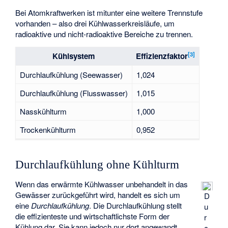
Bei Atomkraftwerken ist mitunter eine weitere Trennstufe
vorhanden – also drei Kühlwasserkreisläufe, um
radioaktive und nicht-radioaktive Bereiche zu trennen.
[
3
]
Kühlsystem
Effizienzfaktor
Durchlaufkühlung (Seewasser)
1,024
Durchlaufkühlung (Flusswasser)
1,015
Nasskühlturm
1,000
Trockenkühlturm
0,952
Durchlaufkühlung ohne Kühlturm
Wenn das erwärmte Kühlwasser unbehandelt in das
Gewässer zurückgeführt wird, handelt es sich um
D
eine
Durchlaufkühlung
. Die Durchlaufkühlung stellt
u
die effizienteste und wirtschaftlichste Form der
r
Kühlung dar. Sie kann jedoch nur dort angewandt
c