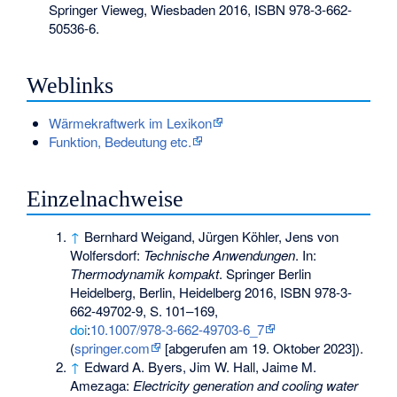
Springer Vieweg, Wiesbaden 2016,
ISBN 978-3-662-
50536-6
.
Weblinks
Wärmekraftwerk im Lexikon
Funktion, Bedeutung etc.
Einzelnachweise
↑
Bernhard Weigand, Jürgen Köhler, Jens von
Wolfersdorf:
Technische Anwendungen
. In:
Thermodynamik kompakt
. Springer Berlin
Heidelberg, Berlin, Heidelberg 2016,
ISBN 978-3-
662-49702-9
,
S.
101–169
,
doi
:
10.1007/978-3-662-49703-6_7
(
springer.com
[abgerufen am 19. Oktober 2023]).
↑
Edward A. Byers, Jim W. Hall, Jaime M.
Amezaga:
Electricity generation and cooling water