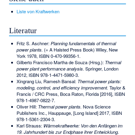
Liste von Kraftwerken
Literatur
Fritz S. Aschner:
Planning fundamentals of thermal
power plants.
(= A Halsted Press Book) Wiley, New
York 1978,
ISBN 0-470-99356-1
.
Gilberto Francisco Martha de Souza (Hrsg.):
Thermal
power plant performance analysis.
Springer, London
2012,
ISBN 978-1-4471-5980-3
.
Xingrang Liu, Ramesh Bansal:
Thermal power plants:
modeling, control, and efficiency improvement.
Taylor &
Francis / CRC Press, Boca Raton, Florida [2016],
ISBN
978-1-4987-0822-7
.
Oliver Hill:
Thermal power plants.
Nova Science
Publishers Inc., Hauppauge, [Long Island] 2017,
ISBN
978-1-5361-2304-3
.
Karl Strauss:
Wärmekraftwerke: Von den Anfängen im
19. Jahrhundert bis zur Endphase ihrer Entwicklung.