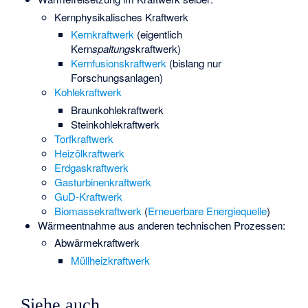
Kernphysikalisches Kraftwerk
Kernkraftwerk
(eigentlich
Kern
spaltungs
kraftwerk)
Kernfusionskraftwerk
(bislang nur
Forschungsanlagen)
Kohlekraftwerk
Braunkohlekraftwerk
Steinkohlekraftwerk
Torfkraftwerk
Heizölkraftwerk
Erdgaskraftwerk
Gasturbinenkraftwerk
GuD-Kraftwerk
Biomassekraftwerk
(
Erneuerbare Energiequelle
)
Wärmeentnahme aus anderen technischen Prozessen:
Abwärmekraftwerk
Müllheizkraftwerk
Siehe auch