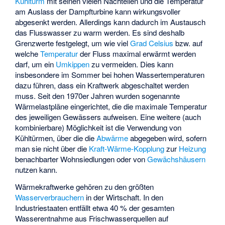
Kühlturm
mit seinen vielen Nachteilen und die Temperatur
am Auslass der Dampfturbine kann wirkungsvoller
abgesenkt werden. Allerdings kann dadurch im Austausch
das Flusswasser zu warm werden. Es sind deshalb
Grenzwerte festgelegt, um wie viel
Grad Celsius
bzw. auf
welche
Temperatur
der Fluss maximal erwärmt werden
darf, um ein
Umkippen
zu vermeiden. Dies kann
insbesondere im Sommer bei hohen Wassertemperaturen
dazu führen, dass ein Kraftwerk abgeschaltet werden
muss. Seit den 1970er Jahren wurden sogenannte
Wärmelastpläne
eingerichtet, die die maximale Temperatur
des jeweiligen Gewässers aufweisen. Eine weitere (auch
kombinierbare) Möglichkeit ist die Verwendung von
Kühltürmen, über die die
Abwärme
abgegeben wird, sofern
man sie nicht über die
Kraft-Wärme-Kopplung
zur
Heizung
benachbarter Wohnsiedlungen oder von
Gewächshäusern
nutzen kann.
Wärmekraftwerke gehören zu den größten
Wasserverbrauchern
in der Wirtschaft. In den
Industriestaaten entfällt etwa 40 % der gesamten
Wasserentnahme aus Frischwasserquellen auf