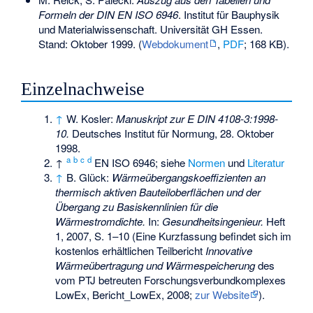
Formeln der DIN EN ISO 6946
. Institut für Bauphysik
und Materialwissenschaft. Universität GH Essen.
Stand: Oktober 1999. (
Webdokument
,
PDF
; 168 KB).
Einzelnachweise
↑
W. Kosler:
Manuskript zur E DIN 4108-3:1998-
10.
Deutsches Institut für Normung, 28. Oktober
1998.
a
b
c
d
↑
EN ISO 6946; siehe
Normen
und
Literatur
↑
B. Glück:
Wärmeübergangskoeffizienten an
thermisch aktiven Bauteiloberflächen und der
Übergang zu Basiskennlinien für die
Wärmestromdichte.
In:
Gesundheitsingenieur.
Heft
1, 2007, S. 1–10 (Eine Kurzfassung befindet sich im
kostenlos erhältlichen Teilbericht
Innovative
Wärmeübertragung und Wärmespeicherung
des
vom PTJ betreuten Forschungsverbundkomplexes
LowEx, Bericht_LowEx, 2008;
zur Website
).