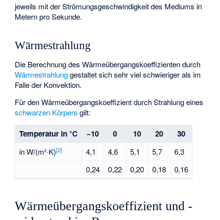
jeweils mit der Strömungsgeschwindigkeit
des Mediums in
Metern pro Sekunde.
Wärmestrahlung
Die Berechnung des Wärmeübergangskoeffizienten durch
Wärmestrahlung
gestaltet sich sehr viel schwieriger als im
Falle der Konvektion.
Für den Wärmeübergangskoeffizient durch Strahlung eines
schwarzen Körpers
gilt:
Temperatur in °C
−10
0
10
20
30
[2]
in W/(m²·K)
4,1
4,6
5,1
5,7
6,3
0,24
0,22
0,20
0,18
0,16
Wärmeübergangskoeffizient und -