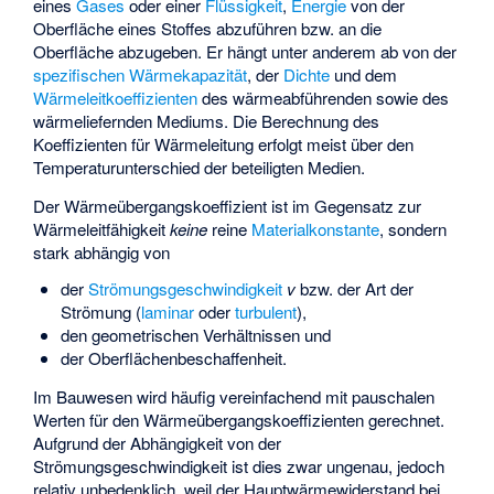
eines
Gases
oder einer
Flüssigkeit
,
Energie
von der
Oberfläche eines Stoffes abzuführen bzw. an die
Oberfläche abzugeben. Er hängt unter anderem ab von der
spezifischen Wärmekapazität
, der
Dichte
und dem
Wärmeleitkoeffizienten
des wärmeabführenden sowie des
wärmeliefernden Mediums. Die Berechnung des
Koeffizienten für Wärmeleitung erfolgt meist über den
Temperaturunterschied der beteiligten Medien.
Der Wärmeübergangskoeffizient ist im Gegensatz zur
Wärmeleitfähigkeit
keine
reine
Materialkonstante
, sondern
stark abhängig von
der
Strömungsgeschwindigkeit
v
bzw. der Art der
Strömung (
laminar
oder
turbulent
),
den geometrischen Verhältnissen und
der Oberflächenbeschaffenheit.
Im Bauwesen wird häufig vereinfachend mit pauschalen
Werten für den Wärmeübergangskoeffizienten gerechnet.
Aufgrund der Abhängigkeit von der
Strömungsgeschwindigkeit ist dies zwar ungenau, jedoch
relativ unbedenklich, weil der Hauptwärmewiderstand bei