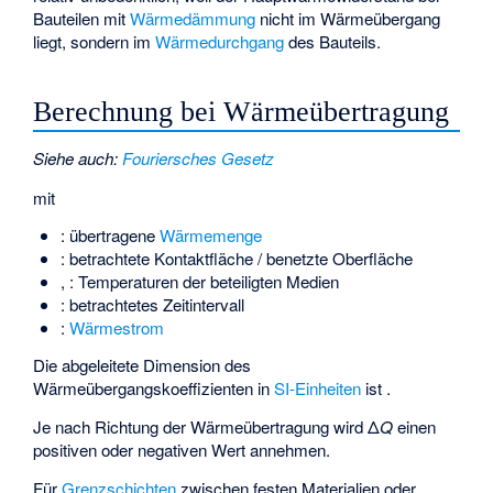
Bauteilen mit
Wärmedämmung
nicht im Wärmeübergang
liegt, sondern im
Wärmedurchgang
des Bauteils.
Berechnung bei Wärmeübertragung
Siehe auch
:
Fouriersches Gesetz
mit
: übertragene
Wärmemenge
: betrachtete Kontaktfläche / benetzte Oberfläche
,
: Temperaturen der beteiligten Medien
: betrachtetes Zeitintervall
:
Wärmestrom
Die abgeleitete Dimension des
Wärmeübergangskoeffizienten in
SI-Einheiten
ist
.
Je nach Richtung der Wärmeübertragung wird Δ
Q
einen
positiven oder negativen Wert annehmen.
Für
Grenzschichten
zwischen festen Materialien oder