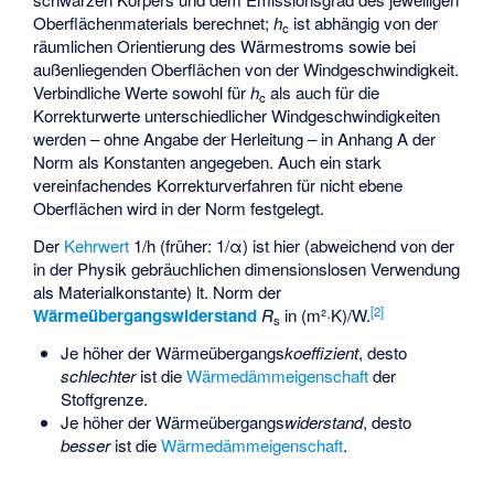
Oberflächenmaterials berechnet;
h
ist abhängig von der
c
räumlichen Orientierung des Wärmestroms sowie bei
außenliegenden Oberflächen von der Windgeschwindigkeit.
Verbindliche Werte sowohl für
h
als auch für die
c
Korrekturwerte unterschiedlicher Windgeschwindigkeiten
werden – ohne Angabe der Herleitung – in Anhang A der
Norm als Konstanten angegeben. Auch ein stark
vereinfachendes Korrekturverfahren für nicht ebene
Oberflächen wird in der Norm festgelegt.
Der
Kehrwert
1/h (früher: 1/α) ist hier (abweichend von der
in der Physik gebräuchlichen dimensionslosen Verwendung
als Materialkonstante) lt. Norm der
[2]
Wärmeübergangswiderstand
R
in (m²·K)/W.
s
Je höher der Wärmeübergangs
koeffizient
, desto
schlechter
ist die
Wärmedämmeigenschaft
der
Stoffgrenze.
Je höher der Wärmeübergangs
widerstand
, desto
besser
ist die
Wärmedämmeigenschaft
.