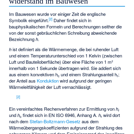
widerstand im Bauwesen
Im Bauwesen wurde vor einiger Zeit die englische
[2]
Symbolik eingeführt.
Daher findet sich in
bauphysikalischen Formeln und Berechnungen seither die
von der sonst gebräuchlichen Schreibung abweichende
Bezeichnung
h
.
h
ist definiert als die Wärmemenge, die bei ruhender Luft
und einem Temperaturunterschied von 1 Kelvin (zwischen
Luft und Bauteiloberfläche) über eine Fläche von 1 m²
innerhalb von 1 Sekunde übertragen wird. Sie addiert sich
aus einem konvektiven h
und einem Strahlungsanteil h
;
c
r
der Anteil aus
Konduktion
wird aufgrund der geringen
Wärmeleitfähigkeit der Luft vernachlässigt.
[2]
Ein vereinfachtes Rechenverfahren zur Ermittlung von
h
r
und
h
findet sich in EN ISO 6946, Anhang A.
h
wird dort
c
r
nach dem
Stefan-Boltzmann-Gesetz
aus dem
Wärmeübergangskoeffizienten aufgrund der Strahlung des
schwarzen Körpers und dem Emissionsgrad des jeweiligen