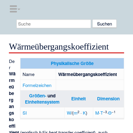
Wärmeübergangskoeffizient
De
Physikalische Größe
r
Wä
Name
Wärmeübergangskoeffizient
rm
Formelzeichen
eü
be
Größen-
und
Einheit
Dimension
rg
Einheitensystem
an
2
−3
−1
gs
SI
W
/(
m
·
K
)
M
·
T
·
Θ
ko
effi
zient
(englisch
h
für
heat transfer coefficient
), auch