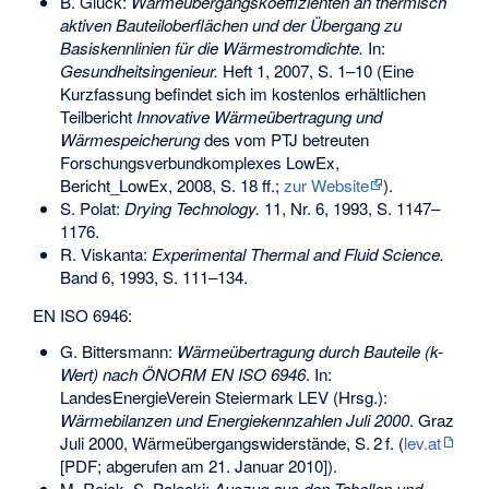
B. Glück:
Wärmeübergangskoeffizienten an thermisch
aktiven Bauteiloberflächen und der Übergang zu
Basiskennlinien für die Wärmestromdichte.
In:
Gesundheitsingenieur.
Heft 1, 2007, S. 1–10 (Eine
Kurzfassung befindet sich im kostenlos erhältlichen
Teilbericht
Innovative Wärmeübertragung und
Wärmespeicherung
des vom PTJ betreuten
Forschungsverbundkomplexes LowEx,
Bericht_LowEx, 2008, S. 18 ff.;
zur Website
).
S. Polat:
Drying Technology.
11, Nr. 6, 1993, S. 1147–
1176.
R. Viskanta:
Experimental Thermal and Fluid Science.
Band 6, 1993, S. 111–134.
EN ISO 6946:
G. Bittersmann:
Wärmeübertragung durch Bauteile (k-
Wert) nach ÖNORM EN ISO 6946
. In:
LandesEnergieVerein Steiermark LEV (Hrsg.):
Wärmebilanzen und Energiekennzahlen Juli 2000
. Graz
Juli 2000, Wärmeübergangswiderstände,
S.
2
f
. (
lev.at
[PDF; abgerufen am 21. Januar 2010]).
M. Reick, S. Palecki:
Auszug aus den Tabellen und