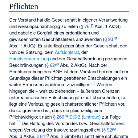
Pflichten
Der Vorstand hat die Gesellschaft in eigener Verantwortung
und weisungsunabhängig zu leiten (
§ 76
Abs. 1 AktG)
und dabei die Sorgfalt eines ordentlichen und
gewissenhaften Geschäftsleiters anzuwenden (
§ 93
Abs. 1 AktG). Er unterliegt gegenüber der Gesellschaft den
von der Satzung, dem
Aufsichtsrat
, der
Hauptversammlung
und der Geschäftsordnung gezogenen
Beschränkungen (
§ 82
Abs. 2 AktG). Nach der
Rechtsprechung des BGH ist dem Vorstand bei den auf der
Grundlage dieser Pflichten getroffenen Entscheidungen ein
[
5
]
weiter Ermessensspielraum zuzubilligen.
Werden
hingegen die – weit zu ziehenden – äußersten Grenzen
unternehmerischer Entscheidungsfreiheit überschritten, so
liegt eine Verletzung gesellschaftsrechtlicher Pflichten vor,
die so gravierend ist, dass sie gleichzeitig eine
Pflichtwidrigkeit nach
§ 266
StGB
(
Untreue
) zur Folge
[
9
]
hat.
Die Haftung des Vorstandes bzw. Geschäftsführers
wegen Verletzung der Insolvenzantragspflicht (
§ 92
Abs. 3 AktG,
§ 64
Abs. 2 GmbHG) setzt eine schuldhafte