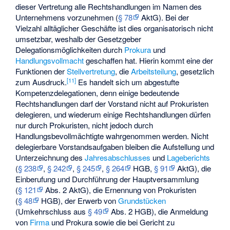
dieser Vertretung alle Rechtshandlungen im Namen des
Unternehmens vorzunehmen (
§ 78
AktG). Bei der
Vielzahl alltäglicher Geschäfte ist dies organisatorisch nicht
umsetzbar, weshalb der Gesetzgeber
Delegationsmöglichkeiten durch
Prokura
und
Handlungsvollmacht
geschaffen hat. Hierin kommt eine der
Funktionen der
Stellvertretung
, die
Arbeitsteilung
, gesetzlich
[
11
]
zum Ausdruck.
Es handelt sich um abgestufte
Kompetenzdelegationen, denn einige bedeutende
Rechtshandlungen darf der Vorstand nicht auf Prokuristen
delegieren, und wiederum einige Rechtshandlungen dürfen
nur durch Prokuristen, nicht jedoch durch
Handlungsbevollmächtigte wahrgenommen werden. Nicht
delegierbare Vorstandsaufgaben bleiben die Aufstellung und
Unterzeichnung des
Jahresabschlusses
und
Lageberichts
(
§ 238
,
§ 242
,
§ 245
,
§ 264
HGB,
§ 91
AktG), die
Einberufung und Durchführung der Hauptversammlung
(
§ 121
Abs. 2 AktG), die Ernennung von Prokuristen
(
§ 48
HGB), der Erwerb von
Grundstücken
(Umkehrschluss aus
§ 49
Abs. 2 HGB), die Anmeldung
von
Firma
und Prokura sowie die bei Gericht zu