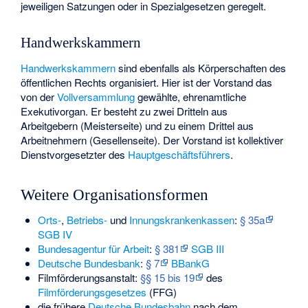
jeweiligen Satzungen oder in Spezialgesetzen geregelt.
Handwerkskammern
Handwerkskammern
sind ebenfalls als Körperschaften des
öffentlichen Rechts organisiert. Hier ist der Vorstand das
von der
Vollversammlung
gewählte, ehrenamtliche
Exekutivorgan. Er besteht zu zwei Dritteln aus
Arbeitgebern (Meisterseite) und zu einem Drittel aus
Arbeitnehmern (Gesellenseite). Der Vorstand ist kollektiver
Dienstvorgesetzter des
Hauptgeschäftsführers
.
Weitere Organisationsformen
Orts-
,
Betriebs-
und
Innungskrankenkassen
:
§ 35a
SGB IV
Bundesagentur für Arbeit
:
§ 381
SGB III
Deutsche Bundesbank
:
§ 7
BBankG
Filmförderungsanstalt:
§§ 15 bis 19
des
Filmförderungsgesetzes
(FFG)
die frühere
Deutsche Bundesbahn
nach dem