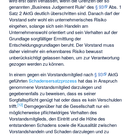
wird erst dann verlassen, wenn die Grenzen der so
genannten „
Business Judgement Rule
“ des
§ 93
Abs. 1
Satz 2 AktG deutlich überschritten sind. Danach darf der
Vorstand sehr wohl ein unternehmerisches Risiko
eingehen, solange sich sein Handeln am
Unternehmenswohl orientiert und sein Verhalten auf der
Grundlage sorgfältiger Ermittlung der
Entscheidungsgrundlagen beruht. Der Vorstand muss
daher vielmehr ein erkennbares Risiko bewusst
unberücksichtigt gelassen haben, um zur Verantwortung
gezogen werden zu können.
In einem gegen ein Vorstandsmitglied nach
§ 93
AktG
geführten
Schadensersatzprozess
hat das in Anspruch
genommene Vorstandsmitglied darzulegen und
gegebenenfalls zu beweisen, dass es seiner
Sorgfaltspflicht genügt hat oder dass es kein Verschulden
[
12
]
trifft.
Demgegenüber hat die Gesellschaft nur ein
möglicherweise pflichtwidriges Verhalten des
Vorstandsmitglieds, den Eintritt und die Höhe des
entstandenen Schadens sowie die Kausalität zwischen
Vorstandshandeln und Schaden darzulegen und zu