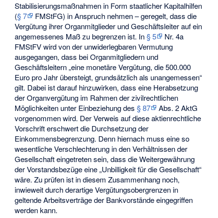
Stabilisierungsmaßnahmen in Form staatlicher Kapitalhilfen
(
§ 7
FMStFG) in Anspruch nehmen – geregelt, dass die
Vergütung ihrer Organmitglieder und Geschäftsleiter auf ein
angemessenes Maß zu begrenzen ist. In
§ 5
Nr. 4a
FMStFV wird von der unwiderlegbaren Vermutung
ausgegangen, dass bei Organmitgliedern und
Geschäftsleitern „eine monetäre Vergütung, die 500.000
Euro pro Jahr übersteigt, grundsätzlich als unangemessen“
gilt. Dabei ist darauf hinzuwirken, dass eine Herabsetzung
der Organvergütung im Rahmen der zivilrechtlichen
Möglichkeiten unter Einbeziehung des
§ 87
Abs. 2 AktG
vorgenommen wird. Der Verweis auf diese aktienrechtliche
Vorschrift erschwert die Durchsetzung der
Einkommensbegrenzung. Denn hiernach muss eine so
wesentliche Verschlechterung in den Verhältnissen der
Gesellschaft eingetreten sein, dass die Weitergewährung
der Vorstandsbezüge eine „Unbilligkeit für die Gesellschaft“
wäre. Zu prüfen ist in diesem Zusammenhang noch,
inwieweit durch derartige Vergütungsobergrenzen in
geltende Arbeitsverträge der Bankvorstände eingegriffen
werden kann.