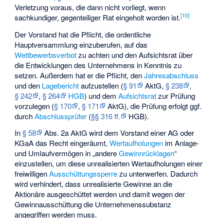
Verletzung voraus, die dann nicht vorliegt, wenn
[
10
]
sachkundiger, gegenteiliger Rat eingeholt worden ist.
Der Vorstand hat die Pflicht, die ordentliche
Hauptversammlung einzuberufen, auf das
Wettbewerbsverbot
zu achten und den Aufsichtsrat über
die Entwicklungen des Unternehmens in Kenntnis zu
setzen. Außerdem hat er die Pflicht, den
Jahresabschluss
und den
Lagebericht
aufzustellen (
§ 91
AktG,
§ 238
,
§ 242
,
§ 264
HGB
) und dem
Aufsichtsrat
zur Prüfung
vorzulegen (
§ 170
,
§ 171
AktG), die Prüfung erfolgt ggf.
durch
Abschlussprüfer
(
§§ 316 ff.
HGB).
In
§ 58
Abs. 2a AktG wird dem Vorstand einer AG oder
KGaA das Recht eingeräumt,
Wertaufholungen
im Anlage-
und Umlaufvermögen in „andere
Gewinnrücklagen
“
einzustellen, um diese unrealisierten Wertaufholungen einer
freiwilligen
Ausschüttungssperre
zu unterwerfen. Dadurch
wird verhindert, dass unrealisierte Gewinne an die
Aktionäre ausgeschüttet werden und damit wegen der
Gewinnausschüttung die Unternehmenssubstanz
angegriffen werden muss.