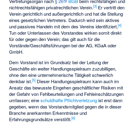
Vertretungsorgan nach
§ 26
BGB
beim rechtsfähigen und
[
3
]
nichtrechtsfähigen privatrechtlichen Verein.
Er vertritt den
Verein gerichtlich und außergerichtlich und hat die Stellung
eines gesetzlichen Vertreters. Dadurch wird sein aktives
[
4
]
und passives Handeln mit dem des Vereins identifiziert,
Tun oder Unterlassen des Vorstandes wirken somit direkt
für oder gegen den Verein; das gilt auch für die
Vorstände/Geschäftsführungen bei der AG, KGaA oder
GmbH.
Dem Vorstand ist im Grundsatz bei der Leitung der
Geschäfte ein weiter Handlungsspielraum zuzubilligen,
ohne den eine unternehmerische Tätigkeit schwerlich
[
5
]
denkbar ist.
Dieser Handlungsspielraum kann auch im
Ansatz das bewusste Eingehen geschäftlicher Risiken mit
der Gefahr von Fehlbeurteilungen und Fehleinschätzungen
umfassen; eine
schuldhafte
Pflichtverletzung
ist erst dann
gegeben, wenn das Vorstandsmitglied gegen die in dieser
Branche anerkannten Erkenntnisse und
[
6
]
Erfahrungsgrundsätze verstößt.