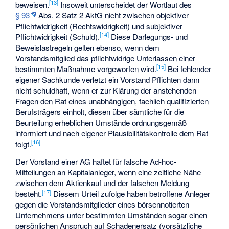
[
13
]
beweisen.
Insoweit unterscheidet der Wortlaut des
§ 93
Abs. 2 Satz 2 AktG nicht zwischen objektiver
Pflichtwidrigkeit (Rechtswidrigkeit) und subjektiver
[
14
]
Pflichtwidrigkeit (Schuld).
Diese Darlegungs- und
Beweislastregeln gelten ebenso, wenn dem
Vorstandsmitglied das pflichtwidrige Unterlassen einer
[
15
]
bestimmten Maßnahme vorgeworfen wird.
Bei fehlender
eigener Sachkunde verletzt ein Vorstand Pflichten dann
nicht schuldhaft, wenn er zur Klärung der anstehenden
Fragen den Rat eines unabhängigen, fachlich qualifizierten
Berufsträgers einholt, diesen über sämtliche für die
Beurteilung erheblichen Umstände ordnungsgemäß
informiert und nach eigener Plausibilitätskontrolle dem Rat
[
16
]
folgt.
Der Vorstand einer AG haftet für falsche Ad-hoc-
Mitteilungen an Kapitalanleger, wenn eine zeitliche Nähe
zwischen dem Aktienkauf und der falschen Meldung
[
17
]
besteht.
Diesem Urteil zufolge haben betroffene Anleger
gegen die Vorstandsmitglieder eines börsennotierten
Unternehmens unter bestimmten Umständen sogar einen
persönlichen Anspruch auf Schadenersatz (vorsätzliche