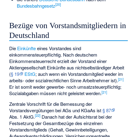
[
20
]
Bundesbahngesetz
Bezüge von Vorstandsmitgliedern in
Deutschland
Die
Einkünfte
eines Vorstandes sind
einkommensteuerpflichtig. Nach deutschem
Einkommensteuerrecht erzielt der Vorstand einer
Aktiengesellschaft Einkünfte aus nichtselbständiger Arbeit
(
§ 19
EStG
; auch wenn ein Vorstandsmitglied weder im
[
21
]
arbeits- oder sozialrechtlichen Sinne Arbeitnehmer ist).
Er ist somit weder gewerbe- noch umsatzsteuerpflichtig;
[
21
]
Sozialabgaben müssen nicht geleistet werden.
Zentrale Vorschrift für die Bemessung der
Vorstandsvergütungen bei AGs und KGaAs ist
§ 87
[
22
]
Abs. 1 AktG.
Danach hat der Aufsichtsrat bei der
Festsetzung der Gesamtbezüge des einzelnen
Vorstandsmitglieds (Gehalt, Gewinnbeteiligungen,
Aufwandsentschädigungen, Versicherungsentgelte,