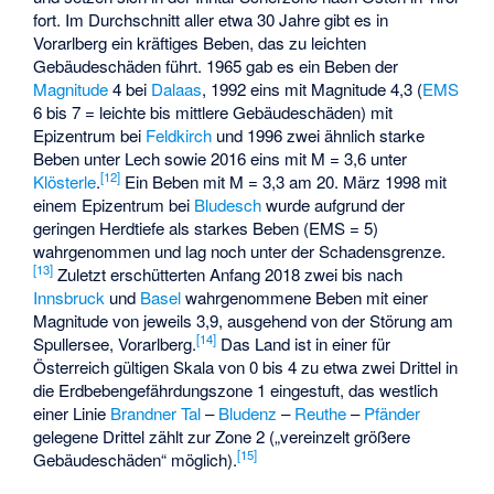
fort. Im Durchschnitt aller etwa 30 Jahre gibt es in
Vorarlberg ein kräftiges Beben, das zu leichten
Gebäudeschäden führt. 1965 gab es ein Beben der
Magnitude
4 bei
Dalaas
, 1992 eins mit Magnitude 4,3 (
EMS
6 bis 7 = leichte bis mittlere Gebäudeschäden) mit
Epizentrum bei
Feldkirch
und 1996 zwei ähnlich starke
Beben unter Lech sowie 2016 eins mit M = 3,6 unter
[
12
]
Klösterle
.
Ein Beben mit M = 3,3 am 20. März 1998 mit
einem Epizentrum bei
Bludesch
wurde aufgrund der
geringen Herdtiefe als starkes Beben (EMS = 5)
wahrgenommen und lag noch unter der Schadensgrenze.
[
13
]
Zuletzt erschütterten Anfang 2018 zwei bis nach
Innsbruck
und
Basel
wahrgenommene Beben mit einer
Magnitude von jeweils 3,9, ausgehend von der Störung am
[
14
]
Spullersee, Vorarlberg.
Das Land ist in einer für
Österreich gültigen Skala von 0 bis 4 zu etwa zwei Drittel in
die Erdbebengefährdungszone 1 eingestuft, das westlich
einer Linie
Brandner Tal
–
Bludenz
–
Reuthe
–
Pfänder
gelegene Drittel zählt zur Zone 2 („vereinzelt größere
[
15
]
Gebäudeschäden“ möglich).