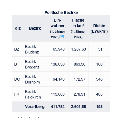
Politische Bezirke
Ein­
Fläche
wohner
in km²
Dichte
Kfz
Bezirk
(EW/km²)
(1. Jänner
(1. Jänner
[
30
]
2025)
2024)
Bezirk
BZ
65.948
1.287,63
51
Bludenz
Bezirk
B
138.030
863,36
160
Bregenz
Bezirk
DO
94.143
172,37
546
Dornbirn
Bezirk
FK
113.663
278,31
408
Feldkirch
–
Vorarlberg
411.784
2.601,68
158