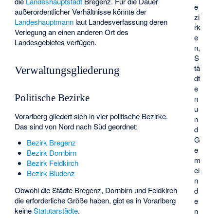
die
Landeshauptstadt
Bregenz. Für die Dauer
e
außerordentlicher Verhältnisse könnte der
zi
Landeshauptmann
laut Landesverfassung deren
rk
Verlegung an einen anderen Ort des
e
Landesgebietes verfügen.
n,
S
tä
Verwaltungsgliederung
dt
e
Politische Bezirke
n
u
Vorarlberg gliedert sich in vier politische Bezirke.
n
Das sind von Nord nach Süd geordnet:
d
G
Bezirk Bregenz
e
Bezirk Dornbirn
m
Bezirk Feldkirch
ei
Bezirk Bludenz
n
Obwohl die Städte Bregenz, Dornbirn und Feldkirch
d
die erforderliche Größe haben, gibt es in Vorarlberg
e
keine
Statutarstädte
.
n