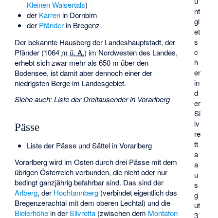
u
Kleinen Walsertals
)
nt
der
Karren
in Dornbirn
gl
der
Pfänder
in Bregenz
et
s
Der bekannte Hausberg der Landeshauptstadt, der
c
Pfänder (
1064
m ü. A.
) im Nordwesten des Landes,
h
erhebt sich zwar mehr als 650 m über den
er
Bodensee, ist damit aber dennoch einer der
in
niedrigsten Berge im Landesgebiet.
d
Siehe auch
:
Liste der Dreitausender in Vorarlberg
er
Si
lv
Pässe
re
tt
Liste der Pässe und Sättel in Vorarlberg
a
Vorarlberg wird im Osten durch drei Pässe mit dem
a
übrigen Österreich verbunden, die nicht oder nur
u
bedingt ganzjährig befahrbar sind. Das sind der
s
Arlberg
, der
Hochtannberg
(verbindet eigentlich das
g
Bregenzerachtal mit dem oberen Lechtal) und die
ut
Bielerhöhe
in der
Silvretta
(zwischen dem
Montafon
3