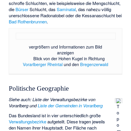
schroffe Schluchten, wie beispielsweise die
Mengschlucht
,
die
Bürser
Schlucht, das
Saminatal
, das nahezu völlig
unerschlossene Radonatobel oder die Kessanaschlucht bei
Bad Rothenbrunnen
.
vergrößern und Informationen zum Bild
anzeigen
Blick von der Hohen Kugel in Richtung
Vorarlberger Rheintal
und den
Bregenzerwald
Politische Geographie
Siehe auch
:
Liste der Verwaltungsbezirke von
Vorarlberg
und
Liste der Gemeinden in Vorarlberg
T
o
Das Bundesland ist in vier unterschiedlich große
p
Verwaltungsbezirke
aufgeteilt. Diese tragen jeweils
o
den Namen ihrer Hauptstadt. Der Fläche nach
gr