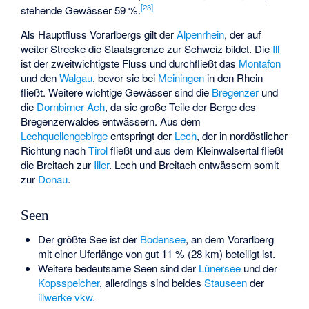
[
23
]
stehende Gewässer 59 %.
Als Hauptfluss Vorarlbergs gilt der
Alpenrhein
, der auf
weiter Strecke die Staatsgrenze zur Schweiz bildet. Die
Ill
ist der zweitwichtigste Fluss und durchfließt das
Montafon
und den
Walgau
, bevor sie bei
Meiningen
in den Rhein
fließt. Weitere wichtige Gewässer sind die
Bregenzer
und
die
Dornbirner Ach
, da sie große Teile der Berge des
Bregenzerwaldes entwässern. Aus dem
Lechquellengebirge
entspringt der
Lech
, der in nordöstlicher
Richtung nach
Tirol
fließt und aus dem Kleinwalsertal fließt
die Breitach zur
Iller
. Lech und Breitach entwässern somit
zur
Donau
.
Seen
Der größte See ist der
Bodensee
, an dem Vorarlberg
mit einer Uferlänge von gut 11 % (28 km) beteiligt ist.
Weitere bedeutsame Seen sind der
Lünersee
und der
Kopsspeicher
, allerdings sind beides
Stauseen
der
illwerke vkw
.