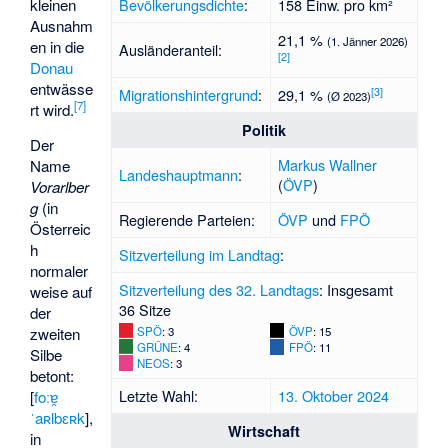
Bevölkerungsdichte
:
158 Einw. pro km²
kleinen
Ausnahm
21,1 %
(1. Jänner 2026)
en in die
Ausländeranteil:
[
2
]
Donau
entwässe
[
3
]
Migrationshintergrund
:
29,1 %
(Ø 2023)
[
7
]
rt wird.
Politik
Der
Markus Wallner
Name
Landeshauptmann
:
(
ÖVP
)
Vorarlber
g
(in
Regierende Parteien:
ÖVP
und
FPÖ
Österreic
h
Sitzverteilung im Landtag
:
normaler
Sitzverteilung des 32. Landtags
: Insgesamt
weise auf
36 Sitze
der
zweiten
SPÖ
: 3
ÖVP
: 15
GRÜNE
: 4
FPÖ
: 11
Silbe
NEOS
: 3
betont:
Letzte Wahl:
13. Oktober 2024
[
foːɐ̯
ˈaʀlbɛʀk
],
Wirtschaft
in