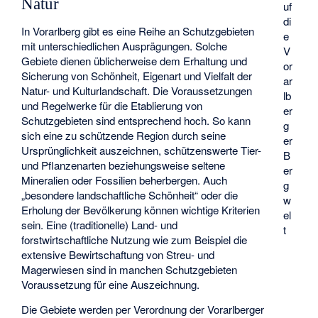
Natur
uf
di
In Vorarlberg gibt es eine Reihe an Schutzgebieten
e
mit unterschiedlichen Ausprägungen. Solche
V
Gebiete dienen üblicherweise dem Erhaltung und
or
Sicherung von Schönheit, Eigenart und Vielfalt der
ar
Natur- und Kulturlandschaft. Die Voraussetzungen
lb
und Regelwerke für die Etablierung von
er
Schutzgebieten sind entsprechend hoch. So kann
g
sich eine zu schützende Region durch seine
er
Ursprünglichkeit auszeichnen, schützenswerte Tier-
B
und Pflanzenarten beziehungsweise seltene
er
Mineralien oder Fossilien beherbergen. Auch
g
„besondere landschaftliche Schönheit“ oder die
w
Erholung der Bevölkerung können wichtige Kriterien
el
sein. Eine (traditionelle) Land- und
t
forstwirtschaftliche Nutzung wie zum Beispiel die
extensive Bewirtschaftung von Streu- und
Magerwiesen sind in manchen Schutzgebieten
Voraussetzung für eine Auszeichnung.
Die Gebiete werden per Verordnung der Vorarlberger