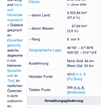
Fläche
:
end
hoch-
(1. Jänner 2024)
und
2.533,84 km²
höchstale
– davon Land:
(97,4 %)
mannisch
e
Dialekte
67,64 km²
– davon Wasser:
gesproch
(2,6 %)
en
– Rang:
8. von 9
(
Vorarlber
gerisch
),
46°50′ – 47°36′N
Geographische Lage
:
welche,
009°32′ – 010°14′E
abgesehe
n von
Nord–Süd: 84 km
Ausdehnung:
kleineren
West–Ost: 53 km
Sprachin
3312
m ü. A.
seln
in
Höchster Punkt:
(
Piz Buin
)
Tirol
, im
restlichen
395
m ü. A.
Tiefster Punkt:
Österreic
(
Bodensee
)
h nicht
Verwaltungsgliederung
vorkomm
en.