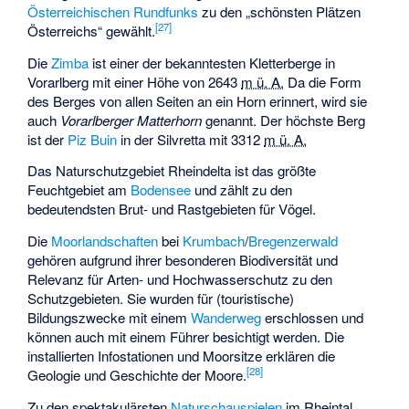
Österreichischen Rundfunks
zu den „schönsten Plätzen
[
27
]
Österreichs“ gewählt.
Die
Zimba
ist einer der bekanntesten Kletterberge in
Vorarlberg mit einer Höhe von
2643
m ü. A.
Da die Form
des Berges von allen Seiten an ein Horn erinnert, wird sie
auch
Vorarlberger Matterhorn
genannt. Der höchste Berg
ist der
Piz Buin
in der Silvretta mit
3312
m ü. A.
Das Naturschutzgebiet
Rheindelta
ist das größte
Feuchtgebiet am
Bodensee
und zählt zu den
bedeutendsten Brut- und Rastgebieten für Vögel.
Die
Moorlandschaften
bei
Krumbach
/
Bregenzerwald
gehören aufgrund ihrer besonderen Biodiversität und
Relevanz für Arten- und Hochwasserschutz zu den
Schutzgebieten. Sie wurden für (touristische)
Bildungszwecke mit einem
Wanderweg
erschlossen und
können auch mit einem Führer besichtigt werden. Die
installierten Infostationen und Moorsitze erklären die
[
28
]
Geologie und Geschichte der Moore.
Zu den spektakulärsten
Naturschauspielen
im Rheintal