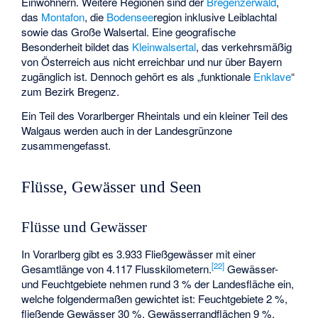
Einwohnern. Weitere Regionen sind der
Bregenzerwald
,
das
Montafon
, die
Bodensee
­region inklusive Leiblachtal
sowie das Große Walsertal. Eine geografische
Besonderheit bildet das
Kleinwalsertal
, das verkehrsmäßig
von Österreich aus nicht erreichbar und nur über Bayern
zugänglich ist. Dennoch gehört es als „funktionale
Enklave
“
zum Bezirk Bregenz.
Ein Teil des Vorarlberger Rheintals und ein kleiner Teil des
Walgaus werden auch in der
Landesgrünzone
zusammengefasst.
Flüsse, Gewässer und Seen
Flüsse und Gewässer
In Vorarlberg gibt es 3.933 Fließgewässer mit einer
[
22
]
Gesamtlänge von 4.117 Flusskilometern.
Gewässer-
und Feuchtgebiete nehmen rund 3 % der Landesfläche ein,
welche folgendermaßen gewichtet ist: Feuchtgebiete 2 %,
fließende Gewässer 30 %, Gewässerrandflächen 9 %,