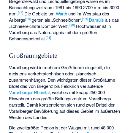
Bregenzerwald und Lechquellengebirge waren es im
Beobachtungszeitraum 1961 bis 1990 2700 mm bis 3000
[
17
]
mm.
Die Gebiete um
Warth
und im Weststau des
[
18
]
[
19
]
Arlbergs
gelten als „Schneelöcher“,
Damüls
als das
[
20
]
„schneereichste Dorf der Welt“.
Hochwasser ist in
Vorarlberg das Naturereignis mit dem größten
[
21
]
Schadenspotential.
Großraumgebiete
Vorarlberg wird in mehrere Großräume eingeteilt, die
meistens verkehrstechnisch oder -planerisch
zusammenhängen. Den wichtigsten dieser Großräume
bildet das von Bregenz bis Feldkirch verlaufende
Vorarlberger Rheintal
, welches mit knapp 250.000
Einwohnern das größte Ballungszentrum Vorarlbergs
darstellt. Damit konzentrieren sich rund zwei Drittel der
Vorarlberger Bevölkerung auf dieses Gebiet im äußersten
Westen des Landes.
Die zweitgrößte Region ist der Walgau mit rund 48.000