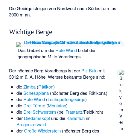
Die Gebirge steigen von Nordwest nach Südost um fast
3000 m an.
Wichtige Berge
Das Gebiet um die
Rote Wand
bildet die
geographische Mitte Vorarlbergs.
Der höchste Berg Vorarlbergs ist der
Piz Buin
mit
3312
m ü. A.
Höhe. Weitere bekannte Berge sind:
Bl
ic
die
Zimba
(
Rätikon
)
k
die
Schesaplana
(höchster Berg des Rätikons)
v
die
Rote Wand
(
Lechquellengebirge
)
o
die
Drei Türme
(
Montafon
)
m
die
Drei Schwestern
(bei
Frastanz
/Feldkirch)
V
der
Diedamskopf
und die
Kanisfluh
im
er
Bregenzerwald
m
der
Große Widderstein
(höchster Berg des