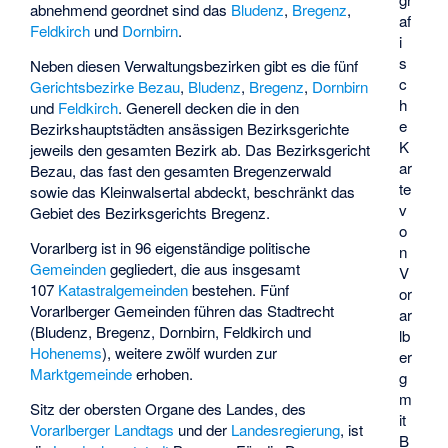
abnehmend geordnet sind das
Bludenz
,
Bregenz
,
af
Feldkirch
und
Dornbirn
.
i
s
Neben diesen Verwaltungsbezirken gibt es die fünf
c
Gerichtsbezirke
Bezau
,
Bludenz
,
Bregenz
,
Dornbirn
h
und
Feldkirch
. Generell decken die in den
e
Bezirkshauptstädten ansässigen Bezirksgerichte
K
jeweils den gesamten Bezirk ab. Das Bezirksgericht
ar
Bezau, das fast den gesamten Bregenzerwald
te
sowie das Kleinwalsertal abdeckt, beschränkt das
v
Gebiet des Bezirksgerichts Bregenz.
o
Vorarlberg ist in 96 eigenständige politische
n
Gemeinden
gegliedert, die aus insgesamt
V
107
Katastralgemeinden
bestehen. Fünf
or
Vorarlberger Gemeinden führen das Stadtrecht
ar
(Bludenz, Bregenz, Dornbirn, Feldkirch und
lb
Hohenems
), weitere zwölf wurden zur
er
Marktgemeinde
erhoben.
g
m
Sitz der obersten Organe des Landes, des
it
Vorarlberger Landtags
und der
Landesregierung
, ist
B