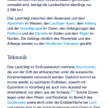
verwaltet wird, beträgt die Landesfläche allerdings nur
2.596 km².
Das Land liegt zwischen dem Bodensee und dem
Alpenrhein
im Westen, den
Lechtaler Alpen
, dem
Arlberg
und der
Verwallgruppe
im Osten, den Gebirgszügen des
Rätikons
und der
Silvretta
im Süden und dem
Allgäu
im
Norden. Die Gebirge nördlich des Klostertals und des
Arlbergs werden zu den
Nördlichen Kalkalpen
gezählt.
Tektonik
Das Land liegt im Einflussbereich mehrerer
Bruchzonen
,
die von der Drift der afrikanischen unter die eurasische
Kontinentalplatte verursacht werden. Dadurch kommt es
immer wieder zu spürbaren Erdbeben, sowohl mit
Epizentren in Vorarlberg als auch vom Ausland her
[
11
]
einstrahlend, vor allem aus der Schweiz.
Solche Zonen
liegen unter dem Rhein- und Klostertal, im Bereich des
Spullersees
sowie dicht unter der Erdoberfläche bei
Lech
und setzen sich in der Inntal-Scherzone nach Osten in Tirol