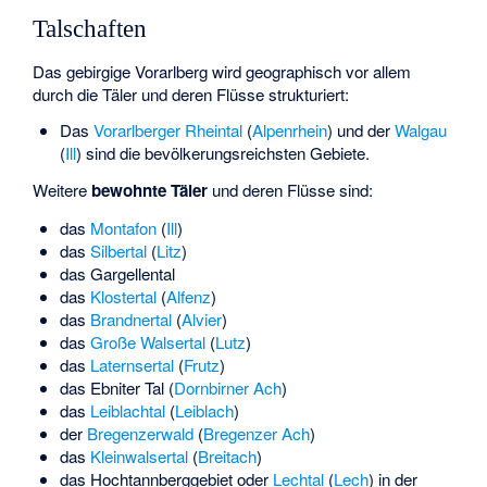
Talschaften
Das gebirgige Vorarlberg wird geographisch vor allem
durch die Täler und deren Flüsse strukturiert:
Das
Vorarlberger Rheintal
(
Alpenrhein
) und der
Walgau
(
Ill
) sind die bevölkerungsreichsten Gebiete.
Weitere
bewohnte Täler
und deren Flüsse sind:
das
Montafon
(
Ill
)
das
Silbertal
(
Litz
)
das
Gargellental
das
Klostertal
(
Alfenz
)
das
Brandnertal
(
Alvier
)
das
Große Walsertal
(
Lutz
)
das
Laternsertal
(
Frutz
)
das
Ebniter Tal
(
Dornbirner Ach
)
das
Leiblachtal
(
Leiblach
)
der
Bregenzerwald
(
Bregenzer Ach
)
das
Kleinwalsertal
(
Breitach
)
das
Hochtannberggebiet
oder
Lechtal
(
Lech
) in der