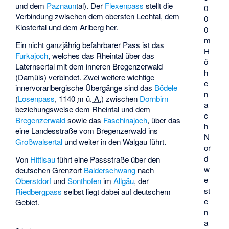
und dem
Paznaun
­tal). Der
Flexenpass
stellt die
0
Verbindung zwischen dem obersten Lechtal, dem
0
Klostertal und dem Arlberg her.
0
m
Ein nicht ganzjährig befahrbarer Pass ist das
H
Furkajoch
, welches das Rheintal über das
ö
Laternsertal mit dem inneren Bregenzerwald
h
(Damüls) verbindet. Zwei weitere wichtige
e
innervorarlbergische Übergänge sind das
Bödele
n
(
Losenpass
,
1140
m ü. A.
) zwischen
Dornbirn
a
beziehungsweise dem Rheintal und dem
c
Bregenzerwald
sowie das
Faschinajoch
, über das
h
eine Landesstraße vom Bregenzerwald ins
N
Großwalsertal
und weiter in den Walgau führt.
or
d
Von
Hittisau
führt eine Passstraße über den
w
deutschen Grenzort
Balderschwang
nach
e
Oberstdorf
und
Sonthofen
im
Allgäu
, der
st
Riedbergpass
selbst liegt dabei auf deutschem
e
Gebiet.
n
a