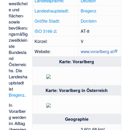
Landessprache
:
Deutsch
westlichst
e und
Landeshauptstadt
:
Bregenz
flächen-
Größte Stadt
:
Dornbirn
sowie
bevölkeru
ISO 3166-2
:
AT-8
ngsmäßig
zweitklein
Kürzel:
V
ste
Website:
www.vorarlberg.at
Bundesla
nd
Karte: Vorarlberg
Österreic
hs. Die
Landesha
uptstadt
ist
Karte: Vorarlberg in Österreich
Bregenz
.
In
Vorarlber
g werden
Geographie
im Alltag
2.601,68 km²
überwieg