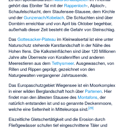
gehört das
Ebniter Tal
mit der
Rappenloch
-, Alploch-,
Schaufelschlucht, dem
Staufensee-Stausee
, dem
Kirchle
und der
Gunzenach/Kobelach
. Die Schluchten sind über
Dornbirn erreichbar und von April bis Oktober begehbar,
außerhalb dieser Zeit besteht die Gefahr von Steinschlag.
Das
Gottesacker-Plateau
im Kleinwalsertal ist eine unter
Naturschutz stehende Karstlandschaft in der Nähe des
Hohen Ifens. Die Kalksteinflächen sind über 120 Millionen
Jahre alte Überreste von Korallenriffen und anderen
Meerestieren aus dem
Tethysmeer
. Ausgewaschen, von
Rillen und Rippen geprägt, gezeichnet von den
Naturgewalten vergangener Jahrtausende.
Das Europaschutzgebiet Wiegensee ist ein Moorkomplex
in einer wilden Berglandschaft hoch über
Partenen
. Hier
findet man den ältesten Stausee des
Montafons
, der
natürlich entstanden ist und so genannte Deckenmoore,
[
29
]
welche eine Seltenheit in Mitteleuropa sind.
Eiszeitliche Gletschertätigkeit und die Erosion durch
Fließgewässer schufen tief eingeschnittene Täler und