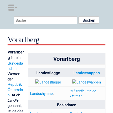
Vorarlberg
Vorarlber
Vorarlberg
g
ist ein
Bundesla
nd
im
Landesflagge
Landeswappen
Westen
der
Republik
Österreic
’s Ländle, meine
Landeshymne
:
h
. Auch
Heimat
Ländle
Basisdaten
genannt,
ist es das