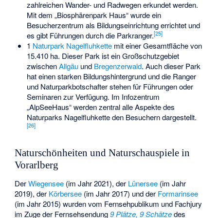
zahlreichen Wander- und Radwegen erkundet werden.
Mit dem „Biosphärenpark Haus“ wurde ein
Besucherzentrum als Bildungseinrichtung errichtet und
[
25
]
es gibt Führungen durch die Parkranger.
1
Naturpark Nagelfluhkette
mit einer Gesamtfläche von
15.410 ha. Dieser Park ist ein Großschutzgebiet
zwischen
Allgäu
und
Bregenzerwald
. Auch dieser Park
hat einen starken Bildungshintergrund und die Ranger
und Naturparkbotschafter stehen für Führungen oder
Seminaren zur Verfügung. Im Infozentrum
„AlpSeeHaus“ werden zentral alle Aspekte des
Naturparks Nagelfluhkette den Besuchern dargestellt.
[
26
]
Naturschönheiten und Naturschauspiele in
Vorarlberg
Der
Wiegensee
(im Jahr 2021), der
Lünersee
(im Jahr
2019), der
Körbersee
(im Jahr 2017) und der
Formarinsee
(im Jahr 2015) wurden vom Fernsehpublikum und Fachjury
im Zuge der Fernsehsendung
9 Plätze, 9 Schätze
des