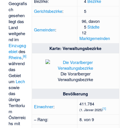
Bezirke
:
4
Bezirke
Geografis
ch
Gerichtsbezirke
:
5
gesehen
96, davon
liegt das
5
Städte
Land
Gemeinden
:
12
weitgehe
Marktgemeinden
nd im
Einzugsg
Karte: Verwaltungsbezirke
ebiet
des
[
6
]
Rheins
,
während
das
Die Vorarlberger
Gebiet
Verwaltungsbezirke
um
Lech
sowie
das
Bevölkerung
übrige
411.784
Territoriu
Einwohner
:
[
1
]
(1. Jänner 2025)
m
Österreic
– Rang:
8. von 9
hs mit