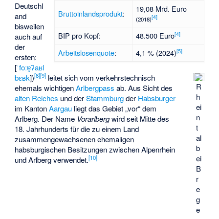
Deutschl
19,08 Mrd. Euro
Bruttoinlandsprodukt
:
and
[
4
]
(2018)
bisweilen
[
4
]
BIP pro Kopf:
48.500 Euro
auch auf
der
[
5
]
Arbeitslosenquote
:
4,1 % (2024)
ersten:
[
ˈfoːɐ̯ʔaʁl
[
8
]
[
9
]
bɛʁk
])
leitet sich vom verkehrstechnisch
R
ehemals wichtigen
Arlbergpass
ab. Aus Sicht des
h
alten Reiches
und der
Stammburg
der
Habsburger
ei
im Kanton
Aargau
liegt das Gebiet „vor“ dem
n
Arlberg. Der Name
Vorarlberg
wird seit Mitte des
t
18. Jahrhunderts für die zu einem Land
al
zusammengewachsenen ehemaligen
b
habsburgischen Besitzungen zwischen Alpenrhein
ei
[
10
]
und Arlberg verwendet.
B
r
e
g
e