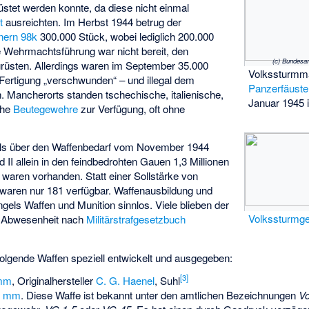
stet werden konnte, da diese nicht einmal
t
ausreichten. Im Herbst 1944 betrug der
nern 98k
300.000 Stück, wobei lediglich 200.000
e Wehrmachtsführung war nicht bereit, den
(c) Bundesar
rüsten. Allerdings waren im September 35.000
Volkssturmm
Fertigung „verschwunden“ – und illegal dem
Panzerfäuste
. Mancherorts standen tschechische, italienische,
Januar 1945 
che
Beutegewehre
zur Verfügung, oft ohne
sels über den Waffenbedarf vom November 1944
d II allein in den feindbedrohten Gauen 1,3 Millionen
waren vorhanden. Statt einer Sollstärke von
aren nur 181 verfügbar. Waffenausbildung und
els Waffen und Munition sinnlos. Viele blieben der
Volkssturmg
e Abwesenheit nach
Militärstrafgesetzbuch
olgende Waffen speziell entwickelt und ausgegeben:
[
3
]
 mm
, Originalhersteller
C. G. Haenel
, Suhl
3 mm
. Diese Waffe ist bekannt unter den amtlichen Bezeichnungen
Vo