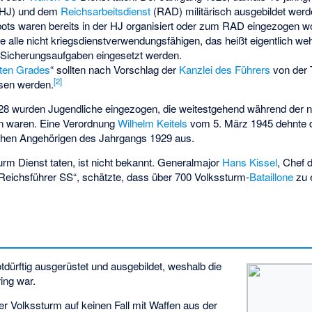
HJ) und dem
Reichsarbeitsdienst
(RAD) militärisch ausgebildet werde
ots waren bereits in der HJ organisiert oder zum RAD eingezogen w
 alle nicht kriegsdienstverwendungsfähigen, das heißt eigentlich we
d Sicherungsaufgaben eingesetzt werden.
sten Grades
“ sollten nach Vorschlag der
Kanzlei des Führers
von der 
[
2
]
sen werden.
8 wurden Jugendliche eingezogen, die weitestgehend während der na
den waren. Eine Verordnung
Wilhelm Keitels
vom 5. März 1945 dehnte d
ichen Angehörigen des Jahrgangs 1929 aus.
rm Dienst taten, ist nicht bekannt. Generalmajor
Hans Kissel
, Chef 
eichsführer SS“, schätzte, dass über 700 Volkssturm-
Bataillone
zu 
dürftig ausgerüstet und ausgebildet, weshalb die
ing war.
der Volkssturm auf keinen Fall mit Waffen aus der