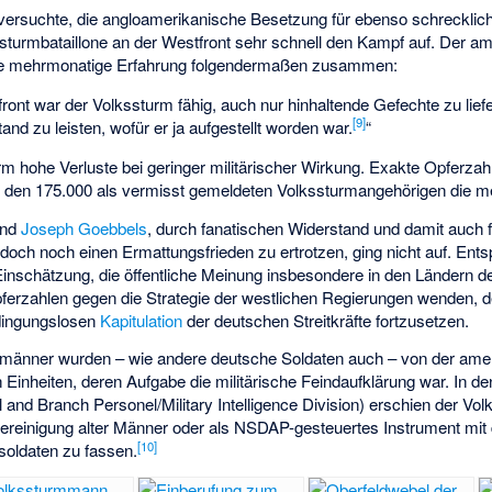
ersuchte, die angloamerikanische Besetzung für ebenso schrecklic
sturmbataillone an der Westfront sehr schnell den Kampf auf. Der a
ine mehrmonatige Erfahrung folgendermaßen zusammen:
ront war der Volkssturm fähig, auch nur hinhaltende Gefechte zu lief
[
9
]
d zu leisten, wofür er ja aufgestellt worden war.
“
urm hohe Verluste bei geringer militärischer Wirkung. Exakte Opferza
en 175.000 als vermisst gemeldeten Volkssturmangehörigen die mei
nd
Joseph Goebbels
, durch fanatischen Widerstand und damit auch 
doch noch einen Ermattungsfrieden zu ertrotzen, ging nicht auf. En
inschätzung, die öffentliche Meinung insbesondere in den Ländern de
pferzahlen gegen die Strategie der westlichen Regierungen wenden, 
dingungslosen
Kapitulation
der deutschen Streitkräfte fortzusetzen.
änner wurden – wie andere deutsche Soldaten auch – von der ameri
on Einheiten, deren Aufgabe die militärische Feindaufklärung war. In d
nd Branch Personel/Military Intelligence Division) erschien der Vo
vereinigung alter Männer oder als NSDAP-gesteuertes Instrument mit
[
10
]
oldaten zu fassen.