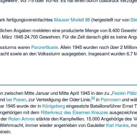
ksgewehr
,
VG 1-5
oder
VG-45
. Es hat einen durch Gasdruck verzög
ark fertigungsvereinfachtes
Mauser Modell 98
(hergestellt nur von
Ste
mtlichen Angaben meldeten eine produzierte Menge von 8.400 Gewehr
 März 1945 24.700 Gewehren. Für die Zeit danach gibt es keine An
lkssturms waren
Panzerfäuste
. Allein 1945 wurden noch über 2 Millio
macht sowie an den Volkssturm ausgegeben. Insgesamt wurden 6,7 Mi
 zwischen Mitte Januar und Mitte April 1945 in den zu „
Festen Plät
[
8
]
nd
bei Posen
, zur Verteidigung der Oder-Linie,
in
Pommern
und wä
ar 1945 wurde der in
Königsberg
eingesetzte Bataillonsführer
Ernst T
Angehörigen mit dem
Ritterkreuz des Eisernen Kreuzes
ausgezeichnet
der
Roten Armee
stärkte den Kampfwillen. 15.000 Angehörige des Vo
Wehrmacht, immer wieder angetrieben von Gauleiter
Karl Hanke
, mo
inein.