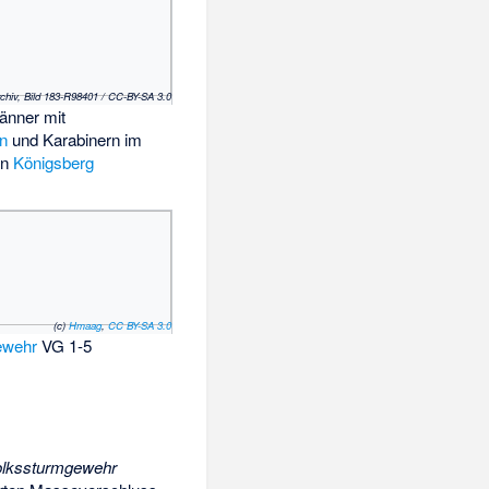
chiv, Bild 183-R98401 / CC-BY-SA 3.0
änner mit
n
und Karabinern im
in
Königsberg
(c)
Hmaag
,
CC BY-SA 3.0
ewehr
VG 1-5
lkssturmgewehr