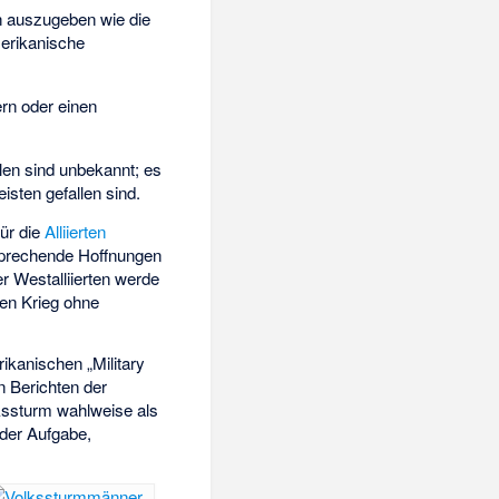
h auszugeben wie die
merikanische
ern oder einen
hlen sind unbekannt; es
sten gefallen sind.
für die
Alliierten
tsprechende Hoffnungen
r Westalliierten werde
den Krieg ohne
kanischen „Military
en Berichten der
lkssturm wahlweise als
 der Aufgabe,