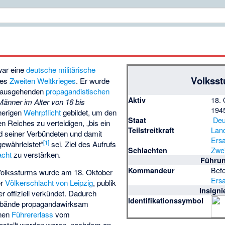
ar eine
deutsche
militärische
Volkss
des
Zweiten Weltkrieges
. Er wurde
ausgehenden
propagandistischen
18. 
Aktiv
Männer im Alter von 16 bis
194
herigen
Wehrpflicht
gebildet, um den
Deu
Staat
 Reiches zu verteidigen, „bis ein
Land
Teilstreitkraft
d seiner Verbündeten und damit
Ers
[
1
]
ewährleistet“
sei. Ziel des Aufrufs
Zwei
Schlachten
cht
zu verstärken.
Führu
Bef
Kommandeur
Volkssturms wurde am 18. Oktober
Ers
er
Völkerschlacht von Leipzig
, publik
Insigni
 offiziell verkündet. Dadurch
Identifikationssymbol
erbände propagandawirksam
inen
Führererlass
vom
estellt worden waren, nachdem an