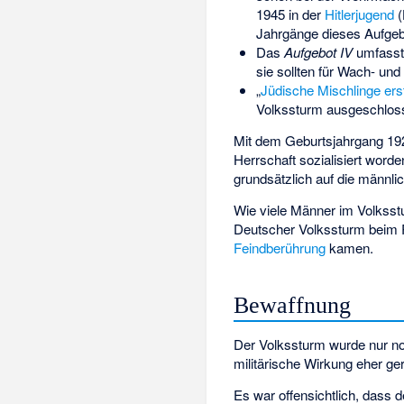
1945 in der
Hitlerjugend
(
Jahrgänge dieses Aufgeb
Das
Aufgebot IV
umfasste
sie sollten für Wach- un
„
Jüdische Mischlinge er
Volkssturm ausgeschlos
Mit dem Geburtsjahrgang 192
Herrschaft sozialisiert wor
grundsätzlich auf die männl
Wie viele Männer im Volksstu
Deutscher Volkssturm beim R
Feindberührung
kamen.
Bewaffnung
Der Volkssturm wurde nur not
militärische Wirkung eher ger
Es war offensichtlich, dass 