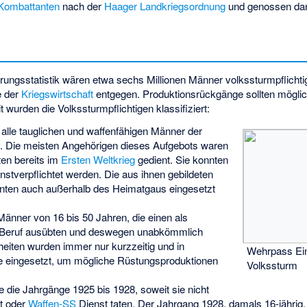
Kombattanten
nach der
Haager Landkriegsordnung
und genossen dan
ungsstatistik wären etwa sechs Millionen Männer volkssturmpflich
e der
Kriegswirtschaft
entgegen. Produktionsrückgänge sollten mögli
t wurden die Volkssturmpflichtigen klassifiziert:
alle tauglichen und waffenfähigen Männer der
. Die meisten Angehörigen dieses Aufgebots waren
ten bereits im
Ersten Weltkrieg
gedient. Sie konnten
stverpflichtet werden. Die aus ihnen gebildeten
nnten auch außerhalb des Heimatgaus eingesetzt
Männer von 16 bis 50 Jahren, die einen als
n Beruf ausübten und deswegen
unabkömmlich
eiten wurden immer nur kurzzeitig und in
Wehrpass Ein
e eingesetzt, um mögliche Rüstungsproduktionen
Volkssturm
 die Jahrgänge 1925 bis 1928, soweit sie nicht
t oder
Waffen-SS
Dienst taten. Der Jahrgang 1928, damals 16-jährig,