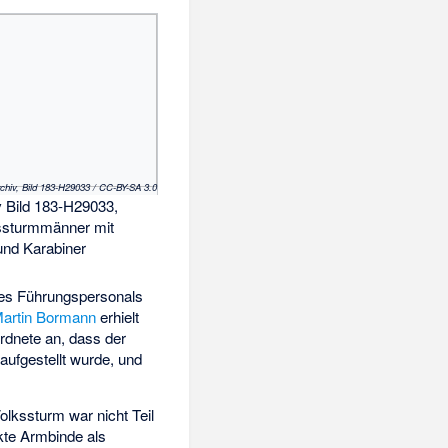
chiv, Bild 183-H29033 / CC-BY-SA 3.0
 Bild 183-H29033,
kssturmmänner mit
und Karabiner
des Führungspersonals
artin Bormann
erhielt
rdnete an, dass der
aufgestellt wurde, und
olkssturm war nicht Teil
kte Armbinde als