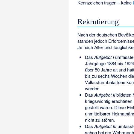
Kennzeichen trugen – keine
Rekrutierung
Nach der deutschen Bevölker
standen jedoch Erforderniss
Je nach Alter und Tauglichkei
Das
Aufgebot I
umfasste 
Jahrgänge 1884 bis 1924
über 50 Jahre alt und hat
bis zu sechs Wochen dien
Volkssturmbataillone ko
werden.
Das
Aufgebot II
bildeten 
kriegswichtig erachtete
gestellt
waren. Diese Einh
unmittelbarer Heimatnäh
nicht zu stören.
Das
Aufgebot III
umfasste
schon bei der Wehrmach