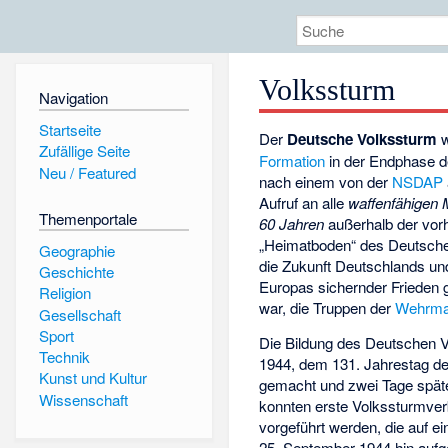
Volkssturm
Navigation
Startseite
Der
Deutsche Volkssturm
w
Zufällige Seite
Formation
in der Endphase 
Neu / Featured
nach einem von der
NSDAP
Aufruf an alle
waffenfähigen 
Themenportale
60 Jahren
außerhalb der vor
„Heimatboden“ des Deutschen
Geographie
die Zukunft Deutschlands un
Geschichte
Europas sichernder Frieden g
Religion
war, die Truppen der
Wehrma
Gesellschaft
Sport
Die Bildung des Deutschen 
Technik
1944, dem 131. Jahrestag d
Kunst und Kultur
gemacht und zwei Tage später
Wissenschaft
konnten erste Volkssturmv
vorgeführt werden, die auf e
25. September 1944 hin aufg