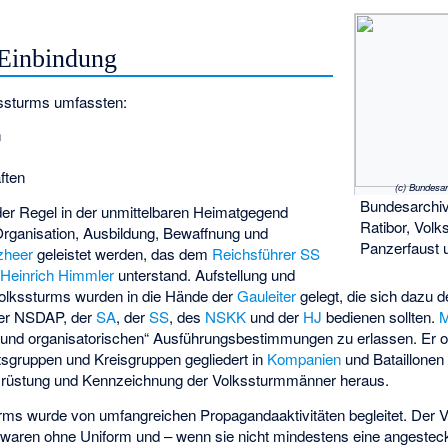
 Einbindung
ssturms umfassten:
n
ften
(c) Bundesar
Bundesarchiv
der Regel in der unmittelbaren Heimatgegend
Ratibor, Vol
 Organisation, Ausbildung, Bewaffnung und
Panzerfaust 
zheer
geleistet werden, das dem
Reichsführer SS
g
Heinrich Himmler
unterstand. Aufstellung und
olkssturms wurden in die Hände der
Gauleiter
gelegt, die sich dazu 
der NSDAP, der
SA
, der
SS
, des
NSKK
und der
HJ
bedienen sollten.
M
en und organisatorischen“ Ausführungsbestimmungen zu erlassen. Er o
gruppen und Kreisgruppen gegliedert in
Kompanien
und Bataillonen 
rüstung und Kennzeichnung der Volkssturmmänner heraus.
rms wurde von umfangreichen Propagandaaktivitäten begleitet. Der V
waren ohne Uniform und – wenn sie nicht mindestens eine angestec