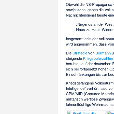
Obwohl die NS-Propaganda v
sowjetische, gaben die Volks
Nachrichtendienst fasste e
„Nirgends an der Westf
Haus-zu-Haus-Widerstan
Insgesamt erlitt der Volksst
wird angenommen, dass von d
Die
Strategie
von
Bormann
u
steigende
Kriegsopferzahlen
beruhten auf der deutschen E
sich bei fortgesetzt hohen O
Einschränkungen bis zur be
Kriegsgefangene Volkssturmm
Intelligence“ verhört, also v
CPM/MID (Captured Material a
militärisch wertlose Zwangs
fahnenflüchtige Wehrmachtss