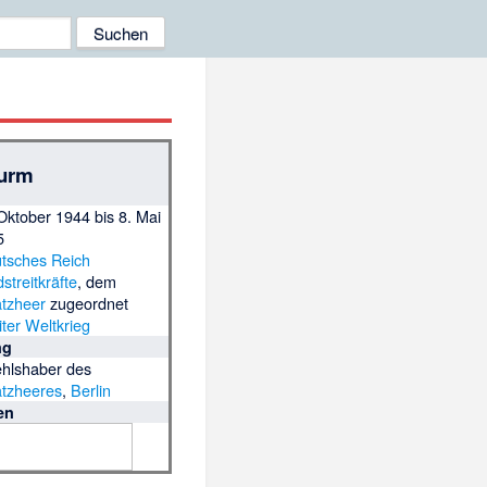
turm
Oktober 1944 bis 8. Mai
5
tsches Reich
streitkräfte
, dem
atzheer
zugeordnet
ter Weltkrieg
ng
ehlshaber des
atzheeres
,
Berlin
en