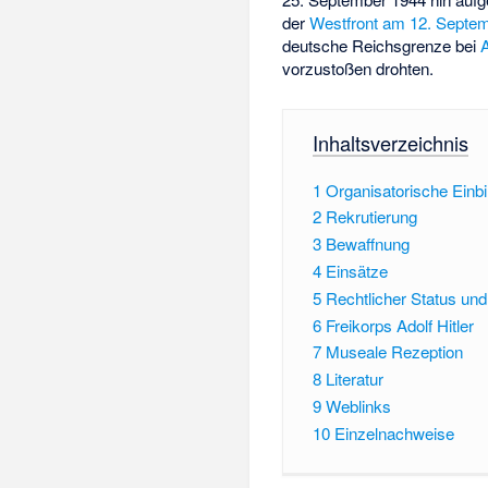
der
Westfront am 12. Septe
deutsche Reichsgrenze bei
vorzustoßen drohten.
Inhaltsverzeichnis
1
Organisatorische Einb
2
Rekrutierung
3
Bewaffnung
4
Einsätze
5
Rechtlicher Status un
6
Freikorps Adolf Hitler
7
Museale Rezeption
8
Literatur
9
Weblinks
10
Einzelnachweise