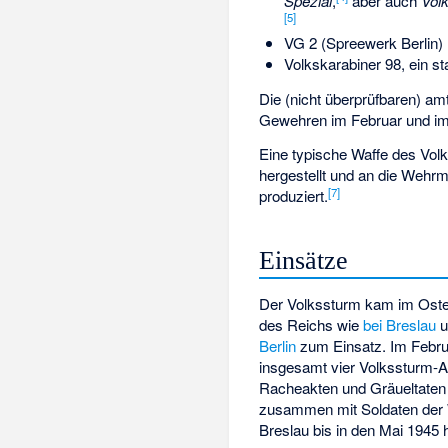
Spezial
,
aber auch
Vol
[
5
]
VG 2 (Spreewerk Berlin)
Volkskarabiner 98, ein st
Die (nicht überprüfbaren) a
Gewehren im Februar und im
Eine typische Waffe des Vo
hergestellt und an die Wehr
[
7
]
produziert.
Einsätze
Der Volkssturm kam im Osten
des Reichs wie
bei Breslau
u
Berlin
zum Einsatz. Im Febru
insgesamt vier Volkssturm-
Racheakten und
Gräueltaten
zusammen mit Soldaten der 
Breslau bis in den Mai 1945 h