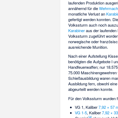
laufenden Produktion ausgerü
annähernd für die
Wehrmach
monatliche Verlust an
Karabi
gefertigt werden konnten. Di
Volkssturm auch noch auszu
Karabiner
aus der laufenden 
Volkssturm zugeführt worden
norwegische oder französis
ausreichende Munition.
Nach einer Aufstellung Kis
benötigten die Aufgebote I un
Handfeuerwaffen; nur 18.575 
75.000 Maschinengewehren w
Schießausbildung waren mang
Ausbildung fern, obwohl ein
abgeurteilt werden konnte.
Für den Volkssturm wurden f
VG 1, Kaliber
7,92 × 57
VG 1-5
, Kaliber
7,92 × 3
[
4
]