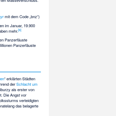
erten Masseverschluss.
yr
mit dem Code „bnz“)
en im Januar, 19.900
[
6
]
gaben mehr.
nen Panzerfäuste
llionen Panzerfäuste
zen
“ erklärten Städten
hrend der
Schlacht um
iburzy
als erster von
. Die Angst vor
lkssturms verteidigten
natelang das belagerte