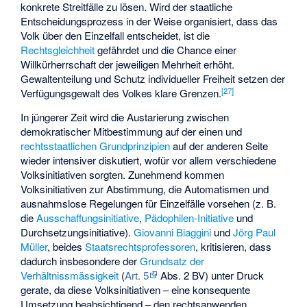
konkrete Streitfälle zu lösen. Wird der staatliche
Entscheidungsprozess in der Weise organisiert, dass das
Volk über den Einzelfall entscheidet, ist die
Rechtsgleichheit
gefährdet und die Chance einer
Willkürherrschaft der jeweiligen Mehrheit erhöht.
Gewaltenteilung und Schutz individueller Freiheit setzen der
[
27
]
Verfügungsgewalt des Volkes klare Grenzen.
In jüngerer Zeit wird die Austarierung zwischen
demokratischer Mitbestimmung auf der einen und
rechtsstaatlichen Grundprinzipien
auf der anderen Seite
wieder intensiver diskutiert, wofür vor allem verschiedene
Volksinitiativen sorgten. Zunehmend kommen
Volksinitiativen zur Abstimmung, die Automatismen und
ausnahmslose Regelungen für Einzelfälle vorsehen (z. B.
die
Ausschaffungsinitiative
,
Pädophilen-Initiative
und
Durchsetzungsinitiative
).
Giovanni Biaggini
und
Jörg Paul
Müller
, beides
Staatsrechtsprofessoren
, kritisieren, dass
dadurch insbesondere der
Grundsatz der
Verhältnissmässigkeit
(
Art. 5
Abs. 2 BV) unter Druck
gerate, da diese Volksinitiativen – eine konsequente
Umsetzung beabsichtigend – den rechtsanwenden