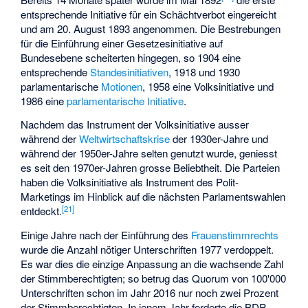
entsprechende
Initiative für ein Schächtverbot
eingereicht
und am 20. August 1893 angenommen. Die Bestrebungen
für die Einführung einer Gesetzesinitiative auf
Bundesebene scheiterten hingegen, so 1904 eine
entsprechende
Standesinitiativen
, 1918 und 1930
parlamentarische
Motionen
, 1958 eine Volksinitiative und
1986 eine
parlamentarische Initiative
.
Nachdem das Instrument der Volksinitiative ausser
während der
Weltwirtschaftskrise
der 1930er-Jahre und
während der 1950er-Jahre selten genutzt wurde, geniesst
es seit den 1970er-Jahren grosse Beliebtheit. Die Parteien
haben die Volksinitiative als Instrument des Polit-
Marketings im Hinblick auf die nächsten Parlamentswahlen
[
21
]
entdeckt.
Einige Jahre nach der Einführung des
Frauenstimmrechts
wurde die Anzahl nötiger Unterschriften 1977 verdoppelt.
Es war dies die einzige Anpassung an die wachsende Zahl
der Stimmberechtigten; so betrug das Quorum von 100'000
Unterschriften schon im Jahr 2016 nur noch zwei Prozent
der Stimmberechtigten. In jenem Jahr forderte die BDP