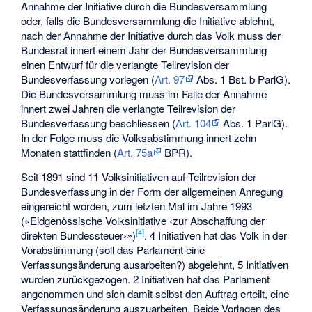
Annahme der Initiative durch die Bundesversammlung
oder, falls die Bundesversammlung die Initiative ablehnt,
nach der Annahme der Initiative durch das Volk muss der
Bundesrat innert einem Jahr der Bundesversammlung
einen Entwurf für die verlangte Teilrevision der
Bundesverfassung vorlegen (
Art. 97
Abs. 1 Bst. b ParlG).
Die Bundesversammlung muss im Falle der Annahme
innert zwei Jahren die verlangte Teilrevision der
Bundesverfassung beschliessen (
Art. 104
Abs. 1 ParlG).
In der Folge muss die Volksabstimmung innert zehn
Monaten stattfinden (
Art. 75a
BPR).
Seit 1891 sind 11 Volksinitiativen auf Teilrevision der
Bundesverfassung in der Form der allgemeinen Anregung
eingereicht worden, zum letzten Mal im Jahre 1993
(«Eidgenössische Volksinitiative ‹zur Abschaffung der
[
4
]
direkten Bundessteuer›»)
. 4 Initiativen hat das Volk in der
Vorabstimmung (soll das Parlament eine
Verfassungsänderung ausarbeiten?) abgelehnt, 5 Initiativen
wurden zurückgezogen. 2 Initiativen hat das Parlament
angenommen und sich damit selbst den Auftrag erteilt, eine
Verfassungsänderung auszuarbeiten. Beide Vorlagen des