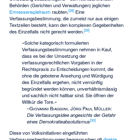
Behörden (Gerichten und Verwaltungen) jeglichen
[
28
]
Ermessenspielraum
raubten.
Eine
Verfassungsbestimmung, die zumeist nur aus einigen
Textzeilen besteht, kann den komplexen Gegebenheiten
[
29
]
des Einzelfalls nicht gerecht werden.
«Solche kategorisch formulierten
Verfassungsbestimmungen nehmen in Kauf,
dass es bei der Umsetzung der
verfassungsrechtlichen Vorgaben in der
Rechtspraxis zu Entscheidungen kommt, die
ohne die gebotene Ansehung und Würdigung
des Einzelfalls ergehen, nicht vernünftig
begründet werden können, unverhältnismässig
und sachlich nicht haltbar sind. Sie öffnen der
Willkür die Tore.»
–
Giovanni Biaggini, Jörg Paul Müller
:
Die Verfassungsidee angesichts der Gefahr
[
30
]
eines Demokratieabsolutismus
Diese von Volksinitiativen eingeführten
Verfassungsbestimmungen beanspruchen oft
direkte