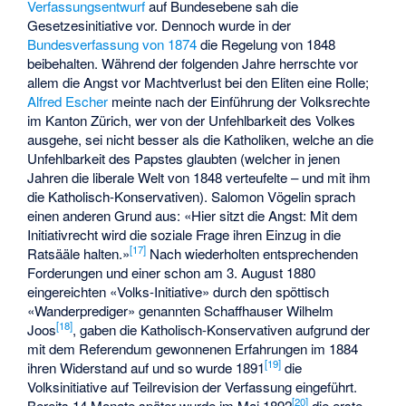
Verfassungsentwurf
auf Bundesebene sah die
Gesetzesinitiative vor. Dennoch wurde in der
Bundesverfassung von 1874
die Regelung von 1848
beibehalten. Während der folgenden Jahre herrschte vor
allem die Angst vor Machtverlust bei den Eliten eine Rolle;
Alfred Escher
meinte nach der Einführung der Volksrechte
im Kanton Zürich, wer von der Unfehlbarkeit des Volkes
ausgehe, sei nicht besser als die Katholiken, welche an die
Unfehlbarkeit des Papstes glaubten (welcher in jenen
Jahren die liberale Welt von 1848 verteufelte – und mit ihm
die Katholisch-Konservativen). Salomon Vögelin sprach
einen anderen Grund aus: «Hier sitzt die Angst: Mit dem
Initiativrecht wird die soziale Frage ihren Einzug in die
[
17
]
Ratsääle halten.»
Nach wiederholten entsprechenden
Forderungen und einer schon am 3. August 1880
eingereichten «Volks-Initiative» durch den spöttisch
«Wanderprediger» genannten Schaffhauser Wilhelm
[
18
]
Joos
, gaben die Katholisch-Konservativen aufgrund der
mit dem Referendum gewonnenen Erfahrungen im 1884
[
19
]
ihren Widerstand auf und so wurde 1891
die
Volksinitiative auf Teilrevision der Verfassung eingeführt.
[
20
]
Bereits 14 Monate später wurde im Mai 1892
die erste