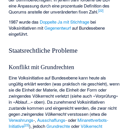
eine Anpassung durch eine prozentuale Definition des
[
22
]
Quorums anstelle der unveränderten fixen Zahl.
1987 wurde das
Doppelte Ja mit Stichfrage
bei
Volksinitiativen mit
Gegenentwurf
auf Bundesebene
eingeführt.
Staatsrechtliche Probleme
Konflikt mit Grundrechten
Eine Volksinitiative auf Bundesebene kann heute als
ungültig erklärt werden (was praktisch nie geschieht), wenn
sie die Einheit der Materie, die Einheit der Form oder
zwingendes Völkerrecht verletzt (siehe auch «Vorprüfung»
in «Ablauf...» oben). Da zunehmend Volksinitiativen
zustande kommen und eingereicht werden, die zwar nicht
gegen
zwingendes Völkerrecht
verstossen (etwa die
Verwahrungs
-,
Ausschaffungs
- oder
Minarettverbots-
[
23
]
Initiative
), jedoch
Grundrechte
oder
Völkerrecht