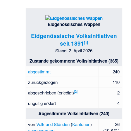
Eidgenössisches Wappen
Eidgenössische Volksinitiativen
seit 1891
[
1
]
Stand: 2. April 2026
Zustande gekommene Volksinitiativen (365)
abgestimmt
240
zurückgezogen
110
[
2
]
abgeschrieben (erledigt)
2
ungültig erklärt
4
Abgestimmte Volksinitiativen (240)
von
Volk und Ständen
(
Kantonen
)
26
angenommen
(10,8 %)