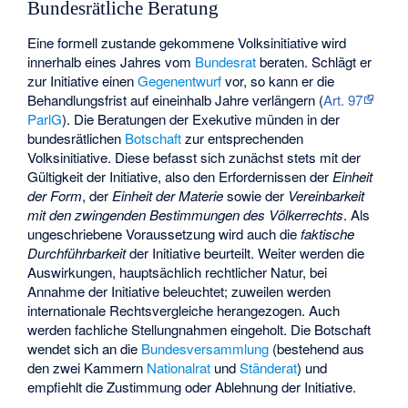
Bundesrätliche Beratung
Eine formell zustande gekommene Volksinitiative wird
innerhalb eines Jahres vom
Bundesrat
beraten. Schlägt er
zur Initiative einen
Gegenentwurf
vor, so kann er die
Behandlungsfrist auf eineinhalb Jahre verlängern (
Art. 97
ParlG
). Die Beratungen der Exekutive münden in der
bundesrätlichen
Botschaft
zur entsprechenden
Volksinitiative. Diese befasst sich zunächst stets mit der
Gültigkeit der Initiative, also den Erfordernissen der
Einheit
der Form
, der
Einheit der Materie
sowie der
Vereinbarkeit
mit den zwingenden Bestimmungen des Völkerrechts
. Als
ungeschriebene Voraussetzung wird auch die
faktische
Durchführbarkeit
der Initiative beurteilt. Weiter werden die
Auswirkungen, hauptsächlich rechtlicher Natur, bei
Annahme der Initiative beleuchtet; zuweilen werden
internationale Rechtsvergleiche herangezogen. Auch
werden fachliche Stellungnahmen eingeholt. Die Botschaft
wendet sich an die
Bundesversammlung
(bestehend aus
den zwei Kammern
Nationalrat
und
Ständerat
) und
empfiehlt die Zustimmung oder Ablehnung der Initiative.