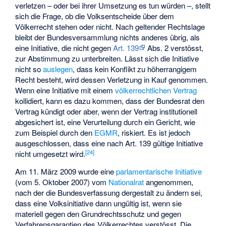
verletzen – oder bei ihrer Umsetzung es tun würden –, stellt
sich die Frage, ob die Volksentscheide über dem
Völkerrecht stehen oder nicht. Nach geltender Rechtslage
bleibt der Bundesversammlung nichts anderes übrig, als
eine Initiative, die nicht gegen
Art. 139
Abs. 2 verstösst,
zur Abstimmung zu unterbreiten. Lässt sich die Initiative
nicht so
auslegen
, dass kein Konflikt zu höherrangigem
Recht besteht, wird dessen Verletzung in Kauf genommen.
Wenn eine Initiative mit einem
völkerrechtlichen Vertrag
kollidiert, kann es dazu kommen, dass der Bundesrat den
Vertrag kündigt oder aber, wenn der Vertrag institutionell
abgesichert ist, eine Verurteilung durch ein Gericht, wie
zum Beispiel durch den
EGMR
, riskiert. Es ist jedoch
ausgeschlossen, dass eine nach Art. 139 gültige Initiative
[
24
]
nicht umgesetzt wird.
Am 11. März 2009 wurde eine
parlamentarische Initiative
(vom 5. Oktober 2007) vom
Nationalrat
angenommen,
nach der die Bundesverfassung dergestalt zu ändern sei,
dass eine Volksinitiative dann ungültig ist, wenn sie
materiell gegen den Grundrechtsschutz und gegen
Verfahrensgarantien des Völkerrechtes verstösst. Die