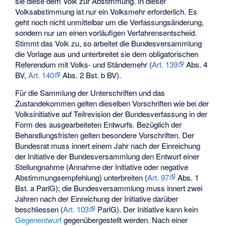
sie diese dem Volk zur Abstimmung. In dieser
Volksabstimmung ist nur ein Volksmehr erforderlich. Es
geht noch nicht unmittelbar um die Verfassungsänderung,
sondern nur um einen vorläufigen Verfahrensentscheid.
Stimmt das Volk zu, so arbeitet die Bundesversammlung
die Vorlage aus und unterbreitet sie dem obligatorischen
Referendum mit Volks- und Ständemehr (
Art. 139
Abs. 4
BV,
Art. 140
Abs. 2 Bst. b BV).
Für die Sammlung der Unterschriften und das
Zustandekommen gelten dieselben Vorschriften wie bei der
Volksinitiative auf Teilrevision der Bundesverfassung in der
Form des ausgearbeiteten Entwurfs
.
Bezüglich der
Behandlungsfristen gelten besondere Vorschriften. Der
Bundesrat muss innert einem Jahr nach der Einreichung
der Initiative der Bundesversammlung den Entwurf einer
Stellungnahme (Annahme der Initiative oder negative
Abstimmungsempfehlung) unterbreiten (
Art. 97
Abs. 1
Bst. a ParlG); die Bundesversammlung muss innert zwei
Jahren nach der Einreichung der Initiative darüber
beschliessen (
Art. 103
ParlG). Der Initiative kann kein
Gegenentwurf
gegenübergestellt werden. Nach einer