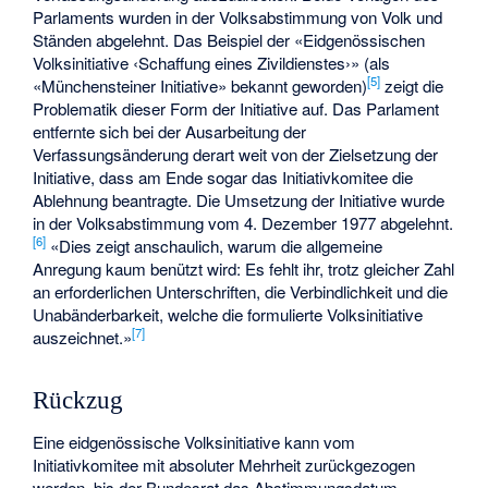
Parlaments wurden in der Volksabstimmung von Volk und
Ständen abgelehnt. Das Beispiel der «Eidgenössischen
Volksinitiative ‹Schaffung eines Zivildienstes›» (als
[
5
]
«Münchensteiner Initiative» bekannt geworden)
zeigt die
Problematik dieser Form der Initiative auf. Das Parlament
entfernte sich bei der Ausarbeitung der
Verfassungsänderung derart weit von der Zielsetzung der
Initiative, dass am Ende sogar das Initiativkomitee die
Ablehnung beantragte. Die Umsetzung der Initiative wurde
in der Volksabstimmung vom 4. Dezember 1977 abgelehnt.
[
6
]
«Dies zeigt anschaulich, warum die allgemeine
Anregung kaum benützt wird: Es fehlt ihr, trotz gleicher Zahl
an erforderlichen Unterschriften, die Verbindlichkeit und die
Unabänderbarkeit, welche die formulierte Volksinitiative
[
7
]
auszeichnet.»
Rückzug
Eine eidgenössische Volksinitiative kann vom
Initiativkomitee mit absoluter Mehrheit zurückgezogen
werden, bis der Bundesrat das Abstimmungsdatum