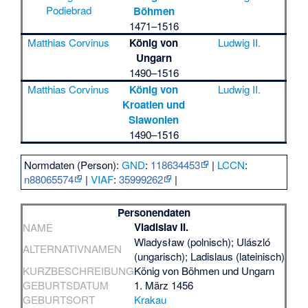
Podiebrad
Böhmen
1471–1516
Matthias Corvinus
König von
Ludwig II.
Ungarn
1490–1516
Matthias Corvinus
König von
Ludwig II.
Kroatien und
Slawonien
1490–1516
Normdaten (Person):
GND
:
118634453
|
LCCN
:
n88065574
|
VIAF
:
35999262
|
Personendaten
Vladislav II.
NAME
Wladysław (polnisch); Ulászló
ALTERNATIVNAMEN
(ungarisch); Ladislaus (lateinisch)
KURZBESCHREIBUNG
König von Böhmen und Ungarn
GEBURTSDATUM
1. März 1456
GEBURTSORT
Krakau