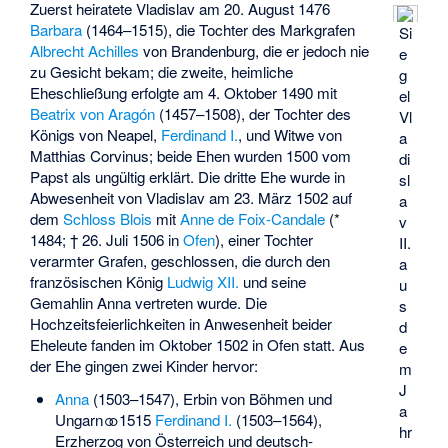
Zuerst heiratete Vladislav am 20. August 1476
Barbara
(1464–1515), die Tochter des Markgrafen
Si
Albrecht Achilles
von Brandenburg, die er jedoch nie
e
zu Gesicht bekam; die zweite, heimliche
g
Eheschließung erfolgte am 4. Oktober 1490 mit
el
Beatrix von Aragón
(1457–1508), der Tochter des
Vl
Königs von Neapel,
Ferdinand I.
, und Witwe von
a
Matthias Corvinus; beide Ehen wurden 1500 vom
di
Papst als ungültig erklärt. Die dritte Ehe wurde in
sl
Abwesenheit von Vladislav am 23. März 1502 auf
a
dem
Schloss Blois
mit
Anne de Foix-Candale
(*
v
1484; † 26. Juli 1506 in
Ofen
), einer Tochter
II.
verarmter Grafen, geschlossen, die durch den
a
französischen König
Ludwig XII.
und seine
u
Gemahlin Anna vertreten wurde. Die
s
Hochzeitsfeierlichkeiten in Anwesenheit beider
d
Eheleute fanden im Oktober 1502 in Ofen statt. Aus
e
der Ehe gingen zwei Kinder hervor:
m
J
Anna
(1503–1547), Erbin von Böhmen und
a
Ungarn ⚭ 1515
Ferdinand I.
(1503–1564),
hr
Erzherzog von Österreich und deutsch-