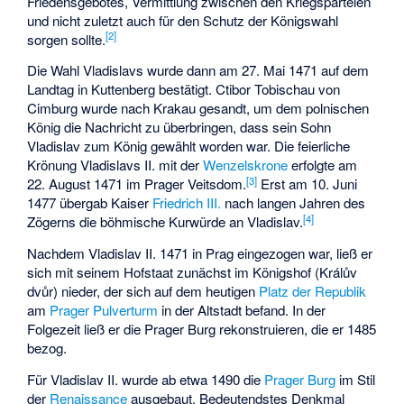
Friedensgebotes, Vermittlung zwischen den Kriegsparteien
und nicht zuletzt auch für den Schutz der Königswahl
[
2
]
sorgen sollte.
Die Wahl Vladislavs wurde dann am 27. Mai 1471 auf dem
Landtag in Kuttenberg bestätigt. Ctibor Tobischau von
Cimburg wurde nach Krakau gesandt, um dem polnischen
König die Nachricht zu überbringen, dass sein Sohn
Vladislav zum König gewählt worden war. Die feierliche
Krönung Vladislavs II. mit der
Wenzelskrone
erfolgte am
[
3
]
22. August 1471 im Prager Veitsdom.
Erst am 10. Juni
1477 übergab Kaiser
Friedrich III.
nach langen Jahren des
[
4
]
Zögerns die böhmische Kurwürde an Vladislav.
Nachdem Vladislav II. 1471 in Prag eingezogen war, ließ er
sich mit seinem Hofstaat zunächst im Königshof (Králův
dvůr) nieder, der sich auf dem heutigen
Platz der Republik
am
Prager Pulverturm
in der Altstadt befand. In der
Folgezeit ließ er die Prager Burg rekonstruieren, die er 1485
bezog.
Für Vladislav II. wurde ab etwa 1490 die
Prager Burg
im Stil
der
Renaissance
ausgebaut. Bedeutendstes Denkmal