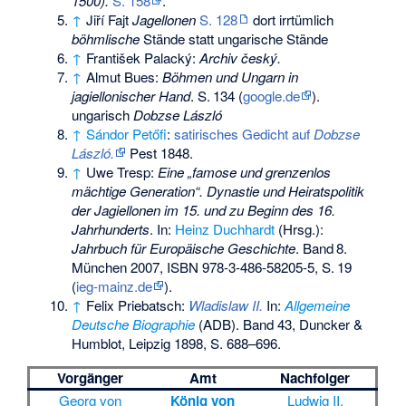
1500).
S. 158
.
↑
Jiří Fajt
Jagellonen
S. 128
dort irrtümlich
böhmlische
Stände statt ungarische Stände
↑
František Palacký:
Archiv český.
↑
Almut Bues:
Böhmen und Ungarn in
jagiellonischer Hand
.
S.
134
(
google.de
).
ungarisch
Dobzse László
↑
Sándor Petőfi
:
satirisches Gedicht auf
Dobzse
László.
Pest 1848.
↑
Uwe Tresp:
Eine „famose und grenzenlos
mächtige Generation“. Dynastie und Heiratspolitik
der Jagiellonen im 15. und zu Beginn des 16.
Jahrhunderts
. In:
Heinz Duchhardt
(Hrsg.):
Jahrbuch für Europäische Geschichte
.
Band
8
.
München 2007,
ISBN 978-3-486-58205-5
,
S.
19
(
ieg-mainz.de
).
↑
Felix Priebatsch:
Wladislaw II.
In:
Allgemeine
Deutsche Biographie
(ADB). Band 43, Duncker &
Humblot, Leipzig 1898, S. 688–696.
Vorgänger
Amt
Nachfolger
Georg von
König von
Ludwig II.