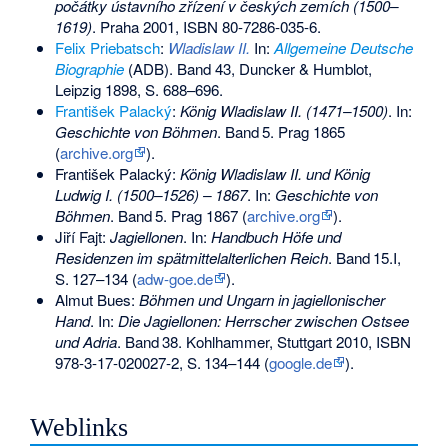
počátky ústavního zřízení v českých zemích (1500–
1619)
. Praha 2001,
ISBN 80-7286-035-6
.
Felix Priebatsch
:
Wladislaw II.
In:
Allgemeine Deutsche
Biographie
(ADB). Band 43, Duncker & Humblot,
Leipzig 1898, S. 688–696.
František Palacký
:
König Wladislaw II. (1471–1500)
. In:
Geschichte von Böhmen
.
Band
5
. Prag 1865
(
archive.org
).
František Palacký:
König Wladislaw II. und König
Ludwig I. (1500–1526) – 1867
. In:
Geschichte von
Böhmen
.
Band
5
. Prag 1867 (
archive.org
).
Jiří Fajt
:
Jagiellonen
. In:
Handbuch Höfe und
Residenzen im spätmittelalterlichen Reich
.
Band
15.I
,
S.
127–134
(
adw-goe.de
).
Almut Bues:
Böhmen und Ungarn in jagiellonischer
Hand
. In:
Die Jagiellonen: Herrscher zwischen Ostsee
und Adria
.
Band
38
. Kohlhammer, Stuttgart 2010,
ISBN
978-3-17-020027-2
,
S.
134–144
(
google.de
).
Weblinks