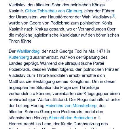
Vladislav, den ältesten Sohn des polnischen Königs
Kasimir.
Ctibor Tobischau von Cimburg
, einer der Führer
[
1
]
der Utraquisten, war Hauptförderer der Wahl Vladislavs
,
wurde von Georg von Podiebrad zum polnischen König
Kasimir nach Krakau gesandt, wo er Verhandlungen über
die mögliche jagiellonische Kandidatur auf den böhmischen
Thron führte.
Der
Wahllandtag
, der nach Georgs Tod im Mai 1471 in
Kuttenberg
zusammentrat, war von der Spaltung des
Landes geprägt. Während die ultraquistische Partei
Podiebrads, dessen Willen folgend, den polnischen Prinzen
Vladislav zum Thronkandidaten erhob, erhoffte sich
Matthias die Bestätigung seines Königtums. Um in dieser
angespannten Situation die Frage der Thronfolge
verhandeln zu können, vereinbarten die Kriegsgegner einen
mehrwöchigen Waffenstillstand. Der Regentschaftsrat unter
der Leitung Herzog
Heinrichs von Münsterberg
, des
ältesten Sohnes Georg von Podiebrads, berief den
sächsischen Herzog
Albrecht den Beherzten
mit
Heeresmacht ins Land, der für die Durchsetzung des