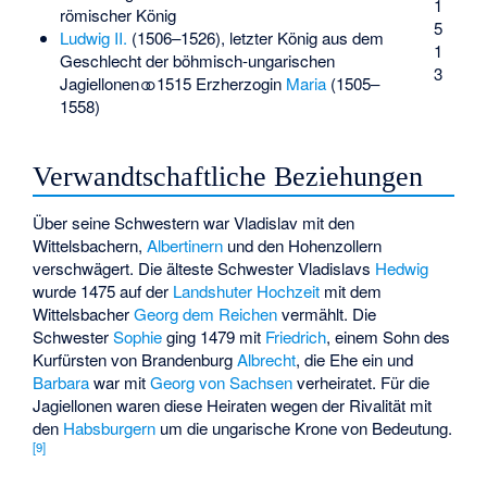
1
römischer König
5
Ludwig II.
(1506–1526), letzter König aus dem
1
Geschlecht der böhmisch-ungarischen
3
Jagiellonen ⚭ 1515 Erzherzogin
Maria
(1505–
1558)
Verwandtschaftliche Beziehungen
Über seine Schwestern war Vladislav mit den
Wittelsbachern,
Albertinern
und den Hohenzollern
verschwägert. Die älteste Schwester Vladislavs
Hedwig
wurde 1475 auf der
Landshuter Hochzeit
mit dem
Wittelsbacher
Georg dem Reichen
vermählt. Die
Schwester
Sophie
ging 1479 mit
Friedrich
, einem Sohn des
Kurfürsten von Brandenburg
Albrecht
, die Ehe ein und
Barbara
war mit
Georg von Sachsen
verheiratet. Für die
Jagiellonen waren diese Heiraten wegen der Rivalität mit
den
Habsburgern
um die ungarische Krone von Bedeutung.
[
9
]