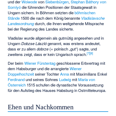
und der
Woiwode
von
Siebenbürgen
,
Stephan Báthory von
Somlyó
die führenden Positionen der Staatsgewalt in
Ungarn sichern. In Böhmen setzten die
böhmischen
Stände
1500 die nach dem König benannte
Vladislavsche
Landesordnung
durch, die ihnen weitgehende Mitsprache
bei der Regierung des Landes sicherte.
Vladislav wurde allgemein als gutmütig angesehen und in
Ungarn
Dobzse László
genannt, was erstens andeutet,
dass er zu allem
dobrze
(= polnisch „gut“) sagte, und
[
7
]
[
8
]
zweitens zeigt, dass er kein Ungarisch sprach.
Der beim
Wiener Fürstentag
geschlossene Erbvertrag mit
dem Habsburger und die arrangierte
Wiener
Doppelhochzeit
seiner Tochter
Anna
mit Maximilians Enkel
Ferdinand
und seines Sohnes
Ludwig
mit
Maria von
Österreich
1515 schufen die dynastische Voraussetzung
für den Aufstieg des Hauses Habsburg in Ostmitteleuropa.
Ehen und Nachkommen