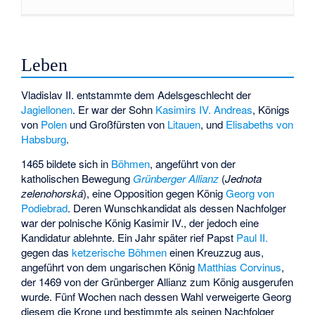
Leben
Vladislav II. entstammte dem Adelsgeschlecht der
Jagiellonen
. Er war der Sohn
Kasimirs IV. Andreas
, Königs
von
Polen
und Großfürsten von
Litauen
, und
Elisabeths von
Habsburg
.
1465 bildete sich in
Böhmen
, angeführt von der
katholischen Bewegung
Grünberger Allianz
(
Jednota
zelenohorská
), eine Opposition gegen König
Georg von
Podiebrad
. Deren Wunschkandidat als dessen Nachfolger
war der polnische König Kasimir IV., der jedoch eine
Kandidatur ablehnte. Ein Jahr später rief Papst
Paul II.
gegen das
ketzerische Böhmen
einen Kreuzzug aus,
angeführt von dem ungarischen König
Matthias Corvinus
,
der 1469 von der Grünberger Allianz zum König ausgerufen
wurde. Fünf Wochen nach dessen Wahl verweigerte Georg
diesem die Krone und bestimmte als seinen Nachfolger