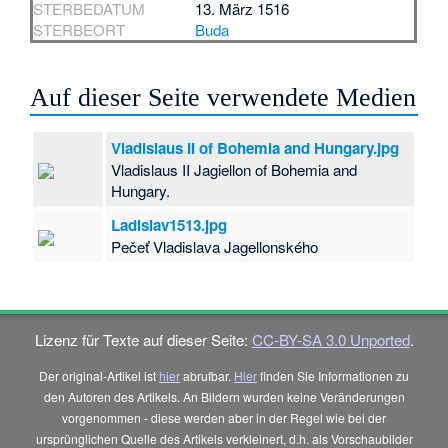
STERBEDATUM
13. März 1516
STERBEORT
Buda
Auf dieser Seite verwendete Medien
Vladislaus II of Bohemia and Hungary.jpg
Vladislaus II Jagiellon of Bohemia and
Hungary.
Ladislav1513.jpg
Pečeť Vladislava Jagellonského
Lizenz für Texte auf dieser Seite:
CC-BY-SA 3.0 Unported
.
Der original-Artikel ist
hier
abrufbar.
Hier
finden Sie Informationen zu
den Autoren des Artikels. An Bildern wurden keine Veränderungen
vorgenommen - diese werden aber in der Regel wie bei der
ursprünglichen Quelle des Artikels verkleinert, d.h. als Vorschaubilder