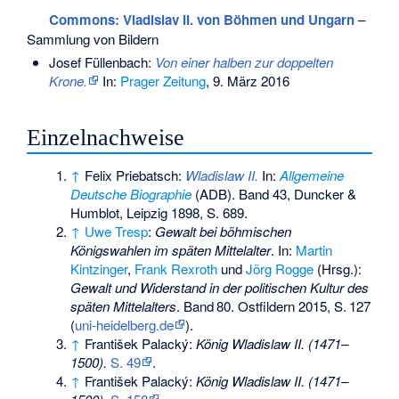
Commons
: Vladislav II. von Böhmen und Ungarn
–
Sammlung von Bildern
Josef Füllenbach:
Von einer halben zur doppelten
Krone.
In:
Prager Zeitung
, 9. März 2016
Einzelnachweise
↑
Felix Priebatsch:
Wladislaw II.
In:
Allgemeine
Deutsche Biographie
(ADB). Band 43, Duncker &
Humblot, Leipzig 1898, S. 689.
↑
Uwe Tresp
:
Gewalt bei böhmischen
Königswahlen im späten Mittelalter
. In:
Martin
Kintzinger
,
Frank Rexroth
und
Jörg Rogge
(Hrsg.):
Gewalt und Widerstand in der politischen Kultur des
späten Mittelalters
.
Band
80
. Ostfildern 2015,
S.
127
(
uni-heidelberg.de
).
↑
František Palacký:
König Wladislaw II. (1471–
1500).
S. 49
.
↑
František Palacký:
König Wladislaw II. (1471–