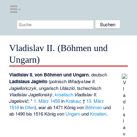
Vladislav II. (Böhmen und
Ungarn)
Vladislav II. von Böhmen und Ungarn
, deutsch
Ladislaus Jagiello
(polnisch
Władysław II.
V
Jagiellończyk
, ungarisch
Ulászló
, tschechisch
l
Vladislav Jagellonský
,
kroatisch
Vladislav II.
a
Jagelović
; *
1. März
1456
in
Krakau
; †
13. März
d
1516
in
Ofen
), war ab 1471 König von
Böhmen
und
i
ab 1490 bis 1516 König von
Ungarn
und
Kroatien
.
s
l
a
v