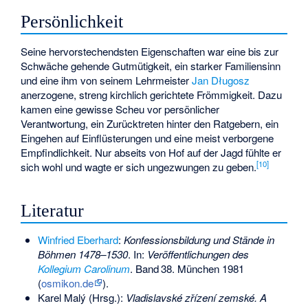
Persönlichkeit
Seine hervorstechendsten Eigenschaften war eine bis zur
Schwäche gehende Gutmütigkeit, ein starker Familiensinn
und eine ihm von seinem Lehrmeister
Jan Długosz
anerzogene, streng kirchlich gerichtete Frömmigkeit. Dazu
kamen eine gewisse Scheu vor persönlicher
Verantwortung, ein Zurücktreten hinter den Ratgebern, ein
Eingehen auf Einflüsterungen und eine meist verborgene
Empfindlichkeit. Nur abseits von Hof auf der Jagd fühlte er
[
10
]
sich wohl und wagte er sich ungezwungen zu geben.
Literatur
Winfried Eberhard
:
Konfessionsbildung und Stände in
Böhmen 1478–1530
. In:
Veröffentlichungen des
Kollegium Carolinum
.
Band
38
. München 1981
(
osmikon.de
).
Karel Malý (Hrsg.):
Vladislavské zřízení zemské. A