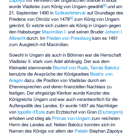
[
5
]
wurde Vladislav zum König von Ungarn gewählt
und am
21. September 1490 in
Székesfehérvár
auf Grundlage des
[
6
]
Friedens von Olmütz von 1479
zum König von Ungarn
gekrönt. Er setzte sich zudem als König in Ungarn gegen
den Habsburger
Maximilian I.
und seinen Bruder
Johann I.
Albrecht
durch. Im
Frieden von Pressburg
kam es 1491
zum Ausgleich mit Maximilian.
Sowohl in Ungarn als auch in Böhmen war die Herrschaft
Vladislav II. stark vom Adel abhängig. Der aus dem
Kleinadel stammende
Bischof von Raab
,
Tamás Bakócz
benutzte die Ansprüche der Königswitwe
Beatrix von
Aragón
dazu, die Position von Vladislav durch ein
Eheversprechen und deren finanziellen Nachlass zu
festigen. Der ehrgeizige Kleriker wurde Kanzler des
Königreichs Ungarn und war auch verantwortlich für die
Außenpolitik des Landes. Er wurde 1497 als Nachfolger
von
Ippolito d’Este
zum
Erzbischof von Gran
(
Esztergom
)
erhoben und stieg als
Primas von Ungarn
zum reichsten
Herrn des Landes auf. Neben Bakócz konnten sich im
Namen des Königs vor allem der
Palatin
Stephan Zápolya