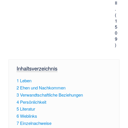
II
.
(
1
5
0
9
)
Inhaltsverzeichnis
1
Leben
2
Ehen und Nachkommen
3
Verwandtschaftliche Beziehungen
4
Persönlichkeit
5
Literatur
6
Weblinks
7
Einzelnachweise