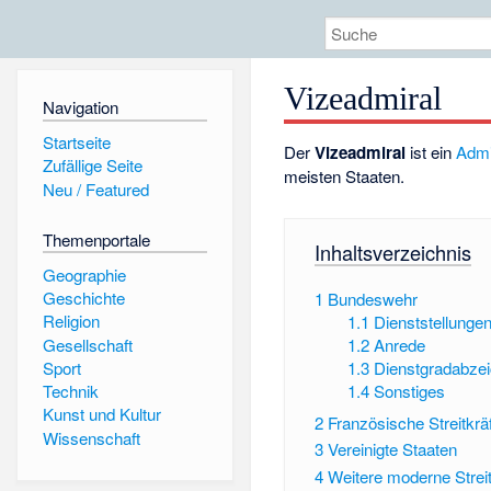
Vizeadmiral
Navigation
Startseite
Der
Vizeadmiral
ist ein
Admi
Zufällige Seite
meisten Staaten.
Neu / Featured
Themenportale
Inhaltsverzeichnis
Geographie
Geschichte
1
Bundeswehr
Religion
1.1
Dienststellunge
Gesellschaft
1.2
Anrede
Sport
1.3
Dienstgradabze
1.4
Sonstiges
Technik
Kunst und Kultur
2
Französische Streitkrä
Wissenschaft
3
Vereinigte Staaten
4
Weitere moderne Streit