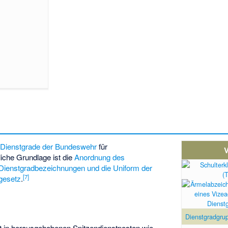
r
Dienstgrade der Bundeswehr
für
V
liche Grundlage ist die
Anordnung des
Dienstgradbezeichnungen und die Uniform der
[
7
]
gesetz
.
Dienst
Dienstgradgru
t in herausgehobenen Spitzendienstposten wie