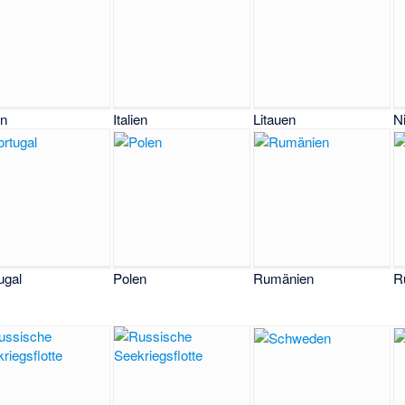
en
Italien
Litauen
N
ugal
Polen
Rumänien
R