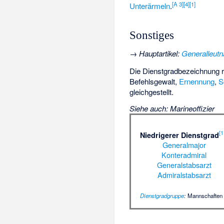
[
A 3
]
[
4
]
[
1
]
Unterärmeln
.
Sonstiges
→
Hauptartikel
:
Generalleutn
Die Dienstgradbezeichnung 
Befehlsgewalt,
Ernennung
,
S
gleichgestellt.
Siehe auch
:
Marineoffizier
[
1
Niedrigerer Dienstgrad
Generalmajor
Konteradmiral
Generalstabsarzt
Admiralstabsarzt
Dienstgradgruppe
:
Mannschaften