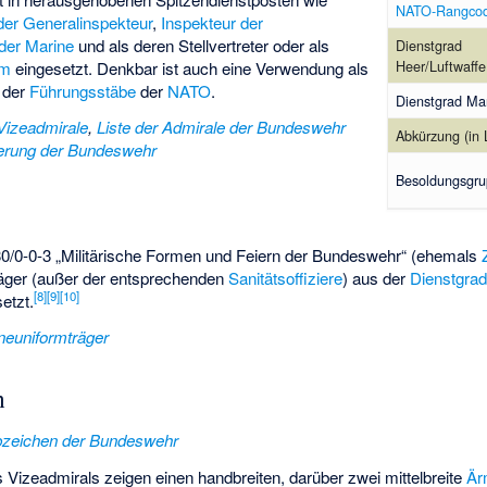
NATO-Rangco
nder Generalinspekteur
,
Inspekteur der
 der Marine
und als deren Stellvertreter oder als
Dienstgrad
Heer/Luftwaffe
um
eingesetzt. Denkbar ist auch eine Verwendung als
 der
Führungsstäbe
der
NATO
.
Dienstgrad Ma
 Vizeadmirale
,
Liste der Admirale der Bundeswehr
Abkürzung (in 
ederung der Bundeswehr
Besoldungsgr
2630/0-0-3 „Militärische Formen und Feiern der Bundeswehr“ (ehemals
räger (außer der entsprechenden
Sanitätsoffiziere
) aus der
Dienstgra
[
8
]
[
9
]
[
10
]
etzt.
neuniformträger
n
bzeichen der Bundeswehr
Vizeadmirals zeigen einen handbreiten, darüber zwei mittelbreite
Är