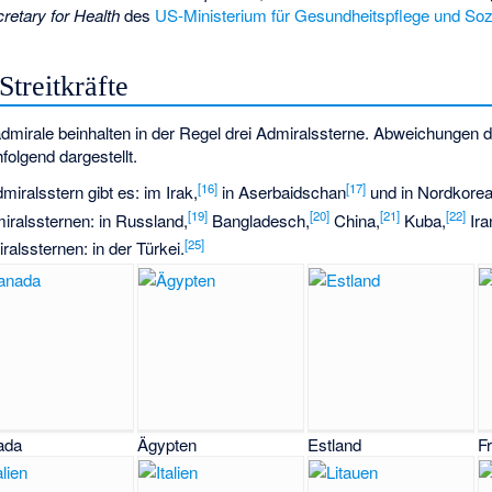
retary for Health
des
US-Ministerium für Gesundheitspflege und Soz
treitkräfte
dmirale beinhalten in der Regel drei Admiralssterne. Abweichungen 
folgend dargestellt.
[
16
]
[
17
]
iralsstern gibt es: im Irak,
in Aserbaidschan
und in Nordkorea
[
19
]
[
20
]
[
21
]
[
22
]
iralssternen: in Russland,
Bangladesch,
China,
Kuba,
Ira
[
25
]
ralssternen: in der Türkei.
ada
Ägypten
Estland
F