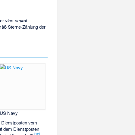
der
vice-amiral
emäß Sterne-Zählung der
US Navy
n Dienstposten vom
uf dem Dienstposten
[
12
]