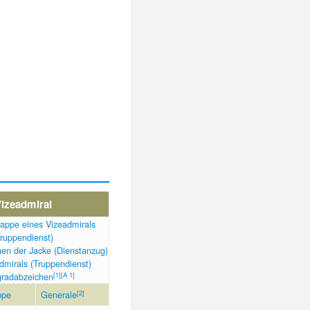
izeadmiral
[
1
]
[
A 1
]
gradabzeichen
[
2
]
ppe
Generale