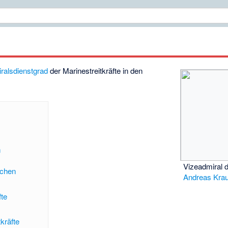
ralsdienstgrad
der Marinestreitkräfte in den
n
Vizeadmiral 
ichen
Andreas Kra
fte
kräfte