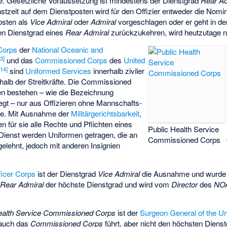
hre. Gesetzliche Voraussetzung ist mindestens der Dienstgrad
Rear Ad
zeit auf dem Dienstposten wird für den Offizier entweder die Nomini
osten als
Vice Admiral
oder
Admiral
vorgeschlagen oder er geht in de
den Dienstgrad eines
Rear Admiral
zurückzukehren, wird heutzutage n
Corps
der
National Oceanic and
13
]
und das
Commissioned Corps
des
United
[
14
]
sind
Uniformed Services
innerhalb ziviler
alb der Streitkräfte. Die Commissioned
n bestehen – wie die Bezeichnung
egt – nur aus Offizieren ohne Mannschafts-
ade. Mit Ausnahme der
Militärgerichtsbarkeit
,
ten für sie alle Rechte und Pflichten eines
Public Health Service
 Dienst werden Uniformen getragen, die an
Commissioned Corps
elehnt, jedoch mit anderen Insignien
icer Corps
ist der Dienstgrad
Vice Admiral
die Ausnahme und wurde 
t
Rear Admiral
der höchste Dienstgrad und wird vom
Director
des
NOA
Health Service Commissioned Corps
ist der
Surgeon General of the Un
 auch das
Commissioned Corps
führt, aber nicht den höchsten Dienst