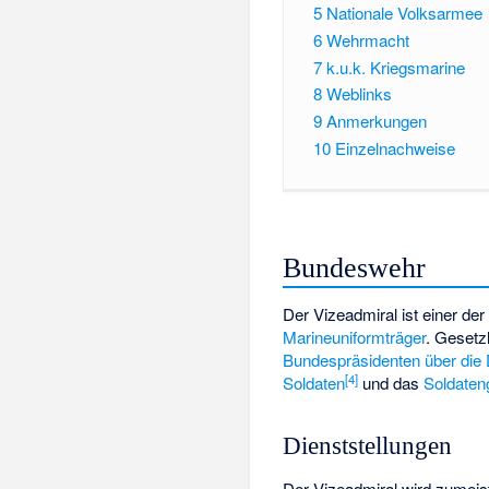
5
Nationale Volksarmee
6
Wehrmacht
7
k.u.k. Kriegsmarine
8
Weblinks
9
Anmerkungen
10
Einzelnachweise
Bundeswehr
Der Vizeadmiral ist einer de
Marineuniformträger
. Gesetz
Bundespräsidenten über die 
[
4
]
Soldaten
und das
Soldaten
Dienststellungen
Der Vizeadmiral wird zumeis