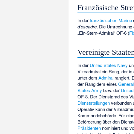
Französische Stre
In der
französischen Marine
d’escadre
. Die Umrechnung d
„Ein-Stern-Admiral“ OF-6 (
Fl
Vereinigte Staate
In der
United States Navy
un
Vizeadmiral ein Rang, der in
unter dem
Admiral
rangiert. 
der Rang dem eines
General
States Army
bzw. der
United
OF-8. Der Dienstgrad des Vi
Dienststellungen
verbunden un
Operativ kann der Vizeadmir
Kommandobehörde. Für eine s
Beförderung über den Diens
Präsidenten
nominiert und 