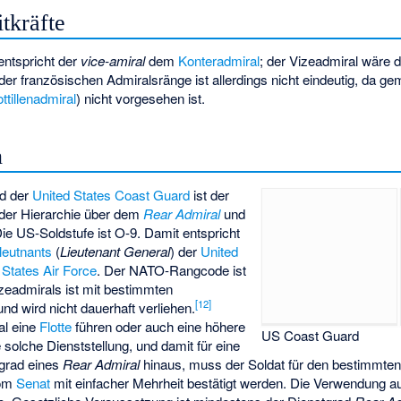
itkräfte
entspricht der
vice-amiral
dem
Konteradmiral
; der Vizeadmiral wäre 
er französischen Admiralsränge ist allerdings nicht eindeutig, da g
ottillenadmiral
) nicht vorgesehen ist.
n
d der
United States Coast Guard
ist der
 der Hierarchie über dem
Rear Admiral
und
Die US-Soldstufe ist O-9. Damit entspricht
leutnants
(
Lieutenant General
) der
United
 States Air Force
. Der NATO-Rangcode ist
zeadmirals ist mit bestimmten
[
12
]
d wird nicht dauerhaft verliehen.
al eine
Flotte
führen oder auch eine höhere
US Coast Guard
olche Dienststellung, und damit für eine
tgrad eines
Rear Admiral
hinaus, muss der Soldat für den bestimmte
vom
Senat
mit einfacher Mehrheit bestätigt werden. Die Verwendung a