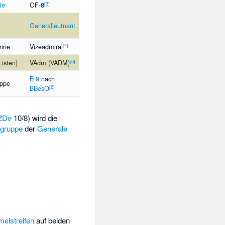
[
3
]
de
OF-8
Generalleutnant
[
4
]
rine
Vizeadmiral
[
5
]
Listen)
VAdm (VADM)
B 9
nach
uppe
[
6
]
BBesO
ZDv
10/8) wird die
dgruppe
der
Generale
melstreifen
auf beiden