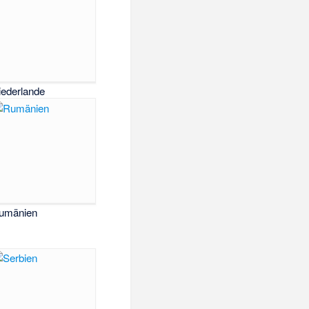
iederlande
umänien