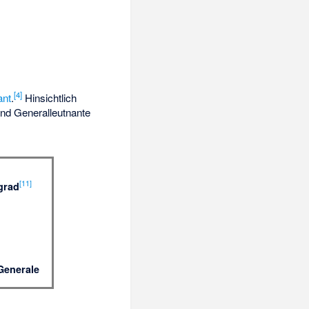
[
4
]
ant
.
Hinsichtlich
und Generalleutnante
[
11
]
grad
Generale