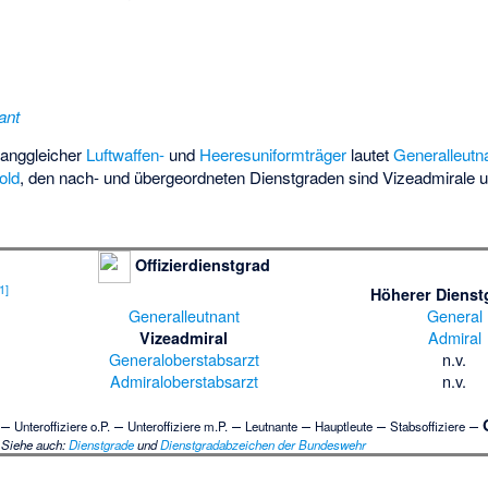
ant
ranggleicher
Luftwaffen-
und
Heeresuniformträger
lautet
Generalleutn
old
, den nach- und übergeordneten Dienstgraden sind Vizeadmirale 
Offizierdienstgrad
1
]
Höherer Dienst
Generalleutnant
General
Admiral
Vizeadmiral
Generaloberstabsarzt
n.v.
Admiraloberstabsarzt
n.v.
–
–
–
–
–
–
Unteroffiziere o.P.
Unteroffiziere m.P.
Leutnante
Hauptleute
Stabsoffiziere
Siehe auch
:
Dienstgrade
und
Dienstgradabzeichen der Bundeswehr