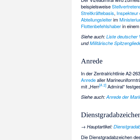
beispielsweise
Stellvertrete
Streitkräftebasis
,
Inspekteur
Abteilungsleiter
im
Ministeri
Flottenbefehlshaber
in einem
Siehe auch
:
Liste deutscher
und
Militärische Spitzengli
Anrede
In der Zentralrichtlinie A2-
Anrede
aller Marineuniformt
[
A 2
]
mit „Herr
Admiral“ festges
Siehe auch
:
Anrede der Mari
Dienstgradabzeiche
→
Hauptartikel
:
Dienstgrada
Die Dienstgradabzeichen des 