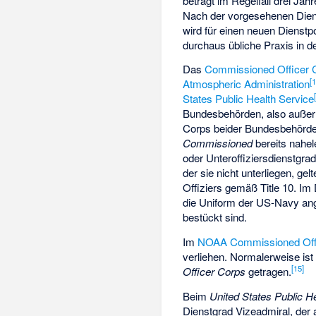
beträgt im Regelfall drei Ja
Nach der vorgesehenen Dienst
wird für einen neuen Dienstp
durchaus übliche Praxis in 
Das
Commissioned Officer 
[
Atmospheric Administration
States Public Health Service
Bundesbehörden, also außerh
Corps beider Bundesbehörde
Commissioned
bereits nahel
oder Unteroffiziersdienstgr
der sie nicht unterliegen, gel
Offiziers gemäß Title 10. Im
die Uniform der US-Navy ang
bestückt sind.
Im
NOAA Commissioned Off
verliehen. Normalerweise is
[
15
]
Officer Corps
getragen.
Beim
United States Public 
Dienstgrad Vizeadmiral, der