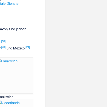
iale Dienste
.
davon sind jedoch
[
18
]
.
[
23
]
[
24
]
n
und Mexiko.
rankreich