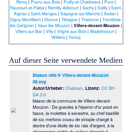
Remy
|
Pouru-aux-Bois
|
Puilly-et-Charbeaux
|
Pure
|
Raucourt-et-Flaba
|
Remilly-Aillicourt
|
Sachy
|
Sailly
|
Saint-
Aignan
|
Saint-Menges
|
Sapogne-sur-Marche
|
Sedan
|
Signy-Montlibert
|
Stonne
|
Tétaigne
|
Thelonne
|
Tremblois-
lès-Carignan
|
Vaux-lès-Mouzon
|
|
Villers-devant-Mouzon
Villers-sur-Bar
|
Villy
|
Vrigne aux Bois
|
Wadelincourt
|
Williers
|
Yoncq
Auf dieser Seite verwendete Medien
Blason ville fr Villers-devant-Mouzon
08.svg
Autor/Urheber:
Chatsam
,
Lizenz:
CC BY-
SA 3.0
blason de la commune de Villers-devant-
Mouzon : De gueules à l'éperon d'or posé en
fasce, la molettes à senestre, au chef bastillé
de six merlons cousu de sinople chargé à
dextre d'une étoile de six rais d'argent, à la
champagne ondée du même chargée à