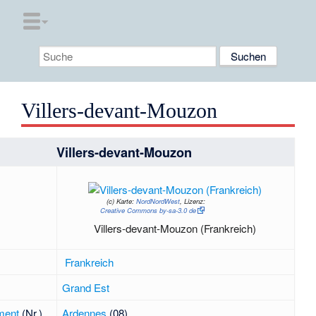
Villers-devant-Mouzon
Villers-devant-Mouzon
(c)
Karte:
NordNordWest
, Lizenz:
Creative Commons by-sa-3.0 de
Villers-devant-Mouzon (Frankreich)
Frankreich
Grand Est
ment
(Nr.)
Ardennes
(08)