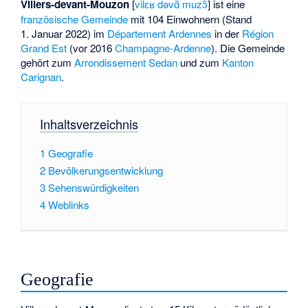
Villers-devant-Mouzon
[
vilɛʁ dəvɑ̃ muzɔ̃
] ist eine
französische
Gemeinde
mit 104 Einwohnern (Stand
1. Januar 2022) im
Département Ardennes
in der
Région
Grand Est
(vor 2016
Champagne-Ardenne
). Die Gemeinde
gehört zum
Arrondissement Sedan
und zum
Kanton
Carignan
.
Inhaltsverzeichnis
1
Geografie
2
Bevölkerungsentwicklung
3
Sehenswürdigkeiten
4
Weblinks
Geografie