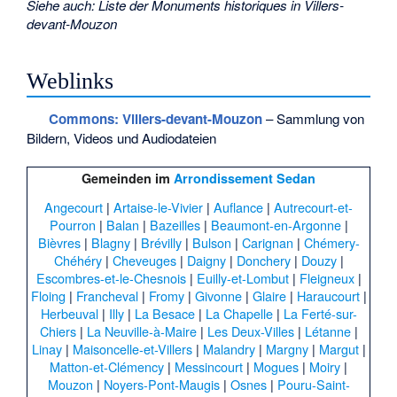
Siehe auch
:
Liste der Monuments historiques in Villers-
devant-Mouzon
Weblinks
Commons
: Villers-devant-Mouzon
– Sammlung von
Bildern, Videos und Audiodateien
Gemeinden im
Arrondissement Sedan
Angecourt
|
Artaise-le-Vivier
|
Auflance
|
Autrecourt-et-
Pourron
|
Balan
|
Bazeilles
|
Beaumont-en-Argonne
|
Bièvres
|
Blagny
|
Brévilly
|
Bulson
|
Carignan
|
Chémery-
Chéhéry
|
Cheveuges
|
Daigny
|
Donchery
|
Douzy
|
Escombres-et-le-Chesnois
|
Euilly-et-Lombut
|
Fleigneux
|
Floing
|
Francheval
|
Fromy
|
Givonne
|
Glaire
|
Haraucourt
|
Herbeuval
|
Illy
|
La Besace
|
La Chapelle
|
La Ferté-sur-
Chiers
|
La Neuville-à-Maire
|
Les Deux-Villes
|
Létanne
|
Linay
|
Maisoncelle-et-Villers
|
Malandry
|
Margny
|
Margut
|
Matton-et-Clémency
|
Messincourt
|
Mogues
|
Moiry
|
Mouzon
|
Noyers-Pont-Maugis
|
Osnes
|
Pouru-Saint-