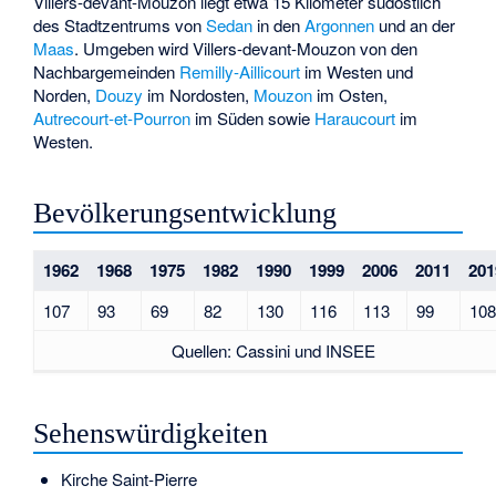
Villers-devant-Mouzon liegt etwa 15 Kilometer südöstlich
des Stadtzentrums von
Sedan
in den
Argonnen
und an der
Maas
. Umgeben wird Villers-devant-Mouzon von den
Nachbargemeinden
Remilly-Aillicourt
im Westen und
Norden,
Douzy
im Nordosten,
Mouzon
im Osten,
Autrecourt-et-Pourron
im Süden sowie
Haraucourt
im
Westen.
Bevölkerungsentwicklung
1962
1968
1975
1982
1990
1999
2006
2011
201
107
93
69
82
130
116
113
99
108
Quellen: Cassini und INSEE
Sehenswürdigkeiten
Kirche Saint-Pierre