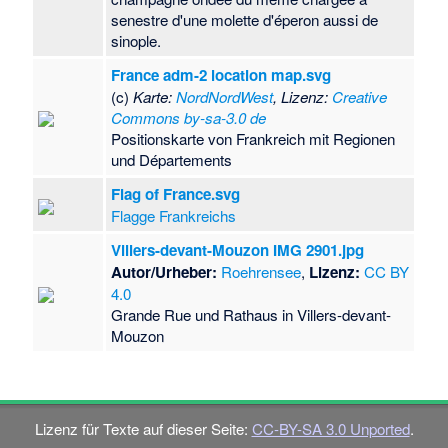
senestre d'une molette d'éperon aussi de
sinople.
France adm-2 location map.svg
(c)
Karte:
NordNordWest
, Lizenz:
Creative
Commons by-sa-3.0 de
Positionskarte von Frankreich mit Regionen
und Départements
Flag of France.svg
Flagge Frankreichs
Villers-devant-Mouzon IMG 2901.jpg
Autor/Urheber:
Roehrensee
,
Lizenz:
CC BY
4.0
Grande Rue und Rathaus in Villers-devant-
Mouzon
Lizenz für Texte auf dieser Seite:
CC-BY-SA 3.0 Unported
.