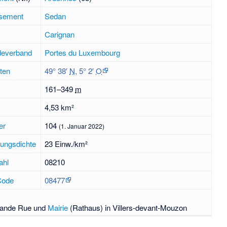
ssement
Sedan
Carignan
everband
Portes du Luxembourg
ten
49° 38′
N
,
5° 2′
O
161–
349
m
4,53 km²
er
104
(1. Januar 2022)
ungsdichte
23 Einw./km²
ahl
08210
Code
08477
ande Rue und
Mairie
(Rathaus) in Villers-devant-Mouzon