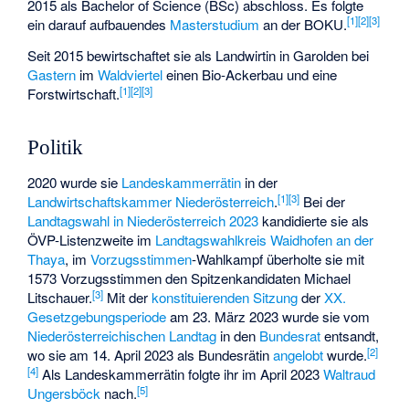
2015 als Bachelor of Science (BSc) abschloss. Es folgte
[
1
]
[
2
]
[
3
]
ein darauf aufbauendes
Masterstudium
an der BOKU.
Seit 2015 bewirtschaftet sie als Landwirtin in
Garolden
bei
Gastern
im
Waldviertel
einen Bio-Ackerbau und eine
[
1
]
[
2
]
[
3
]
Forstwirtschaft.
Politik
2020 wurde sie
Landeskammerrätin
in der
[
1
]
[
3
]
Landwirtschaftskammer Niederösterreich
.
Bei der
Landtagswahl in Niederösterreich 2023
kandidierte sie als
ÖVP-Listenzweite im
Landtagswahlkreis Waidhofen an der
Thaya
, im
Vorzugsstimmen
-Wahlkampf überholte sie mit
1573 Vorzugsstimmen den Spitzenkandidaten Michael
[
3
]
Litschauer.
Mit der
konstituierenden Sitzung
der
XX.
Gesetzgebungsperiode
am 23. März 2023 wurde sie vom
Niederösterreichischen Landtag
in den
Bundesrat
entsandt,
[
2
]
wo sie am 14. April 2023 als Bundesrätin
angelobt
wurde.
[
4
]
Als Landeskammerrätin folgte ihr im April 2023
Waltraud
[
5
]
Ungersböck
nach.