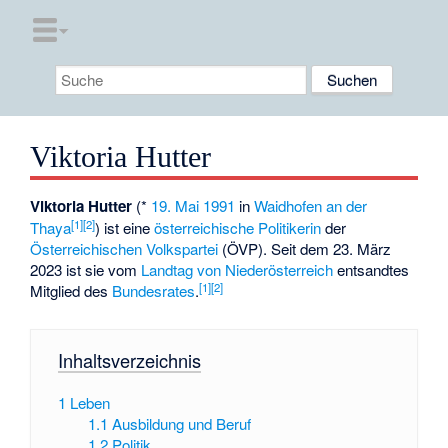
Viktoria Hutter
Viktoria Hutter
(*
19. Mai
1991
in
Waidhofen an der
[
1
]
[
2
]
Thaya
) ist eine
österreichische
Politikerin
der
Österreichischen Volkspartei
(ÖVP). Seit dem 23. März
2023 ist sie vom
Landtag von Niederösterreich
entsandtes
[
1
]
[
2
]
Mitglied des
Bundesrates
.
Inhaltsverzeichnis
1
Leben
1.1
Ausbildung und Beruf
1.2
Politik