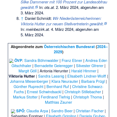
Silke Dammerer mit 100 Prozent zur Landesobfrau
gewählt.
In:
ots.at.
2. März 2024,
abgerufen am
3. März 2024
.
↑
Daniel Schmidt:
Wir Niederösterreicherinnen:
Viktoria Hutter zur neuen Stellvertreterin gewählt.
In:
meinbezirk.at.
4. März 2024,
abgerufen am
5. März 2024
.
Abgeordnete zum
Österreichischen Bundesrat
(
2024–
2029
)
:
Sandra Böhmwalder
|
Franz Ebner
|
Andrea Eder-
ÖVP
Gitschthaler
|
Bernadette Geieregger
|
Silvester Gfrerer
|
Margit Göll
|
Antonia Herunter
|
Harald Himmer
|
|
Sandra Lassnig
|
Elisabeth Lindner-Wolff
|
Viktoria Hutter
Johanna Miesenberger
|
Klara Neurauter
|
Barbara Prügl
|
Günther Ruprecht
|
Bernhard Ruf
|
Christine Schwarz-
Fuchs
|
Ernest Schwindsackl
|
Christoph Stillebacher
|
Markus Stotter
|
Ferdinand Tiefnig
|
Christoph Thoma
|
Matthias Zauner
:
Claudia Arpa
|
Sandro Beer
|
Christian Fischer
|
SPÖ
Sebastian Forstner
|
Elisabeth Grimling
|
Daniela Gruber-