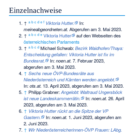
Einzelnachweise
a
b
c
d
e
f
↑
Viktoria Hutter.
In:
meineabgeordneten.at.
Abgerufen am 3. Mai 2023
.
a
b
c
d
e
↑
Viktoria Hutter
auf den Webseiten des
österreichischen Parlaments
a
b
c
d
↑
Michael Schwab:
Bezirk Waidhofen/Thaya:
Entscheidung gefallen: Viktoria Hutter ist fix im
Bundesrat.
In:
noen.at.
7. Februar 2023,
abgerufen am 3. Mai 2023
.
↑
Sechs neue ÖVP-Bundesräte aus
Niederösterreich und Kärnten werden angelobt.
In:
ots.at.
13. April 2023,
abgerufen am 3. Mai 2023
.
↑
Philipp Grabner:
Angelobt: Waltraud Ungersböck
ist neue Landeskammerrätin.
In:
noen.at.
26. April
2023,
abgerufen am 3. Mai 2023
.
↑
Viktoria Hutter rückt an die Spitze der VP
Gastern.
In:
noen.at.
1. Juni 2023,
abgerufen am
2. Juni 2023
.
↑
Wir Niederösterreicherinnen-ÖVP Frauen: LAbg.