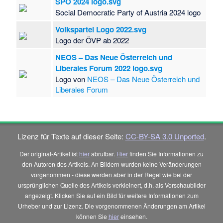
SPÖ 2024 logo.svg
Social Democratic Party of Austria 2024 logo
Volkspartei Logo 2022.svg
Logo der ÖVP ab 2022
NEOS – Das Neue Österreich und
Liberales Forum 2022 logo.svg
Logo von
NEOS – Das Neue Österreich und
Liberales Forum
Lizenz für Texte auf dieser Seite:
CC-BY-SA 3.0 Unported
.
Der original-Artikel ist
hier
abrufbar.
Hier
finden Sie Informationen zu
den Autoren des Artikels. An Bildern wurden keine Veränderungen
vorgenommen - diese werden aber in der Regel wie bei der
ursprünglichen Quelle des Artikels verkleinert, d.h. als Vorschaubilder
angezeigt. Klicken Sie auf ein Bild für weitere Informationen zum
Urheber und zur Lizenz. Die vorgenommenen Änderungen am Artikel
können Sie
hier
einsehen.