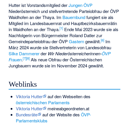
Hutter ist Vorstandsmitglied der
Jungen ÖVP
Niederösterreich und stellvertretende Parteiobfrau der ÖVP
Waidhofen an der Thaya. Im
Bauernbund
fungiert sie als
Mitglied im Landesbauernrat und Hauptbezirksbauernrätin
[
1
]
in Waidhofen an der Thaya.
Ende Mai 2023 wurde sie als
Nachfolgerin von Bürgermeister Roland Datler zur
[
6
]
Gemeindeparteiobfrau der ÖVP
Gastern
gewählt.
Im
März 2024 wurde sie Stellvertreterin von Landesobfrau
Silke Dammerer
der
Wir Niederösterreicherinnen-
ÖVP
[
7
]
[
8
]
Frauen
.
Als neue Obfrau der Österreichischen
Jungbauern wurde sie im November 2024 gewählt.
Weblinks
Viktoria Hutter
auf den Webseiten des
österreichischen Parlaments
Viktoria Hutter
meineabgeordneten.at
Bundesräte
auf der Website des
ÖVP-
Parlamentsklubs