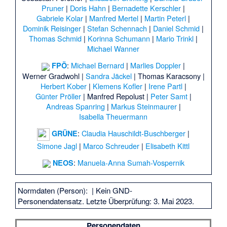
Pruner
|
Doris Hahn
|
Bernadette Kerschler
|
Gabriele Kolar
|
Manfred Mertel
|
Martin Peterl
|
Dominik Reisinger
|
Stefan Schennach
|
Daniel Schmid
|
Thomas Schmid
|
Korinna Schumann
|
Mario Trinkl
|
Michael Wanner
:
Michael Bernard
|
Marlies Doppler
|
FPÖ
Werner Gradwohl
|
Sandra Jäckel
|
Thomas Karacsony
|
Herbert Kober
|
Klemens Kofler
|
Irene Partl
|
Günter Pröller
|
Manfred Repolust
|
Peter Samt
|
Andreas Spanring
|
Markus Steinmaurer
|
Isabella Theuermann
:
Claudia Hauschildt-Buschberger
|
GRÜNE
Simone Jagl
|
Marco Schreuder
|
Elisabeth Kittl
:
Manuela-Anna Sumah-Vospernik
NEOS
Normdaten (Person):
| Kein GND-
Personendatensatz. Letzte Überprüfung: 3. Mai 2023.
Personendaten