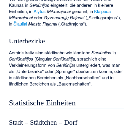
Kaunas in
Seniūnijos
eingeteilt, die anderen in kleinere
Einheiten, in
Alytus
Mikrorajonai
genannt, in
Klaipėda
Mikrorajonai
oder
Gyvenamųjų Rajonai
(„Siedlugsrajons“),
in
Šiauliai
Miesto Rajonai
(„Stadtrajons“).
Unterbezirke
Administrativ sind städtische wie ländliche
Seniūnijos
in
Seniūn
ait
ijos
(Singular
Seniūnaitija
, sprachlich eine
Verkleinerungsform von
Seniūnija
) untergliedert, was man
als „Unterbezirke“ oder „Sprengel“ übersetzen könnte, oder
in städtischen Bereichen als „Nachbarschaften“ und in
ländlichen Bereichen als „
Bauernschaften
“.
Statistische Einheiten
Stadt – Städtchen – Dorf