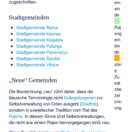
zugeschnitten.
em
ein
de
Stadtgemeinden
Raj
Stadtgemeinde Alytus
ong
Stadtgemeinde Kaunas
em
Stadtgemeinde Klaipėda
ein
Stadtgemeinde Palanga
de
Stadtgemeinde Panevėžys
Stadtgemeinde Šiauliai
ohn
Stadtgemeinde Vilnius
e
Zu
„Neue“ Gemeinden
sat
zbe
Die Bezeichnung „neu“ rührt daher, dass die
zei
litauische Terminologie nicht
Kollegialorganen
zur
chn
Selbstverwaltung von Orten ausgeht (
Stadtrat
),
ung
sondern in sowjetischer Tradition vom Rat des
Rajons
. In diesem Sinne sind Selbstverwaltungen,
die nicht aus einem Rajon hervorgegangen sind, neu.