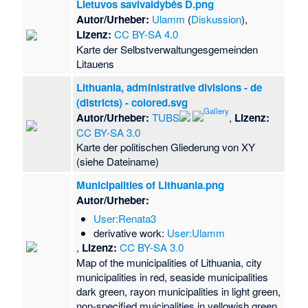
Lietuvos savivaldybės D.png
Autor/Urheber:
Ulamm
(
Diskussion
),
Lizenz:
CC BY-SA 4.0
Karte der Selbstverwaltungesgemeinden
Litauens
Lithuania, administrative divisions - de
(districts) - colored.svg
Autor/Urheber:
TUBS
,
Lizenz:
CC BY-SA 3.0
Karte der politischen Gliederung von XY
(siehe Dateiname)
Municipalities of Lithuania.png
Autor/Urheber:
User:Renata3
derivative work:
User:Ulamm
,
Lizenz:
CC BY-SA 3.0
Map of the municipalities of Lithuania, city
municipalities in red, seaside municipalities
dark green, rayon municipalities in light green,
non-specified muicipalities in yellowish green