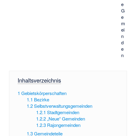
e
G
e
m
ei
n
d
e
n
Inhaltsverzeichnis
1
Gebietskörperschaften
1.1
Bezirke
1.2
Selbstverwaltungsgemeinden
1.2.1
Stadtgemeinden
1.2.2
„Neue“ Gemeinden
1.2.3
Rajongemeinden
1.3
Gemeindeteile