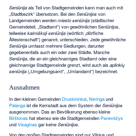
Seniūnija
als Teil von Stadtgemeinden kann man auch mit
„Stadtbezirk“ übersetzen. Bei den
Seniūnijos
von
Landgemeinden werden
miesto seniūnija
(städtischer
Gemeindeteil, „Stadtamt“) von gewöhnlichen Seniūnijos,
teilweise
kaimiškoji seniūnija
(wörtlich „dörfliche
Ältestenschaft“) genannt, unterschieden. Jede gewöhnliche
Seniūnija
umfasst mehrere Siedlungen, darunter
gegebenenfalls auch ein oder zwei Städte. Manche
Seniūnija
, die an ein gleichnamiges Stadtamt oder eine
gleichnamige Stadtgemeinde grenzt, wird auch als
aplinkių
seniūnija
(„Umgebungsamt“, „Umlandamt“) bezeichnet.
Ausnahmen
In den kleinen Gemeinden
Druskininkai
,
Neringa
und
Palanga
ist die Kernstadt aus dem System der
Seniūnijos
ausgenommen. Das an Bevölkerung ebenso kleine
Birštonas
hat ebenso wie die Stadtgemeinden
Panevėžys
und
Visaginas
gar keine
Seniūnijos
.
Von den großen Stadtgemeinden sind nur Vilnius und