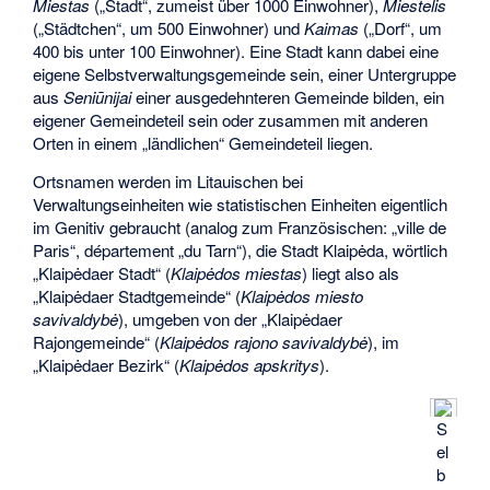
Miestas
(„Stadt“, zumeist über 1000 Einwohner),
Miestelis
(„Städtchen“, um 500 Einwohner) und
Kaimas
(„Dorf“, um
400 bis unter 100 Einwohner). Eine Stadt kann dabei eine
eigene Selbstverwaltungsgemeinde sein, einer Untergruppe
aus
Seniūnijai
einer ausgedehnteren Gemeinde bilden, ein
eigener Gemeindeteil sein oder zusammen mit anderen
Orten in einem „ländlichen“ Gemeindeteil liegen.
Ortsnamen werden im Litauischen bei
Verwaltungseinheiten wie statistischen Einheiten eigentlich
im Genitiv gebraucht (analog zum Französischen: „ville de
Paris“, département „du Tarn“), die Stadt Klaipėda, wörtlich
„Klaipėdaer Stadt“ (
Klaipėdos miestas
) liegt also als
„Klaipėdaer Stadtgemeinde“ (
Klaipėdos miesto
savivaldybė
), umgeben von der „Klaipėdaer
Rajongemeinde“ (
Klaipėdos rajono savivaldybė
), im
„Klaipėdaer Bezirk“ (
Klaipėdos apskritys
).
S
el
b