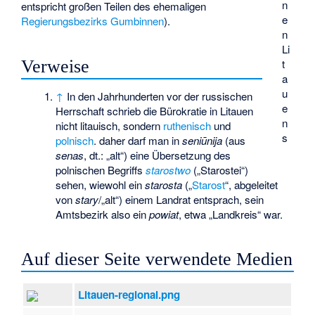
n
entspricht großen Teilen des ehemaligen
e
Regierungsbezirks Gumbinnen
).
n
Li
Verweise
t
a
u
↑
In den Jahrhunderten vor der russischen
e
Herrschaft schrieb die Bürokratie in Litauen
n
nicht litauisch, sondern
ruthenisch
und
s
polnisch
. daher darf man in
seniūnija
(aus
senas
, dt.: „alt“) eine Übersetzung des
polnischen Begriffs
starostwo
(„Starostei“)
sehen, wiewohl ein
starosta
(„
Starost
“, abgeleitet
von
stary
/„alt“) einem Landrat entsprach, sein
Amtsbezirk also ein
powiat
, etwa „Landkreis“ war.
Auf dieser Seite verwendete Medien
Litauen-regional.png