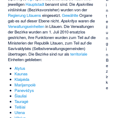
jeweiligen
Hauptstadt
benannt sind. Die
Apskrities
i
viršininkas
(Bezirksvorsteher) wurden von der
n
Regierung Litauens
eingesetzt.
Gewählte
Organe
t
gab es auf dieser Ebene nicht.
Apskritys
waren die
e
Verwaltungseinheiten
in Litauen. Die Verwaltungen
il
der Bezirke wurden am 1. Juli 2010 ersatzlos
u
gestrichen, ihre Funktionen wurden zum Teil auf die
n
Ministerien der Republik Litauen, zum Teil auf die
g
Savivaldybės (Selbstverwaltungsgemeinden)
i
übertragen. Die Bezirke sind nur als
territoriale
n
Einheiten geblieben:
B
e
Alytus
z
Kaunas
ir
Klaipėda
k
Marijampolė
e
Panevėžys
Šiauliai
Tauragė
Telšiai
Utena
Vilnius