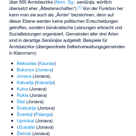
über 500 Amtsbezirke (
Nom.
Sg.
:
seniūnija
, wörtlich
[
1
]
übersetzt eher „Ältestenschaften“).
Von der Funktion her
kann man sie auch als „Ämter“ bezeichnen, denn auf
dieser Ebene werden keine politischen Entscheidungen
getroffen, sondern bürokratische Leistungen erbracht und
Sozialleistungen organisiert. Gemeinden aller drei Arten
sind in derartige
Seniūnijos
aufgeteilt. Beispiele für
Amtsbezirke (übergeordnete Selbstverwaltungsgemeinden
in Klammern):
Aleksotas
(
Kaunas
)
Bukonys
(
Jonava
)
Jonava
(Jonava),
Kalvarija
(
Kalvarija
)
Kulva
(Jonava)
Rukla
(Jonava)
Šilai
(Jonava)
Šveicarija
(Jonova)
Šventoji
(
Palanga
)
Upninkai
(Jonava)
Užusaliai
(Jonava)
Žeimiai
(Jonava)