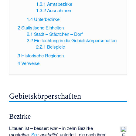
1.3.1
Amtsbezirke
1.3.2
Ausnahmen
1.4
Unterbezirke
2
Statistische Einheiten
2.1
Stadt – Städtchen – Dorf
2.2
Einflechtung in die Gebietskörperschaften
2.2.1
Beispiele
3
Historische Regionen
4
Verweise
Gebietskörperschaften
Bezirke
Litauen ist – besser:
war
– in zehn Bezirke
(
apskritys
,
Sg.
:
apskritis
) unterteilt, die nach ihrer
E