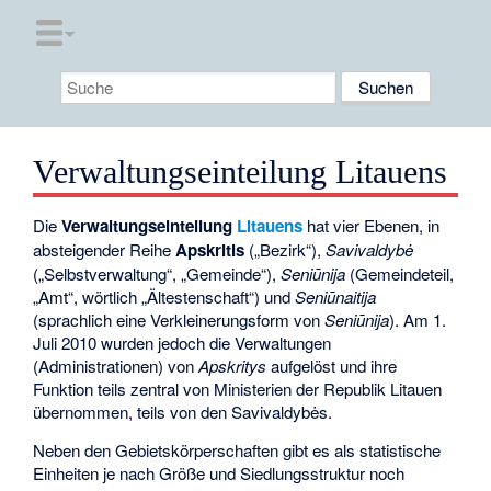
Verwaltungseinteilung Litauens
Die
Verwaltungseinteilung
Litauens
hat vier Ebenen, in
absteigender Reihe
Apskritis
(„Bezirk“),
Savivaldybė
(„Selbstverwaltung“, „Gemeinde“),
Seniūnija
(Gemeindeteil,
„Amt“, wörtlich „Ältestenschaft“) und
Seniūnaitija
(sprachlich eine Verkleinerungsform von
Seniūnija
). Am 1.
Juli 2010 wurden jedoch die Verwaltungen
(Administrationen) von
Apskritys
aufgelöst und ihre
Funktion teils zentral von Ministerien der Republik Litauen
übernommen, teils von den Savivaldybės.
Neben den Gebietskörperschaften gibt es als statistische
Einheiten je nach Größe und Siedlungsstruktur noch