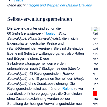
Siehe auch
:
Flaggen und Wappen der Bezirke Litauens
Selbstverwaltungsgemeinden
Die Ebene darunter sind schon die
60
Selbstverwaltungen
(
litauisch
Sing.
Sel
Savivaldybė
, Plural
Savivaldybės
), die in sich
bst
Eigenschaften deutscher Kreise und
ver
(Samt-)Gemeinden vereinen. Sie sind die einzige
wal
Ebene mit Selbstverwaltungsorganen, also Räten
tun
und Bürgermeistern. Diese
gse
Selbstverwaltungsgemeinden werden
inte
unterschieden nach 7 Stadtgemeinden (
Miesto
ilun
Savivaldybė
), 43 Rajongemeinden (
Rajono
g
Savivaldybė
) und 10 genuinen Gemeinden (
Nauja
Lita
Savivaldybė
) ohne Zusatzbezeichnung. Die
uen
Rajongemeinden sind aus früheren
Rajons
(etwa
s:
„Landkreisen“) hervorgegangen, die Gemeinden
ohne Zusatzbezeichnung wurden bei der
Sta
Schaffung der heutigen Verwaltungsstruktur neu
dtg