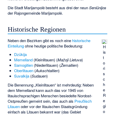
Die Stadt Marijampolė besteht aus drei der neun
Seniūnijos
der Rajongemeinde Marijampolė.
Historische Regionen
Neben den Bezirken gibt es noch eine
historische
Einteilung
ohne heutige politische Bedeutung:
H
is
Dzūkija
t
Memelland
(Kleinlitauen) (
Mažoji Lietuva
)
o
Samogitien
(Niederlitauen) (
Žemaitien
)
ri
Oberlitauen
(
Aukschtaitien
)
s
Suvalkija
(
Sudauen
)
c
h
Die Benennung „Kleinlitauen“ ist mehrdeutig: Neben
e
dem Memelland kann auch das vor 1945 von
R
litauischsprachigen Menschen besiedelte Nordost-
e
Ostpreußen gemeint sein, das auch als
Preußisch
gi
Litauen
oder vor der litauischen Staatsgründung
o
einfach als Litauen bekannt war (das Gebiet