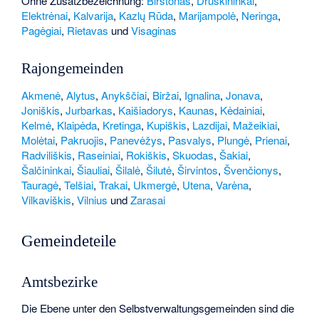
Ohne Zusatzbezeichnung:
Birštonas
,
Druskininkai
,
Elektrėnai
,
Kalvarija
,
Kazlų Rūda
,
Marijampolė
,
Neringa
,
Pagėgiai
,
Rietavas
und
Visaginas
Rajongemeinden
Akmenė
,
Alytus
,
Anykščiai
,
Biržai
,
Ignalina
,
Jonava
,
Joniškis
,
Jurbarkas
,
Kaišiadorys
,
Kaunas
,
Kėdainiai
,
Kelmė
,
Klaipėda
,
Kretinga
,
Kupiškis
,
Lazdijai
,
Mažeikiai
,
Molėtai
,
Pakruojis
,
Panevėžys
,
Pasvalys
,
Plungė
,
Prienai
,
Radviliškis
,
Raseiniai
,
Rokiškis
,
Skuodas
,
Šakiai
,
Šalčininkai
,
Šiauliai
,
Šilalė
,
Šilutė
,
Širvintos
,
Švenčionys
,
Tauragė
,
Telšiai
,
Trakai
,
Ukmergė
,
Utena
,
Varėna
,
Vilkaviškis
,
Vilnius
und
Zarasai
Gemeindeteile
Amtsbezirke
Die Ebene unter den Selbstverwaltungsgemeinden sind die