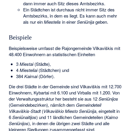
dann immer auch Sitz dieses Amtsbezirks.
Ein Städtchen ist durchaus nicht immer Sitz des
Amtsbezirks, in dem es liegt. Es kann auch mehr
als nur ein
Miestelis
in einer
Seniūnija
geben.
Beispiele
Beispielsweise umfasst die Rajongemeinde Vilkaviškis mit
48.400 Einwohnern an statistischen Einheiten
3
Miestai
(Städte),
4
Miesteliai
(Städtchen) und
384
Kaimai
(Dörfer).
Die drei Städte in der Gemeinde sind Vilkaviškis mit 12.700
Einwohnern, Kybartai mit 6.100 und Virbalis mit 1.200. Von
der Verwaltungsstruktur her besteht sie aus 12
Seniūnijos
(Gemeindebezirken), nämlich dem
Gemeindeteil
Vilkaviškis-Stadt
(
Vilkaviškio Miesto Seniūnija
, eingeteilt in
6
Seniūnaitijos
) und 11 ländlichen Gemeindeteilen (
Kaimo
Seniūnijos
), in denen die übrigen zwei Städte und alle
kleineren Siedlungen zusammengefasst sind.