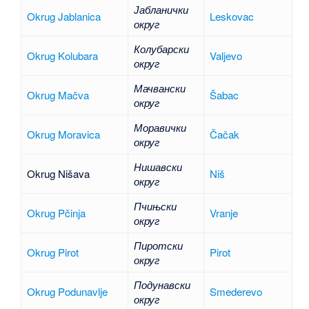
Јабланички
Okrug Jablanica
Leskovac
округ
Колубарски
Okrug Kolubara
Valjevo
округ
Мачвански
Okrug Mačva
Šabac
округ
Моравички
Okrug Moravica
Čačak
округ
Нишавски
Okrug Nišava
Niš
округ
Пчињски
Okrug Pčinja
Vranje
округ
Пиротски
Okrug Pirot
Pirot
округ
Подунавски
Okrug Podunavlje
Smederevo
округ