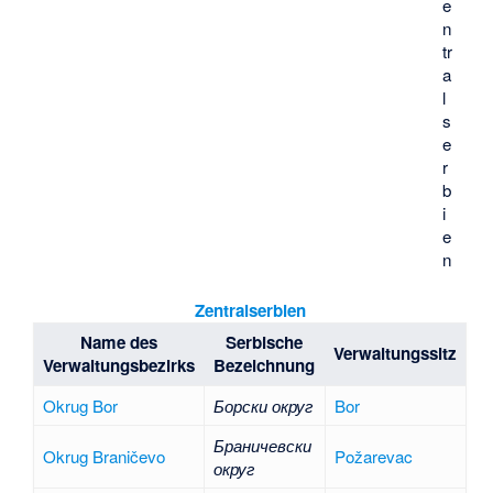
e
n
tr
a
l
s
e
r
b
i
e
n
Zentralserbien
Name des
Serbische
Verwaltungssitz
Verwaltungsbezirks
Bezeichnung
Okrug Bor
Борски округ
Bor
Браничевски
Okrug Braničevo
Požarevac
округ