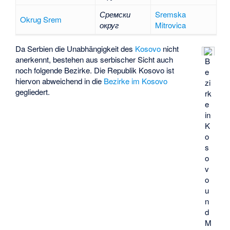
Сремски
Sremska
Okrug Srem
округ
Mitrovica
Da Serbien die Unabhängigkeit des
Kosovo
nicht
anerkennt, bestehen aus serbischer Sicht auch
B
noch folgende Bezirke. Die Republik Kosovo ist
e
hiervon abweichend in die
Bezirke im Kosovo
zi
gegliedert.
rk
e
in
K
o
s
o
v
o
u
n
d
M