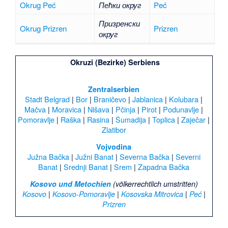
Okrug Peć
Пећки округ
Peć
Призренски
Okrug Prizren
Prizren
округ
Okruzi (Bezirke) Serbiens
Zentralserbien
Stadt Belgrad
|
Bor
|
Braničevo
|
Jablanica
|
Kolubara
|
Mačva
|
Moravica
|
Nišava
|
Pčinja
|
Pirot
|
Podunavlje
|
Pomoravlje
|
Raška
|
Rasina
|
Šumadija
|
Toplica
|
Zaječar
|
Zlatibor
Vojvodina
Južna Bačka
|
Južni Banat
|
Severna Bačka
|
Severni
Banat
|
Srednji Banat
|
Srem
|
Zapadna Bačka
Kosovo und Metochien
(völkerrechtlich umstritten)
|
|
|
|
Kosovo
Kosovo-Pomoravlje
Kosovska Mitrovica
Peć
Prizren