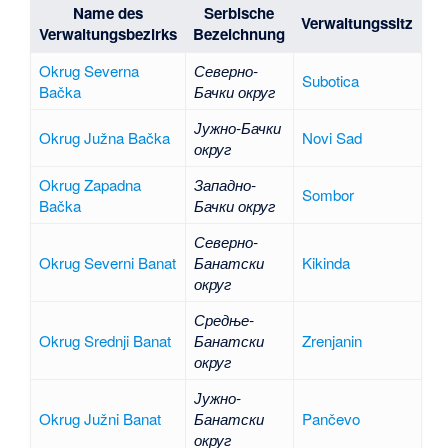
Name des
Serbische
Verwaltungssitz
Verwaltungsbezirks
Bezeichnung
Okrug Severna
Северно-
Subotica
Bačka
Бачки округ
Јужно-Бачки
Okrug Južna Bačka
Novi Sad
округ
Okrug Zapadna
Западно-
Sombor
Bačka
Бачки округ
Северно-
Okrug Severni Banat
Банатски
Kikinda
округ
Средње-
Okrug Srednji Banat
Банатски
Zrenjanin
округ
Јужно-
Okrug Južni Banat
Банатски
Pančevo
округ