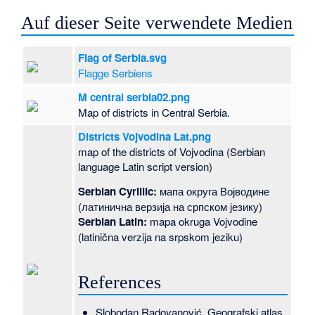
Auf dieser Seite verwendete Medien
Flag of Serbia.svg
Flagge Serbiens
M central serbia02.png
Map of districts in Central Serbia.
Districts Vojvodina Lat.png
map of the districts of Vojvodina (Serbian
language Latin script version)
Serbian Cyrillic:
мапа округа Војводине
(латинична верзија на српском језику)
Serbian Latin:
mapa okruga Vojvodine
(latinična verzija na srpskom jeziku)
References
Slobodan Radovanović, Geografski atlas,