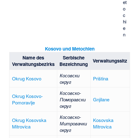
et
o
c
hi
e
n
Kosovo und Metochien
Name des
Serbische
Verwaltungssitz
Verwaltungsbezirks
Bezeichnung
Косовски
Okrug Kosovo
Priština
округ
Косовско-
Okrug Kosovo-
Поморавски
Gnjilane
Pomoravlje
округ
Косовско-
Okrug Kosovska
Kosovska
Митровачки
Mitrovica
Mitrovica
округ