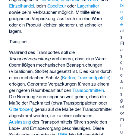
bi
Einzelhandel
, beim
Spediteur
oder
Lagerhalter
n
sowie beim Verbraucher möglich. Mithilfe einer
d
geeigneten Verpackung lässt sich so eine Ware
e
oder ein Produkt leichter, sicherer und schneller
al
lagern.
s
Transport
Fl
a
Während des Transportes soll die
s
Transportverpackung
verhindern, dass eine Ware
c
übermäßigen mechanischen Beanspruchungen
h
(Vibrationen, Stöße) ausgesetzt ist. Dies kann durch
e
einen mehrfachen Schutz (
Karton
,
Transportpalette
)
a
erfolgen. Genormte Verpackungen führen zu einem
u
geringeren Raumbedarf auf den
Transportmitteln
.
s
Die Normung kann sogar so weit gehen, dass die
g
Maße der Packmittel (etwa Transportpaletten oder
ef
Gitterboxen
) genau auf die Maße der Transportmittel
or
abgestimmt werden, so zu einer optimalen
m
Auslastung
des Transportmittels führen sowie den
t
Lade- und Entladevorgang beschleunigen. Diese
u
Sachverhalte werden im
DPR
-Modell abgebildet.