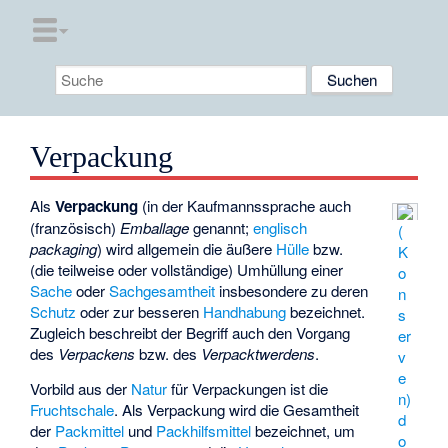
Verpackung
Als
Verpackung
(in der Kaufmannssprache auch
(französisch)
Emballage
genannt;
englisch
(
packaging
) wird allgemein die äußere
Hülle
bzw.
K
(die teilweise oder vollständige) Umhüllung einer
o
Sache
oder
Sachgesamtheit
insbesondere zu deren
n
Schutz
oder zur besseren
Handhabung
bezeichnet.
s
Zugleich beschreibt der Begriff auch den Vorgang
er
des
Verpackens
bzw. des
Verpacktwerdens
.
v
e
Vorbild aus der
Natur
für Verpackungen ist die
n)
Fruchtschale
. Als Verpackung wird die Gesamtheit
d
der
Packmittel
und
Packhilfsmittel
bezeichnet, um
o