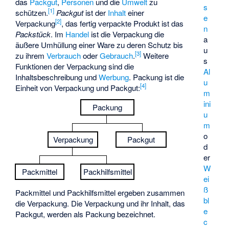
das
Packgut
,
Personen
und die
Umwelt
zu
s
[
1
]
schützen.
Packgut
ist der
Inhalt
einer
e
[
2
]
Verpackung
, das fertig verpackte Produkt ist das
n
Packstück
. Im
Handel
ist die Verpackung die
a
äußere Umhüllung einer Ware zu deren Schutz bis
u
[
3
]
zu ihrem
Verbrauch
oder
Gebrauch
.
Weitere
s
Funktionen der Verpackung sind die
Al
Inhaltsbeschreibung und
Werbung
. Packung ist die
u
[
4
]
Einheit von Verpackung und Packgut:
m
ini
Packung
u
m
o
Verpackung
Packgut
d
er
W
Packmittel
Packhilfsmittel
ei
ß
Packmittel und Packhilfsmittel ergeben zusammen
bl
die Verpackung. Die Verpackung und ihr Inhalt, das
e
Packgut, werden als Packung bezeichnet.
c