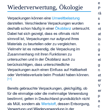
e
Wiederverwertung, Ökologie
P
rä
Verpackungen können eine
Umweltbelastung
s
darstellen. Verschiedene Verpackungen wurden
e
deshalb schon häufig in einer
Ökobilanz
untersucht.
nt
Dabei hat sich gezeigt, dass es oftmals nicht
at
sinnvoll ist, Verpackungen nur aufgrund ihres
io
Materials zu beurteilen oder zu vergleichen.
n
Vielmehr ist es notwendig, die Verpackung im
g
Zusammenhang mit ihren Funktionen zu
e
untersuchen und in der Ökobilanz auch zu
ei
berücksichtigen, dass unterschiedliche
g
Verpackungen auch einen Einfluss auf Haltbarkeit
n
oder Vertriebsverluste beim Produkt haben können.
et
[
11
]
er
V
Bereits gebrauchte Verpackungen, gleichgültig, ob
er
für die einmalige oder die mehrmalige Verwendung
p
bestimmt, gelten in Deutschland grundsätzlich nicht
a
als Müll, sondern als
Wertstoff
, dessen Entsorgung,
c
Verwertung und Wiederverwendung in der