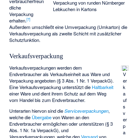
verbraucherfreun
Verpackung von runden Nürnberger
dliche
Lebkuchen in Kartons
Verpackung
[
7
]
erhalten.
Außerdem umschließt eine Umverpackung (Umkarton) die
Verkaufsverpackung als zweite Schicht mit zusätzlicher
Schutzfunktion.
Verkaufsverpackung
Verkaufsverpackungen werden dem
Endverbraucher als Verkaufseinheit aus Ware und
V
Verpackung angeboten (§ 3 Abs. 1 Nr. 1 VerpackG).
er
Eine Verkaufsverpackung unterstützt die
Haltbarkeit
k
einer Ware und dient ihrem Schutz auf dem Weg
a
vom Handel bis zum Endverbraucher.
uf
s
Unterarten hiervon sind die
Serviceverpackungen
,
v
welche die
Übergabe
von Waren an den
er
Endverbraucher ermöglichen oder unterstützen (§ 3
p
Abs. 1 Nr. 1a VerpackG), und
a
Versandverpackungen
, welche den
Versand
von