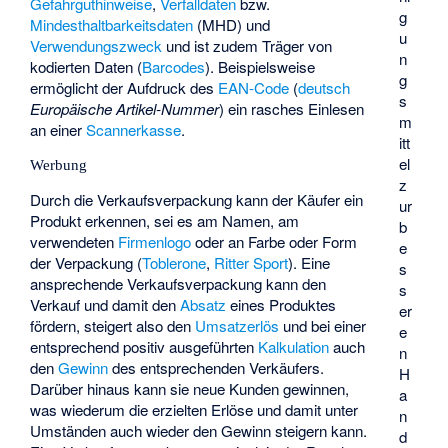
Gefahrguthinweise
,
Verfalldaten
bzw.
g
Mindesthaltbarkeitsdaten
(MHD) und
u
Verwendungszweck
und ist zudem Träger von
n
kodierten Daten (
Barcodes
). Beispielsweise
g
ermöglicht der Aufdruck des
EAN-Code
(
deutsch
s
Europäische Artikel-Nummer
) ein rasches Einlesen
m
an einer
Scannerkasse
.
itt
el
Werbung
z
Durch die Verkaufsverpackung kann der Käufer ein
ur
Produkt erkennen, sei es am Namen, am
b
verwendeten
Firmenlogo
oder an Farbe oder Form
e
der Verpackung (
Toblerone
,
Ritter Sport
). Eine
s
ansprechende Verkaufsverpackung kann den
s
Verkauf und damit den
Absatz
eines Produktes
er
fördern, steigert also den
Umsatzerlös
und bei einer
e
entsprechend positiv ausgeführten
Kalkulation
auch
n
den
Gewinn
des entsprechenden Verkäufers.
H
Darüber hinaus kann sie neue Kunden gewinnen,
a
was wiederum die erzielten Erlöse und damit unter
n
Umständen auch wieder den Gewinn steigern kann.
d