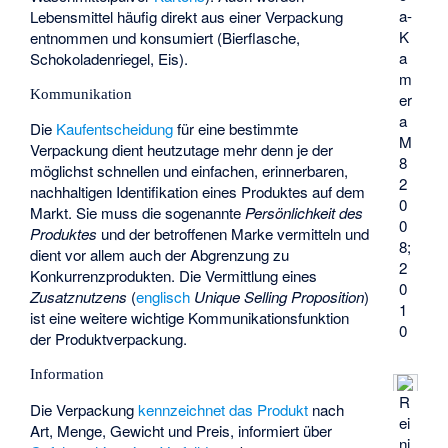
a-
Lebensmittel häufig direkt aus einer Verpackung
K
entnommen und konsumiert (Bierflasche,
a
Schokoladenriegel, Eis).
m
Kommunikation
er
a
Die
Kaufentscheidung
für eine bestimmte
M
Verpackung dient heutzutage mehr denn je der
8
möglichst schnellen und einfachen, erinnerbaren,
2
nachhaltigen Identifikation eines Produktes auf dem
0
Markt. Sie muss die sogenannte
Persönlichkeit des
0
Produktes
und der betroffenen Marke vermitteln und
8;
dient vor allem auch der Abgrenzung zu
2
Konkurrenzprodukten. Die Vermittlung eines
0
Zusatznutzens
(
englisch
Unique Selling Proposition
)
1
ist eine weitere wichtige Kommunikationsfunktion
0
der Produktverpackung.
Information
R
Die Verpackung
kennzeichnet das Produkt
nach
ei
Art, Menge, Gewicht und Preis, informiert über
ni