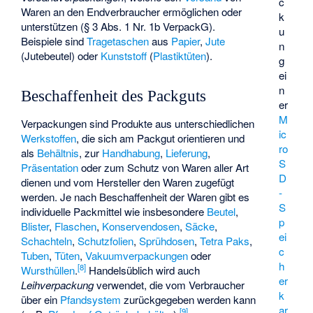
c
Waren an den Endverbraucher ermöglichen oder
k
unterstützen (§ 3 Abs. 1 Nr. 1b VerpackG).
u
Beispiele sind
Tragetaschen
aus
Papier
,
Jute
n
(
Jutebeutel
) oder
Kunststoff
(
Plastiktüten
).
g
ei
n
Beschaffenheit des Packguts
er
M
Verpackungen sind Produkte aus unterschiedlichen
ic
Werkstoffen
, die sich am Packgut orientieren und
ro
als
Behältnis
, zur
Handhabung
,
Lieferung
,
S
Präsentation
oder zum Schutz von Waren aller Art
D
dienen und vom Hersteller den Waren zugefügt
-
werden. Je nach Beschaffenheit der Waren gibt es
S
individuelle Packmittel wie insbesondere
Beutel
,
p
Blister
,
Flaschen
,
Konservendosen
,
Säcke
,
ei
Schachteln
,
Schutzfolien
,
Sprühdosen
,
Tetra Paks
,
c
Tuben
,
Tüten
,
Vakuumverpackungen
oder
h
[
8
]
Wursthüllen
.
Handelsüblich wird auch
er
Leihverpackung
verwendet, die vom Verbraucher
k
über ein
Pfandsystem
zurückgegeben werden kann
ar
[
9
]