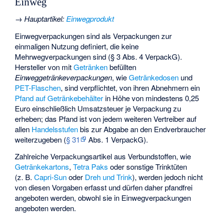
Einweg
→
Hauptartikel
:
Einwegprodukt
Einwegverpackungen sind als Verpackungen zur
einmaligen Nutzung definiert, die keine
Mehrwegverpackungen sind (§ 3 Abs. 4 VerpackG).
Hersteller von mit
Getränken
befüllten
Einweggetränkeverpackungen
, wie
Getränkedosen
und
PET-Flaschen
, sind verpflichtet, von ihren Abnehmern ein
Pfand auf Getränkebehälter
in Höhe von mindestens 0,25
Euro einschließlich Umsatzsteuer je Verpackung zu
erheben; das Pfand ist von jedem weiteren Vertreiber auf
allen
Handelsstufen
bis zur Abgabe an den Endverbraucher
weiterzugeben (
§ 31
Abs. 1 VerpackG).
Zahlreiche Verpackungsartikel aus Verbundstoffen, wie
Getränkekartons
,
Tetra Paks
oder sonstige Trinktüten
(z. B.
Capri-Sun
oder
Dreh und Trink
), werden jedoch nicht
von diesen Vorgaben erfasst und dürfen daher pfandfrei
angeboten werden, obwohl sie in Einwegverpackungen
angeboten werden.