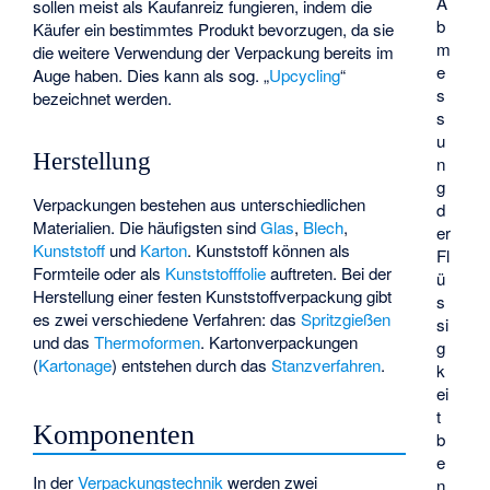
A
sollen meist als Kaufanreiz fungieren, indem die
b
Käufer ein bestimmtes Produkt bevorzugen, da sie
m
die weitere Verwendung der Verpackung bereits im
e
Auge haben. Dies kann als sog. „
Upcycling
“
s
bezeichnet werden.
s
u
Herstellung
n
g
Verpackungen bestehen aus unterschiedlichen
d
Materialien. Die häufigsten sind
Glas
,
Blech
,
er
Kunststoff
und
Karton
. Kunststoff können als
Fl
Formteile
oder als
Kunststofffolie
auftreten. Bei der
ü
Herstellung einer festen Kunststoffverpackung gibt
s
es zwei verschiedene Verfahren: das
Spritzgießen
si
und das
Thermoformen
. Kartonverpackungen
g
(
Kartonage
) entstehen durch das
Stanzverfahren
.
k
ei
t
Komponenten
b
e
In der
Verpackungstechnik
werden zwei
n