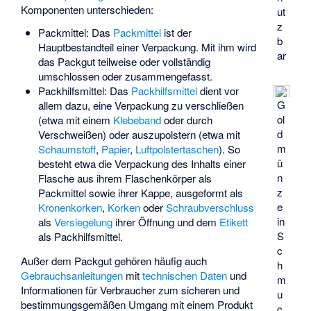
Komponenten unterschieden:
ut
z
Packmittel: Das
Packmittel
ist der
b
Hauptbestandteil einer Verpackung. Mit ihm wird
ar
das Packgut teilweise oder vollständig
umschlossen oder zusammengefasst.
Packhilfsmittel: Das
Packhilfsmittel
dient vor
G
allem dazu, eine Verpackung zu verschließen
ol
(etwa mit einem
Klebeband
oder durch
d
Verschweißen
) oder auszupolstern (etwa mit
m
Schaumstoff
,
Papier
,
Luftpolstertaschen
). So
ü
besteht etwa die Verpackung des Inhalts einer
n
Flasche aus ihrem Flaschenkörper als
z
Packmittel sowie ihrer Kappe, ausgeformt als
e
Kronenkorken
,
Korken
oder
Schraubverschluss
in
als
Versiegelung
ihrer Öffnung und dem
Etikett
S
als Packhilfsmittel.
c
Außer dem Packgut gehören häufig auch
h
Gebrauchsanleitungen
mit
technischen Daten
und
m
Informationen für Verbraucher zum sicheren und
u
bestimmungsgemäßen Umgang mit einem Produkt
c