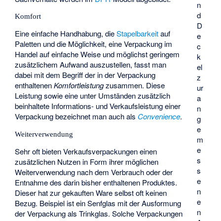
n
d
Komfort
D
Eine einfache Handhabung, die
Stapelbarkeit
auf
e
Paletten und die Möglichkeit, eine Verpackung im
c
Handel auf einfache Weise und möglichst geringem
k
zusätzlichem Aufwand auszustellen, fasst man
el
dabei mit dem Begriff der in der Verpackung
z
enthaltenen
Komfortleistung
zusammen. Diese
ur
Leistung sowie eine unter Umständen zusätzlich
a
beinhaltete Informations- und Verkaufsleistung einer
n
Verpackung bezeichnet man auch als
Convenience
.
g
e
Weiterverwendung
m
e
Sehr oft bieten Verkaufsverpackungen einen
s
zusätzlichen Nutzen in Form ihrer möglichen
s
Weiterverwendung nach dem Verbrauch oder der
e
Entnahme des darin bisher enthaltenen Produktes.
n
Dieser hat zur gekauften Ware selbst oft keinen
e
Bezug. Beispiel ist ein Senfglas mit der Ausformung
n
der Verpackung als Trinkglas. Solche Verpackungen