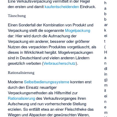
Eine Verkaufsverpackung vermittelt in der Regel
h
den ersten und damit
kaufentscheidenden
Eindruck.
a
b
Täuschung
b
ar
Einen Sonderfall der Kombination von Produkt und
k
Verpackung stellt die sogenannte
Mogelpackung
ei
dar: Hier wird durch die Aufmachung der
t
Verpackung ein anderer, besserer oder größerer
(
Nutzen des verpackten Produktes vorgetäuscht, als
H
dieses in Wirklichkeit hergibt. Mogelverpackungen
a
sind in Deutschland und vielen anderen Ländern
n
gesetzlich verboten (
Verbraucherschutz
).
dl
Rationalisierung
in
g)
Moderne
Selbstbedienungssysteme
konnten erst
m
durch den Einsatz neuartiger
it
Verpackungsmethoden als Hilfsmittel zur
ei
Rationalisierung
des Verkaufsvorganges ihren
n
Aufschwung und nun vorherrschende Stellung
e
erzielen. So entfällt etwa an einer Fleischtheke das
m
Wiegen und Abpacken der gewünschten Waren,