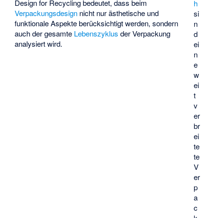
Design for Recycling
bedeutet, dass beim
h
Verpackungsdesign
nicht nur ästhetische und
si
funktionale Aspekte berücksichtigt werden, sondern
n
auch der gesamte
Lebenszyklus
der Verpackung
d
analysiert wird.
ei
n
e
w
ei
t
v
er
br
ei
te
te
V
er
p
a
c
k