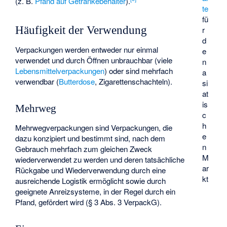
(z. B.
Pfand auf Getränkebehälter
).
te
fü
Häufigkeit der Verwendung
r
d
Verpackungen werden entweder nur einmal
e
verwendet und durch Öffnen unbrauchbar (viele
n
Lebensmittelverpackungen
) oder sind mehrfach
a
verwendbar (
Butterdose
,
Zigarettenschachteln
).
si
at
is
Mehrweg
c
h
Mehrwegverpackungen sind Verpackungen, die
e
dazu konzipiert und bestimmt sind, nach dem
n
Gebrauch mehrfach zum gleichen Zweck
M
wiederverwendet zu werden und deren tatsächliche
ar
Rückgabe und Wiederverwendung durch eine
kt
ausreichende Logistik ermöglicht sowie durch
geeignete Anreizsysteme, in der Regel durch ein
Pfand, gefördert wird (§ 3 Abs. 3 VerpackG).