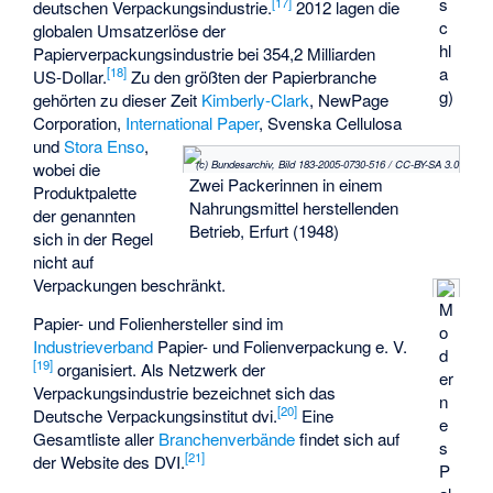
s
[
17
]
deutschen Verpackungsindustrie.
2012 lagen die
c
globalen Umsatzerlöse der
hl
Papierverpackungsindustrie bei 354,2 Milliarden
a
[
18
]
US-Dollar.
Zu den größten der Papierbranche
g)
gehörten zu dieser Zeit
Kimberly-Clark
, NewPage
Corporation,
International Paper
,
Svenska Cellulosa
und
Stora Enso
,
(c) Bundesarchiv, Bild 183-2005-0730-516 / CC-BY-SA 3.0
wobei die
Zwei Packerinnen in einem
Produktpalette
Nahrungsmittel herstellenden
der genannten
Betrieb, Erfurt (1948)
sich in der Regel
nicht auf
Verpackungen beschränkt.
M
Papier- und Folienhersteller sind im
o
Industrieverband
Papier- und Folienverpackung e. V.
d
[
19
]
organisiert. Als Netzwerk der
er
Verpackungsindustrie bezeichnet sich das
n
[
20
]
Deutsche Verpackungsinstitut
dvi.
Eine
e
Gesamtliste aller
Branchenverbände
findet sich auf
s
[
21
]
der Website des DVI.
P