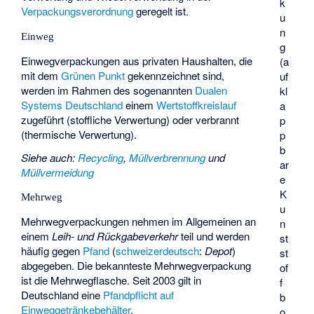
k
Verpackungsverordnung
geregelt ist.
u
n
Einweg
g
Einwegverpackungen aus privaten Haushalten, die
(a
mit dem
Grünen Punkt
gekennzeichnet sind,
uf
werden im Rahmen des sogenannten
Dualen
kl
Systems Deutschland
einem
Wertstoffkreislauf
a
zugeführt (stoffliche Verwertung) oder verbrannt
p
(thermische Verwertung).
p
b
Siehe auch
:
Recycling
,
Müllverbrennung
und
ar
Müllvermeidung
e
K
Mehrweg
u
Mehrwegverpackungen nehmen im Allgemeinen an
n
einem
Leih- und Rückgabeverkehr
teil und werden
st
häufig gegen
Pfand
(
schweizerdeutsch
:
Depot
)
st
abgegeben. Die bekannteste Mehrwegverpackung
of
ist die Mehrwegflasche. Seit 2003 gilt in
f
Deutschland eine
Pfandpflicht auf
b
Einweggetränkebehälter
.
o