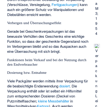
a
(Verschlüsse, Versiegelung,
Fertigpackungen
) kann
M
auch ein größerer Schutz vor Manipulationen und
3;
Diebstählen erreicht werden.
1
Verbergen und Überraschungseffekt
9
5
Gerade bei Geschenkverpackungen ist das
4
bewusste Verhüllen des Geschenks eine wichtige
Funktion, so dass der geschenkte Gegenstand noch
im Verborgenen bleibt und so das Auspacken auch
V
eine Überraschung mit sich bringt.
er
Funktionen beim Verkauf und bei der Nutzung durch
p
den Endverbraucher
a
c
Dosierung bzw. Entnahme
k
u
Viele Packgüter werden mittels ihrer Verpackung für
n
die beabsichtigte Endanwendung
dosiert
. Die
g
Verpackung enthält oder ist selbst ein Hilfsmittel
L
zum entsprechenden Dosieren (Deckel von
ei
Putzmittelflaschen;
kleine Messbehälter
in
c
Waschmittelpulver-
Kartons
). Auch werden