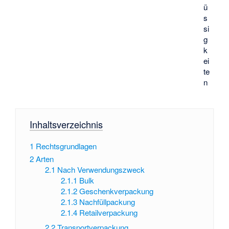
ü
s
si
g
k
ei
te
n
Inhaltsverzeichnis
1
Rechtsgrundlagen
2
Arten
2.1
Nach Verwendungszweck
2.1.1
Bulk
2.1.2
Geschenkverpackung
2.1.3
Nachfüllpackung
2.1.4
Retailverpackung
2.2
Transportverpackung