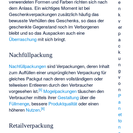
verwendeten Formen und Farben richten sich nach
e
dem Anlass. Ein wichtiges Moment ist bei
n
Geschenkverpackungen zusätzlich häufig das
k
bewusste Verhüllen des Geschenks, so dass der
v
geschenkte Gegenstand noch im Verborgenen
er
bleibt und so das Auspacken auch eine
p
Überraschung
mit sich bringt.
a
c
k
Nachfüllpackung
u
n
Nachfüllpackungen
sind Verpackungen, deren Inhalt
g
zum Auffüllen einer ursprünglichen Verpackung für
v
gleiches Packgut nach deren vollständigem oder
o
teilweisen Entleeren durch den Verbraucher
n
[
5
]
vorgesehen ist.
Mogelpackungen
täuschen den
P
Verbraucher mittels ihrer
Gestaltung
über die
a
Füllmenge
, bessere
Produktqualität
oder einen
n
[
6
]
höheren
Nutzen
.
et
to
Retailverpackung
n
e