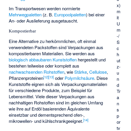
x)
Im Transportwesen werden normierte
m
Mehrwegpaletten
(z. B.
Europoolpaletten
) bei einer
it
An- oder Auslieferung ausgetauscht.
U
m
Kompostierbar
-/
Eine Alternative zu herkömmlichen, oft einmal
S
verwendeten Packstoffen sind Verpackungen aus
c
kompostierbaren Materialien. Sie werden aus
h
biologisch abbaubaren Kunststoffen
hergestellt und
ut
bestehen teilweise oder komplett aus
z-
nachwachsenden Rohstoffen
, wie
Stärke
,
Cellulose
,
u
[
12
]
[
13
]
Pflanzenproteinen
oder
Polymilchsäure
. Diese
n
Kunststoffe eignen sich als Verpackungsmaterialien
d
für verschiedene Produkte, zum Beispiel für
Tr
Lebensmittel. Viele dieser Verpackungen aus
a
nachhaltigen Rohstoffen sind im gleichen Umfang
n
wie ihre auf Erdöl basierenden Äquivalente
s
einsetzbar und dementsprechend ofen-,
p
[
14
]
mikrowellen- und kühlschrankgeeignet.
or
tv