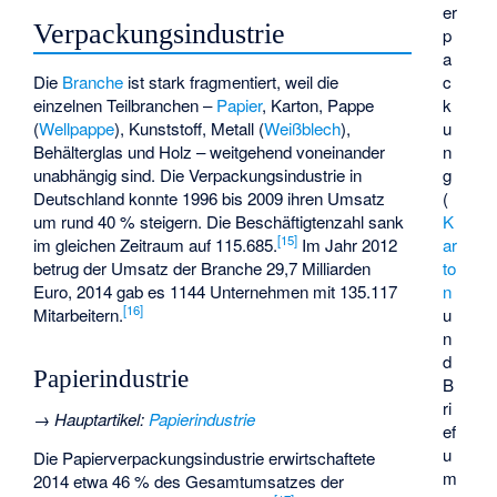
er
Verpackungsindustrie
p
a
Die
Branche
ist stark fragmentiert, weil die
c
einzelnen Teilbranchen –
Papier
, Karton, Pappe
k
(
Wellpappe
), Kunststoff, Metall (
Weißblech
),
u
Behälterglas
und Holz – weitgehend voneinander
n
unabhängig sind. Die Verpackungsindustrie in
g
Deutschland konnte 1996 bis 2009 ihren Umsatz
(
um rund 40 % steigern. Die Beschäftigtenzahl sank
K
[
15
]
im gleichen Zeitraum auf 115.685.
Im Jahr 2012
ar
betrug der Umsatz der Branche 29,7 Milliarden
to
Euro, 2014 gab es 1144 Unternehmen mit 135.117
n
[
16
]
Mitarbeitern.
u
n
d
Papierindustrie
B
ri
→
Hauptartikel
:
Papierindustrie
ef
u
Die Papierverpackungsindustrie erwirtschaftete
m
2014 etwa 46 % des Gesamtumsatzes der