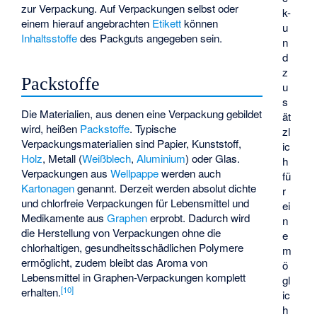
zur Verpackung. Auf Verpackungen selbst oder
k-
einem hierauf angebrachten
Etikett
können
u
Inhaltsstoffe
des Packguts angegeben sein.
n
d
z
Packstoffe
u
s
Die Materialien, aus denen eine Verpackung gebildet
ät
wird, heißen
Packstoffe
. Typische
zl
Verpackungsmaterialien sind Papier, Kunststoff,
ic
Holz
, Metall (
Weißblech
,
Aluminium
) oder Glas.
h
Verpackungen aus
Wellpappe
werden auch
fü
Kartonagen
genannt. Derzeit werden absolut dichte
r
und chlorfreie Verpackungen für Lebensmittel und
ei
Medikamente aus
Graphen
erprobt. Dadurch wird
n
die Herstellung von Verpackungen ohne die
e
chlorhaltigen, gesundheitsschädlichen Polymere
m
ermöglicht, zudem bleibt das Aroma von
ö
Lebensmittel in Graphen-Verpackungen komplett
gl
[
10
]
erhalten.
ic
h