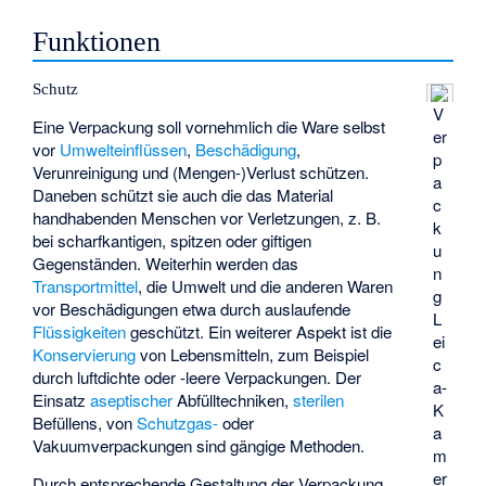
Funktionen
Schutz
V
Eine Verpackung soll vornehmlich die Ware selbst
er
vor
Umwelteinflüssen
,
Beschädigung
,
p
Verunreinigung und (Mengen-)Verlust schützen.
a
Daneben schützt sie auch die das Material
c
handhabenden Menschen vor Verletzungen, z. B.
k
bei scharfkantigen, spitzen oder giftigen
u
Gegenständen. Weiterhin werden das
n
Transportmittel
, die Umwelt und die anderen Waren
g
vor Beschädigungen etwa durch auslaufende
L
Flüssigkeiten
geschützt. Ein weiterer Aspekt ist die
ei
Konservierung
von Lebensmitteln, zum Beispiel
c
durch luftdichte oder -leere Verpackungen. Der
a-
Einsatz
aseptischer
Abfülltechniken,
sterilen
K
Befüllens, von
Schutzgas-
oder
a
Vakuumverpackungen sind gängige Methoden.
m
er
Durch entsprechende Gestaltung der Verpackung