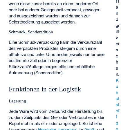
H
wenn diese zuvor bereits an einem anderen Ort
a
oder bei anderer Gelegenheit verpackt, gewogen
n
und ausgezeichnet wurden und danach zur
d
Selbstbedienung ausgelegt werden.
gr
iff
Schmuck, Sonderedition
v
Eine Schmuckverpackung kann die Verkaufszahl
er
des verpackten Produktes steigern durch eine
s
attraktive und unter Umständen jeweils nur für eine
e
bestimmte Zeit oder in begrenzter
h
Stückzahl/Auflage hergestellte und erhältliche
e
Aufmachung (
Sonderedition
).
n.
K
u
Funktionen in der Logistik
n
st
Lagerung
st
of
Jede Ware wird vom Zeitpunkt der Herstellung bis
f
zu dem Zeitpunkt des Ge- oder Verbrauches in der
g
Regel mehrmals ein- oder umgelagert. So ist eine
e
Lagerung beim
Hersteller
,
Importeur
, im
Groß-
und