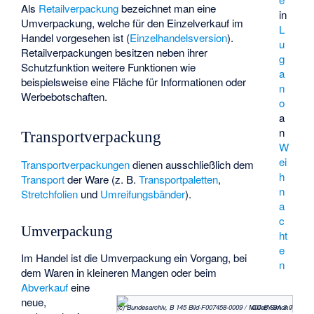
Als
Retailverpackung
bezeichnet man eine
in
Umverpackung, welche für den Einzelverkauf im
L
Handel vorgesehen ist (
Einzelhandelsversion
).
u
Retailverpackungen besitzen neben ihrer
g
Schutzfunktion weitere Funktionen wie
a
beispielsweise eine Fläche für Informationen oder
n
Werbebotschaften.
o
a
n
Transportverpackung
W
ei
Transportverpackungen
dienen ausschließlich dem
h
Transport
der Ware (z. B.
Transportpaletten
,
n
Stretchfolien
und
Umreifungsbänder
).
a
c
Umverpackung
ht
e
Im Handel ist die Umverpackung ein Vorgang, bei
n
dem Waren in kleineren Mangen oder beim
Abverkauf
eine
neue,
(c) Bundesarchiv, B 145 Bild-F007458-0009 / Müller, Simon / CC-BY-SA 3.0