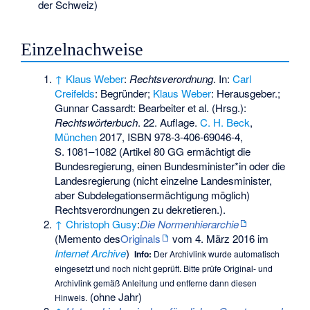
der Schweiz)
Einzelnachweise
↑
Klaus Weber
:
Rechtsverordnung
. In:
Carl
Creifelds
: Begründer;
Klaus Weber
: Herausgeber.;
Gunnar Cassardt: Bearbeiter et al. (Hrsg.):
Rechtswörterbuch
. 22. Auflage.
C. H. Beck
,
München
2017,
ISBN 978-3-406-69046-4
,
S.
1081–1082
(Artikel 80 GG ermächtigt die
Bundesregierung, einen Bundesminister*in oder die
Landesregierung (nicht einzelne Landesminister,
aber Subdelegationsermächtigung möglich)
Rechtsverordnungen zu dekretieren.).
↑
Christoph Gusy
:
Die Normenhierarchie
(
Memento
des
Originals
vom 4. März 2016 im
Internet Archive
)
Info:
Der Archivlink wurde automatisch
eingesetzt und noch nicht geprüft. Bitte prüfe Original- und
Archivlink gemäß
Anleitung
und entferne dann diesen
(ohne Jahr)
Hinweis.