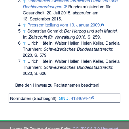
↑
Unterschied zwischen förmlichen Gesetzen und
Rechtsverordnungen.
Bundesministerium für
Gesundheit, 20. Juli 2015,
abgerufen am
13. September 2015
.
↑
Pressemitteilung vom 19. Januar 2009.
↑
Sebastian Schmid:
Der Herzog und sein Mantel.
In:
Zeitschrift für Verwaltung 2016.
S. 259.
↑
Ulrich Häfelin, Walter Haller, Helen Keller, Daniela
Thurnherr:
Schweizerisches Bundesstaatsrecht.
2020, S. 579.
↑
Ulrich Häfelin, Walter Haller, Helen Keller, Daniela
Thurnherr:
Schweizerisches Bundesstaatsrecht.
2020, S. 606.
Bitte den
Hinweis zu Rechtsthemen
beachten!
Normdaten (Sachbegriff):
GND
:
4134694-4
Lizenz für Texte auf dieser Seite:
CC-BY-SA 3.0 Unported
.