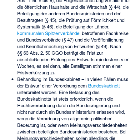
Abs. 1 Nr. 5 bis 9), die Folgenabschätzung vor allem für
die öffentlichen Haushalte und die Wirtschaft (§ 44), die
Beteiligung der anderen Bundesministerien und der
Beauftragten (§ 45), die Prüfung auf Förmlichkeit und
Systematik (§ 46), die Beteiligung der Länder,
kommunalen Spitzenverbände
, betroffenen Fachkreise
und Bundesverbände (§ 47) und die Veröffentlichung
und Kenntlichmachung von Entwürfen (§ 49). Nach
§§ 63 Abs. 2, 50 GGO beträgt die Frist zur
abschließenden Prüfung des Entwurfs mindestens vier
Wochen, es sei denn, alle Beteiligten stimmen einer
Fristverkürzung zu.
Behandlung im Bundeskabinett – In vielen Fällen muss
der Entwurf einer Verordnung dem
Bundeskabinett
unterbreitet werden. Eine Befassung des
Bundeskabinetts ist stets erforderlich, wenn die
Rechtsverordnung durch die Bundesregierung und
nicht nur durch ein Bundesministerium erlassen wird,
wenn die Verordnung von allgemein-politischer
Bedeutung ist, oder wenn Meinungsverschiedenheiten
zwischen beteiligten Bundesministerien bestehen. Bei
Meinungsverschiedenheiten sollen allerdings die