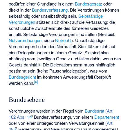
bedürfen einer Grundlage in einem
Bundesgesetz
oder
direkt in der
Bundesverfassung
. Die Verordnungen können
selbständig oder unselbständig sein.
Selbständige
Verordnungen
stützen sich direkt auf die Verfassung; die
sonst übliche Zwischenstufe des formellen Gesetzes
entfällt. Selbständige Verordnungen sind selten (Beispiel:
Notverordnungen
, siehe
Notrecht
). Unselbständige
Verordnungen bilden den Normalfall. Sie stützen sich auf
eine Delegationsnorm in einem Gesetz. Sie sind also
abhängig vom jeweiligen Gesetz und fallen dahin, wenn das
Gesetz dahinfällt. Die Delegationsnorm muss hinlänglich
bestimmt sein (keine Pauschaldelegation), was vom
Bundesgericht
im konkreten Anwendungsfall überprüft
[
6
]
werden kann.
Bundesebene
Verordnungen werden in der Regel vom
Bundesrat
(
Art.
182 Abs. 1
Bundesverfassung), von einem
Departement
oder von einer untergeordneten Verwaltungseinheit (
Art.
48
Regierungs- und Verwaltungsorganisationsgesetzes)