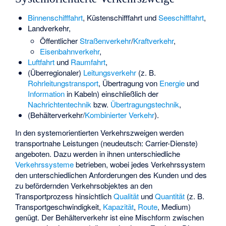
Binnenschifffahrt
, Küstenschifffahrt und
Seeschifffahrt
,
Landverkehr,
Öffentlicher
Straßenverkehr
/
Kraftverkehr
,
Eisenbahnverkehr
,
Luftfahrt
und
Raumfahrt
,
(Überregionaler)
Leitungsverkehr
(z. B.
Rohrleitungstransport
, Übertragung von
Energie
und
Information
in Kabeln) einschließlich der
Nachrichtentechnik
bzw.
Übertragungstechnik
,
(Behälterverkehr/
Kombinierter Verkehr
).
In den systemorientierten Verkehrszweigen werden
transportnahe Leistungen (neudeutsch:
Carrier-Dienste
)
angeboten. Dazu werden in ihnen unterschiedliche
Verkehrssysteme
betrieben, wobei jedes Verkehrssystem
den unterschiedlichen Anforderungen des Kunden und des
zu befördernden Verkehrsobjektes an den
Transportprozess
hinsichtlich
Qualität
und
Quantität
(z. B.
Transportgeschwindigkeit
,
Kapazität
,
Route
, Medium)
genügt. Der Behälterverkehr ist eine Mischform zwischen