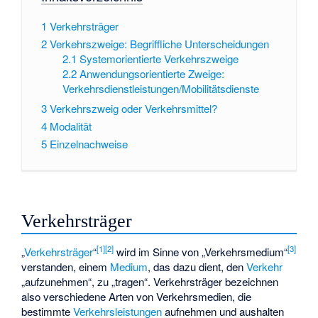
1
Verkehrsträger
2
Verkehrszweige: Begriffliche Unterscheidungen
2.1
Systemorientierte Verkehrszweige
2.2
Anwendungsorientierte Zweige:
Verkehrsdienstleistungen/Mobilitätsdienste
3
Verkehrszweig oder Verkehrsmittel?
4
Modalität
5
Einzelnachweise
Verkehrsträger
[
1
]
[
2
]
[
3
]
„
Verkehrsträger
“
wird im Sinne von „Verkehrsmedium“
verstanden, einem
Medium
, das dazu dient, den
Verkehr
„aufzunehmen“, zu „tragen“. Verkehrsträger bezeichnen
also verschiedene Arten von Verkehrsmedien, die
bestimmte
Verkehrsleistungen
aufnehmen und aushalten