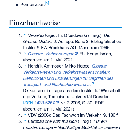
[
5
]
in Kombination.
Einzelnachweise
↑
Verkehrsträger
. In: Drosdowski (Hrsg.):
Der
Grosse Duden
. 2. Auflage.
Band
8
. Bibliografisches
Institut & F.A.Brockhaus AG, Mannheim 1995.
↑
Glossar: Verkehrsträger.
EU-Kommission,
abgerufen am 1. Mai 2021
.
↑
Hendrik Ammoser, Mirko Hoppe:
Glossar
Verkehrswesen und Verkehrswissenschaften:
Definitionen und Erläuterungen zu Begriffen des
Transport- und Nachrichtenwesens.
Diskussionsbeiträge aus dem Institut für Wirtschaft
und Verkehr, Technische Universität Dresden
ISSN
1433-626X
Nr. 2/2006, S. 30 (PDF,
abgerufen am 1. Mai 2021).
↑
VDV (2006): Das Fachwort im Verkehr, S. 186 f.
↑
Europäische Kommission
(Hrsg.):
Für ein
mobiles Europa – Nachhaltige Mobilität für unseren