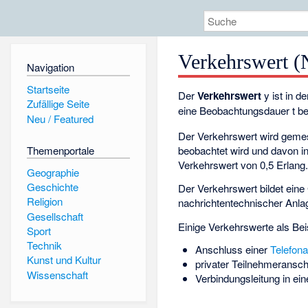
Verkehrswert (
Navigation
Startseite
Der
Verkehrswert
y ist in d
Zufällige Seite
eine Beobachtungsdauer t be
Neu / Featured
Der Verkehrswert wird geme
beobachtet wird und davon 
Themenportale
Verkehrswert von 0,5 Erlang
Geographie
Geschichte
Der Verkehrswert bildet eine
Religion
nachrichtentechnischer Anla
Gesellschaft
Einige Verkehrswerte als Beis
Sport
Technik
Anschluss einer
Telefon
Kunst und Kultur
privater Teilnehmeransch
Wissenschaft
Verbindungsleitung in e