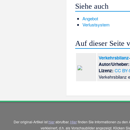
Siehe auch
Angebot
Verlustsystem
Auf dieser Seite
Verkehrsbilanz
Autor/Urheber:
Lizenz:
CC BY-
Verkehrsbilanz e
Der original-Artikel ist
hier
abrufbar.
Hier
finden Sie Informationen zu den 
verkleinert, d.h. als Vorschaubilder angezeigt. Klicken