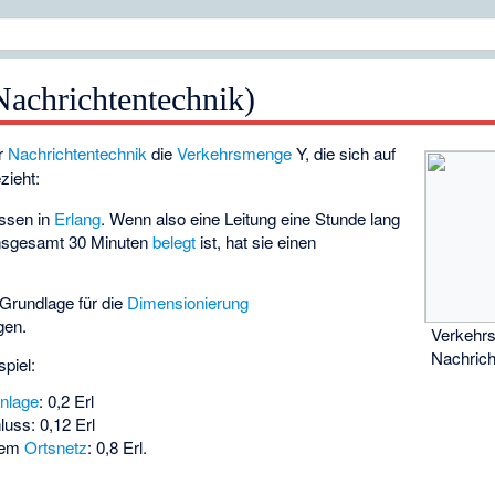
Nachrichtentechnik)
er
Nachrichtentechnik
die
Verkehrsmenge
Y, die sich auf
zieht:
ssen in
Erlang
. Wenn also eine Leitung eine Stunde lang
insgesamt 30 Minuten
belegt
ist, hat sie einen
.
 Grundlage für die
Dimensionierung
gen.
Verkehrs
Nachrich
piel:
anlage
: 0,2 Erl
luss: 0,12 Erl
inem
Ortsnetz
: 0,8 Erl.