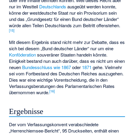
über ihre Inhalte befinden können. Weil dieses Recht aber
nur im Westteil
Deutschlands
ausgeübt werden konnte,
könne der westdeutsche Staat nur ein Provisorium sein
und das „Grundgesetz für einen Bund deutscher Länder“
würde allen Teilen Deutschlands zum Beitritt offenstehen.
[
15
]
Mit diesem Ergebnis stand nicht mehr zur Debatte, dass es
sich bei diesem „Bund deutscher Länder“ nur um eine
Konföderation
souveräner Staaten handeln könnte.
Einigkeit bestand nun auch darüber, dass es nicht um einen
neuen
Bundesschluss wie 1867
oder
1871
gehe. Vielmehr
sei vom Fortbestand des Deutschen Reiches auszugehen.
Dies war eine wichtige Vorentscheidung, die in den
Verfassungsberatungen des Parlamentarischen Rates
[
16
]
übernommen wurde.
Ergebnisse
Der vom Verfassungskonvent verabschiedete
„Herrenchiemsee-Bericht“, 95 Druckseiten, enthält einen