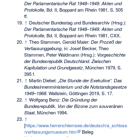
Der Parlamentarische Rat 1948–1949. Akten und
Protokolle
, Bd. II, Boppard am Rhein 1981, S. 505
ff.
↑
Deutscher Bundestag und Bundesarchiv (Hrsg.):
Der Parlamentarische Rat 1948–1949. Akten und
Protokolle
, Bd. II, Boppard am Rhein 1981, CXX.
↑
Theo Stammen, Gerold Maier:
Der Prozeß der
Verfassunggebung
, in: Josef Becker, Theo
Stammen, Peter Waldmann (Hrsg.):
Vorgeschichte
der Bundesrepublik Deutschland. Zwischen
Kapitulation und Grundgesetz
, München 1979, S.
395 f.
↑
Martin Diebel:
„Die Stunde der Exekutive“. Das
Bundesinnenministerium und die Notstandsgesetze
1949–1968
. Wallstein, Göttingen 2019, S. 17.
↑
Wolfgang Benz:
Die Gründung der
Bundesrepublik. Von der Bizone zum souveränen
Staat
, München 1994.
↑
[
https://www.herrenchiemsee.de/deutsch/a_schloss
/verfassungsmuseum.htm
Beleg