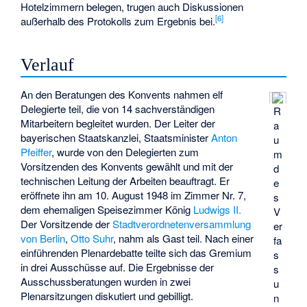
Hotelzimmern belegen, trugen auch Diskussionen
[
6
]
außerhalb des Protokolls zum Ergebnis bei.
Verlauf
An den Beratungen des Konvents nahmen elf
Delegierte teil, die von 14 sachverständigen
R
Mitarbeitern begleitet wurden. Der Leiter der
a
bayerischen Staatskanzlei, Staatsminister
Anton
u
Pfeiffer
, wurde von den Delegierten zum
m
Vorsitzenden des Konvents gewählt und mit der
d
technischen Leitung der Arbeiten beauftragt. Er
e
eröffnete ihn am 10. August 1948 im Zimmer Nr. 7,
s
dem ehemaligen Speisezimmer König
Ludwigs II.
V
Der Vorsitzende der
Stadtverordnetenversammlung
er
von Berlin
,
Otto Suhr
, nahm als Gast teil. Nach einer
fa
einführenden Plenardebatte teilte sich das Gremium
s
in drei Ausschüsse auf. Die Ergebnisse der
s
Ausschussberatungen wurden in zwei
u
Plenarsitzungen diskutiert und gebilligt.
n