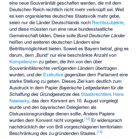
eine neue Souveränität geschaffen werden, die mit dem
Deutschen Reich rechtlich nicht mehr verknüpft sei. Weil
es kein organisiertes deutsches Staatsvolk mehr gebe,
seien nur die Länder Deutschlands noch
Rechtssubjekte
,
und diese müssten nun eine neue bundesstaatliche
Gemeinschaft bilden. Diese solle
Bund Deutscher Länder
heißen und weiteren deutschen Ländern eine
Beitrittsmöglichkeit bieten. Soweit es Bayern betraf, ging es
darum, dem „Bund“ nur eine beschränkte Anzahl von
Kompetenzen
zu geben, die ihm von den über
Souveränitätsrechte verfügenden Ländern übertragen
wurden, und der
Exekutive
gegenüber dem Parlament eine
starke Stellung zu geben. Dieses Ziel kam deutlich zum
Ausdruck in dem Papier
Bayerische Leitgedanken für die
Schaffung des Grundgesetzes
des
Staatsrechtlers
Hans
Nawiasky
, das dem Konvent am 10. August vorgelegt
wurde und den bayerischen Delegierten als
Diskussionsgrundlage dienen sollte. Andere Papiere
[
12
]
wurden dem Konvent nicht vorgelegt.
Er widersprach
nachdrücklich der von Brill vorgeschlagenen territorialen
[
13
]
Beschränkung des zu gründenden Staates.