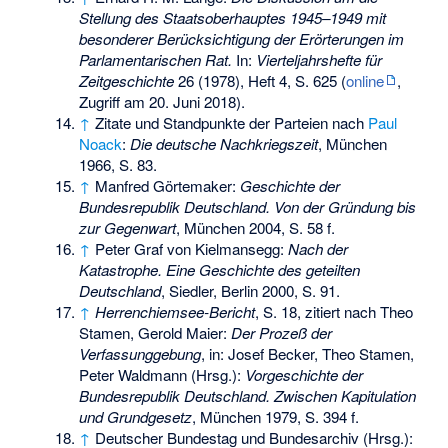
Stellung des Staatsoberhauptes 1945–1949 mit
besonderer Berücksichtigung der Erörterungen im
Parlamentarischen Rat.
In:
Vierteljahrshefte für
Zeitgeschichte
26 (1978), Heft 4, S. 625 (
online
,
Zugriff am 20. Juni 2018).
↑
Zitate und Standpunkte der Parteien nach
Paul
Noack
:
Die deutsche Nachkriegszeit
, München
1966, S. 83.
↑
Manfred Görtemaker:
Geschichte der
Bundesrepublik Deutschland. Von der Gründung bis
zur Gegenwart
, München 2004, S. 58 f.
↑
Peter Graf von Kielmansegg:
Nach der
Katastrophe. Eine Geschichte des geteilten
Deutschland
, Siedler, Berlin 2000, S. 91.
↑
Herrenchiemsee-Bericht
, S. 18, zitiert nach Theo
Stamen, Gerold Maier:
Der Prozeß der
Verfassunggebung
, in: Josef Becker, Theo Stamen,
Peter Waldmann (Hrsg.):
Vorgeschichte der
Bundesrepublik Deutschland. Zwischen Kapitulation
und Grundgesetz
, München 1979, S. 394 f.
↑
Deutscher Bundestag und Bundesarchiv (Hrsg.):