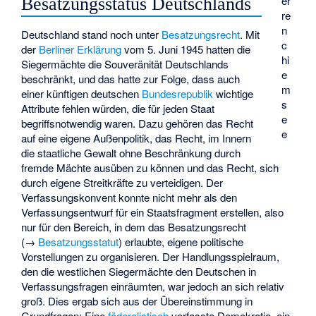
er
Besatzungsstatus Deutschlands
re
n
Deutschland stand noch unter
Besatzungsrecht
. Mit
c
der
Berliner Erklärung
vom 5. Juni 1945 hatten die
hi
Siegermächte die Souveränität Deutschlands
e
beschränkt, und das hatte zur Folge, dass auch
m
einer künftigen deutschen
Bundesrepublik
wichtige
s
Attribute fehlen würden, die für jeden Staat
e
begriffsnotwendig waren. Dazu gehören das Recht
e
auf eine eigene Außenpolitik, das Recht, im Innern
die staatliche Gewalt ohne Beschränkung durch
fremde Mächte ausüben zu können und das Recht, sich
durch eigene Streitkräfte zu verteidigen. Der
Verfassungskonvent konnte nicht mehr als den
Verfassungsentwurf für ein Staatsfragment erstellen, also
nur für den Bereich, in dem das Besatzungsrecht
(→
Besatzungsstatut
) erlaubte, eigene politische
Vorstellungen zu organisieren. Der Handlungsspielraum,
den die westlichen Siegermächte den Deutschen in
Verfassungsfragen einräumten, war jedoch an sich relativ
groß. Dies ergab sich aus der Übereinstimmung in
Grundfragen: Eine
föderalistisch
verfasste Demokratie, ein