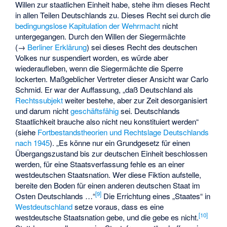
Willen zur staatlichen Einheit habe, stehe ihm dieses Recht
in allen Teilen Deutschlands zu. Dieses Recht sei durch die
bedingungslose Kapitulation der Wehrmacht
nicht
untergegangen. Durch den Willen der Siegermächte
(→
Berliner Erklärung
) sei dieses Recht des deutschen
Volkes nur suspendiert worden, es würde aber
wiederaufleben, wenn die Siegermächte die Sperre
lockerten. Maßgeblicher Vertreter dieser Ansicht war Carlo
Schmid. Er war der Auffassung, „daß Deutschland als
Rechtssubjekt
weiter bestehe, aber zur Zeit desorganisiert
und darum nicht
geschäftsfähig
sei. Deutschlands
Staatlichkeit brauche also nicht neu konstituiert werden“
(siehe
Fortbestandstheorien und Rechtslage Deutschlands
nach 1945
). „Es könne nur ein Grundgesetz für einen
Übergangszustand bis zur deutschen Einheit beschlossen
werden, für eine Staatsverfassung fehle es an einer
westdeutschen Staatsnation. Wer diese Fiktion aufstelle,
bereite den Boden für einen anderen deutschen Staat im
[
9
]
Osten Deutschlands …“
Die Errichtung eines „Staates“ in
Westdeutschland
setze voraus, dass es eine
[
10
]
westdeutsche Staatsnation gebe, und die gebe es nicht.