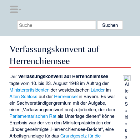
Verfassungskonvent auf
Herrenchiemsee
Der
Verfassungskonvent auf Herrenchiemsee
tagte vom 10. bis 23. August 1948 im Auftrag der
Al
Ministerpräsidenten
der westdeutschen
Länder
im
te
Alten Schloss
auf der
Herreninsel
in Bayern. Es war
s
ein Sachverständigengremium mit der Aufgabe,
S
einen „Verfassungsentwurf aus[zu]arbeiten, der dem
c
Parlamentarischen Rat
als Unterlage dienen“ könne.
hl
Ergebnis war der von den Ministerpräsidenten der
o
Länder genehmigte „Herrenchiemsee-Bericht“, eine
s
Arbeitsgrundlage für das
Grundgesetz für die
s