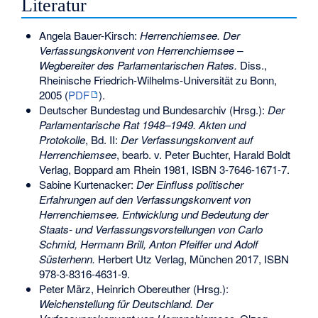
Literatur
Angela Bauer-Kirsch:
Herrenchiemsee. Der
Verfassungskonvent von Herrenchiemsee –
Wegbereiter des Parlamentarischen Rates.
Diss.,
Rheinische Friedrich-Wilhelms-Universität zu Bonn,
2005 (
PDF
).
Deutscher Bundestag und Bundesarchiv (Hrsg.):
Der
Parlamentarische Rat 1948–1949. Akten und
Protokolle
, Bd. II:
Der Verfassungskonvent auf
Herrenchiemsee
, bearb. v. Peter Buchter, Harald Boldt
Verlag, Boppard am Rhein 1981,
ISBN 3-7646-1671-7
.
Sabine Kurtenacker:
Der Einfluss politischer
Erfahrungen auf den Verfassungskonvent von
Herrenchiemsee. Entwicklung und Bedeutung der
Staats- und Verfassungsvorstellungen von Carlo
Schmid, Hermann Brill, Anton Pfeiffer und Adolf
Süsterhenn.
Herbert Utz Verlag, München 2017,
ISBN
978-3-8316-4631-9
.
Peter März, Heinrich Obereuther (Hrsg.):
Weichenstellung für Deutschland. Der