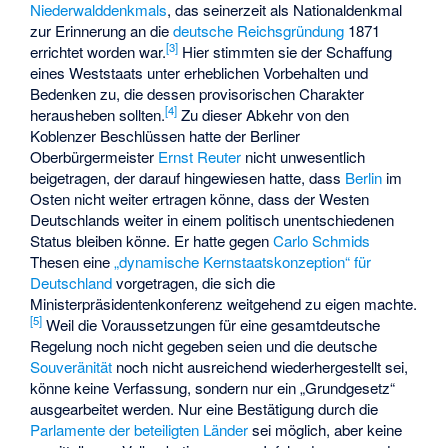
Niederwalddenkmals
, das seinerzeit als
Nationaldenkmal
zur Erinnerung an die
deutsche Reichsgründung
1871
[
3
]
errichtet worden war.
Hier stimmten sie der Schaffung
eines Weststaats unter erheblichen Vorbehalten und
Bedenken zu, die dessen provisorischen Charakter
[
4
]
herausheben sollten.
Zu dieser Abkehr von den
Koblenzer Beschlüssen hatte der Berliner
Oberbürgermeister
Ernst Reuter
nicht unwesentlich
beigetragen, der darauf hingewiesen hatte, dass
Berlin
im
Osten nicht weiter ertragen könne, dass der Westen
Deutschlands weiter in einem politisch unentschiedenen
Status bleiben könne. Er hatte gegen
Carlo Schmids
Thesen eine
„dynamische Kernstaatskonzeption“ für
Deutschland
vorgetragen, die sich die
Ministerpräsidentenkonferenz weitgehend zu eigen machte.
[
5
]
Weil die Voraussetzungen für eine gesamtdeutsche
Regelung noch nicht gegeben seien und die deutsche
Souveränität
noch nicht ausreichend wiederhergestellt sei,
könne keine Verfassung, sondern nur ein „Grundgesetz“
ausgearbeitet werden. Nur eine Bestätigung durch die
Parlamente der beteiligten Länder
sei möglich, aber keine