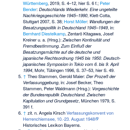
Württemberg
, 2019, S. 4–12, hier S. 6 f.;
Peter
Bender
:
Deutschlands Wiederkehr. Eine ungeteilte
Nachkriegsgeschichte 1945–1990
, Klett-Cotta,
Stuttgart 2007, S. 38;
Horst Möller
:
Wandlungen der
Besatzungspolitik in Deutschland 1945–1949
, in:
Bernhard Diestelkamp
, Zentarô Kitagawa, Josef
Kreiner u. a. (Hrsg.):
Zwischen Kontinuität und
Fremdbestimmung. Zum Einfluß der
Besatzungsmächte auf die deutsche und
japanische Rechtsordnung 1945 bis 1950. Deutsch-
japanisches Symposion in Tokio vom 6. bis 9. April
1994
, Mohr, Tübingen 1996, S. 37–53, hier S. 49.
↑
Theo Stammen, Gerold Maier:
Der Prozeß der
Verfassunggebung
, in: Josef Becker, Theo
Stammen, Peter Waldmann (Hrsg.):
Vorgeschichte
der Bundesrepublik Deutschland. Zwischen
Kapitulation und Grundgesetz
, München 1979, S.
391 f.
↑
zit. n. Angela Kirsch
Verfassungskonvent von
Herrenchiemsee, 10.-23. August 1948
Historisches Lexikon Bayerns.