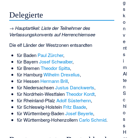
g
s
Delegierte
k
o
→
Hauptartikel
:
Liste der Teilnehmer des
n
Verfassungskonvents auf Herrenchiemsee
v
e
Die elf Länder der Westzonen entsandten
nt
s
für Baden
Paul Zürcher
,
i
für Bayern
Josef Schwalber
,
m
für Bremen
Theodor Spitta
,
Al
für Hamburg
Wilhelm Drexelius
,
te
für Hessen
Hermann Brill
,
n
für Niedersachsen
Justus Danckwerts
,
S
für Nordrhein-Westfalen
Theodor Kordt
,
c
für Rheinland-Pfalz
Adolf Süsterhenn
,
hl
für Schleswig-Holstein
Fritz Baade
,
o
für Württemberg-Baden
Josef Beyerle
,
s
für Württemberg-Hohenzollern
Carlo Schmid
.
s
H