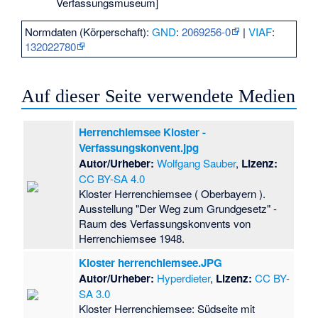
Verfassungsmuseum]
Normdaten (Körperschaft):
GND
:
2069256-0
|
VIAF
:
132022780
Auf dieser Seite verwendete Medien
Herrenchiemsee Kloster -
Verfassungskonvent.jpg
Autor/Urheber:
Wolfgang Sauber
,
Lizenz:
CC BY-SA 4.0
Kloster Herrenchiemsee ( Oberbayern ).
Ausstellung "Der Weg zum Grundgesetz" -
Raum des Verfassungskonvents von
Herrenchiemsee 1948.
Kloster herrenchiemsee.JPG
Autor/Urheber:
Hyperdieter
,
Lizenz:
CC BY-
SA 3.0
Kloster Herrenchiemsee: Südseite mit