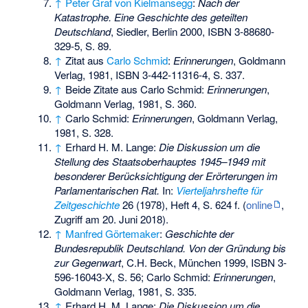
↑
Peter Graf von Kielmansegg
:
Nach der
Katastrophe. Eine Geschichte des geteilten
Deutschland
, Siedler, Berlin 2000,
ISBN 3-88680-
329-5
, S. 89.
↑
Zitat aus
Carlo Schmid
:
Erinnerungen
, Goldmann
Verlag, 1981,
ISBN 3-442-11316-4
, S. 337.
↑
Beide Zitate aus Carlo Schmid:
Erinnerungen
,
Goldmann Verlag, 1981, S. 360.
↑
Carlo Schmid:
Erinnerungen
, Goldmann Verlag,
1981, S. 328.
↑
Erhard H. M. Lange:
Die Diskussion um die
Stellung des Staatsoberhauptes 1945–1949 mit
besonderer Berücksichtigung der Erörterungen im
Parlamentarischen Rat.
In:
Vierteljahrshefte für
Zeitgeschichte
26 (1978), Heft 4, S. 624 f. (
online
,
Zugriff am 20. Juni 2018).
↑
Manfred Görtemaker
:
Geschichte der
Bundesrepublik Deutschland. Von der Gründung bis
zur Gegenwart
, C.H. Beck, München 1999,
ISBN 3-
596-16043-X
, S. 56; Carlo Schmid:
Erinnerungen
,
Goldmann Verlag, 1981, S. 335.
↑
Erhard H. M. Lange:
Die Diskussion um die