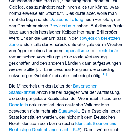
Stattdessen solle man ein „Staatsfragment“ schaffen, ein
Gebilde, das zumindest nach innen alles tun könne, „was
normalerweise ein Staat tut“. Dies dürfe aber, wolle man
nicht die beginnende
Deutsche Teilung
noch vertiefen, nur
den Charakter eines
Provisoriums
haben. Auf diesen Punkt
legte auch sein hessischer Kollege Hermann Brill großen
Wert: Er sah die Gefahr, dass in der
sowjetisch besetzten
Zone
andernfalls der Eindruck entstehe, „als ob im Westen
von Agenten eines fremden
Imperialismus
mit
reaktionär
-
romantischen Vorstellungen eine totale Verfassung
geschaffen und den anderen Ländern dann aufgezwungen
werden sollte […] Eine Beschränkung auf die unbedingt
[
11
]
notwendigen Gebiete“ sei daher unbedingt nötig.
Die Minderheit um den Leiter der
Bayerischen
Staatskanzlei
Anton Pfeiffer dagegen war der Auffassung,
die bedingungslose Kapitulation der Wehrmacht habe eine
Debellatio
dokumentiert, das deutsche Volk bestehe
deswegen nicht mehr als
Staatsvolk
. Es müsse ein neuer
Staat konstituiert werden, der nicht mit dem Deutschen
Reich identisch sein könne (siehe
Identitätstheorien und
Rechtslage Deutschlands nach 1945
). Damit würde auch