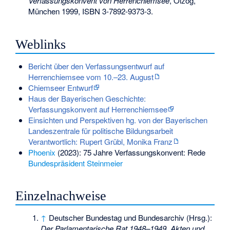
Verfassungskonvent von Herrenchiemsee
, Olzog,
München 1999,
ISBN 3-7892-9373-3
.
Weblinks
Bericht über den Verfassungsentwurf auf
Herrenchiemsee vom 10.–23. August
Chiemseer Entwurf
Haus der Bayerischen Geschichte:
Verfassungskonvent auf Herrenchiemsee
Einsichten und Perspektiven hg. von der Bayerischen
Landeszentrale für politische Bildungsarbeit
Verantwortlich: Rupert Grübl, Monika Franz
Phoenix
(2023): 75 Jahre Verfassungskonvent: Rede
Bundespräsident
Steinmeier
Einzelnachweise
↑
Deutscher Bundestag und Bundesarchiv (Hrsg.):
Der Parlamentarische Rat 1948–1949. Akten und