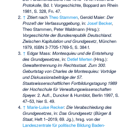
Protokolle
, Bd. I: Vorgeschichte, Boppard am Rhein
1981, S. 328, Fn. 47.
↑
Zitiert nach
Theo Stammen
, Gerold Maier:
Der
Prozeß der Verfassunggebung
, in:
Josef Becker
,
Theo Stammen, Peter Waldmann (Hrsg.):
Vorgeschichte der Bundesrepublik Deutschland.
Zwischen Kapitulation und Grundgesetz
, München
1979,
ISBN 3-7705-1769-5
, S. 384 f.
↑
Edgar Mass:
Montesquieu und die Entstehung
des Grundgesetzes
, in:
Detlef Merten
(Hrsg.):
Gewaltentrennung im Rechtsstaat. Zum 300.
Geburtstag von Charles de Montesquieu: Vorträge
und Diskussionsbeiträge der 57.
Staatswissenschaftlichen Fortbildungstagung 1989
der Hochschule für Verwaltungswissenschaften
Speyer.
2. Aufl., Duncker & Humblot, Berlin 1997, S.
47–53, hier S. 49.
↑
Marie-Luise Recker
:
Die Verabschiedung des
Grundgesetzes
, in:
Das Grundgesetz
(
Bürger &
Staat
, Heft 1–2019, 69. Jg.), hrsg. von der
Landeszentrale für politische Bildung Baden-