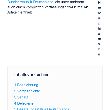
Bundesrepublik Deutschland
, die unter anderem
H
auch einen kompletten Verfassungsentwurf mit 149
er
Artikeln enthielt.
re
n
c
hi
e
m
s
e
e
Inhaltsverzeichnis
1
Bezeichnung
2
Vorgeschichte
3
Verlauf
4
Delegierte
5
Besatzungsstatus Deutschlands