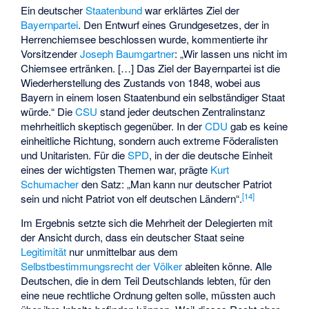
Ein deutscher
Staatenbund
war erklärtes Ziel der
Bayernpartei
. Den Entwurf eines Grundgesetzes, der in
Herrenchiemsee beschlossen wurde, kommentierte ihr
Vorsitzender
Joseph Baumgartner
: „Wir lassen uns nicht im
Chiemsee ertränken. […] Das Ziel der Bayernpartei ist die
Wiederherstellung des Zustands von 1848, wobei aus
Bayern in einem losen Staatenbund ein selbständiger Staat
würde.“ Die
CSU
stand jeder deutschen Zentralinstanz
mehrheitlich skeptisch gegenüber. In der
CDU
gab es keine
einheitliche Richtung, sondern auch extreme Föderalisten
und Unitaristen. Für die
SPD
, in der die deutsche Einheit
eines der wichtigsten Themen war, prägte
Kurt
Schumacher
den Satz: „Man kann nur deutscher Patriot
[
14
]
sein und nicht Patriot von elf deutschen Ländern“.
Im Ergebnis setzte sich die Mehrheit der Delegierten mit
der Ansicht durch, dass ein deutscher Staat seine
Legitimität
nur unmittelbar aus dem
Selbstbestimmungsrecht der Völker
ableiten könne. Alle
Deutschen, die in dem Teil Deutschlands lebten, für den
eine neue rechtliche Ordnung gelten solle, müssten auch