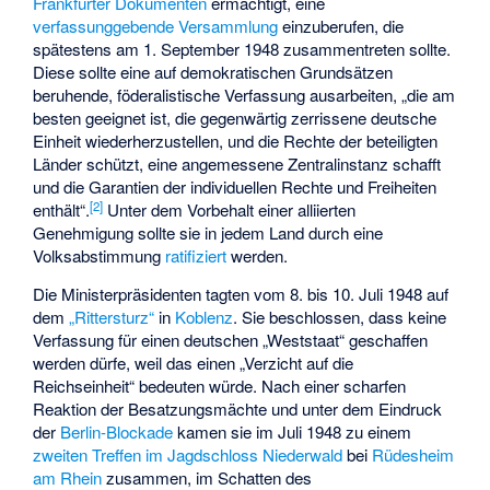
Frankfurter Dokumenten
ermächtigt, eine
verfassunggebende Versammlung
einzuberufen, die
spätestens am 1. September 1948 zusammentreten sollte.
Diese sollte eine auf demokratischen Grundsätzen
beruhende, föderalistische Verfassung ausarbeiten, „die am
besten geeignet ist, die gegenwärtig zerrissene deutsche
Einheit wiederherzustellen, und die Rechte der beteiligten
Länder schützt, eine angemessene Zentralinstanz schafft
und die Garantien der individuellen Rechte und Freiheiten
[
2
]
enthält“.
Unter dem Vorbehalt einer alliierten
Genehmigung sollte sie in jedem Land durch eine
Volksabstimmung
ratifiziert
werden.
Die Ministerpräsidenten tagten vom 8. bis 10. Juli 1948 auf
dem
„Rittersturz“
in
Koblenz
. Sie beschlossen, dass keine
Verfassung für einen deutschen „Weststaat“ geschaffen
werden dürfe, weil das einen „Verzicht auf die
Reichseinheit“ bedeuten würde. Nach einer scharfen
Reaktion der Besatzungsmächte und unter dem Eindruck
der
Berlin-Blockade
kamen sie im Juli 1948 zu einem
zweiten Treffen im Jagdschloss Niederwald
bei
Rüdesheim
am Rhein
zusammen, im Schatten des