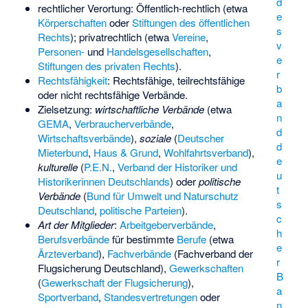
d
rechtlicher Verortung: Öffentlich-rechtlich (etwa
e
Körperschaften
oder
Stiftungen des öffentlichen
s
Rechts
); privatrechtlich (etwa
Vereine
,
v
Personen-
und
Handelsgesellschaften
,
e
Stiftungen des privaten Rechts
).
r
Rechtsfähigkeit
: Rechtsfähige, teilrechtsfähige
b
oder nicht rechtsfähige Verbände.
a
Zielsetzung:
wirtschaftliche Verbände
(etwa
n
GEMA
,
Verbraucherverbände
,
d
Wirtschaftsverbände
),
soziale
(
Deutscher
d
Mieterbund
,
Haus & Grund
,
Wohlfahrtsverband
),
e
kulturelle
(
P.E.N.
,
Verband der Historiker und
u
Historikerinnen Deutschlands
) oder
politische
t
Verbände
(
Bund für Umwelt und Naturschutz
s
Deutschland
,
politische Parteien
).
c
Art der Mitglieder
:
Arbeitgeberverbände
,
h
Berufsverbände
für bestimmte
Berufe
(etwa
e
Ärzteverband
),
Fachverbände
(
Fachverband der
r
Flugsicherung Deutschland
),
Gewerkschaften
B
(
Gewerkschaft der Flugsicherung
),
a
Sportverband
,
Standesvertretungen
oder
n