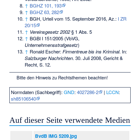
↑
BGHZ 101, 193
↑
BGHZ 63, 282
↑
BGH, Urteil vom 15. September 2016, Az.:
I ZR
20/15
↑
Vereinsgesetz 2002
§ 1 Abs. 5
↑
BGBl I 151/2005 (VbVG,
Unternehmensstrafgesetz
)
↑
Ronald Escher:
Firmentreue bis ins Kriminal
. In:
Salzburger Nachrichten
. 30. Juli 2008, Gericht &
Recht,
S.
12
.
Bitte den
Hinweis zu Rechtsthemen
beachten!
Normdaten (Sachbegriff):
GND
:
4027286-2
|
LCCN
:
sh85106540
Auf dieser Seite verwendete Medien
BvdB IMG 5209.jpg