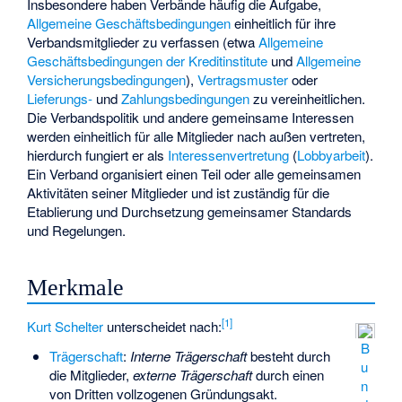
Insbesondere haben Verbände häufig die Aufgabe,
Allgemeine Geschäftsbedingungen
einheitlich für ihre
Verbandsmitglieder zu verfassen (etwa
Allgemeine
Geschäftsbedingungen der Kreditinstitute
und
Allgemeine
Versicherungsbedingungen
),
Vertragsmuster
oder
Lieferungs-
und
Zahlungsbedingungen
zu vereinheitlichen.
Die Verbandspolitik und andere gemeinsame Interessen
werden einheitlich für alle Mitglieder nach außen vertreten,
hierdurch fungiert er als
Interessenvertretung
(
Lobbyarbeit
).
Ein Verband organisiert einen Teil oder alle gemeinsamen
Aktivitäten seiner Mitglieder und ist zuständig für die
Etablierung und Durchsetzung gemeinsamer Standards
und Regelungen.
Merkmale
[
1
]
Kurt Schelter
unterscheidet nach:
B
Trägerschaft
:
Interne Trägerschaft
besteht durch
u
die Mitglieder,
externe Trägerschaft
durch einen
n
von Dritten vollzogenen Gründungsakt.