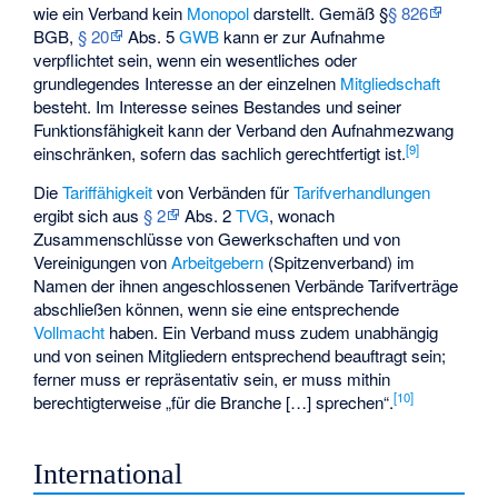
wie ein Verband kein
Monopol
darstellt. Gemäß §
§ 826
BGB,
§ 20
Abs. 5
GWB
kann er zur Aufnahme
verpflichtet sein, wenn ein wesentliches oder
grundlegendes Interesse an der einzelnen
Mitgliedschaft
besteht. Im Interesse seines Bestandes und seiner
Funktionsfähigkeit kann der Verband den Aufnahmezwang
[
9
]
einschränken, sofern das sachlich gerechtfertigt ist.
Die
Tariffähigkeit
von Verbänden für
Tarifverhandlungen
ergibt sich aus
§ 2
Abs. 2
TVG
, wonach
Zusammenschlüsse von Gewerkschaften und von
Vereinigungen von
Arbeitgebern
(Spitzenverband) im
Namen der ihnen angeschlossenen Verbände Tarifverträge
abschließen können, wenn sie eine entsprechende
Vollmacht
haben. Ein Verband muss zudem unabhängig
und von seinen Mitgliedern entsprechend beauftragt sein;
ferner muss er repräsentativ sein, er muss mithin
[
10
]
berechtigterweise „für die Branche […] sprechen“.
International