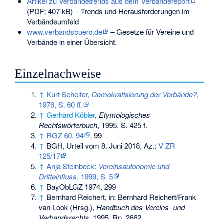
Artikel zu Verbändetrends aus dem Verbändereport
(PDF; 407 kB) – Trends und Herausforderungen im
Verbändeumfeld
www.verbandsbuero.de
– Gesetze für Vereine und
Verbände in einer Übersicht.
Einzelnachweise
↑
Kurt Schelter,
Demokratisierung der Verbände?
,
1976, S. 60 ff.
↑
Gerhard Köbler
,
Etymologisches
Rechtswörterbuch
, 1995, S. 425 f.
↑
RGZ 60, 94
, 99
↑
BGH, Urteil vom 8. Juni 2018, Az.:
V ZR
125/17
↑
Anja Steinbeck:
Vereinsautonomie und
Dritteinfluss
, 1999, S. 5
↑
BayObLGZ 1974, 299
↑
Bernhard Reichert, in: Bernhard Reichert/Frank
van Look (Hrsg.),
Handbuch des Vereins- und
Verbandsrechts
, 1995, Rn. 2662.