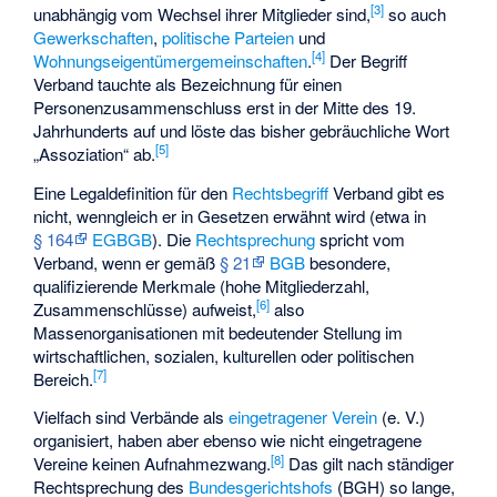
[
3
]
unabhängig vom Wechsel ihrer Mitglieder sind,
so auch
Gewerkschaften
,
politische Parteien
und
[
4
]
Wohnungseigentümergemeinschaften
.
Der Begriff
Verband tauchte als Bezeichnung für einen
Personenzusammenschluss erst in der Mitte des 19.
Jahrhunderts auf und löste das bisher gebräuchliche Wort
[
5
]
„Assoziation“ ab.
Eine Legaldefinition für den
Rechtsbegriff
Verband gibt es
nicht, wenngleich er in Gesetzen erwähnt wird (etwa in
§ 164
EGBGB
). Die
Rechtsprechung
spricht vom
Verband, wenn er gemäß
§ 21
BGB
besondere,
qualifizierende Merkmale (hohe Mitgliederzahl,
[
6
]
Zusammenschlüsse) aufweist,
also
Massenorganisationen mit bedeutender Stellung im
wirtschaftlichen, sozialen, kulturellen oder politischen
[
7
]
Bereich.
Vielfach sind Verbände als
eingetragener Verein
(e. V.)
organisiert, haben aber ebenso wie nicht eingetragene
[
8
]
Vereine keinen
Aufnahmezwang
.
Das gilt nach ständiger
Rechtsprechung des
Bundesgerichtshofs
(BGH) so lange,