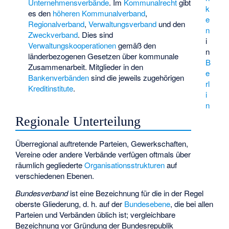
Unternehmensverbände
. Im
Kommunalrecht
gibt
k
es den
höheren Kommunalverband
,
e
Regionalverband
,
Verwaltungsverband
und den
n
Zweckverband
. Dies sind
i
Verwaltungskooperationen
gemäß den
n
länderbezogenen Gesetzen über kommunale
B
Zusammenarbeit. Mitglieder in den
e
Bankenverbänden
sind die jeweils zugehörigen
rl
Kreditinstitute
.
i
n
Regionale Unterteilung
Überregional auftretende Parteien, Gewerkschaften,
Vereine oder andere Verbände verfügen oftmals über
räumlich gegliederte
Organisationsstrukturen
auf
verschiedenen Ebenen.
Bundesverband
ist eine Bezeichnung für die in der Regel
oberste Gliederung, d. h. auf der
Bundesebene
, die bei allen
Parteien und Verbänden üblich ist; vergleichbare
Bezeichnung vor Gründung der Bundesrepublik