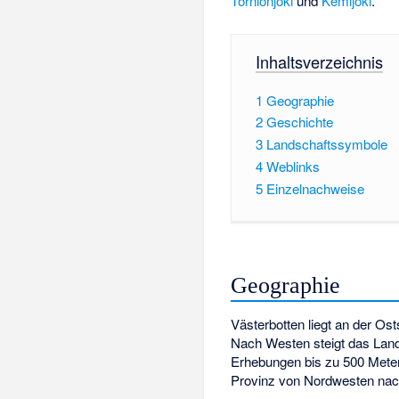
Tornionjoki
und
Kemijoki
.
Inhaltsverzeichnis
1
Geographie
2
Geschichte
3
Landschaftssymbole
4
Weblinks
5
Einzelnachweise
Geographie
Västerbotten liegt an der Ost
Nach Westen steigt das Lan
Erhebungen bis zu 500 Meter
Provinz von Nordwesten nach