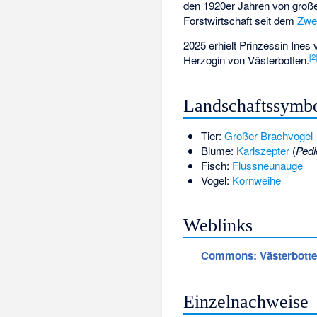
den 1920er Jahren von große
Forstwirtschaft seit dem
Zwei
2025 erhielt Prinzessin Ine
[
2
Herzogin von Västerbotten.
Landschaftssymb
Tier:
Großer Brachvogel
Blume:
Karlszepter
(
Pedi
Fisch:
Flussneunauge
Vogel:
Kornweihe
Weblinks
Commons
: Västerbott
Einzelnachweise