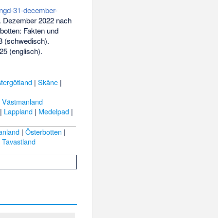
mangd-31-december-
1. Dezember 2022 nach
botten: Fakten und
3 (schwedisch).
025
(englisch).
tergötland
|
Skåne
|
|
Västmanland
|
Lappland
|
Medelpad
|
anland
|
Österbotten
|
|
Tavastland