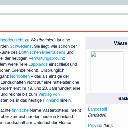
ingedeutscht
zu
Westbottnien
) ist eine
Väste
orden
Schwedens
. Sie liegt, wie schon der
tküste des
Bottnischen Meerbusens
und
tel der heutigen
Verwaltungsprovinz
dem weite Teile
Lapplands
einschließt und
schen Grenze reicht). Ursprünglich
 ganz
Norrbotten
– das als einzige der
andschaften nicht auf eine mittelalterliche
ndern erst im 19. und 20. Jahrhundert eine
– und reichte bis zum
Vertrag von
Basi
ten bis in das heutige
Finnland
hinein.
Landesteil
brachte
finnische
Name Västerbottens, meint
(landsdel)
:
aber zumeist nur den heute in Finnland
hen Landschaft am Unterlauf der Flüsse
Provinz
(län)
: