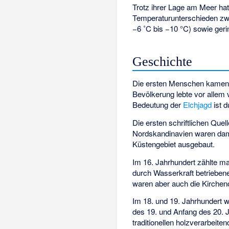
Trotz ihrer Lage am Meer hat
Temperaturunterschieden zwis
−6 ˚C bis −10 °C) sowie ger
Geschichte
Die ersten Menschen kamen v
Bevölkerung lebte vor allem 
Bedeutung der
Elchjagd
ist d
Die ersten schriftlichen Qu
Nordskandinavien waren dama
Küstengebiet ausgebaut.
Im 16. Jahrhundert zählte ma
durch Wasserkraft betriebe
waren aber auch die Kirchen
Im 18. und 19. Jahrhundert 
des 19. und Anfang des 20. J
traditionellen holzverarbeite