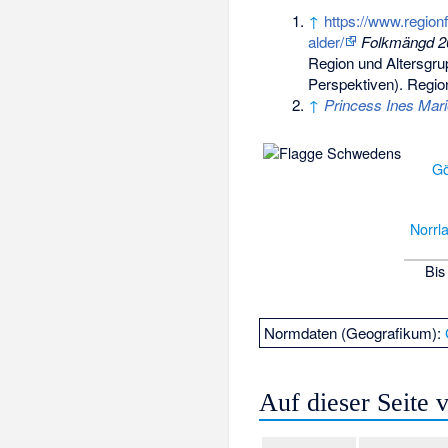
↑
https://www.region
alder/
Folkmängd 20
Region und Altersgru
Perspektiven). Regio
↑
Princess Ines Marie
Gö
Norrl
Bis
Normdaten (Geografikum):
Auf dieser Seite