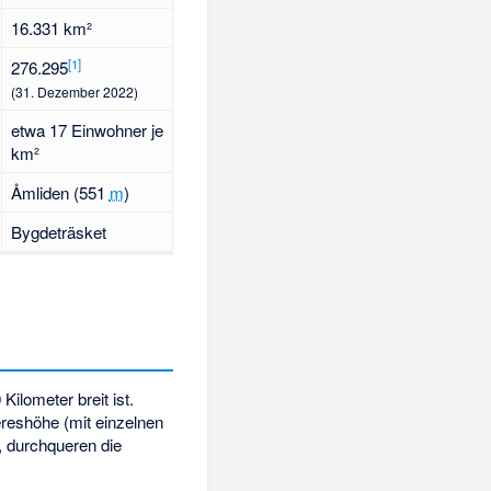
16.331 km²
[
1
]
276.295
(31. Dezember 2022)
etwa 17 Einwohner je
km²
Åmliden
(
551
m
)
Bygdeträsket
Kilometer breit ist.
reshöhe (mit einzelnen
, durchqueren die