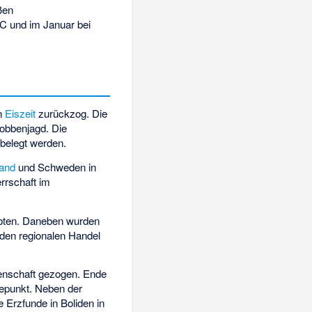
ßen
˚C und im Januar bei
en
Eiszeit
zurückzog. Die
Robbenjagd. Die
 belegt werden.
and
und Schweden in
rrschaft im
lebten. Daneben wurden
 den regionalen Handel
denschaft gezogen. Ende
öhepunkt. Neben der
e Erzfunde in Boliden in