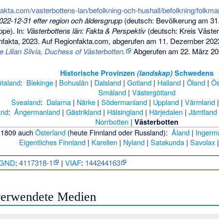
fakta.com/vasterbottens-lan/befolkning-och-hushall/befolkning/folk
22-12-31 efter region och åldersgrupp
(deutsch: Bevölkerung am 3
ppe). In:
Västerbottens län: Fakta & Perspektiv
(deutsch: Kreis Väster
nfakta, 2023. Auf Regionfakta.com, abgerufen am 11. Dezember 202
 Lilian Silvia, Duchess of Västerbotten.
Abgerufen am 22. März 2
Historische Provinzen
(landskap)
Schwedens
taland
:
Blekinge
|
Bohuslän
|
Dalsland
|
Gotland
|
Halland
|
Öland
|
Ös
Småland
|
Västergötland
Svealand
:
Dalarna
|
Närke
|
Södermanland
|
Uppland
|
Värmland
and
:
Ångermanland
|
Gästrikland
|
Hälsingland
|
Härjedalen
|
Jämtland
Norrbotten
|
Västerbotten
 1809 auch
Österland
(heute Finnland oder Russland):
Åland
|
Ingerm
Eigentliches Finnland
|
Karelien
|
Nyland
|
Satakunda
|
Savolax
GND
:
4117318-1
|
VIAF
:
144244163
 verwendete Medien