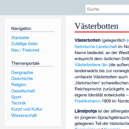
Västerbotten
Navigation
Startseite
Västerbotten
(gelegentlich
e
Zufällige Seite
historische Landschaft
im N
Neu / Featured
Name bedeutet, an der Wes
entspricht dem östlichen Drit
Themenportale
Västerbottens län
(die außer
landeinwärts bis zur norwegi
Geographie
umfasste Västerbotten auch
Geschichte
„historischen“ schwedischen L
Religion
Reichsprovinz zurückgeht, so
Gesellschaft
eigene Identität entwickelte 
Sport
Fredrikshamn
1809 im Nordos
Technik
Kunst und Kultur
Länsipohja
ist der altherge
Wissenschaft
im jüngeren Sprachgebrauch 
gelegenen Teil der historisc