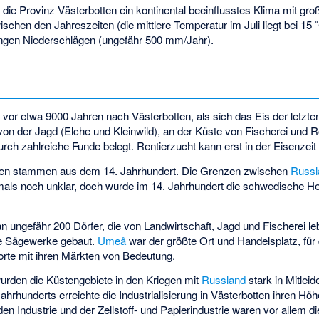
 die Provinz Västerbotten ein kontinental beeinflusstes Klima mit gro
chen den Jahreszeiten (die mittlere Temperatur im Juli liegt bei 15 
ingen Niederschlägen (ungefähr 500 mm/Jahr).
or etwa 9000 Jahren nach Västerbotten, als sich das Eis der letzt
von der Jagd (Elche und Kleinwild), an der Küste von Fischerei und 
urch zahlreiche Funde belegt. Rentierzucht kann erst in der Eisenzeit
ellen stammen aus dem 14. Jahrhundert. Die Grenzen zwischen
Russl
ls noch unklar, doch wurde im 14. Jahrhundert die schwedische He
n ungefähr 200 Dörfer, die von Landwirtschaft, Jagd und Fischerei 
ne Sägewerke gebaut.
Umeå
war der größte Ort und Handelsplatz, für
orte mit ihren Märkten von Bedeutung.
wurden die Küstengebiete in den Kriegen mit
Russland
stark in Mitlei
ahrhunderts erreichte die Industrialisierung in Västerbotten ihren H
nden Industrie und der Zellstoff- und Papierindustrie waren vor allem di