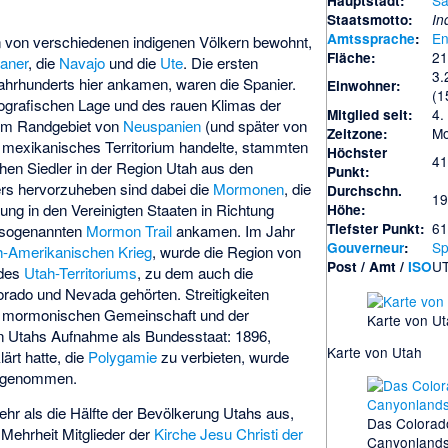
Sa
Hauptstadt:
Staatsmotto:
In
En
Amtssprache
:
n von verschiedenen indigenen Völkern bewohnt,
21
Fläche:
ianer
, die
Navajo
und die
Ute
. Die ersten
3.
Jahrhunderts hier ankamen, waren die Spanier.
Einwohner:
(1
ografischen Lage und des rauen Klimas der
4.
Mitglied seit:
nem Randgebiet von
Neuspanien
(und später von
Mo
Zeitzone:
 mexikanisches Territorium handelte, stammten
Höchster
41
chen Siedler in der Region Utah aus den
Punkt:
ers hervorzuheben sind dabei die
Mormonen
, die
Durchschn.
19
ng in den Vereinigten Staaten in Richtung
Höhe:
61
Tiefster Punkt:
 sogenannten
Mormon Trail
ankamen. Im Jahr
Sp
Gouverneur
:
h-Amerikanischen Krieg
, wurde die Region von
UT
Post
/ Amt /
ISO
 des
Utah-Territoriums
, zu dem auch die
rado und Nevada gehörten. Streitigkeiten
n mormonischen Gemeinschaft und der
Karte von U
n Utahs Aufnahme als Bundesstaat: 1896,
Karte von Utah
ärt hatte, die
Polygamie
zu verbieten, wurde
ufgenommen.
 als die Hälfte der Bevölkerung Utahs aus,
Das Colorad
Mehrheit Mitglieder der
Kirche Jesu Christi der
Canyonlands