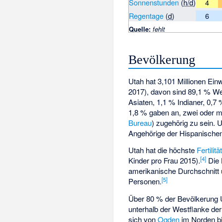
Sonnenstunden
(
h/d
)
4
Regentage
(
d
)
6
Quelle:
fehlt
Bevölkerung
Utah hat 3,101 Millionen E
2017), davon sind 89,1 % W
Asiaten, 1,1 % Indianer, 0,
1,8 % gaben an, zwei oder 
Bureau
) zugehörig zu sein.
Angehörige der Hispanische
Utah hat die höchste
Fertilitä
[
4
]
Kinder pro Frau 2015).
Die 
amerikanische Durchschnitt u
[
5
]
Personen.
Über 80 % der Bevölkerung Ut
unterhalb der Westflanke de
sich von
Ogden
im Norden b