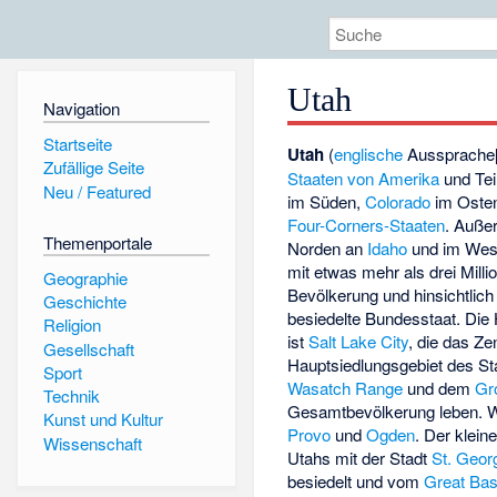
Utah
Navigation
Startseite
Utah
(
englische
Aussprache
Zufällige Seite
Staaten von Amerika
und Tei
Neu / Featured
im Süden,
Colorado
im Oste
Four-Corners-Staaten
. Auße
Themenportale
Norden an
Idaho
und im Wes
mit etwas mehr als drei Mill
Geographie
Bevölkerung und hinsichtlic
Geschichte
besiedelte Bundesstaat. Die 
Religion
ist
Salt Lake City
, die das Z
Gesellschaft
Hauptsiedlungsgebiet des St
Sport
Wasatch Range
und dem
Gr
Technik
Gesamtbevölkerung leben. We
Kunst und Kultur
Provo
und
Ogden
. Der klei
Wissenschaft
Utahs mit der Stadt
St. Geor
besiedelt und vom
Great Bas