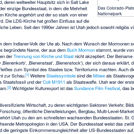
d, deren weltweiter Hauptsitz sich in Salt Lake
Das Colorado-Plat
 der einzige Bundesstaat, in dem die Mehrheit
Nationalpark
en Kirche angehört und der so stark von einer
rd. Die LDS-Kirche hat großen Einfluss auf die
gliche Leben. Seit den 1990er Jahren ist Utah jedoch sowohl religiös vi
on dem Indianer-Volk der Ute ab. Nach dem Wunsch der Mormonen soll
giös begründete Name, der aus dem
Buch Mormon
stammt, wurde von
gen der
Trennung von Kirche und Staat
nicht akzeptiert. Der Beiname 
e
‚Bienenkorb‘, ‚Bienenstaat‘, ‚Bienenstock‘), der sich daraus erklärt
leißes zum Symbol des Staates bzw. Territoriums machten. Auch d
[
1
]
nt zur Schau.
Weitere
Staatssymbole
sind die
Möwe
als Staatsvoge
s Staatsfossil und der
Colt M1911
als Staatswaffe. Utah war der erst
[
2
]
kam.
Wichtigster Kulturexport ist das
Sundance Film Festival
, das b
diversifizierte Wirtschaft, zu deren wichtigsten Sektoren Verkehr, Bild
Forschung, öffentliche Dienstleistungen, Bergbau, Multi-Level-Marke
gehört Utah zu den am schnellsten wachsenden Bundesstaaten. St. 
hsende Metropolregion in den USA. Der Bundesstaat weist das zwölft
die geringste Einkommensungleichheit aller US-Bundesstaaten auf. 