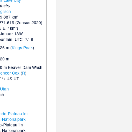
lt Lake City
dustry
glisch
9.887 km²
271.616 (Zensus 2020)
5 E. / km²)
 Januar 1896
untain: UTC−7/−6
26 m (
Kings Peak
)
20 m
0 m Beaver Dam Wash
encer Cox
(
R
)
 / / US-UT
tah
o-Plateau im
-Nationalpark