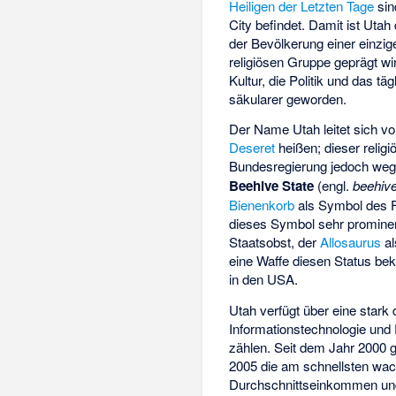
Heiligen der Letzten Tage
sin
City befindet. Damit ist Utah
der Bevölkerung einer einzig
religiösen Gruppe geprägt wi
Kultur, die Politik und das tä
säkularer geworden.
Der Name Utah leitet sich v
Deseret
heißen; dieser reli
Bundesregierung jedoch we
Beehive State
(engl.
beehiv
Bienenkorb
als Symbol des F
dieses Symbol sehr promine
Staatsobst, der
Allosaurus
al
eine Waffe diesen Status be
in den USA.
Utah verfügt über eine stark 
Informationstechnologie und 
zählen. Seit dem Jahr 2000 
2005 die am schnellsten wac
Durchschnittseinkommen und 