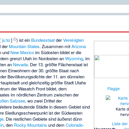
ⓘ
[
ˈjuːtɑː
]
) ist ein
Bundesstaat
der
Vereinigten
l der
Mountain States
. Zusammen mit
Arizona
n und
New Mexico
im Südosten bildet er die
rdem grenzt Utah im Nordosten an
Wyoming
, im
ten an
Nevada
. Der 13. größte Flächenstaat ist
ionen Einwohnern der 30. größte Staat nach
h der Bevölkerungsdichte der 11. am dünnsten
Hauptstadt und gleichzeitig größte Stadt Utahs
Flagge
entrum der
Wasatch Front
bildet, dem
aates im nördlichen Zentrum zwischen der
oßen Salzsee
, wo zwei Drittel der
itere bedeutende Städte in diesem Gebiet sind
Karte 
nere Siedlungsschwerpunkt ist der Südwesten
herv
ge
. Die restlichen Gebiete sind äußerst dünn
Liste de
in
, den
Rocky Mountains
und dem
Colorado-