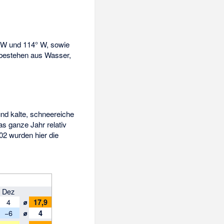
° W und 114° W, sowie
 bestehen aus Wasser,
nd kalte, schneereiche
as ganze Jahr relativ
002 wurden hier die
Dez
⌀
4
17,9
⌀
−6
4