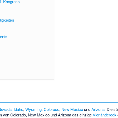
19. Kongress
igkeiten
ents
Nevada
,
Idaho
,
Wyoming
,
Colorado
,
New Mexico
und
Arizona
. Die s
hen von Colorado, New Mexico und Arizona das einzige
Vierländereck