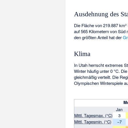
Ausdehnung des Sta
Die Fläche von 219.887 km² 
auf 565 Kilometern von Süd 
den größten Anteil hat der
Gr
Klima
In Utah herrscht extremes S
Winter häufig unter 0 °C. Di
gleichmäßig verteilt. Die Re
Olympischen Winterspiele a
Mo
Jan
Mittl. Tagesmax. (°C)
3
Mittl. Tagesmin. (°C)
−7