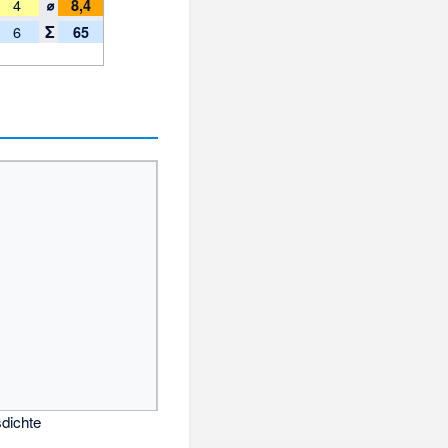
⌀
4
8,4
Σ
6
65
dichte