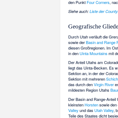
den Punkt
Four Corners
, na
Siehe auch
:
Liste der County
Geografische Glied
Durch Utah verläuft die Gr
sowie der
Basin and Range 
diesen Großregionen. Im Os
in den
Uinta Mountains
mit 
Der Anteil Utahs am Colorado
liegt das
Uinta-Becken
. Es w
Sektion
an, in der der Colora
Sektion
mit mehreren
Schich
das durch den
Virgin River
en
mildesten Region Utahs
Bau
Der Basin and Range-Anteil 
kleinsten
Horsten
sowie den 
Valley
und das
Utah Valley
, 
Teile des Staates dicht besi