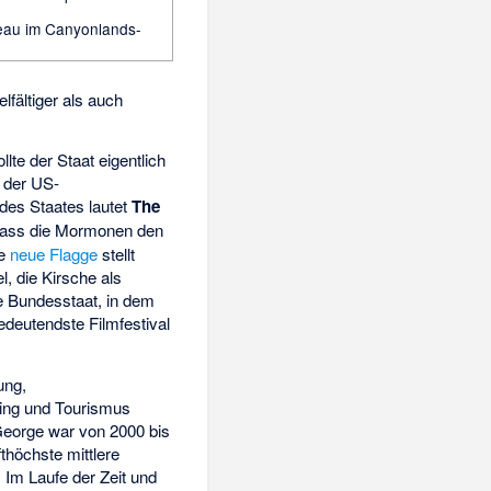
eau im Canyonlands-
elfältiger als auch
te der Staat eigentlich
 der US-
des Staates lautet
The
, dass die Mormonen den
ie
neue Flagge
stellt
l, die Kirsche als
e Bundesstaat, in dem
edeutendste Filmfestival
ung,
ting und Tourismus
George war von 2000 bis
höchste mittlere
Im Laufe der Zeit und