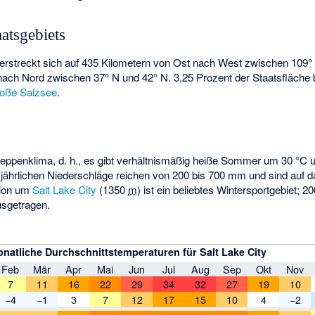
atsgebiets
erstreckt sich auf 435 Kilometern von Ost nach West zwischen 109
nach Nord zwischen 37° N und 42° N. 3,25 Prozent der Staatsfläche
oße Salzsee
.
teppenklima, d. h., es gibt verhältnismäßig heiße Sommer um 30 °C u
e jährlichen Niederschläge reichen von 200 bis 700 mm und sind auf d
gion um
Salt Lake City
(
1350
m
) ist ein beliebtes Wintersportgebiet; 2
usgetragen.
natliche Durchschnittstemperaturen für Salt Lake City
Feb
Mär
Apr
Mai
Jun
Jul
Aug
Sep
Okt
Nov
7
11
16
22
29
34
32
27
19
10
−4
−1
3
7
12
17
15
10
4
−2