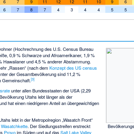
6
7
9
11
12
12
11
10
9
6
6
7
8
7
4
3
4
4
5
5
inwohner (Hochrechnung des U.S. Census Bureau
eiße, 0,9 % Schwarze und Afroamerikaner, 1,9 %
7 % Hawaiianer und 4,5 % anderer Abstammung.
mehr „Rassen“ (nach dem
Konzept des US census
 Unter der Gesamtbevölkerung sind 11,2 %
[
3
]
n Gemeinschaft.
tsrate
unter allen Bundesstaaten der USA (2,29
Bevölkerung Utahs lebt länger als der
nd hat einen niedrigeren Anteil an übergewichtigen
ahs lebt in der Metropolregion „
Wasatch Front
“
Bevölkerungs
r
Wasatchkette
. Der Siedlungsstreifen erstreckt
is
Provo
im Süden und auf das
Salt Lake Valley