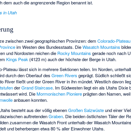
ch dem auch die angrenzende Region benannt ist.
s in Utah
erung
enze zwischen zwei geographischen Provinzen: dem
Colorado-Plateau
Province
im Westen des Bundesstaats. Die
Wasatch Mountains
bilde
ten und Nordosten reichen die
Rocky Mountains
gerade noch nach Ut
dem
Kings Peak
(4123 m) auch der höchste der
Berge in Utah
.
-Plateau lässt sich in mehrere Sektionen teilen. Im Norden, unterha
ird durch den Oberlauf des
Green Rivers
geprägt. Südlich schließt si
do River fließt und der Green River in ihn mündet. Westlich davon lie
tstufen
der
Grand Staircase
. Im Südwesten liegt ein als Utahs
Dixie
b
twässert wird. Die
Mormonischen Pioniere
prägten den Namen, weil s
mwolle
anbauen konnten.
Utahs besteht aus der völlig ebenen
Großen Salzwüste
und einer Viel
dazwischen auftretenden
Graben
. Die beiden östlichsten Täler der 
bilden zusammen die
Wasatch Front
unterhalb der Wasatch Mountains.
edelt und beherbergen etwa 80 % aller Einwohner Utahs.