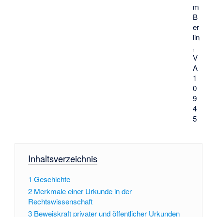
m
B
er
lin
,
V
A
1
0
9
4
5
Inhaltsverzeichnis
1
Geschichte
2
Merkmale einer Urkunde in der
Rechtswissenschaft
3
Beweiskraft privater und öffentlicher Urkunden