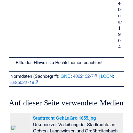
e
br
u
ar
1
9
0
4
Bitte den
Hinweis zu Rechtsthemen
beachten!
Normdaten (Sachbegriff):
GND
:
4062132-7
|
LCCN
:
sh85022719
Auf dieser Seite verwendete Medien
Stadtrecht GehLaGro 1855.jpg
Urkunde zur Verleihung der Stadtrechte an
Gehren, Langewiesen und Großbreitenbach