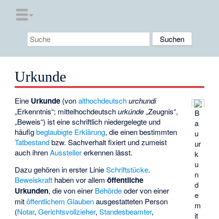
Urkunde
Eine
Urkunde
(von
althochdeutsch
urchundi
„Erkenntnis“; mittelhochdeutsch
urkúnde
„Zeugnis“,
B
„Beweis“) ist eine schriftlich niedergelegte und
a
häufig
beglaubigte
Erklärung
, die einen bestimmten
u
Tatbestand
bzw. Sachverhalt fixiert und zumeist
ur
auch ihren
Aussteller
erkennen lässt.
k
u
Dazu gehören in erster Linie
Schriftstücke
.
n
Beweiskraft
haben vor allem
öffentliche
d
Urkunden
, die von einer
Behörde
oder von einer
e
mit
öffentlichem Glauben
ausgestatteten Person
m
(
Notar
,
Gerichtsvollzieher
,
Standesbeamter
,
it