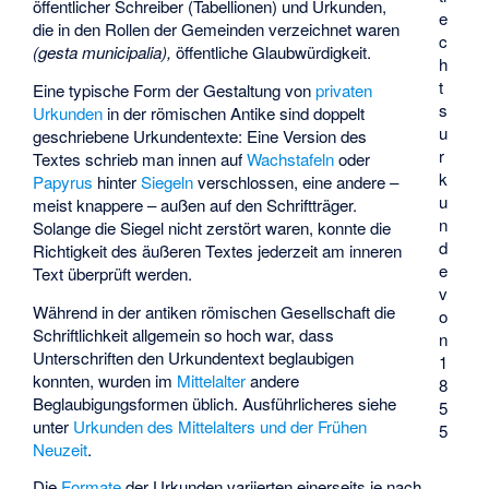
öffentlicher Schreiber (
Tabellionen
) und Urkunden,
e
die in den Rollen der Gemeinden verzeichnet waren
c
(
gesta municipalia
),
öffentliche Glaubwürdigkeit.
h
t
Eine typische Form der Gestaltung von
privaten
s
Urkunden
in der römischen Antike sind doppelt
u
geschriebene Urkundentexte: Eine Version des
r
Textes schrieb man innen auf
Wachstafeln
oder
k
Papyrus
hinter
Siegeln
verschlossen, eine andere –
u
meist knappere – außen auf den Schriftträger.
n
Solange die Siegel nicht zerstört waren, konnte die
d
Richtigkeit des äußeren Textes jederzeit am inneren
e
Text überprüft werden.
v
Während in der antiken römischen Gesellschaft die
o
Schriftlichkeit allgemein so hoch war, dass
n
Unterschriften den Urkundentext beglaubigen
1
konnten, wurden im
Mittelalter
andere
8
Beglaubigungsformen üblich. Ausführlicheres siehe
5
unter
Urkunden des Mittelalters und der Frühen
5
Neuzeit
.
Die
Formate
der Urkunden variierten einerseits je nach