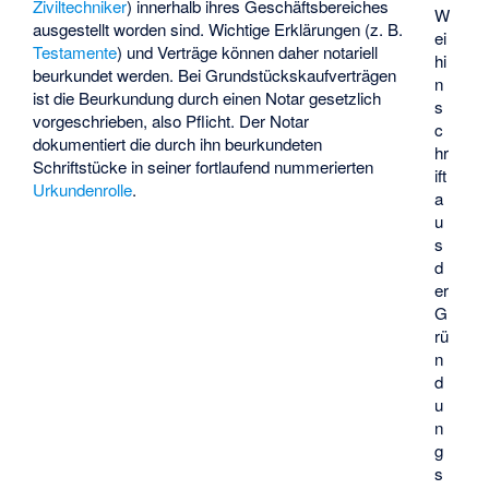
Ziviltechniker
) innerhalb ihres Geschäftsbereiches
W
ausgestellt worden sind. Wichtige Erklärungen (z. B.
ei
Testamente
) und Verträge können daher notariell
hi
beurkundet werden. Bei Grundstückskaufverträgen
n
ist die Beurkundung durch einen Notar gesetzlich
s
vorgeschrieben, also Pflicht. Der Notar
c
dokumentiert die durch ihn beurkundeten
hr
Schriftstücke in seiner fortlaufend nummerierten
ift
Urkundenrolle
.
a
u
s
d
er
G
rü
n
d
u
n
g
s