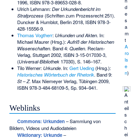
n
1996,
ISBN 978-3-89653-028-8
.
d
Ulrich Lehmann:
Der Urkundenbericht im
e
Strafprozess
(Schriften zum Prozessrecht 251).
s
Duncker & Humblot, Berlin 2018,
ISBN 978-3-
a
428-15556-9
.
m
Thomas Vogtherr
:
Urkunden und Akten
. In:
t
Michael Maurer (Hrsg.):
Aufriß der Historischen
A
Wissenschaften
. Band 4:
Quellen
. Reclam-
ro
Verlag, Stuttgart 2002,
ISBN 3-15-017030-3
,
ls
(
Universal-Bibliothek
17030), S. 146–167.
e
Tilo Werner:
Urkunde
. In:
Gert Ueding
(Hrsg.):
n
)
Historisches Wörterbuch der Rhetorik
. Band 9:
St – Z
. Max Niemeyer Verlag, Tübingen 2009,
ISBN 978-3-484-68109-5
, Sp. 934–941.
A
nt
Weblinks
eil
s
Commons
: Urkunden
– Sammlung von
c
h
Bildern, Videos und Audiodateien
ei
Wiktionary: Urkunde
–