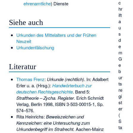
c
ehrenamtliche
) Dienste
hr
ift
a
Siehe auch
u
s
Urkunden des Mittelalters und der Frühen
d
Neuzeit
e
Urkundenfälschung
m
G
e
Literatur
b
ur
Thomas Frenz
:
Urkunde (rechtlich)
. In: Adalbert
ts
Erler u. a. (Hrsg.):
Handwörterbuch zur
re
deutschen Rechtsgeschichte
. Band 5:
gi
Straftheorie – Zycha. Register
. Erich Schmidt
st
Verlag, Berlin 1998,
ISBN 3-503-00015-1
, Sp.
er
574–576.
(
Rita Heinrichs:
Beweiszeichen und
S
Kennzeichen: eine Untersuchung zum
ta
Urkundenbegriff im Strafrecht.
Aachen-Mainz