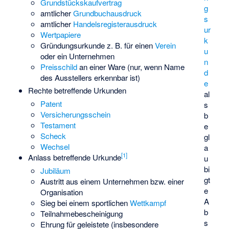
Grundstückskaufvertrag
g
amtlicher
Grundbuchausdruck
s
amtlicher
Handelsregisterausdruck
ur
Wertpapiere
k
Gründungsurkunde
z. B. für einen
Verein
u
oder ein Unternehmen
n
Preisschild
an einer Ware (nur, wenn Name
d
des Ausstellers erkennbar ist)
e
Rechte betreffende Urkunden
al
Patent
s
Versicherungsschein
b
Testament
e
Scheck
gl
Wechsel
a
[
1
]
Anlass betreffende Urkunde
u
bi
Jubiläum
gt
Austritt aus einem Unternehmen bzw. einer
e
Organisation
A
Sieg bei einem sportlichen
Wettkampf
b
Teilnahmebescheinigung
s
Ehrung für geleistete (insbesondere