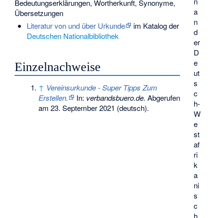
n
Bedeutungserklärungen, Wortherkunft, Synonyme,
a
Übersetzungen
n
Literatur von und über Urkunde
im Katalog der
d
Deutschen Nationalbibliothek
er
D
e
Einzelnachweise
ut
s
↑
Vereinsurkunde - Super Tipps Zum
c
Erstellen.
In:
verbandsbuero.de.
Abgerufen
h-
am 23. September 2021
(deutsch).
W
e
st
af
ri
k
a
ni
s
c
h